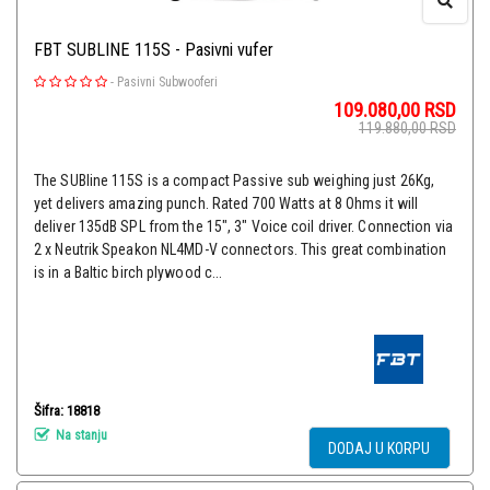
FBT SUBLINE 115S - Pasivni vufer
-
Pasivni Subwooferi
109.080,00
RSD
119.880,00
RSD
The SUBline 115S is a compact Passive sub weighing just 26Kg,
yet delivers amazing punch. Rated 700 Watts at 8 Ohms it will
deliver 135dB SPL from the 15", 3" Voice coil driver. Connection via
2 x Neutrik Speakon NL4MD-V connectors. This great combination
is in a Baltic birch plywood c...
Šifra: 18818
Na stanju
DODAJ U KORPU