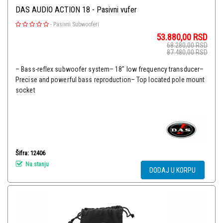
DAS AUDIO ACTION 18 - Pasivni vufer
-
Pasivni Subwooferi
53.880,00
RSD
68.280,00
RSD
87.480,00
RSD
– Bass-reflex subwoofer system– 18″ low frequency transducer–
Precise and powerful bass reproduction– Top located pole mount
socket
Šifra: 12406
Na stanju
DODAJ U KORPU