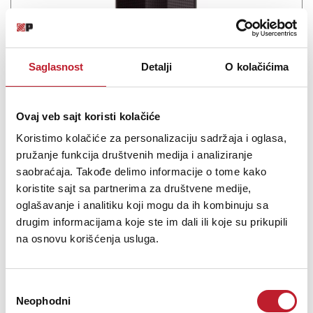
Saglasnost
Detalji
O kolačićima
FBT PROMAXX 112 - Pasivni zvučnik
Ovaj veb sajt koristi kolačiće
-
Pasivne Zvučne Kutije
59.880,00
RSD
Koristimo kolačiće za personalizaciju sadržaja i oglasa,
73.080,00
RSD
pružanje funkcija društvenih medija i analiziranje
saobraćaja. Takođe delimo informacije o tome kako
FBT is launching the next step in the PROMAXX range of portable
koristite sajt sa partnerima za društvene medije,
PA enclosures. With a specially developed polypropylene cabinet
oglašavanje i analitiku koji mogu da ih kombinuju sa
and stylish full grille aesthetic, the new PROMAXX by FBT
drugim informacijama koje ste im dali ili koje su prikupili
represents the next step in the evolution of a portable sound
na osnovu korišćenja usluga.
classic.The PROMAXX feature-set is...
Избор
Neophodni
сагласности