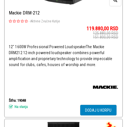
Mackie DRM-212
-
Aktivne Zvučne Kutije
119.880,00
RSD
125.880,00
RSD
151.800,00
RSD
12" 1600W Professional Powered LoudspeakerThe Mackie
DRM212 12-inch powered loudspeaker combines powerful
amplification and proprietary technology to provide impeccable
sound for clubs, cafes, houses of worship and more.
Šifra: 19048
Na stanju
DODAJ U KORPU