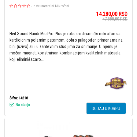
-
Instrumentalni Mikrofoni
14.280,00
RSD
47.880,00
RSD
Heil Sound Handi Mic Pro Plus je robusni dinamički mikrofon sa
kardioidnim polarnim paternom, dobro prilagođen primenama na
bini (uživo) ali i u zahtevnim studijima za snimanje. U njemu je
moćan magnet, konstruisan kombinacijom kvalitetnih mateijala
koji elimini&scaro...
Šifra: 14218
Na stanju
DODAJ U KORPU