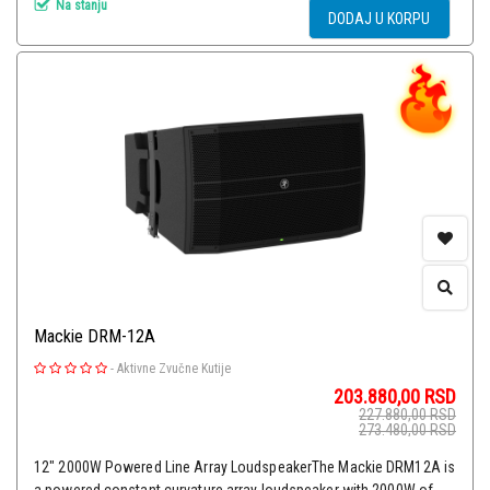
Na stanju
DODAJ U KORPU
Mackie DRM-12A
-
Aktivne Zvučne Kutije
203.880,00
RSD
227.880,00
RSD
273.480,00
RSD
12" 2000W Powered Line Array LoudspeakerThe Mackie DRM12A is