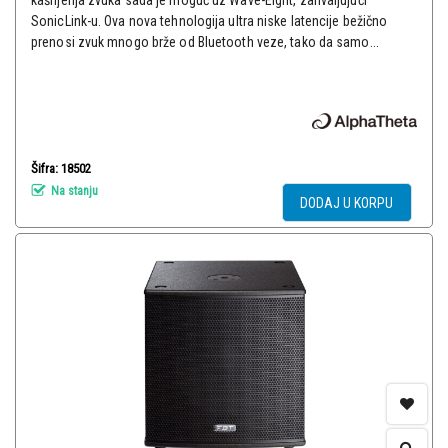
kašnjenja zvuka sada je moguć uz Wave-Eight, zahvaljujući
SonicLink-u. Ova nova tehnologija ultra niske latencije bežično
prenosi zvuk mnogo brže od Bluetooth veze, tako da samo...
Šifra: 18502
Na stanju
DODAJ U KORPU