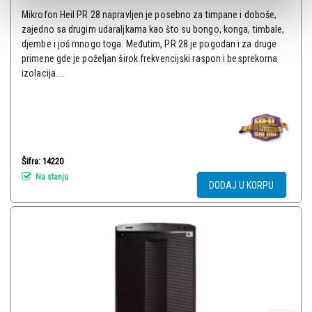
Mikrofon Heil PR 28 napravljen je posebno za timpane i doboše,
zajedno sa drugim udaraljkama kao što su bongo, konga, timbale,
djembe i još mnogo toga. Međutim, PR 28 je pogodan i za druge
primene gde je poželjan širok frekvencijski raspon i besprekorna
izolacija....
Šifra: 14220
Na stanju
DODAJ U KORPU