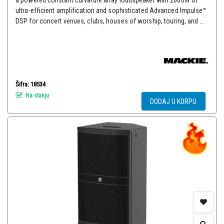
a powered constant curvature array loudspeaker with 2000W of
ultra-efficient amplification and sophisticated Advanced Impulse™
DSP for concert venues, clubs, houses of worship, touring, and ...
Šifra: 18534
Na stanju
DODAJ U KORPU