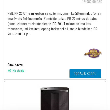
19.080,00
RSD
HEIL PR 20 UT je mikrofon sa suženim, crnim kućištem mikrofona i
ima čvrstu čeličnu mrežu. Zamislite to kao PR 20 minus dodatne
(crne i zlatne) mrežaste ekrane. PR 20 UT mikrofon ima istu
robusnost, isti kvalitet i opseg frekvencije i iste je izrade kao PR
20. PR 20 UT je...
Šifra: 14229
Na stanju
DODAJ U KORPU