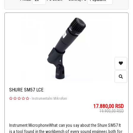
In Ear Monitoring
(40)
Evoko Booking System
(5)
All-in-one Conferencing Bar
(5)
Paketi ozvučenja
(11)
SHURE SM57 LCE
-
Instrumentalni Mikrofoni
17.880,00
RSD
19.900,00
RSD
Instrument MicrophoneWhat can you say about the Shure SM57 It
is a tool found in the workbench of every sound engineer, both for