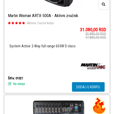
Martin Wisman ARTX-500A - Aktivni zvučnik
-
Aktivne Zvučne Kutije
31.080,00
RSD
35.880,00
RSD
47.880,00
RSD
System Active 2-Way full range 650W D class
Šifra: 01021
Na stanju
DODAJ U KORPU