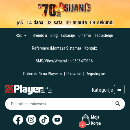
još
14
dana
03
sata
09
minuta
07
sekundi
RSD
Brendovi
Blog
Lokacije
O nama
Zaposlenje
Reference (Montaža Sistema)
Kontakt
SMS/Viber/WhatsApp 0606470116
Dobro došli na Player.rs
|
Prijavi se
|
Registruj se
Kategorije
Moja
Korpa
0