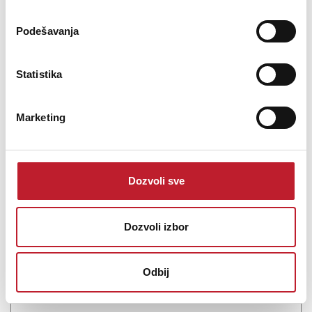
Šifra: 12450
Podešavanja
Na stanju
DODAJ U KORPU
Statistika
Marketing
Dozvoli sve
Dozvoli izbor
Heil Sound PR28
-
Instrumentalni Mikrofoni
Odbij
17.880,00
RSD
23.880,00
RSD