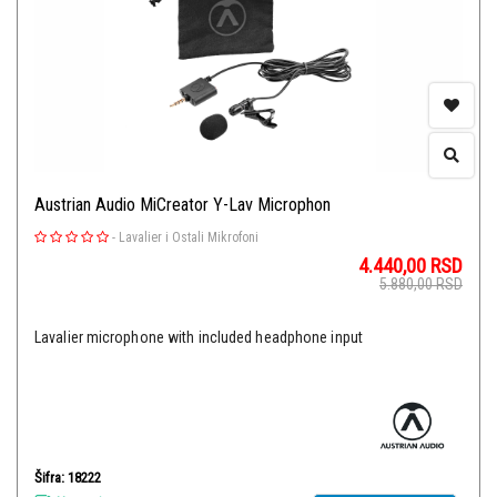
Austrian Audio MiCreator Y-Lav Microphon
-
Lavalier i Ostali Mikrofoni
4.440,00
RSD
5.880,00
RSD
Lavalier microphone with included headphone input
Šifra: 18222