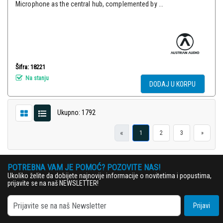
Microphone as the central hub, complemented by ...
Šifra: 18221
Na stanju
DODAJ U KORPU
Ukupno: 1792
«
1
2
3
»
POTREBNA VAM JE POMOĆ? POZOVITE NAS!
Ukoliko želite da dobijete najnovije informacije o novitetima i popustima,
prijavite se na naš NEWSLETTER!
Prijavi