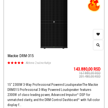
Mackie DRM-315
-
Aktivne Zvučne Kutije
143.880,00
RSD
167.880,00
RSD
201.480,00
RSD
15" 2300W 3-Way Professional Powered LoudspeakerThe Mackie
DRM315 Professional 3-Way Powered Loudspeaker features
2300W of class-leading power, Advanced Impulse™ DSP for
unmatched clarity, and the DRM Control Dashboard™ with full-color
display f...