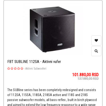
FBT SUBLINE 112SA - Aktivni vufer
-
Aktivni Subwooferi
101.880,00
RSD
137.880,00
RSD
The SUBline series has been completely redesigned and consists
of 112SA, 115SA, 118SA, 218SA active and 118S and 218S
passive subwoofer models, all bass-reflex , built in birch plywood
and aimed to extend the low frequency response to a wide range