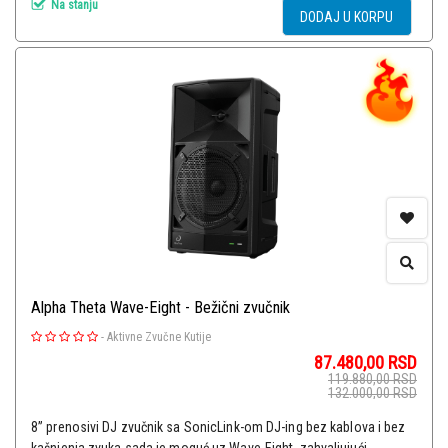
Na stanju
DODAJ U KORPU
Alpha Theta Wave-Eight - Bežični zvučnik
-
Aktivne Zvučne Kutije
87.480,00
RSD
119.880,00
RSD
132.000,00
RSD
8” prenosivi DJ zvučnik sa SonicLink-om DJ-ing bez kablova i bez