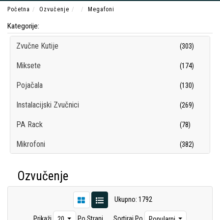
Početna
Ozvučenje
Megafoni
Kategorije:
Zvučne Kutije
(303)
Miksete
(174)
Pojačala
(130)
Instalacijski Zvučnici
(269)
PA Rack
(78)
Mikrofoni
(382)
Pribor za Ozvučenje
(235)
Ozvučenje
Ugradni Zvučnici i Oprema
(145)
Ukupno: 1792
Megafoni
(24)
Prikaži
Po Strani
Sortiraj Po
20
Popularni