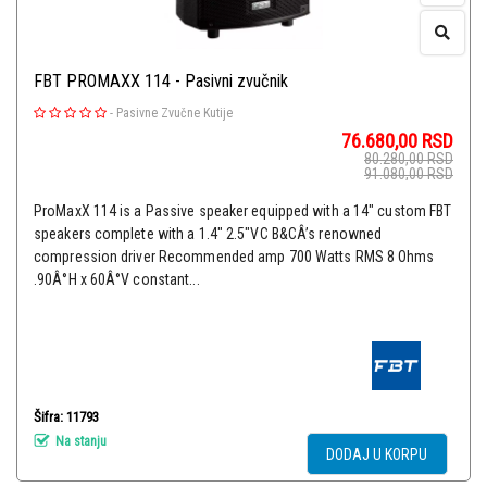
FBT PROMAXX 114 - Pasivni zvučnik
-
Pasivne Zvučne Kutije
76.680,00
RSD
80.280,00
RSD
91.080,00
RSD
ProMaxX 114 is a Passive speaker equipped with a 14" custom FBT
speakers complete with a 1.4" 2.5"VC B&CÂ’s renowned
compression driver Recommended amp 700 Watts RMS 8 Ohms
.90Â°H x 60Â°V constant...
Šifra: 11793
Na stanju
DODAJ U KORPU