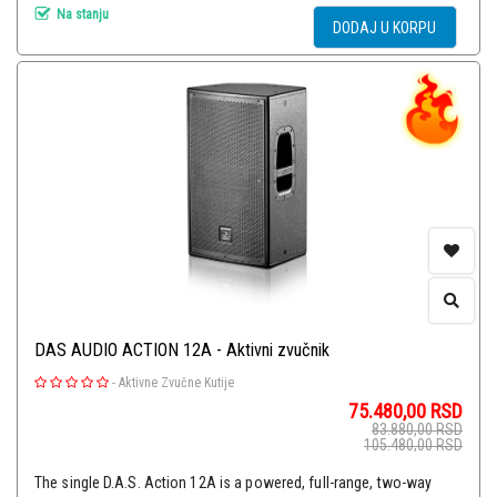
Na stanju
DODAJ U KORPU
DAS AUDIO ACTION 12A - Aktivni zvučnik
-
Aktivne Zvučne Kutije
75.480,00
RSD
83.880,00
RSD
105.480,00
RSD
The single D.A.S. Action 12A is a powered, full-range, two-way