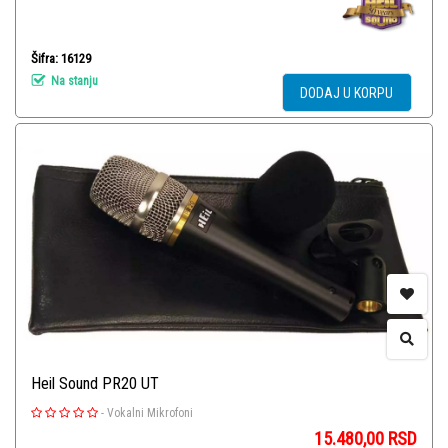
Šifra: 16129
Na stanju
DODAJ U KORPU
Heil Sound PR20 UT
-
Vokalni Mikrofoni
15.480,00
RSD