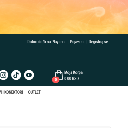
Dobro došli na Player.rs
|
Prijavi se
|
Registruj se
Moja Korpa
0.00
RSD
0
I I KONEKTORI
OUTLET