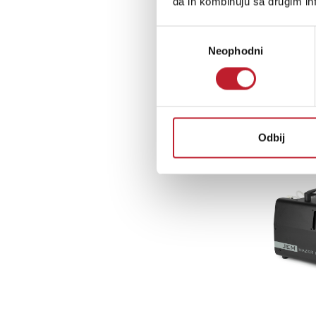
da ih kombinuju sa drugim inf
Избор
Neophodni
сагласности
Odbij