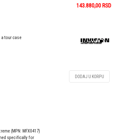
143.880,00
RSD
 a tour case
DODAJ U KORPU
-treme (MPN: MFX0417)
ned specifically for