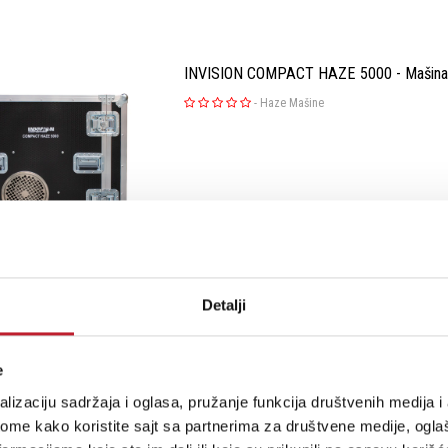
INVISION COMPACT HAZE 5000 - Mašina
-
Haze Mašine
Šifra: 16917
Na stanju
Detalji
e
JBSYSTEMS Yeti Mk2 - Mašina za sneg
lizaciju sadržaja i oglasa, pružanje funkcija društvenih medija i 
-
Sneg i Foam Mašine
ome kako koristite sajt sa partnerima za društvene medije, oglaš