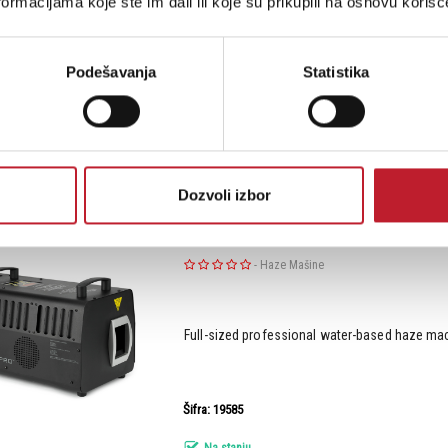
ormacijama koje ste im dali ili koje su prikupili na osnovu korišć
Powerful 1200W snow machine
Podešavanja
Statistika
Šifra: 16655
Na stanju
Dozvoli izbor
MARTIN JEM Hazer Pro, 230V, 50/60Hz
-
Haze Mašine
Full-sized professional water-based haze ma
Šifra: 19585
Na stanju