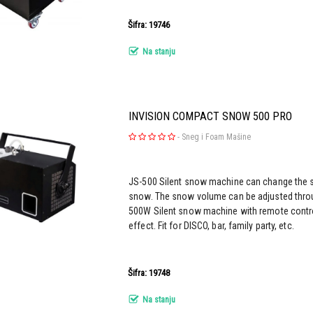
Šifra: 19746
Na stanju
INVISION COMPACT SNOW 500 PRO
-
Sneg i Foam Mašine
JS-500 Silent snow machine can change the sn
snow. The snow volume can be adjusted throug
500W Silent snow machine with remote control
effect. Fit for DISCO, bar, family party, etc.
Šifra: 19748
Na stanju