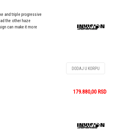
e and triple progressive
lead the other haze
esign can make it more
DODAJ U KORPU
179.880,00
RSD