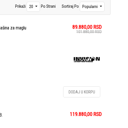
Prikaži
Po Strani
Sortiraj Po
20
Popularni
89.880,00
RSD
šina za maglu
101.880,00
RSD
DODAJ U KORPU
119.880,00
RSD
B.