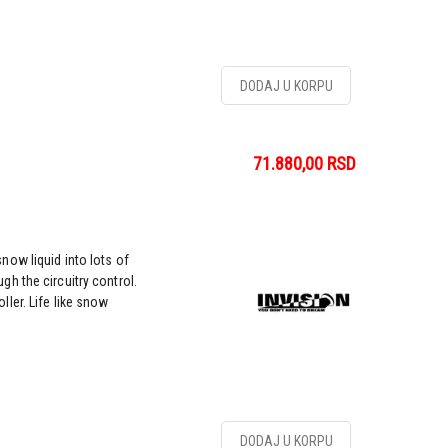
DODAJ U KORPU
71.880,00
RSD
ow liquid into lots of
h the circuitry control.
ler. Life like snow
DODAJ U KORPU