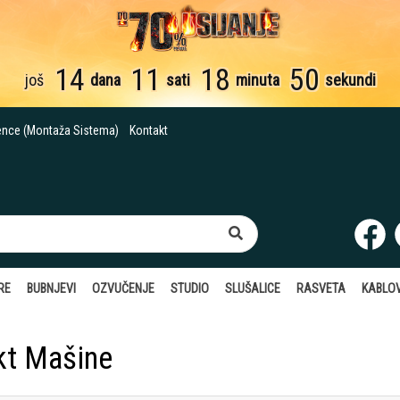
14
11
18
49
još
dana
sati
minuta
sekundi
ence (Montaža Sistema)
Kontakt
RE
BUBNJEVI
OZVUČENJE
STUDIO
SLUŠALICE
RASVETA
KABLOV
kt Mašine