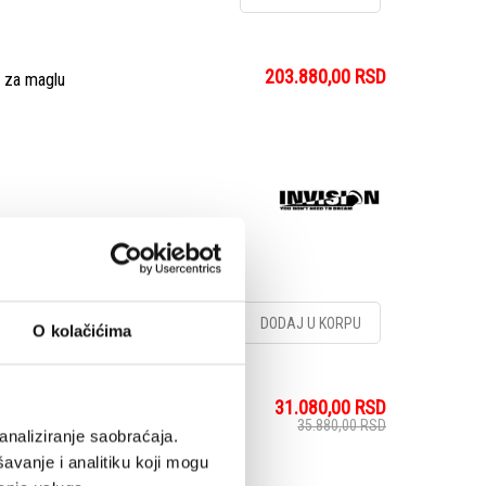
203.880,00
RSD
 za maglu
DODAJ U KORPU
O kolačićima
31.080,00
RSD
35.880,00
RSD
analiziranje saobraćaja.
avanje i analitiku koji mogu