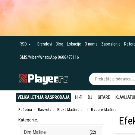
RSD
Brendovi
Blog
Lokacije
O nama
Zaposlenje
Refer
SMS/Viber/WhatsApp 0606470116
VELIKA LETNJA RASPRODAJA
HI-FI
DJ
GITARE
KLAVIJATU
Početna
Rasveta
Efekt Mašine
Bubble Mašine
Efe
Kategorije:
Dim Mašine
(22)