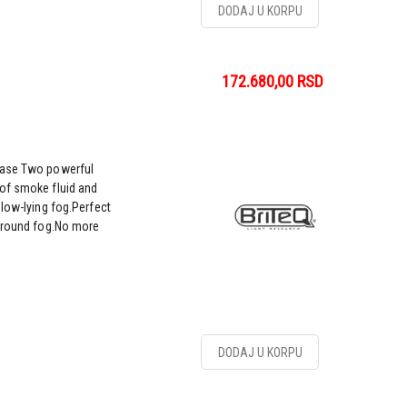
DODAJ U KORPU
172.680,00
RSD
case Two powerful
of smoke fluid and
 low-lying fog.Perfect
 ground fog.No more
DODAJ U KORPU