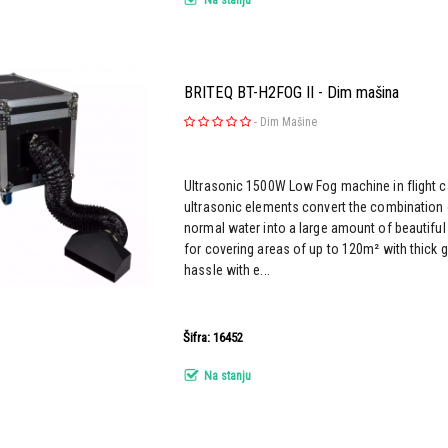
BRITEQ BT-H2FOG II - Dim mašina
-
Dim Mašine
Ultrasonic 1500W Low Fog machine in flight 
ultrasonic elements convert the combination 
normal water into a large amount of beautiful
for covering areas of up to 120m² with thick
hassle with e...
Šifra: 16452
Na stanju