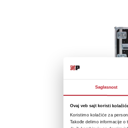
Saglasnost
Ovaj veb sajt koristi kolačić
Koristimo kolačiće za persona
Takođe delimo informacije o t