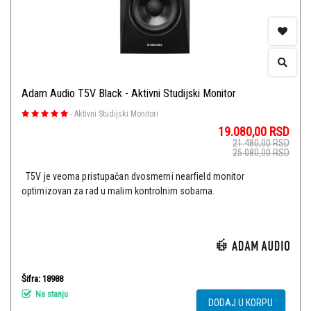
Adam Audio T5V Black - Aktivni Studijski Monitor
-
Aktivni Studijski Monitori
19.080,00
RSD
21.480,00
RSD
25.080,00
RSD
T5V je veoma pristupačan dvosmerni nearfield monitor
optimizovan za rad u malim kontrolnim sobama.
Šifra: 18988
Na stanju
DODAJ U KORPU