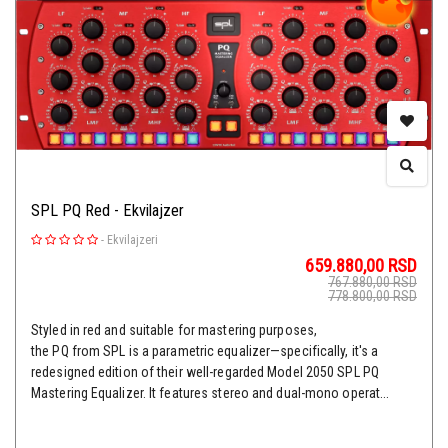
SPL PQ Red - Ekvilajzer
-
Ekvilajzeri
659.880,00
RSD
767.880,00
RSD
778.800,00
RSD
Styled in red and suitable for mastering purposes,
the PQ from SPL is a parametric equalizer—specifically, it's a
redesigned edition of their well-regarded Model 2050 SPL PQ
Mastering Equalizer. It features stereo and dual-mono operat...