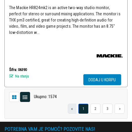
The Mackie HR824mk2 is an active two-way studio monitor,
perfect for stereo or surround mixing applications. The monitor is
THX pm3 certified, great for creating high-definition audio for
video, film, and video game projects. The monitor has an 8.75"
low-distortion w...
Šifra: 06390
Na stanju
DODAJ U KORPU
Ukupno: 1574
«
1
2
3
»
POTREBNA VAM JE POMOĆ? POZOVITE NAS!