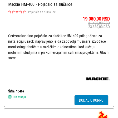
Mackie HM-400 - Pojačalo za slušalice
-
Pojačala za slušalice
19.080,00
RSD
21.480,00
RSD
23.880,00
RSD
Čertvorokanalno pojačalo za slušalice HM-400 prilagođeno za
instalaciju u rack, napravljeno je da zadovolji muzičare, izvođače i
monitoring tehničare u različitim okolnostima: kod kuće, u
mobilnim studijima ili pri komercijalnim svrhama/projektima. Glavni
stere...
Šifra: 15469
Na stanju
DODAJ U KORPU