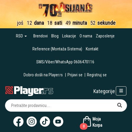
još
12
dana
18
sati
49
minuta
50
sekundi
RSD
Brendovi
Blog
Lokacije
O nama
Zaposlenje
Reference (Montaža Sistema)
Kontakt
SMS/Viber/WhatsApp 0606470116
Dobro došli na Player.rs
|
Prijavi se
|
Registruj se
Kategorije
Moja
Korpa
0