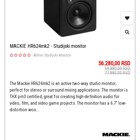
MACKIE HR624mk2 - Studijski monitor
-
Aktivni Studijski Monitori
56.280,00
RSD
59.880,00
RSD
77.880,00
RSD
The Mackie HR624mk2 is an active two-way studio monitor,
perfect for stereo or surround mixing applications. The monitor is
THX pm3 certified, great for creating high-definition audio for
video, film, and video game projects. The monitor has a 6.7" low-
distortion woo...