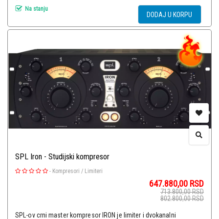
Na stanju
DODAJ U KORPU
SPL Iron - Studijski kompresor
-
Kompresori / Limiteri
647.880,00
RSD
713.800,00
RSD
802.800,00
RSD
SPL-ov crni master kompresor IRON je limiter i dvokanalni