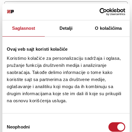
Saglasnost
Detalji
O kolačićima
Ovaj veb sajt koristi kolačiće
Koristimo kolačiće za personalizaciju sadržaja i oglasa,
pružanje funkcija društvenih medija i analiziranje
saobraćaja. Takođe delimo informacije o tome kako
SPL Madison
koristite sajt sa partnerima za društvene medije,
oglašavanje i analitiku koji mogu da ih kombinuju sa
-
AD / DA Konverteri
drugim informacijama koje ste im dali ili koje su prikupili
143.880,00
RSD
155.880,00
RSD
na osnovu korišćenja usluga.
203.880,00
RSD
Madison MADI interfejs od SPL-a je audio/digital konverter & MADI
interfejs, koji pruža analogni zvuk za svaku digitalnu (MADI / Multi-
Избор
channel Audio Digital Interface) konzolu, ruter i PC MADI karticu. Sa
Neophodni
сагласности