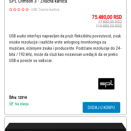
SPL Crimson 3 - Zvučna kartica
-
USB Zvučne kartice
75.480,00
RSD
77.880,00
RSD
119.880,00
RSD
USB audio interfejs napravljen da pruži fleksibilnu povezivost, zvuk
visoke rezolucije i različite vrste anlognog monitoringa za
muzičare, inženjere zvuka i producente. Podržane rezolucije do 24-
bita / 192 kHz, može da služi kao nezavisan uređaj ili da se preko
USB-a poveže sa va&scar...
Šifra: 12314
Na stanju
DODAJ U KORPU