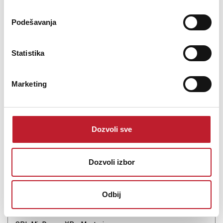
16 ulaznih i 16 izlaznih kanala u jednom rek komadu, Madiso...
Podešavanja
Statistika
Šifra: 14858
Na stanju
DODAJ U KORPU
Marketing
Dozvoli sve
Dozvoli izbor
Odbij