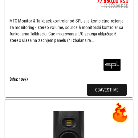
77.880,00
RSD
118.680,00
RSD
MTC Monitor & Talkback kontroler od SPL-a je kompletno rešenje
za monitoring - stereo volume, source & monitorski kontroler sa
funkcijama Talkback i Cue miksovanja. I/O sekcija uključuje 6
stereo ulaza na zadnjem panelu (4 izbalansira...
Šifra: 10977
OBAVESTI ME