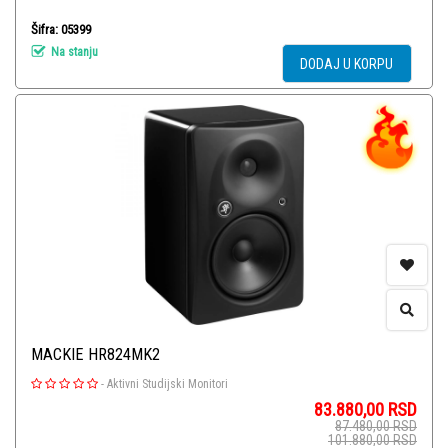
Šifra: 05399
Na stanju
DODAJ U KORPU
MACKIE HR824MK2
-
Aktivni Studijski Monitori
83.880,00
RSD
87.480,00
RSD
101.880,00
RSD