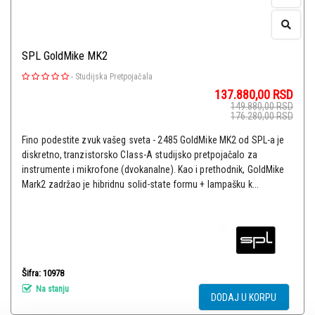
SPL GoldMike MK2
-
Studijska Pretpojačala
137.880,00
RSD
149.880,00
RSD
176.280,00
RSD
Fino podestite zvuk vašeg sveta - 2485 GoldMike MK2 od SPL-a je
diskretno, tranzistorsko Class-A studijsko pretpojačalo za
instrumente i mikrofone (dvokanalne). Kao i prethodnik, GoldMike
Mark2 zadržao je hibridnu solid-state formu + lampašku k...
Šifra: 10978
Na stanju
DODAJ U KORPU