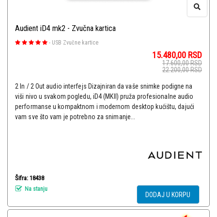
Audient iD4 mk2 - Zvučna kartica
-
USB Zvučne kartice
15.480,00
RSD
17.600,00
RSD
22.200,00
RSD
2 In / 2 Out audio interfejs Dizajniran da vaše snimke podigne na
viši nivo u svakom pogledu, iD4 (MKII) pruža profesionalne audio
performanse u kompaktnom i modernom desktop kućištu, dajući
vam sve što vam je potrebno za snimanje...
Šifra: 18438
Na stanju
DODAJ U KORPU