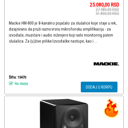
25.080,00
RSD
27.480,00
RSD
31.800,00
RSD
Mackie HM-800 je 8-kanalno pojačalo za slušalice koje staje u rek,
dizajnirano da pruži raznovrsnu mikrofonsku amplifikaciju - za
izvođače, muzičare i audio inženjere koji rade monitoring putem
slušalica. Za (u)žive prilike/izvođačke nastupe, kao i ...
Šifra: 15470
Na stanju
DODAJ U KORPU