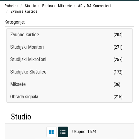
Početna
Studio
Podcast Miksete
AD / DA Konverteri
Zvučne kartice
Kategorije:
Zvučne kartice
(204)
Studijski Monitori
(271)
Studijski Mikrofoni
(257)
Studijske Slušalice
(172)
Miksete
(36)
Obrada signala
(215)
Snimači/Rekorderi
(102)
Studio
Kontroleri
(54)
Ukupno: 1574
Studijski Pribor
(209)