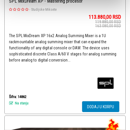
SPL MixDream XP - Mastering procesor
-
Studijske Miksete
113.880,00
RSD
119.880,00
RSD
163.080,00
RSD
The SPL MixDream XP 16x2 Analog Summing Mixer is a 1U
rackmountable analog summing mixer that can expand the
functionality of any digital console or DAW. The device uses
sophisticated discrete Class A/60 V stages for analog summing
before analog to digital conversion...
Šifra: 14862
Na stanju
DODAJ U KORPU