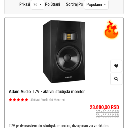
Prikaži
Po Strani
Sortiraj Po
20
Popularni
Studio Paketi
(13)
Software
(16)
Broadcast
(27)
Adam Audio T7V - aktivni studijski monitor
-
Aktivni Studijski Monitori
23.880,00
RSD
27.480,00
RSD
32.400,00
RSD
T7V je dvosistemski studijski monitor, dizajniran za vertikalnu