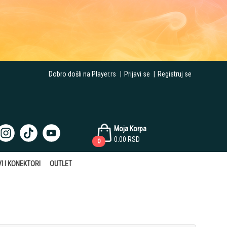
Dobro došli na Player.rs
|
Prijavi se
|
Registruj se
Moja Korpa
0.00
RSD
0
I I KONEKTORI
OUTLET