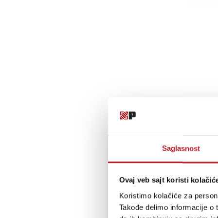
Saglasnost
Ovaj veb sajt koristi kolačić
Koristimo kolačiće za persona
Takođe delimo informacije o t