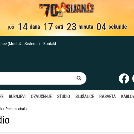
14
17
23
03
još
dana
sati
minuta
sekunde
ence (Montaža Sistema)
Kontakt
RE
BUBNJEVI
OZVUČENJE
STUDIO
SLUŠALICE
RASVETA
KABLOV
ska Pretpojačala
dio