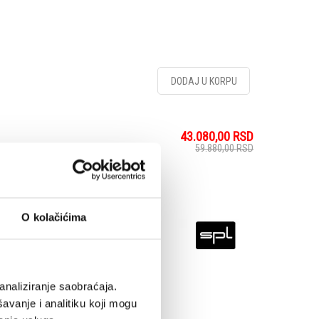
DODAJ U KORPU
43.080,00
RSD
59.880,00
RSD
rom SPL is a straight-
O kolačićima
effective alternative to
eatures, this volume
el control.
analiziranje saobraćaja.
avanje i analitiku koji mogu