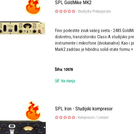
SPL GoldMike MK2
-
Studijska Pretpojačala
Fino podestite zvuk vašeg sveta - 2485 GoldM
diskretno, tranzistorsko Class-A studijsko pr
instrumente i mikrofone (dvokanalne). Kao i p
Mark2 zadržao je hibridnu solid-state formu + 
Šifra: 10978
Na stanju
SPL Iron - Studijski kompresor
-
Kompresori / Limiteri