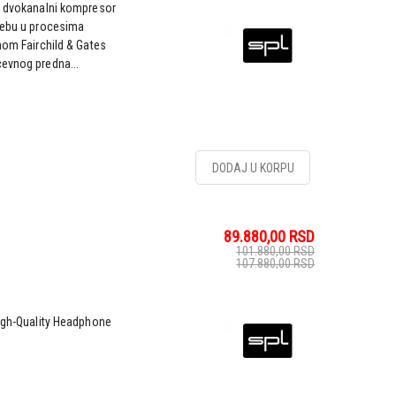
 i dvokanalni kompresor
trebu u procesima
nom Fairchild & Gates
cevnog predna...
DODAJ U KORPU
89.880,00
RSD
101.880,00
RSD
107.880,00
RSD
High-Quality Headphone