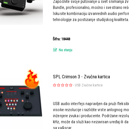
Započnite svoje putovanje u svet snimanja zv
Bundle, profesionalno, moćno i svestrano reš
Iskusite kombinaciju izvanrednih audio perfor
tehnologije za postizanje studijskog kvaliteta.
Šifra: 18448
Na stanju
SPL Crimson 3 - Zvučna kartica
-
USB Zvučne kartice
USB audio interfejs napravljen da pruži fleksi
visoke rezolucije i različite vrste anlognog m
inženjere zvuka i producente. Podržane rezolu
kHz, može da služi kao nezavisan uređaj ili d
sa va&scar...