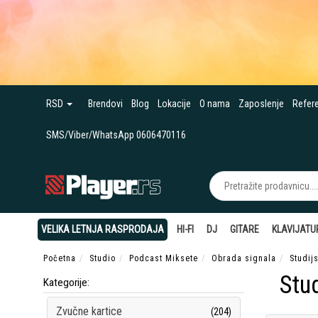
RSD
Brendovi
Blog
Lokacije
O nama
Zaposlenje
Refer
SMS/Viber/WhatsApp 0606470116
VELIKA LETNJA RASPRODAJA
HI-FI
DJ
GITARE
KLAVIJATU
Početna
Studio
Podcast Miksete
Obrada signala
Studij
Stu
Kategorije:
Zvučne kartice
(204)