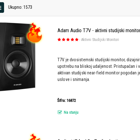
Ukupno: 1573
Adam Audio T7V - aktivni studijski monito
-
Aktivni Studijski Monitori
T7V je dvosistemski studijski monitor, dizajnir
upotrebu na bliskoj udaljenost. Pristupačan i 
aktivan studijski near-field monitor pogodan j
uslove i snimanja.
Šifra: 16872
Na stanju