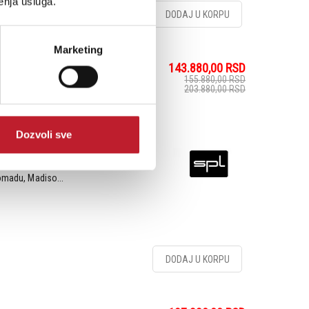
enja usluga.
DODAJ U KORPU
Marketing
143.880,00
RSD
155.880,00
RSD
203.880,00
RSD
Dozvoli sve
tal konverter & MADI
italnu (MADI / Multi-
 i PC MADI karticu. Sa
komadu, Madiso...
DODAJ U KORPU