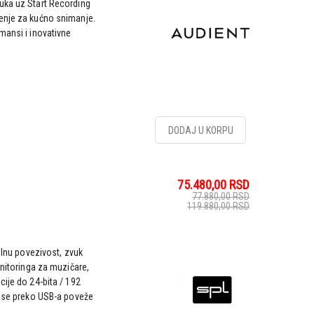
uka uz Start Recording
enje za kućno snimanje.
mansi i inovativne
DODAJ U KORPU
75.480,00
RSD
77.880,00
RSD
119.880,00
RSD
bilnu povezivost, zvuk
onitoringa za muzičare,
cije do 24-bita / 192
a se preko USB-a poveže