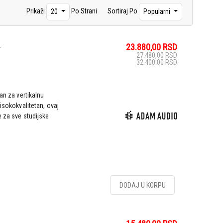
Prikaži
Po Strani
Sortiraj Po
20
Popularni
23.880,00
RSD
r
27.480,00
RSD
32.400,00
RSD
an za vertikalnu
visokokvalitetan, ovaj
e za sve studijske
DODAJ U KORPU