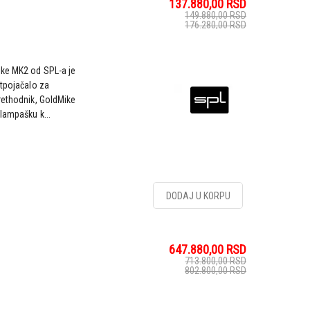
137.880,00
RSD
149.880,00
RSD
176.280,00
RSD
ike MK2 od SPL-a je
etpojačalo za
rethodnik, GoldMike
lampašku k...
DODAJ U KORPU
647.880,00
RSD
713.800,00
RSD
802.800,00
RSD