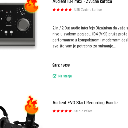
Audient iD4 mk2 - Zvučna kartica
-
USB Zvučne kartice
2 In / 2 Out audio interfejs Dizajniran da vaše
nivo u svakom pogledu, iD4 (MKII) pruža prof
performanse u kompaktnom i modernom deskt
sve što vam je potrebno za snimanje...
Šifra: 18438
Na stanju
Audient EVO Start Recording Bundle
-
Studio Paketi