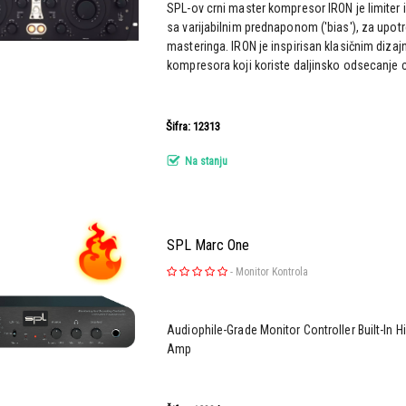
SPL-ov crni master kompresor IRON je limiter
sa varijabilnim prednaponom ('bias'), za upo
masteringa. IRON je inspirisan klasičnim dizaj
kompresora koji koriste daljinsko odsecanje 
Šifra: 12313
Na stanju
SPL Marc One
-
Monitor Kontrola
Audiophile-Grade Monitor Controller Built-In 
Amp