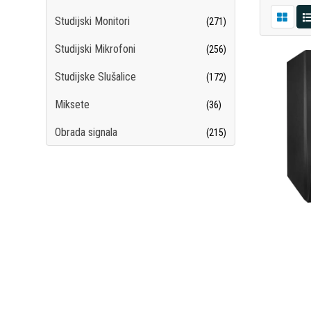
Studijski Monitori
(271)
Studijski Mikrofoni
(256)
Studijske Slušalice
(172)
Miksete
(36)
Obrada signala
(215)
Snimači/Rekorderi
(102)
Kontroleri
(54)
Studijski Pribor
(209)
Studio Paketi
(13)
Software
(16)
Broadcast
(27)