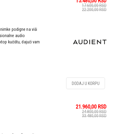
15.480,00
RSD
17.600,00
RSD
22.200,00
RSD
 snimke podigne na viši
esionalne audio
op kućištu, dajući vam
DODAJ U KORPU
21.960,00
RSD
24.800,00
RSD
33.480,00
RSD