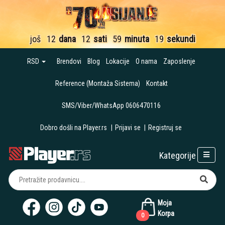
još
12
dana
12
sati
59
minuta
17
sekundi
RSD
Brendovi
Blog
Lokacije
O nama
Zaposlenje
Reference (Montaža Sistema)
Kontakt
SMS/Viber/WhatsApp 0606470116
Dobro došli na Player.rs
|
Prijavi se
|
Registruj se
Kategorije
Moja
Korpa
0