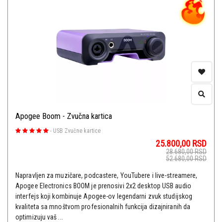
Apogee Boom - Zvučna kartica
-
USB Zvučne kartice
25.800,00
RSD
28.680,00
RSD
52.680,00
RSD
Napravljen za muzičare, podcastere, YouTubere i live-streamere,
Apogee Electronics BOOM je prenosivi 2x2 desktop USB audio
interfejs koji kombinuje Apogee-ov legendarni zvuk studijskog
kvaliteta sa mnoštvom profesionalnih funkcija dizajniranih da
optimizuju vaš ...