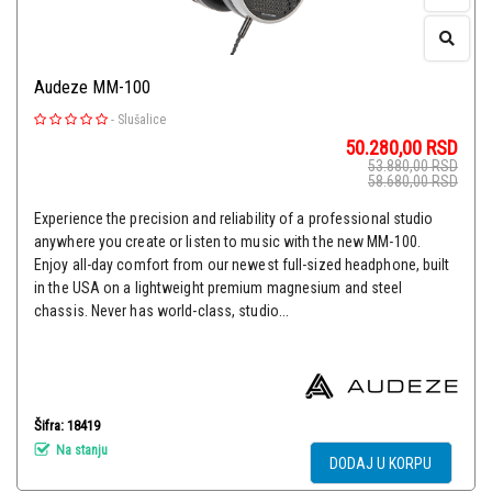
Audeze MM-100
-
Slušalice
50.280,00
RSD
53.880,00
RSD
58.680,00
RSD
Experience the precision and reliability of a professional studio
anywhere you create or listen to music with the new MM-100.
Enjoy all-day comfort from our newest full-sized headphone, built
in the USA on a lightweight premium magnesium and steel
chassis. Never has world-class, studio...
Šifra: 18419
Na stanju
DODAJ U KORPU