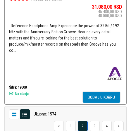
31.080,00
RSD
45.480,00
RSD
48.000,00
RSD
Reference Headphone Amp Experience the power of 32 Bit / 192
kHz with the Anniversary Edition Groove. Hearing every detail
matters and if you’re looking for the best solution to
produce/mix/master records on the roads then Groove has you
co...
Šifra: 19508
Na stanju
DODAJ U KORPU
Ukupno: 1574
«
1
2
3
4
»