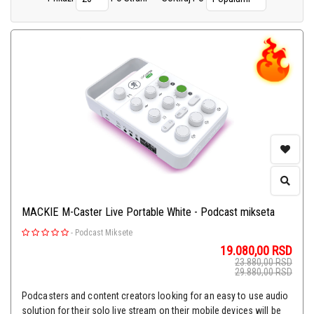
Studio Paketi
(13)
Software
(16)
Broadcast
(27)
MACKIE M-Caster Live Portable White - Podcast mikseta
-
Podcast Miksete
19.080,00
RSD
23.880,00
RSD
29.880,00
RSD
Podcasters and content creators looking for an easy to use audio
solution for their solo live stream on their mobile devices will be