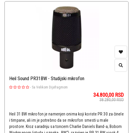
Heil Sound PR31BW - Studijski mikrofon
-
Sa Velikom Dijafragmom
34.800,00
RSD
38.280,00
RSD
Heil 31 BW mikrofon je namenjen onima koji koriste PR 30 za činele
i timpane, ali im je potrebno da se mikrofon smesti u male
prostore. Kroz saradnju sa toncem Charlie Daniels Band-a, Bobom
Workmanom (otuda i oznaka „BW“), razvijen je PR 31 BW visok 4