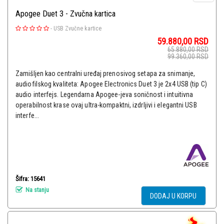
Apogee Duet 3 - Zvučna kartica
-
USB Zvučne kartice
59.880,00
RSD
65.880,00
RSD
99.360,00
RSD
Zamišljen kao centralni uređaj prenosivog setapa za snimanje,
audiofilskog kvaliteta: Apogee Electronics Duet 3 je 2x4 USB (tip C)
audio interfejs. Legendarna Apogee-jeva soničnost i intuitivna
operabilnost krase ovaj ultra-kompaktni, izdrljivi i elegantni USB
interfe...
Šifra: 15641
Na stanju
DODAJ U KORPU