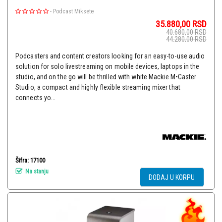
-
Podcast Miksete
35.880,00
RSD
40.680,00
RSD
44.280,00
RSD
Podcasters and content creators looking for an easy-to-use audio
solution for solo livestreaming on mobile devices, laptops in the
studio, and on the go will be thrilled with white Mackie M•Caster
Studio, a compact and highly flexible streaming mixer that
connects yo...
Šifra: 17100
Na stanju
DODAJ U KORPU