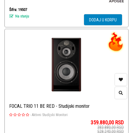
Šifra: 19507
Na stanju
DODAJ U KORPU
FOCAL TRIO 11 BE RED - Studijski monitor
-
Aktivni Studijski Monitori
359.880,00
RSD
383.880,00
RSD
528.240,00
RSD