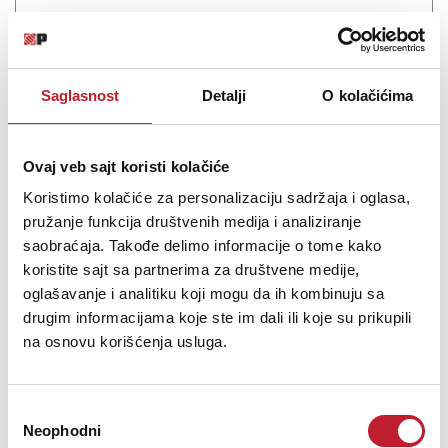
Saglasnost
Detalji
O kolačićima
Ovaj veb sajt koristi kolačiće
Koristimo kolačiće za personalizaciju sadržaja i oglasa,
pružanje funkcija društvenih medija i analiziranje
saobraćaja. Takođe delimo informacije o tome kako
Antelope Zen Tour Synergy core - Zvučna kartica + GRATIS:
koristite sajt sa partnerima za društvene medije,
Edge NOT...
oglašavanje i analitiku koji mogu da ih kombinuju sa
-
USB Zvučne kartice
drugim informacijama koje ste im dali ili koje su prikupili
203.880,00
RSD
na osnovu korišćenja usluga.
283.800,00
RSD
The Zen Tour Synergy from Antelope is a desktop interface
Избор
designed to bring studio-quality sound to your home, studio, or on-
Neophodni
сагласности
the-road productions. Use it to record vocals and instruments or