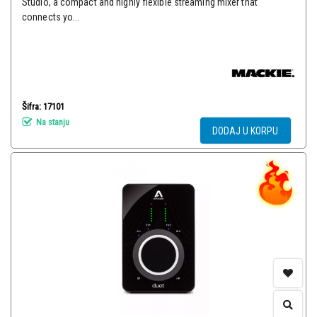
Studio, a compact and highly flexible streaming mixer that
connects yo...
Šifra: 17101
Na stanju
DODAJ U KORPU