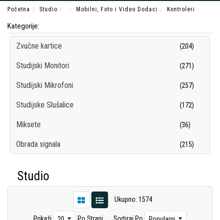
Početna
Studio
Mobilni, Foto i Video Dodaci
Kontroleri
Kategorije:
Zvučne kartice
(204)
Studijski Monitori
(271)
Studijski Mikrofoni
(257)
Studijske Slušalice
(172)
Miksete
(36)
Obrada signala
(215)
Snimači/Rekorderi
(102)
Studio
Kontroleri
(54)
Ukupno: 1574
Studijski Pribor
(209)
Prikaži
Po Strani
Sortiraj Po
20
Popularni