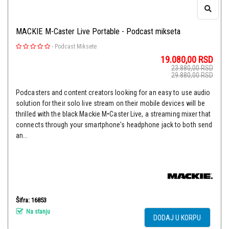
MACKIE M-Caster Live Portable - Podcast mikseta
-
Podcast Miksete
19.080,00
RSD
23.880,00
RSD
29.880,00
RSD
Podcasters and content creators looking for an easy to use audio
solution for their solo live stream on their mobile devices will be
thrilled with the black Mackie M•Caster Live, a streaming mixer that
connects through your smartphone's headphone jack to both send
an...
Šifra: 16853
Na stanju
DODAJ U KORPU