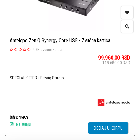
Antelope Zen Q Synergy Core USB - Zvučna kartica
-
USB Zvučne kartice
99.960,00
RSD
118.680,00
RSD
SPECIAL OFFER+ Bitwig Studio
Šifra: 15972
Na stanju
DODAJ U KORPU