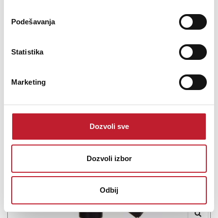
reamp clean recorded guitars back out through amplifiers for a
more realistic ton...
Podešavanja
Statistika
Šifra: 14402
Marketing
Na stanju
DODAJ U KORPU
Dozvoli sve
Dozvoli izbor
Odbij