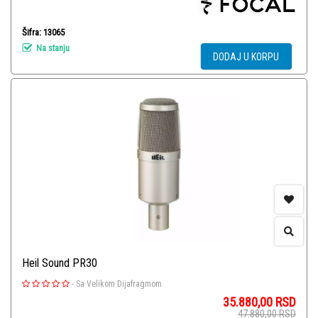
Šifra: 13065
Na stanju
DODAJ U KORPU
Heil Sound PR30
-
Sa Velikom Dijafragmom
35.880,00
RSD
47.880,00
RSD