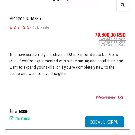
Pioneer DJM-S5
-
DJ Miksete
79.800,00
RSD
107.880,00
RSD
129.456,00
RSD
This new scratch-style 2-channel DJ mixer for Serato DJ Pro is
ideal if you’ve experimented with battle mixing and scratching and
want to expand your skills, or if you’re completely new to the
scene and want to dive straight in.
Šifra: 16356
Na stanju
DODAJ U KORPU