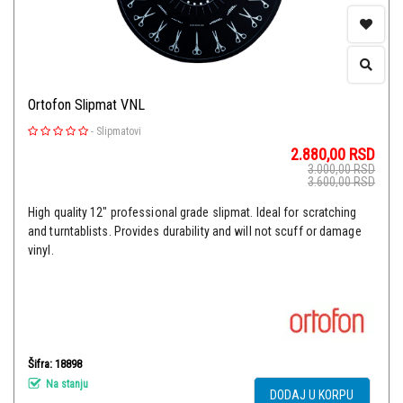
Ortofon Slipmat VNL
-
Slipmatovi
2.880,00
RSD
3.000,00
RSD
3.600,00
RSD
High quality 12" professional grade slipmat. Ideal for scratching
and turntablists. Provides durability and will not scuff or damage
vinyl.
Šifra: 18898
Na stanju
DODAJ U KORPU