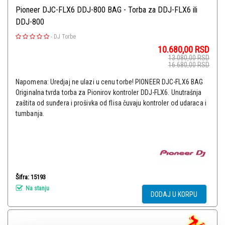
Pioneer DJC-FLX6 DDJ-800 BAG - Torba za DDJ-FLX6 ili
DDJ-800
-
DJ Torbe
10.680,00
RSD
13.080,00
RSD
16.680,00
RSD
Napomena: Uredjaj ne ulazi u cenu torbe! PIONEER DJC-FLX6 BAG
Originalna tvrda torba za Pionirov kontroler DDJ-FLX6. Unutrašnja
zaštita od sunđera i prošivka od flisa čuvaju kontroler od udaraca i
tumbanja.
Šifra: 15193
Na stanju
DODAJ U KORPU