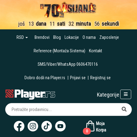
još
13
dana
11
sati
32
minuta
54
sekunde
RSD
Brendovi
Blog
Lokacije
O nama
Zaposlenje
Reference (Montaža Sistema)
Kontakt
SMS/Viber/WhatsApp 0606470116
Dobro došli na Player.rs
|
Prijavi se
|
Registruj se
Kategorije
Moja
Korpa
0