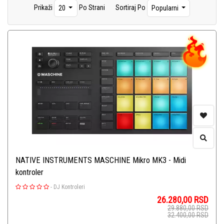
Prikaži
Po Strani
Sortiraj Po
20
Popularni
NATIVE INSTRUMENTS MASCHINE Mikro MK3 - Midi
kontroler
-
DJ Kontroleri
26.280,00
RSD
29.880,00
RSD
32.400,00
RSD