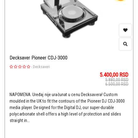
Decksaver Pioneer CDJ-3000
-
Decksaveri
5.400,00
RSD
5.880,00
RSD
6.500,00
RSD
NAPOMENA: Uređaj nije uračunat u cenu Decksavera! Custom
moulded in the UK to fit the contours of the Pioneer DJ CDJ-3000
media player. Designed for the Digital DJ, our super-durable
polycarbonate shell offers a high level of protection and slides
straight in...