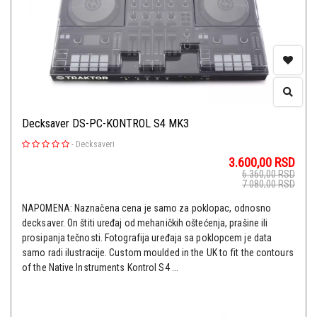
Decksaver DS-PC-KONTROL S4 MK3
-
Decksaveri
3.600,00
RSD
6.360,00
RSD
7.080,00
RSD
NAPOMENA: Naznačena cena je samo za poklopac, odnosno
decksaver. On štiti uređaj od mehaničkih oštećenja, prašine ili
prosipanja tečnosti. Fotografija uređaja sa poklopcem je data
samo radi ilustracije. Custom moulded in the UK to fit the contours
of the Native Instruments Kontrol S4 ...