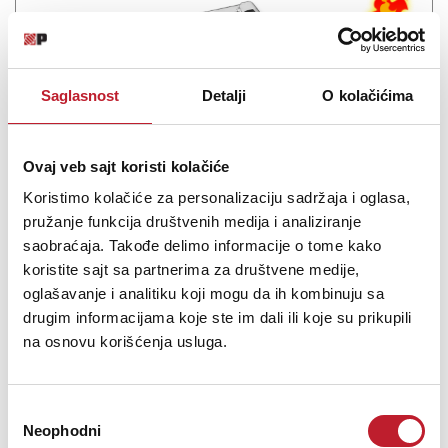
Saglasnost
Detalji
O kolačićima
Ovaj veb sajt koristi kolačiće
Koristimo kolačiće za personalizaciju sadržaja i oglasa,
pružanje funkcija društvenih medija i analiziranje
Decksaver 12 Mixer Cover DJM-800, 850, Xone 43, Xone 92
saobraćaja. Takođe delimo informacije o tome kako
-
Decksaveri
koristite sajt sa partnerima za društvene medije,
3.480,00
RSD
oglašavanje i analitiku koji mogu da ih kombinuju sa
4.680,00
RSD
5.520,00
RSD
drugim informacijama koje ste im dali ili koje su prikupili
na osnovu korišćenja usluga.
NAPOMENA: Naznačena cena je samo za poklopac, odnosno
decksaver. On štiti uređaj od mehaničkih oštećenja, prašine ili
prosipanja tečnosti. Fotografija uređaja sa poklopcem je data
Избор
samo radi ilustracije. Manufactured from super durable
Neophodni
polycarbonate, a tough tr...
сагласности