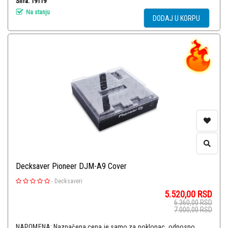
Šifra: 19119
Na stanju
DODAJ U KORPU
Decksaver Pioneer DJM-A9 Cover
-
Decksaveri
5.520,00
RSD
6.360,00
RSD
7.000,00
RSD
NAPOMENA: Naznačena cena je samo za poklopac, odnosno