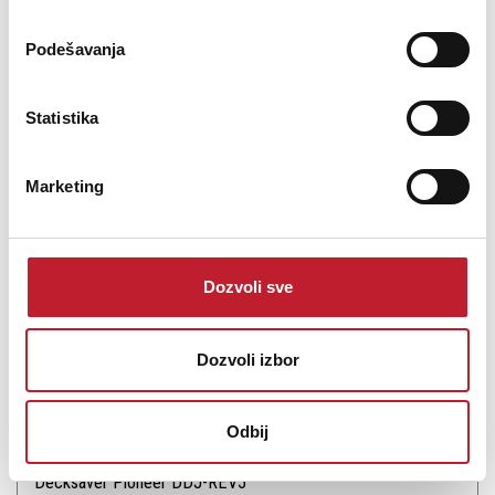
Podešavanja
Statistika
Šifra: 14471
Na stanju
DODAJ U KORPU
Marketing
Dozvoli sve
Dozvoli izbor
Odbij
Decksaver Pioneer DDJ-REV5