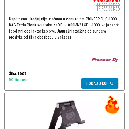
9.480,00
RSD
11.880,00
RSD
14.400,00
RSD
Napomena: Uredjaj nije uračunat u cenu torbe. PIONEER DJC-1000
BAG Tvrda Pionirova torba za XDJ-1000MK2 i XDJ-1000, koja sadrži
i dodatni odeljak za kablove. Unutrašnja zaštita od sunđera i
prošivka od flisa obezbeđuju va&scar...
Šifra: 15627
Na stanju
DODAJ U KORPU