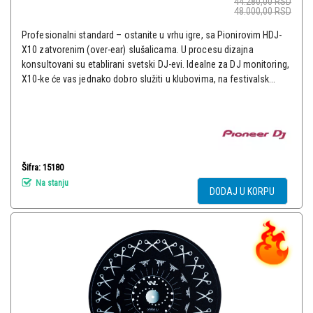
44.280,00
RSD
48.000,00
RSD
Profesionalni standard – ostanite u vrhu igre, sa Pionirovim HDJ-
X10 zatvorenim (over-ear) slušalicama. U procesu dizajna
konsultovani su etablirani svetski DJ-evi. Idealne za DJ monitoring,
X10-ke će vas jednako dobro služiti u klubovima, na festivalsk...
Šifra: 15180
Na stanju
DODAJ U KORPU