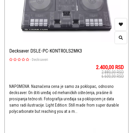
Decksaver DSLE-PC-KONTROLS2MK3
-
Decksaveri
2.400,00
RSD
2.880,00
RSD
6.600,00
RSD
NAPOMENA: Naznačena cena je samo za poklopac, odnosno
decksaver. On štiti uređaj od mehaničkih oštećenja, prašine ili
prosipanja tečnosti. Fotografija uređaja sa poklopcem je data
samo radi ilustracije. Light Edition: Still made from super durable
polycarbonate but reaching you at a m...