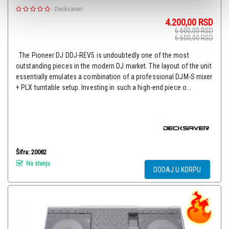
-
Decksaveri
4.200,00
RSD
6.600,00
RSD
6.600,00
RSD
The Pioneer DJ DDJ-REV5 is undoubtedly one of the most
outstanding pieces in the modern DJ market. The layout of the unit
essentially emulates a combination of a professional DJM-S mixer
+ PLX turntable setup. Investing in such a high-end piece o...
Šifra: 20082
Na stanju
DODAJ U KORPU