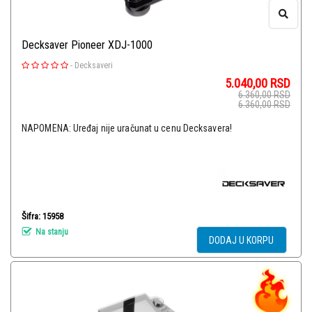
Decksaver Pioneer XDJ-1000
-
Decksaveri
5.040,00
RSD
6.360,00
RSD
6.360,00
RSD
NAPOMENA: Uređaj nije uračunat u cenu Decksavera!
Šifra: 15958
Na stanju
DODAJ U KORPU