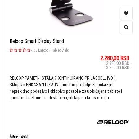
Reloop Smart Display Stand
-
DJ Laptop i Tablet Stalci
2.280,00
RSD
2.880,00
RSD
3.600,00
RSD
RELOOP PAMETNI STALAK KONTINUIRANO PRILAGODLJIVO I
Sklopivo EFIKASAN DIZAJN pametno postolje za prikaz je
neprekidno podesivo i sklopivo postolje za uobičajene tablete i
pametne telefone i nudi stabilnu, ali laganu konstrukciju.
Šifra: 14933