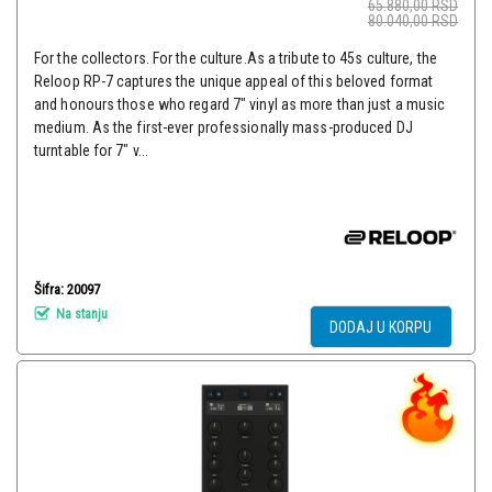
65.880,00
RSD
80.040,00
RSD
For the collectors. For the culture.As a tribute to 45s culture, the
Reloop RP-7 captures the unique appeal of this beloved format
and honours those who regard 7" vinyl as more than just a music
medium. As the first-ever professionally mass-produced DJ
turntable for 7" v...
Šifra: 20097
Na stanju
DODAJ U KORPU