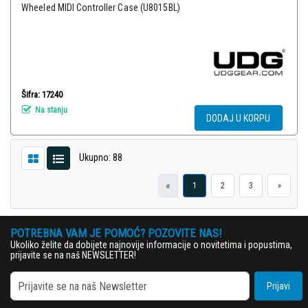
Wheeled MIDI Controller Case (U8015BL)
Šifra: 17240
Na stanju
DODAJ U KORPU
Ukupno: 88
«
1
2
3
»
POTREBNA VAM JE POMOĆ? POZOVITE NAS!
Ukoliko želite da dobijete najnovije informacije o novitetima i popustima,
prijavite se na naš NEWSLETTER!
Prijavi