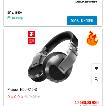
Šifra: 13579
Na stanju
DODAJ U KORPU
Pioneer HDJ-X10-S
-
DJ Slušalice
40.680,00
RSD