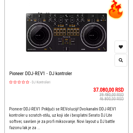
Pioneer DDJ-REV1 - DJ kontroler
-
DJ Kontroleri
37.080,00
RSD
39.480,00
RSD
46.800,00
RSD
Pioneer DDJ-REV1 Priključi se REVoluciji! Dvokanalni DDJ-REV1
kontroler u scratch-stilu, uz koji ide i besplatni Serato DJ Lite
softver, savršen je za profi miksovanje. Novi layout u DJ battle
fazonu lak je za ...