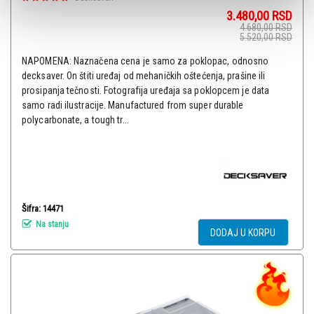
3.480,00
RSD
4.680,00
RSD
5.520,00
RSD
NAPOMENA: Naznačena cena je samo za poklopac, odnosno
decksaver. On štiti uređaj od mehaničkih oštećenja, prašine ili
prosipanja tečnosti. Fotografija uređaja sa poklopcem je data
samo radi ilustracije. Manufactured from super durable
polycarbonate, a tough tr...
Šifra: 14471
Na stanju
DODAJ U KORPU