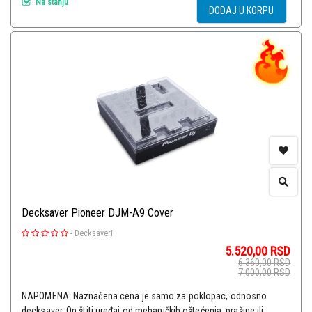
Na stanju
DODAJ U KORPU
Decksaver Pioneer DJM-A9 Cover
-
Decksaveri
5.520,00
RSD
6.360,00
RSD
7.000,00
RSD
NAPOMENA: Naznačena cena je samo za poklopac, odnosno
decksaver. On štiti uređaj od mehaničkih oštećenja, prašine ili