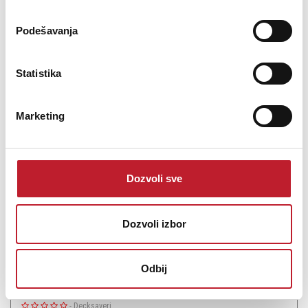
Podešavanja
Šifra: 15627
Statistika
Na stanju
DODAJ U KORPU
Marketing
Dozvoli sve
Dozvoli izbor
Odbij
Decksaver 12 Mixer Cover DJM-800, 850, Xone 43, Xone 92
-
Decksaveri