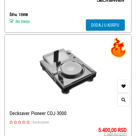
Šifra: 15958
Na stanju
DODAJ U KORPU
Decksaver Pioneer CDJ-3000
-
Decksaveri
5.400,00
RSD
5.880,00
RSD