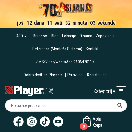
još
12
dana
11
sati
32
minuta
02
sekunde
RSD
Brendovi
Blog
Lokacije
O nama
Zaposlenje
Reference (Montaža Sistema)
Kontakt
SMS/Viber/WhatsApp 0606470116
Dobro došli na Player.rs
|
Prijavi se
|
Registruj se
Kategorije
Moja
Korpa
0