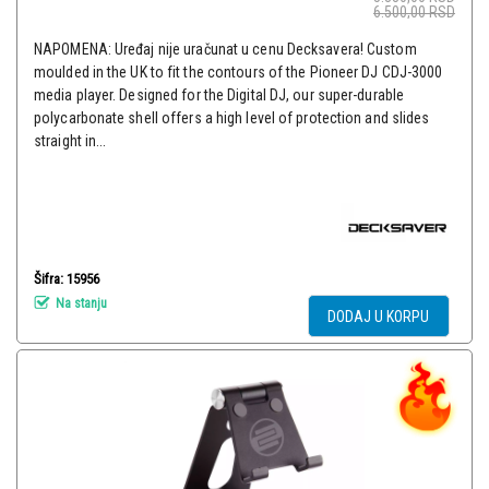
6.500,00
RSD
NAPOMENA: Uređaj nije uračunat u cenu Decksavera! Custom
moulded in the UK to fit the contours of the Pioneer DJ CDJ-3000
media player. Designed for the Digital DJ, our super-durable
polycarbonate shell offers a high level of protection and slides
straight in...
Šifra: 15956
Na stanju
DODAJ U KORPU