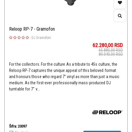
Reloop RP-7 - Gramofon
-
DJ Gramofoni
62.280,00
RSD
65.880,00
RSD
80.040,00
RSD
For the collectors. For the culture.As a tribute to 45s culture, the
Reloop RP-7 captures the unique appeal of this beloved format
and honours those who regard 7" vinyl as more than just a music
medium. As the first-ever professionally mass-produced DJ
turntable for 7" v...
Šifra: 20097