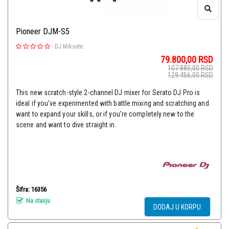
Pioneer DJM-S5
-
DJ Miksete
79.800,00
RSD
107.880,00
RSD
129.456,00
RSD
This new scratch-style 2-channel DJ mixer for Serato DJ Pro is
ideal if you’ve experimented with battle mixing and scratching and
want to expand your skills, or if you’re completely new to the
scene and want to dive straight in.
Šifra: 16356
Na stanju
DODAJ U KORPU