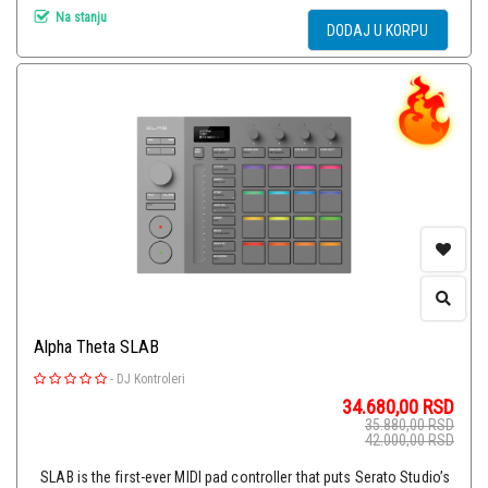
Na stanju
DODAJ U KORPU
Alpha Theta SLAB
-
DJ Kontroleri
34.680,00
RSD
35.880,00
RSD
42.000,00
RSD
SLAB is the first-ever MIDI pad controller that puts Serato Studio’s