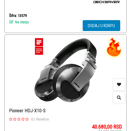
Šifra: 13579
Na stanju
DODAJ U KORPU
Pioneer HDJ-X10-S
-
DJ Slušalice
40.680,00
RSD