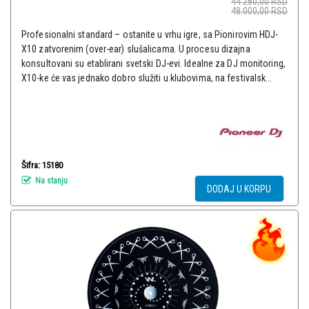
44.280,00
RSD
48.000,00
RSD
Profesionalni standard – ostanite u vrhu igre, sa Pionirovim HDJ-
X10 zatvorenim (over-ear) slušalicama. U procesu dizajna
konsultovani su etablirani svetski DJ-evi. Idealne za DJ monitoring,
X10-ke će vas jednako dobro služiti u klubovima, na festivalsk...
Šifra: 15180
Na stanju
DODAJ U KORPU