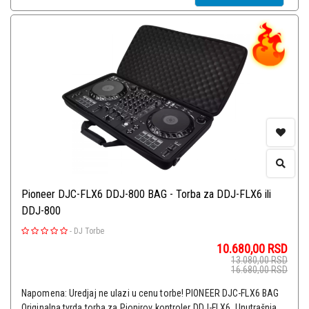
Pioneer DJC-FLX6 DDJ-800 BAG - Torba za DDJ-FLX6 ili
DDJ-800
-
DJ Torbe
10.680,00
RSD
13.080,00
RSD
16.680,00
RSD
Napomena: Uredjaj ne ulazi u cenu torbe! PIONEER DJC-FLX6 BAG
Originalna tvrda torba za Pionirov kontroler DDJ-FLX6. Unutrašnja