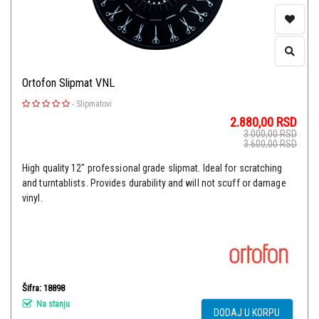
Ortofon Slipmat VNL
-
Slipmatovi
2.880,00
RSD
3.000,00
RSD
3.600,00
RSD
High quality 12" professional grade slipmat. Ideal for scratching
and turntablists. Provides durability and will not scuff or damage
vinyl.
Šifra: 18898
Na stanju
DODAJ U KORPU