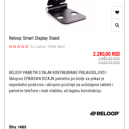
Reloop Smart Display Stand
-
DJ Laptop i Tablet Stalci
2.280,00
RSD
2.880,00
RSD
3.600,00
RSD
RELOOP PAMETNI STALAK KONTINUIRANO PRILAGODLJIVO I
Sklopivo EFIKASAN DIZAJN pametno postolje za prikaz je
neprekidno podesivo i sklopivo postolje za uobičajene tablete i
pametne telefone i nudi stabilnu, ali laganu konstrukciju.
Šifra: 14933