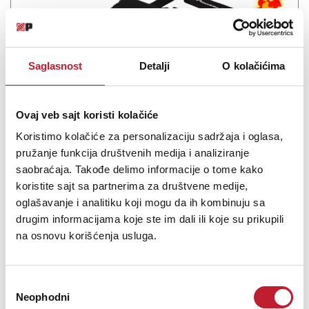
Saglasnost
Detalji
O kolačićima
Ovaj veb sajt koristi kolačiće
Koristimo kolačiće za personalizaciju sadržaja i oglasa,
pružanje funkcija društvenih medija i analiziranje
Pioneer DJC-1000 BAG
saobraćaja. Takođe delimo informacije o tome kako
-
DJ Torbe
koristite sajt sa partnerima za društvene medije,
9.480,00
RSD
oglašavanje i analitiku koji mogu da ih kombinuju sa
11.880,00
RSD
14.400,00
RSD
drugim informacijama koje ste im dali ili koje su prikupili
na osnovu korišćenja usluga.
Napomena: Uredjaj nije uračunat u cenu torbe. PIONEER DJC-1000
BAG Tvrda Pionirova torba za XDJ-1000MK2 i XDJ-1000, koja sadrži
i dodatni odeljak za kablove. Unutrašnja zaštita od sunđera i
Избор
prošivka od flisa obezbeđuju va&scar...
Neophodni
сагласности