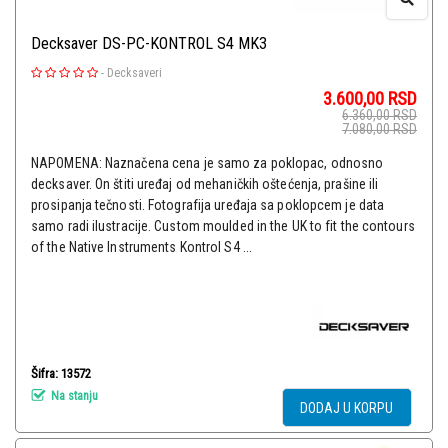
Decksaver DS-PC-KONTROL S4 MK3
-
Decksaveri
3.600,00
RSD
6.360,00
RSD
7.080,00
RSD
NAPOMENA: Naznačena cena je samo za poklopac, odnosno
decksaver. On štiti uređaj od mehaničkih oštećenja, prašine ili
prosipanja tečnosti. Fotografija uređaja sa poklopcem je data
samo radi ilustracije. Custom moulded in the UK to fit the contours
of the Native Instruments Kontrol S4 ...
Šifra: 13572
Na stanju
DODAJ U KORPU