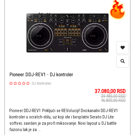
Pioneer DDJ-REV1 - DJ kontroler
-
DJ Kontroleri
37.080,00
RSD
39.480,00
RSD
46.800,00
RSD
Pioneer DDJ-REV1 Priključi se REVoluciji! Dvokanalni DDJ-REV1
kontroler u scratch-stilu, uz koji ide i besplatni Serato DJ Lite
softver, savršen je za profi miksovanje. Novi layout u DJ battle
fazonu lak je za ...