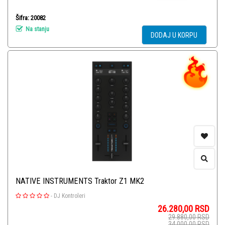
Šifra: 20082
Na stanju
DODAJ U KORPU
NATIVE INSTRUMENTS Traktor Z1 MK2
-
DJ Kontroleri
26.280,00
RSD
29.880,00
RSD
34.000,00
RSD