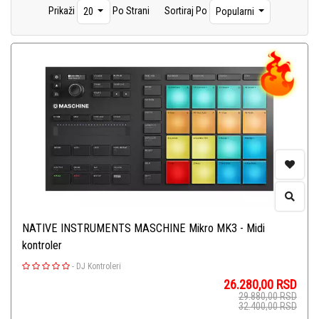
Prikaži
Po Strani
Sortiraj Po
20
Popularni
NATIVE INSTRUMENTS MASCHINE Mikro MK3 - Midi
kontroler
-
DJ Kontroleri
26.280,00
RSD
29.880,00
RSD
32.400,00
RSD