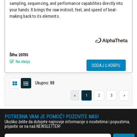
sampling, sequencing, and performance capabilities directly into
your hands. It brings the raw instinct, feel, and speed of beat-
making back to its elements.
Šifra: 20735
Na stanju
DODAJ U KORPU
Ukupno: 88
«
1
2
3
»
POTREBNA VAM JE POMOĆ? POZOVITE NAS!
Ukoliko želite da dobijete najnovije informacije o novitetima i popustima,
prijavite se na naš NEWSLETTER!