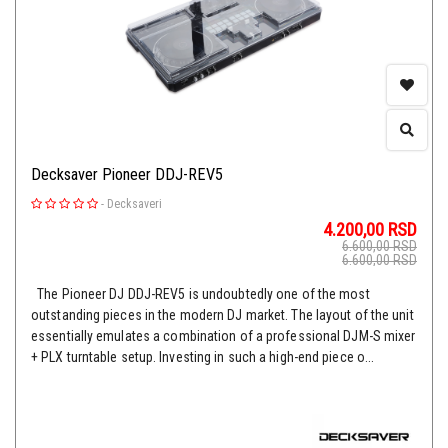
Decksaver Pioneer DDJ-REV5
-
Decksaveri
4.200,00
RSD
6.600,00
RSD
6.600,00
RSD
The Pioneer DJ DDJ-REV5 is undoubtedly one of the most
outstanding pieces in the modern DJ market. The layout of the unit
essentially emulates a combination of a professional DJM-S mixer
+ PLX turntable setup. Investing in such a high-end piece o...