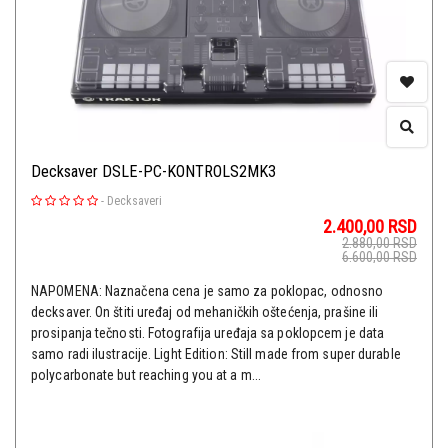
Decksaver DSLE-PC-KONTROLS2MK3
-
Decksaveri
2.400,00
RSD
2.880,00
RSD
6.600,00
RSD
NAPOMENA: Naznačena cena je samo za poklopac, odnosno
decksaver. On štiti uređaj od mehaničkih oštećenja, prašine ili
prosipanja tečnosti. Fotografija uređaja sa poklopcem je data
samo radi ilustracije. Light Edition: Still made from super durable
polycarbonate but reaching you at a m...