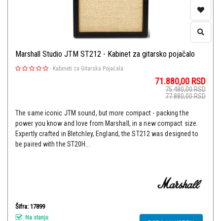
Marshall Studio JTM ST212 - Kabinet za gitarsko pojačalo
-
Kabineti za Gitarska Pojačala
71.880,00
RSD
75.480,00
RSD
77.880,00
RSD
The same iconic JTM sound, but more compact - packing the
power you know and love from Marshall, in a new compact size.
Expertly crafted in Bletchley, England, the ST212 was designed to
be paired with the ST20H...
Šifra: 17899
Na stanju