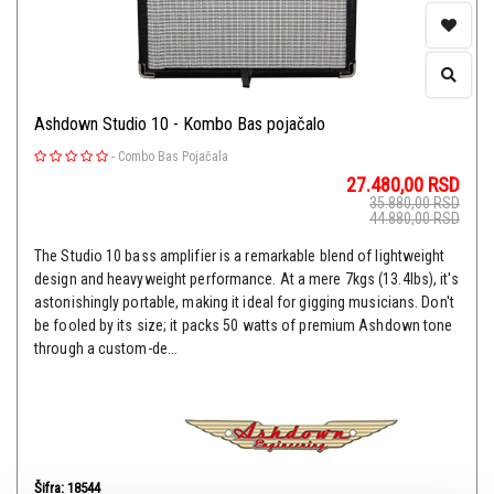
Ashdown Studio 10 - Kombo Bas pojačalo
-
Combo Bas Pojačala
27.480,00
RSD
35.880,00
RSD
44.880,00
RSD
The Studio 10 bass amplifier is a remarkable blend of lightweight
design and heavyweight performance. At a mere 7kgs (13.4lbs), it's
astonishingly portable, making it ideal for gigging musicians. Don't
be fooled by its size; it packs 50 watts of premium Ashdown tone
through a custom-de...
Šifra: 18544