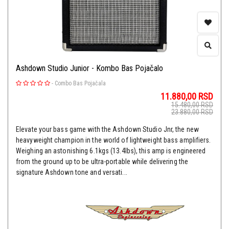
Ashdown Studio Junior - Kombo Bas Pojačalo
-
Combo Bas Pojačala
11.880,00
RSD
15.480,00
RSD
23.880,00
RSD
Elevate your bass game with the Ashdown Studio Jnr, the new
heavyweight champion in the world of lightweight bass amplifiers.
Weighing an astonishing 6.1kgs (13.4lbs), this amp is engineered
from the ground up to be ultra-portable while delivering the
signature Ashdown tone and versati...