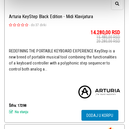
Arturia KeyStep Black Edition - Midi Klavijatura
-
do 37 dirki
14.280,00
RSD
15.480,00
RSD
20.280,00
RSD
REDEFINING THE PORTABLE KEYBOARD EXPERIENCE KeyStep is a
new breed of portable musical tool combining the functionalities
of a keyboard controller with a polyphonic step sequencer to
control both analog a...
Šifra: 17298
Na stanju
DODAJ U KORPU