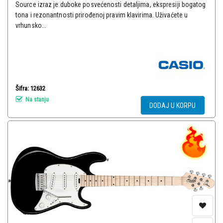
Source izraz je duboke posvećenosti detaljima, ekspresiji bogatog
tona i rezonantnosti prirođenoj pravim klavirima. Uživaćete u
vrhunsko...
Šifra: 12632
Na stanju
DODAJ U KORPU