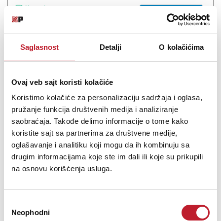
Na stanju
DODAJ U KORPU
Saglasnost
Detalji
O kolačićima
Ovaj veb sajt koristi kolačiće
Koristimo kolačiće za personalizaciju sadržaja i oglasa,
pružanje funkcija društvenih medija i analiziranje
saobraćaja. Takođe delimo informacije o tome kako
koristite sajt sa partnerima za društvene medije,
oglašavanje i analitiku koji mogu da ih kombinuju sa
drugim informacijama koje ste im dali ili koje su prikupili
Arturia PolyBrute - Sintisajzer
na osnovu korišćenja usluga.
-
Sintisajzeri
239.880,00
RSD
257.800,00
RSD
354.240,00
RSD
Избор
Neophodni
сагласности
ANALOGNI MORPHING POLISINTPolyBrute je više od sintisajzera - to