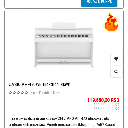
DODAJ U KORPU
CASIO AP-470WE Električni Klavir
-
Kućni Električni Klaviri
119.880,00
RSD
139.880,00
RSD
155.880,00
RSD
Impresivno dizajnirani Kasiov CELVIANO AP-470 ubrzava puls
ambicioznih muzičara. Višedimenzionalni (Morphing) AiR*Sound