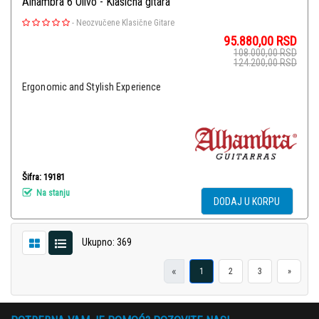
Alhambra 6 Olivo - Klasična gitara
-
Neozvučene Klasične Gitare
95.880,00
RSD
108.000,00
RSD
124.200,00
RSD
Ergonomic and Stylish Experience
Šifra: 19181
Na stanju
DODAJ U KORPU
Ukupno: 369
«
1
2
3
»