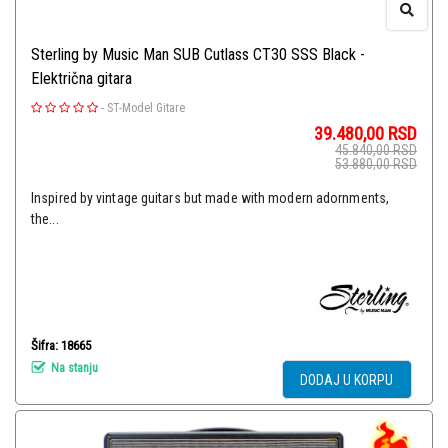
Sterling by Music Man SUB Cutlass CT30 SSS Black -
Električna gitara
-
ST-Model Gitare
39.480,00
RSD
45.840,00
RSD
53.880,00
RSD
Inspired by vintage guitars but made with modern adornments,
the...
Šifra: 18665
Na stanju
DODAJ U KORPU