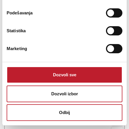
je 6-glasni analogni powerhouse, sa neviđenom ekspresivnošću i
sposobnostima oblikovanja zvuka, napravljen da vam omogući
Podešavanja
izvođenje bez bojazni, komponovanje sa fluidnošću, uz besk...
Statistika
Marketing
Šifra: 17302
Na stanju
DODAJ U KORPU
Dozvoli sve
Dozvoli izbor
Odbij