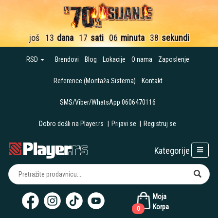
još
13
dana
17
sati
06
minuta
37
sekundi
RSD
Brendovi
Blog
Lokacije
O nama
Zaposlenje
Reference (Montaža Sistema)
Kontakt
SMS/Viber/WhatsApp 0606470116
Dobro došli na Player.rs
|
Prijavi se
|
Registruj se
Kategorije
Moja
Korpa
0