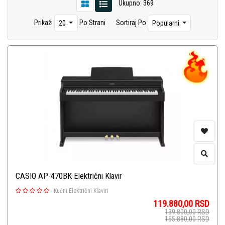
Ukupno: 369
Instrumenti Oprema
(92)
Prikaži
Po Strani
Sortiraj Po
20
Popularni
Ukulele
(14)
Bubnjevi
(1)
CASIO AP-470BK Električni Klavir
-
Kućni Električni Klaviri
119.880,00
RSD
139.800,00
RSD
155.880,00
RSD