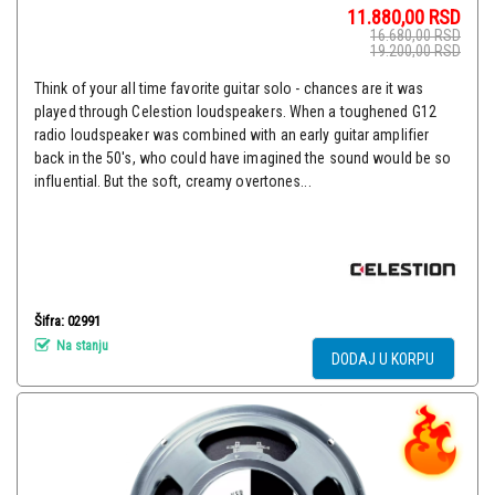
11.880,00
RSD
16.680,00
RSD
19.200,00
RSD
Think of your all time favorite guitar solo - chances are it was
played through Celestion loudspeakers. When a toughened G12
radio loudspeaker was combined with an early guitar amplifier
back in the 50's, who could have imagined the sound would be so
influential. But the soft, creamy overtones...
Šifra: 02991
Na stanju
DODAJ U KORPU