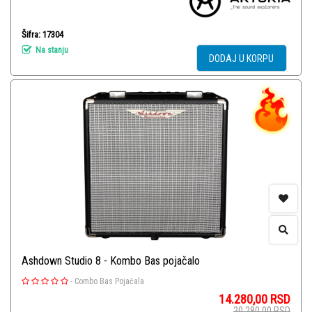
Šifra: 17304
Na stanju
DODAJ U KORPU
Ashdown Studio 8 - Kombo Bas pojačalo
-
Combo Bas Pojačala
14.280,00
RSD
20.280,00
RSD