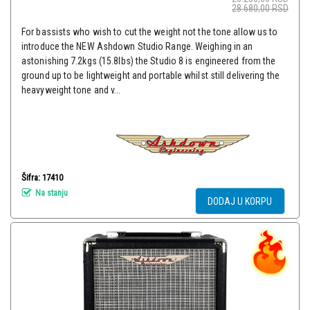
28.680,00
RSD
For bassists who wish to cut the weight not the tone allow us to
introduce the NEW Ashdown Studio Range. Weighing in an
astonishing 7.2kgs (15.8lbs) the Studio 8 is engineered from the
ground up to be lightweight and portable whilst still delivering the
heavyweight tone and v...
Šifra: 17410
Na stanju
DODAJ U KORPU