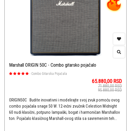
Marshall ORIGIN 50C - Combo gitarsko pojačalo
-
Combo Gitarska Pojačala
65.880,00
RSD
71.880,00
RSD
95.880,00
RSD
ORIGIN50C Budite inovativni i modelirajte svoj zvuk pomoću ovog
combo pojačala snage 50 W. 12-inčni zvučnik Celestion Midnight
60 nudi klasični, potpuno lampaški, bogat i harmoničan Marshallov
ton. Pojačalo klasičnog Marshall-ovog stila sa savremenim teh...