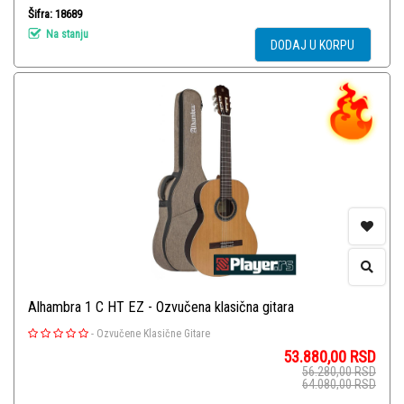
Šifra: 18689
Na stanju
DODAJ U KORPU
Alhambra 1 C HT EZ - Ozvučena klasična gitara
-
Ozvučene Klasične Gitare
53.880,00
RSD
56.280,00
RSD
64.080,00
RSD