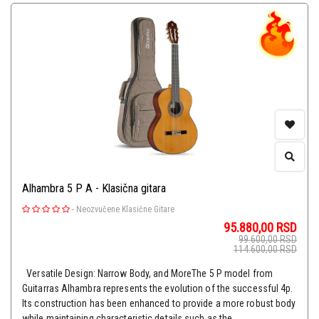
Alhambra 5 P A - Klasična gitara
-
Neozvučene Klasične Gitare
95.880,00
RSD
99.600,00
RSD
114.600,00
RSD
Versatile Design: Narrow Body, and MoreThe 5 P model from
Guitarras Alhambra represents the evolution of the successful 4p.
Its construction has been enhanced to provide a more robust body
while maintaining characteristic details such as the ...