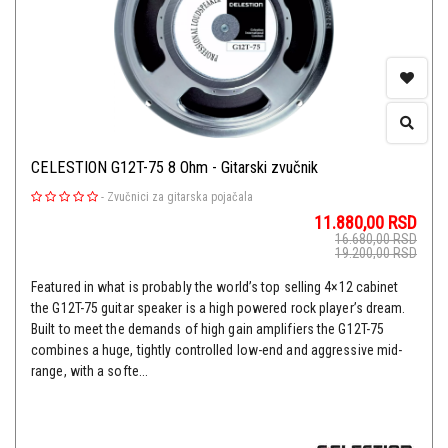
CELESTION G12T-75 8 Ohm - Gitarski zvučnik
-
Zvučnici za gitarska pojačala
11.880,00
RSD
16.680,00
RSD
19.200,00
RSD
Featured in what is probably the world’s top selling 4×12 cabinet
the G12T-75 guitar speaker is a high powered rock player’s dream.
Built to meet the demands of high gain amplifiers the G12T-75
combines a huge, tightly controlled low-end and aggressive mid-
range, with a softe...