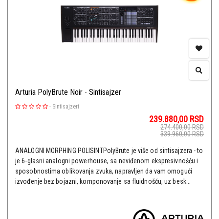
Arturia PolyBrute Noir - Sintisajzer
-
Sintisajzeri
239.880,00
RSD
274.400,00
RSD
339.960,00
RSD
ANALOGNI MORPHING POLISINTPolyBrute je više od sintisajzera - to
je 6-glasni analogni powerhouse, sa neviđenom ekspresivnošću i
sposobnostima oblikovanja zvuka, napravljen da vam omogući
izvođenje bez bojazni, komponovanje sa fluidnošću, uz besk...