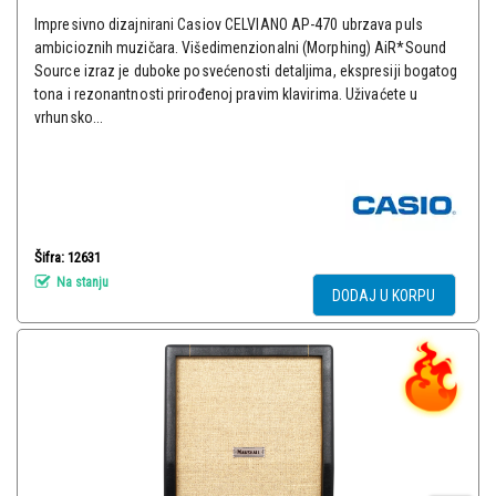
Impresivno dizajnirani Casiov CELVIANO AP-470 ubrzava puls
ambicioznih muzičara. Višedimenzionalni (Morphing) AiR*Sound
Source izraz je duboke posvećenosti detaljima, ekspresiji bogatog
tona i rezonantnosti prirođenoj pravim klavirima. Uživaćete u
vrhunsko...
Šifra: 12631
Na stanju
DODAJ U KORPU