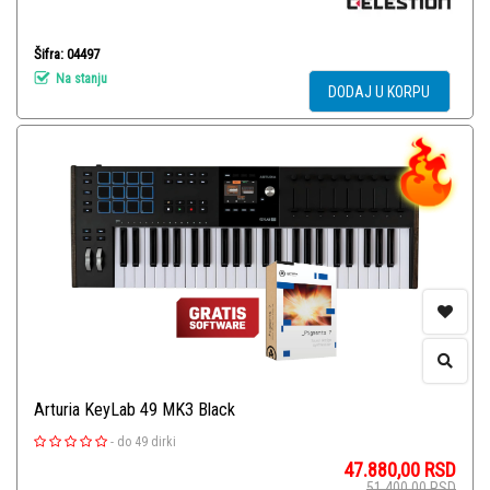
Šifra: 04497
Na stanju
DODAJ U KORPU
Arturia KeyLab 49 MK3 Black
-
do 49 dirki
47.880,00
RSD
51.400,00
RSD