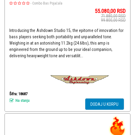
-
Combo Bas Pojačala
55.080,00
RSD
71.880,00
RSD
99.800,00
RSD
Introducing the Ashdown Studio 15, the epitome of innovation for
bass players seeking both portability and unparalleled tone.
Weighing in at an astonishing 11.2kg (24.6lbs), this amp is
engineered from the ground up to be your ideal companion,
delivering heavyweight tone and versatilit...
Šifra: 18687
Na stanju
DODAJ U KORPU