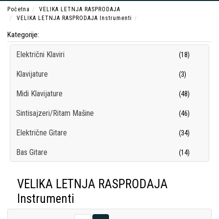
Početna
VELIKA LETNJA RASPRODAJA
VELIKA LETNJA RASPRODAJA Instrumenti
Kategorije:
Električni Klaviri
(18)
Klavijature
(3)
Midi Klavijature
(48)
Sintisajzeri/Ritam Mašine
(46)
Električne Gitare
(34)
Bas Gitare
(14)
Klasične Gitare
(12)
VELIKA LETNJA RASPRODAJA
Gitarska i Bas Pojačala
(57)
Instrumenti
Gitarski i Bas Kabineti
(32)