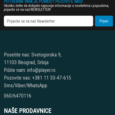
POTREBNA VAM JE POMOĆ? POZOVITE NAS!
Ukoliko želite da dobijete najnovije informacije o novitetima i popustima,
prijavite se na naš NEWSLETTER!
Prijavi
Posetite nas: Svetogorska 9,
11103 Beograd, Srbija
Pišite nam: info@player.rs
Pozovite nas: +381 11 33-47-615
Sms/Viber/WhatsApp
060/6470116
NAŠE PRODAVNICE