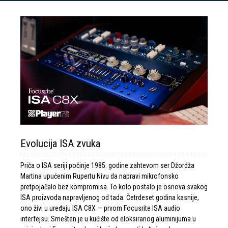
Evolucija ISA zvuka
Priča o ISA seriji počinje 1985. godine zahtevom ser Džordža
Martina upućenim Rupertu Nivu da napravi mikrofonsko
pretpojačalo bez kompromisa. To kolo postalo je osnova svakog
ISA proizvoda napravljenog od tada. Četrdeset godina kasnije,
ono živi u uređaju ISA C8X — prvom Focusrite ISA audio
interfejsu. Smešten je u kućište od eloksiranog aluminijuma u