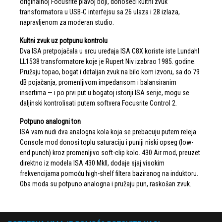
originalnoj Focusrite plavoj boji, donoseći kultni zvuk
transformatora u USB-C interfejsu sa 26 ulaza i 28 izlaza,
napravljenom za moderan studio.
Kultni zvuk uz potpunu kontrolu
Dva ISA pretpojačala u srcu uređaja ISA C8X koriste iste Lundahl
LL1538 transformatore koje je Rupert Niv izabrao 1985. godine.
Pružaju topao, bogat i detaljan zvuk na bilo kom izvoru, sa do 79
dB pojačanja, promenljivom impedansom i balansiranim
insertima — i po prvi put u bogatoj istoriji ISA serije, mogu se
daljinski kontrolisati putem softvera Focusrite Control 2.
Potpuno analogni ton
ISA vam nudi dva analogna kola koja se prebacuju putem releja.
Console mod donosi toplu saturaciju i puniji niski opseg (low-
end punch) kroz promenljivo soft-clip kolo. 430 Air mod, preuzet
direktno iz modela ISA 430 MkII, dodaje sjaj visokim
frekvencijama pomoću high-shelf filtera baziranog na induktoru.
Oba moda su potpuno analogna i pružaju pun, raskošan zvuk.