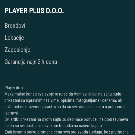
PLAYER PLUS D.O.O.
Brendovi
Lokacije
Zaposlenje
Garancija najnižih cena
Player doo
Maksimalno koristi sve svoje resurse da Vam svi artikli na sajtu budu
prikazani sa ispravnim nazivima, opisima, fotografijama i cenama, ali
nažalost ne možemo garantovati da su svi podaci na sajtu u potpunosti
ispravni.
Svi artikli prikazani na ovom sajtu su deo naše ponude i ne podrazumeva
se da su svi dostupni u svakom trenutku na našem lageru.
Zadržavamo pravo promene cena svih proizvoda i usluga, bez prethodne