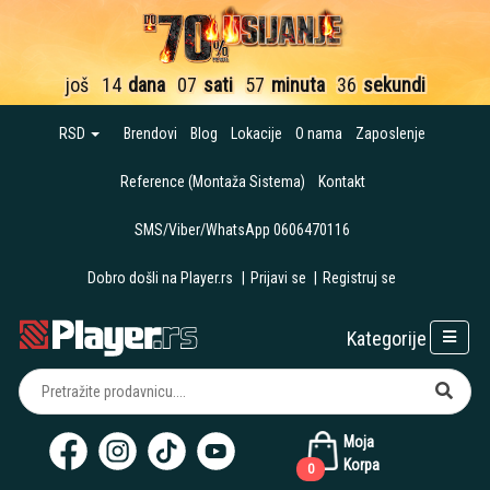
još
14
dana
07
sati
57
minuta
35
sekundi
RSD
Brendovi
Blog
Lokacije
O nama
Zaposlenje
Reference (Montaža Sistema)
Kontakt
SMS/Viber/WhatsApp 0606470116
Dobro došli na Player.rs
|
Prijavi se
|
Registruj se
Kategorije
Moja
Korpa
0