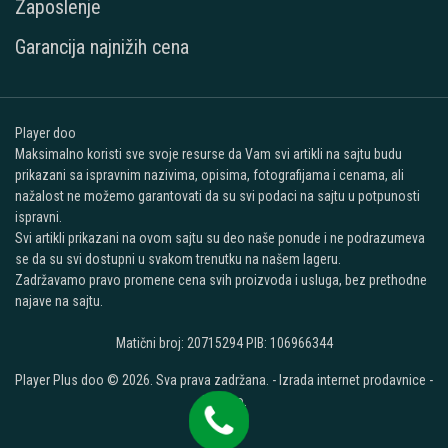
Zaposlenje
Garancija najnižih cena
Player doo
Maksimalno koristi sve svoje resurse da Vam svi artikli na sajtu budu
prikazani sa ispravnim nazivima, opisima, fotografijama i cenama, ali
nažalost ne možemo garantovati da su svi podaci na sajtu u potpunosti
ispravni.
Svi artikli prikazani na ovom sajtu su deo naše ponude i ne podrazumeva
se da su svi dostupni u svakom trenutku na našem lageru.
Zadržavamo pravo promene cena svih proizvoda i usluga, bez prethodne
najave na sajtu.
Matični broj: 20715294 PIB: 106966344
Player Plus doo © 2026. Sva prava zadržana. -
Izrada internet prodavnice
-
Selltico.