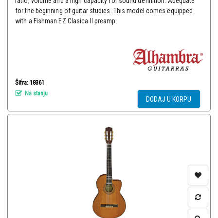
ratio, volume and a high capacity for sound definition. Adequate
for the beginning of guitar studies. This model comes equipped
with a Fishman EZ Clasica II preamp.
Šifra: 18361
Na stanju
DODAJ U KORPU