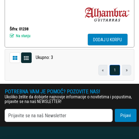
Šifra: 01238
Na stanju
DODAJ U KORPU
Ukupno: 3
«
»
1
POTREBNA VAM JE POMOĆ? POZOVITE NAS!
Ukoliko želite da dobijete najnovije informacije o novitetima i popustima,
prijavite se na naš NEWSLETTER!
Prijavi