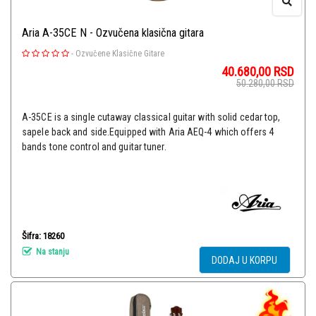
Aria A-35CE N - Ozvučena klasična gitara
-
Ozvučene Klasične Gitare
40.680,00
RSD
50.280,00
RSD
A-35CE is a single cutaway classical guitar with solid cedar top,
sapele back and side.Equipped with Aria AEQ-4 which offers 4
bands tone control and guitar tuner.
Šifra: 18260
Na stanju
DODAJ U KORPU