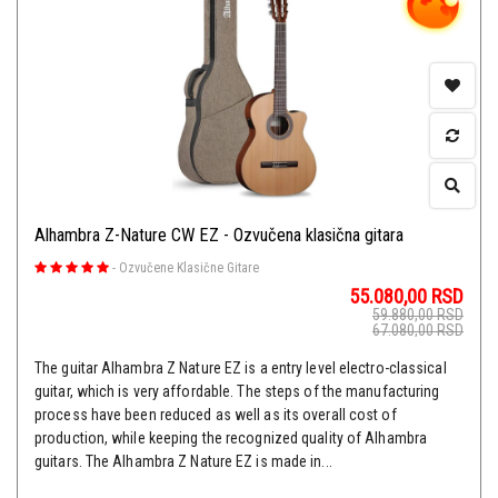
Alhambra Z-Nature CW EZ - Ozvučena klasična gitara
-
Ozvučene Klasične Gitare
55.080,00
RSD
59.880,00
RSD
67.080,00
RSD
The guitar Alhambra Z Nature EZ is a entry level electro-classical
guitar, which is very affordable. The steps of the manufacturing
process have been reduced as well as its overall cost of
production, while keeping the recognized quality of Alhambra
guitars. The Alhambra Z Nature EZ is made in...