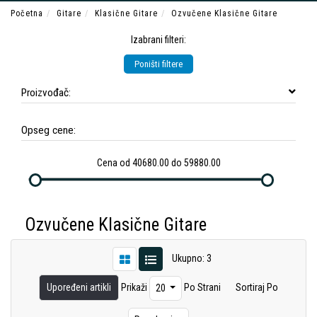
Početna
Gitare
Klasične Gitare
Ozvučene Klasične Gitare
Izabrani filteri:
Poništi filtere
Proizvođač:
Opseg cene:
Cena od 40680.00 do 59880.00
Ozvučene Klasične Gitare
Ukupno: 3
Upoređeni artikli
Prikaži
Po Strani
Sortiraj Po
20