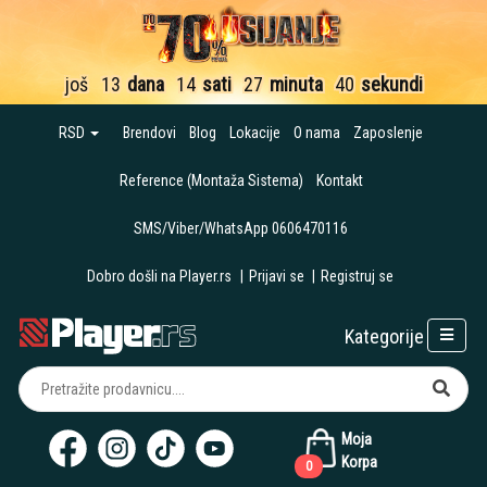
još
13
dana
14
sati
27
minuta
39
sekundi
RSD
Brendovi
Blog
Lokacije
O nama
Zaposlenje
Reference (Montaža Sistema)
Kontakt
SMS/Viber/WhatsApp 0606470116
Dobro došli na Player.rs
|
Prijavi se
|
Registruj se
Kategorije
Moja
Korpa
0