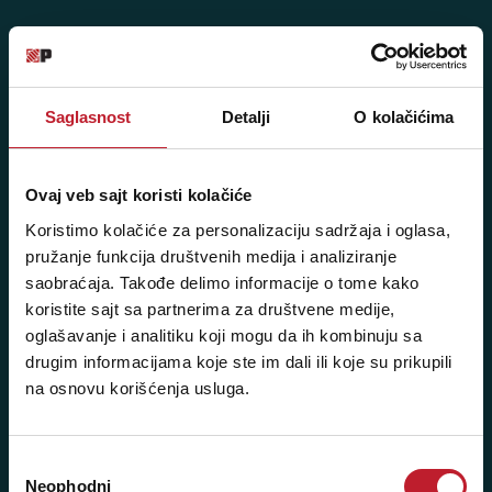
Posetite nas: Svetogorska 9,
11103 Beograd, Srbija
Saglasnost
Detalji
O kolačićima
Pišite nam: info@player.rs
Pozovite nas: +381 11 33-47-615
Sms/Viber/WhatsApp
Ovaj veb sajt koristi kolačiće
Koristimo kolačiće za personalizaciju sadržaja i oglasa,
060/6470116
pružanje funkcija društvenih medija i analiziranje
saobraćaja. Takođe delimo informacije o tome kako
NAŠE PRODAVNICE
koristite sajt sa partnerima za društvene medije,
oglašavanje i analitiku koji mogu da ih kombinuju sa
Beograd - Svetogorska 9
drugim informacijama koje ste im dali ili koje su prikupili
na osnovu korišćenja usluga.
Telefoni:
+381 11 3347 442
Избор
+381 11 3347 615
Neophodni
сагласности