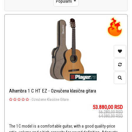
Popularni
Alhambra 1 C HT EZ - Ozvučena klasična gitara
-
Ozvučene Klasične Gitare
53.880,00
RSD
56.280,00
RSD
64.080,00
RSD
The 1C model is a comfortable guitar, with a good quality-price