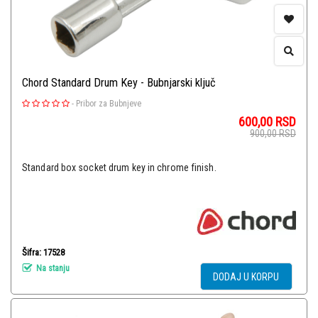
Chord Standard Drum Key - Bubnjarski ključ
-
Pribor za Bubnjeve
600,00
RSD
900,00
RSD
Standard box socket drum key in chrome finish.
Šifra: 17528
Na stanju
DODAJ U KORPU