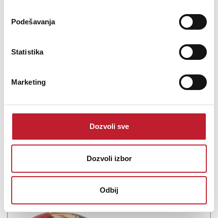
Podešavanja
Meinl JC50B Jam Cajon Baltic Birch
Statistika
-
Daire i Perkusioni Instrumenti
8.400,00
RSD
9.600,00
RSD
Marketing
Compact sizeBaltic birch constructionDual internal fixed snare
wires
Dozvoli sve
Dozvoli izbor
Šifra: 21905
Na stanju
DODAJ U KORPU
Odbij