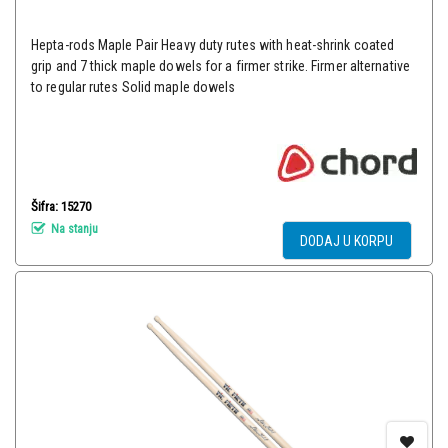
Hepta-rods Maple Pair Heavy duty rutes with heat-shrink coated
grip and 7 thick maple dowels for a firmer strike. Firmer alternative
to regular rutes Solid maple dowels
Šifra: 15270
Na stanju
DODAJ U KORPU