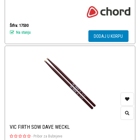
Šifra: 17530
Na stanju
DODAJ U KORPU
VIC FIRTH SDW DAVE WECKL
-
Pribor za Bubnjeve