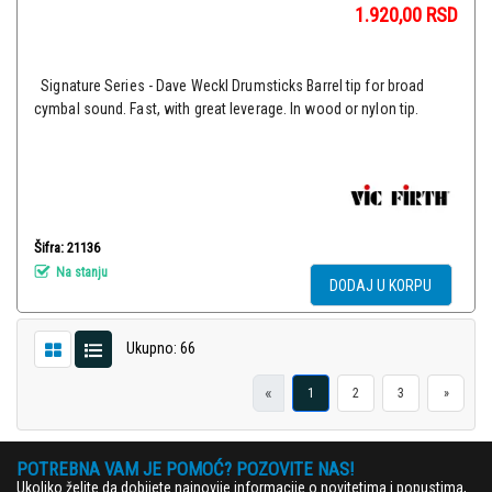
1.920,00
RSD
Signature Series - Dave Weckl Drumsticks Barrel tip for broad
cymbal sound. Fast, with great leverage. In wood or nylon tip.
Šifra: 21136
Na stanju
DODAJ U KORPU
Ukupno: 66
«
1
2
3
»
POTREBNA VAM JE POMOĆ? POZOVITE NAS!
Ukoliko želite da dobijete najnovije informacije o novitetima i popustima,