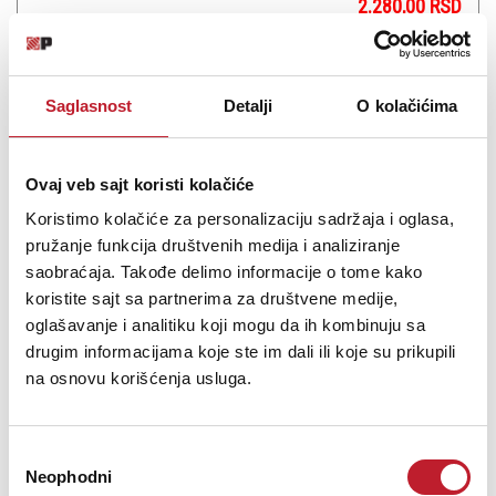
2.280,00
RSD
A pair of retractable stiff wire drum brushes with hard black plastic
handles.
Saglasnost
Detalji
O kolačićima
Ovaj veb sajt koristi kolačiće
Koristimo kolačiće za personalizaciju sadržaja i oglasa,
Šifra: 18224
pružanje funkcija društvenih medija i analiziranje
Na stanju
saobraćaja. Takođe delimo informacije o tome kako
DODAJ U KORPU
koristite sajt sa partnerima za društvene medije,
oglašavanje i analitiku koji mogu da ih kombinuju sa
drugim informacijama koje ste im dali ili koje su prikupili
na osnovu korišćenja usluga.
Избор
Neophodni
сагласности