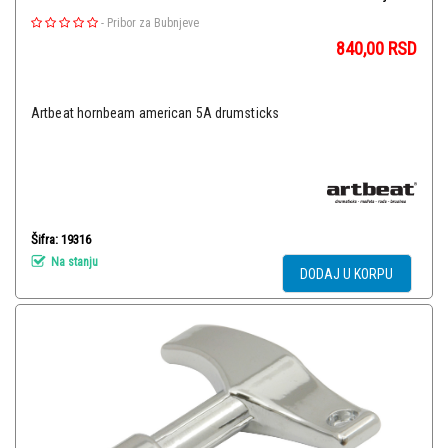
-
Pribor za Bubnjeve
840,00
RSD
Artbeat hornbeam american 5A drumsticks
Šifra: 19316
Na stanju
DODAJ U KORPU