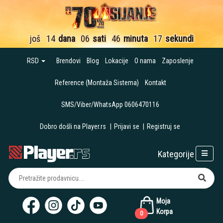
još
14
dana
06
sati
46
minuta
15
sekundi
RSD
Brendovi
Blog
Lokacije
O nama
Zaposlenje
Reference (Montaža Sistema)
Kontakt
SMS/Viber/WhatsApp 0606470116
Dobro došli na Player.rs
|
Prijavi se
|
Registruj se
Kategorije
Moja
Korpa
0