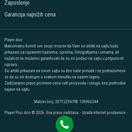
Zaposlenje
Garancija najnižih cena
Player doo
Maksimalno koristi sve svoje resurse da Vam svi artikli na sajtu budu
prikazani sa ispravnim nazivima, opisima, fotografijama i cenama, ali
nažalost ne možemo garantovati da su svi podaci na sajtu u potpunosti
ispravni.
Svi artikli prikazani na ovom sajtu su deo naše ponude i ne podrazumeva
se da su svi dostupni u svakom trenutku na našem lageru.
Zadržavamo pravo promene cena svih proizvoda i usluga, bez prethodne
najave na sajtu.
Matični broj: 20715294 PIB: 106966344
Player Plus doo © 2026. Sva prava zadržana. -
Izrada internet prodavnice
-
Selltico.