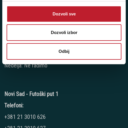
+381 11 777 7776
Dozvoli sve
+381 11 7777 270
+381 11 7777 060
Dozvoli izbor
Radno vreme:
Ponedeljak - Petak: 9:00 - 20:00
Odbij
Subota: 10:00 - 17:00
Nedelja: Ne radimo
Novi Sad - Futoški put 1
Telefoni:
+381 21 3010 626