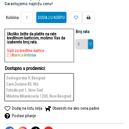
Garantujemo najnižu cenu!
Količina
Količina
DODAJ U KORPU
Broj rata:
Ukoliko želite da platite na rate
kreditnom karticom, molimo Vas da
izaberete broj rata.
Važi za kreditne kartice
Dostupno u prodavnici:
Svetogorska 9, Beograd
Cara Dušana 85, Niš
Futoški put 1, Novi Sad
Milutina Milankovića 120D, Novi Beograd
Dodaj na listu želja
Obavesti me ako cena padne
Postavi pitanje