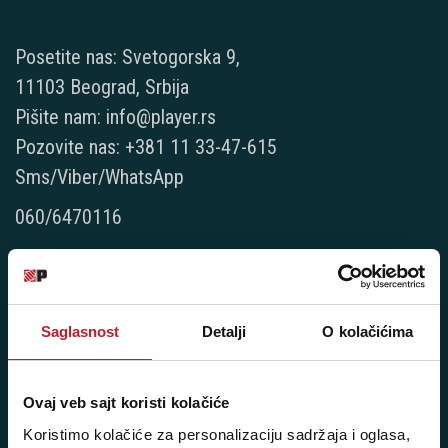
Posetite nas: Svetogorska 9,
11103 Beograd, Srbija
Pišite nam: info@player.rs
Pozovite nas: +381 11 33-47-615
Sms/Viber/WhatsApp
060/6470116
NAŠE PRODAVNICE
Beograd - Svetogorska 9
Saglasnost
Detalji
O kolačićima
Telefoni:
+381 11 3347 442
Ovaj veb sajt koristi kolačiće
Koristimo kolačiće za personalizaciju sadržaja i oglasa,
+381 11 3347 615