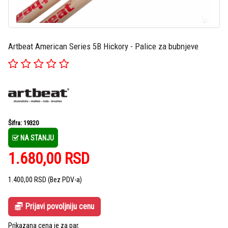
Artbeat American Series 5B Hickory - Palice za bubnjeve
Šifra: 19320
NA STANJU
1.680,00
RSD
1.400,00
RSD
(Bez PDV-a)
Prijavi povoljniju cenu
Prikazana cena je za par.