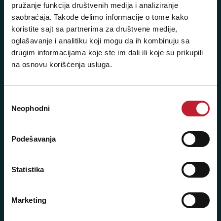
pružanje funkcija društvenih medija i analiziranje
+381 11 3347 883
saobraćaja. Takođe delimo informacije o tome kako
koristite sajt sa partnerima za društvene medije,
+381 11 2688 067
oglašavanje i analitiku koji mogu da ih kombinuju sa
drugim informacijama koje ste im dali ili koje su prikupili
+381 11 2688 068
na osnovu korišćenja usluga.
+381 11 2688 069
Radno vreme:
Избор
Neophodni
сагласности
Ponedeljak - Petak: 9:00 - 20:00
Subota: 10:00 - 17:00
Podešavanja
Nedelja: Ne radimo
Statistika
Novi Beograd - Milutina Milankovića 120D
Marketing
Telefoni: