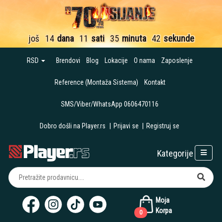
još
14
dana
11
sati
35
minuta
41
sekund
RSD
Brendovi
Blog
Lokacije
O nama
Zaposlenje
Reference (Montaža Sistema)
Kontakt
SMS/Viber/WhatsApp 0606470116
Dobro došli na Player.rs
|
Prijavi se
|
Registruj se
Kategorije
Moja
Korpa
0