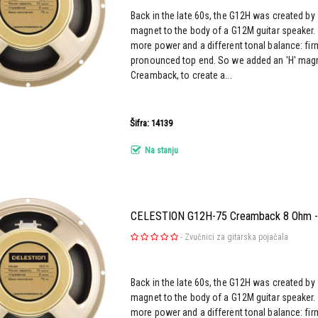
Back in the late 60s, the G12H was created by f
magnet to the body of a G12M guitar speaker. 
more power and a different tonal balance: fi
pronounced top end. So we added an 'H' mag
Creamback, to create a...
Šifra: 14139
Na stanju
CELESTION G12H-75 Creamback 8 Ohm - G
-
Zvučnici za gitarska pojačala
Back in the late 60s, the G12H was created by f
magnet to the body of a G12M guitar speaker. 
more power and a different tonal balance: fi