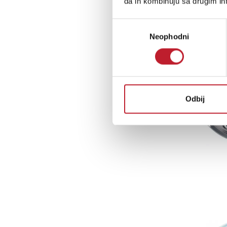
da ih kombinuju sa drugim inf
Избор
Neophodni
сагласности
Odbij