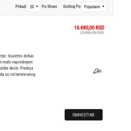
Prikaži
Po Strani
Sortiraj Po
20
Popularni
16.680,00
RSD
23.880,00
RSD
erije. Izuzetno dobar,
en malo naprednijem
zičke škole. Prednja
leđa su od laminiranog
OBAVESTI ME