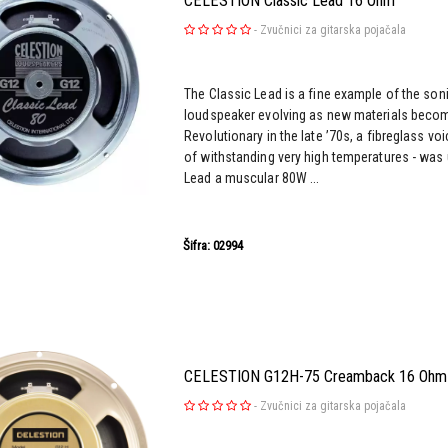
CELESTION Classic Lead 16 Ohm
-
Zvučnici za gitarska pojačala
The Classic Lead is a fine example of the soni
loudspeaker evolving as new materials becom
Revolutionary in the late ’70s, a fibreglass vo
of withstanding very high temperatures - was 
Lead a muscular 80W ...
Šifra: 02994
CELESTION G12H-75 Creamback 16 Ohm - 
-
Zvučnici za gitarska pojačala