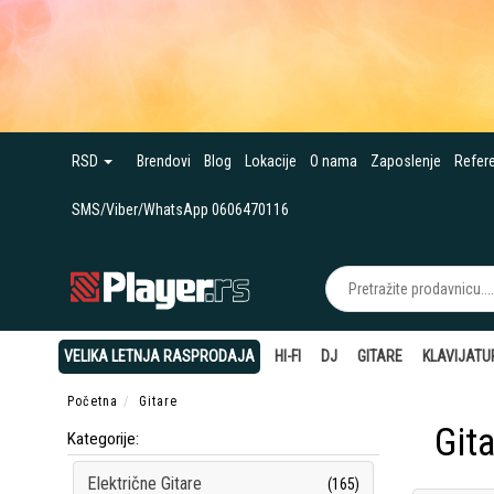
RSD
Brendovi
Blog
Lokacije
O nama
Zaposlenje
Refer
SMS/Viber/WhatsApp 0606470116
VELIKA LETNJA RASPRODAJA
HI-FI
DJ
GITARE
KLAVIJATU
Početna
Gitare
Gita
Kategorije:
Električne Gitare
(165)