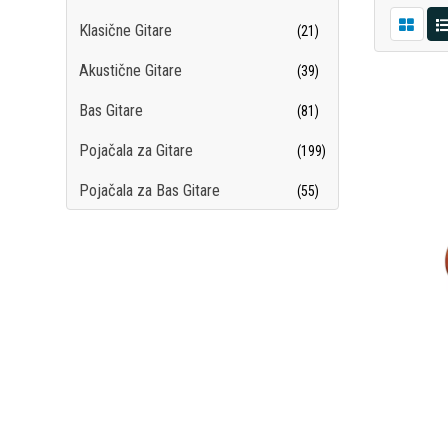
Klasične Gitare
(21)
Akustične Gitare
(39)
Bas Gitare
(81)
Pojačala za Gitare
(199)
Pojačala za Bas Gitare
(55)
Efekti za Gitaru i Bas
(287)
Žice
(250)
Gitarski Pribor
(254)
Ukulele
(29)
Mandoline
(2)
Gitarski Paketi
(3)