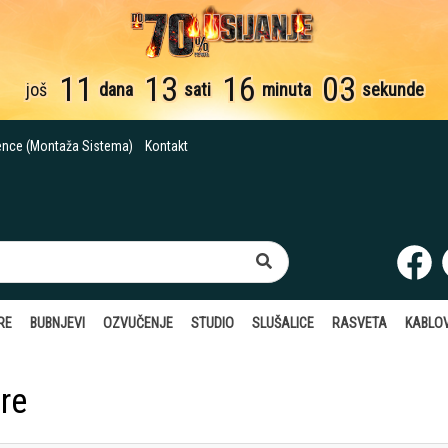
11
13
16
02
još
dana
sati
minuta
sekunde
ence (Montaža Sistema)
Kontakt
RE
BUBNJEVI
OZVUČENJE
STUDIO
SLUŠALICE
RASVETA
KABLOV
re