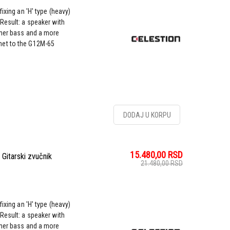
ixing an 'H' type (heavy)
Result: a speaker with
rmer bass and a more
net to the G12M-65
DODAJ U KORPU
15.480,00
RSD
itarski zvučnik
21.480,00
RSD
ixing an 'H' type (heavy)
Result: a speaker with
rmer bass and a more