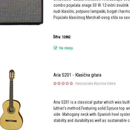
combo pojačala snage 50 W. 12-inčni zvučnik 
nudi klasični, potpuno lampaški, bogat i harm
Pojačalo klasičnog Marshall-ovog stila sa sav
Šifra: 12862
Na stanju
Aria S201 - Klasična gitara
-
Neozvučene Klasične Gitare
Aria S201 is a classical guitar which was built
luthier’s method.Featuring solid Spruce top 
side. Mahogany neck with Spanish heel system
stability and durabilityas well as sustainable c