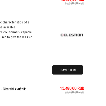
16.680,00
RSD
c characteristics of a
e available.
ice coil former - capable
used to give the Classic
OBAVESTI ME
15.480,00
RSD
Gitarski zvučnik
21.480,00
RSD