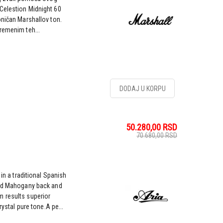
Celestion Midnight 60
oničan Marshallov ton.
remenim teh...
DODAJ U KORPU
50.280,00
RSD
70.680,00
RSD
 in a traditional Spanish
and Mahogany back and
 results superior
rystal pure tone.A pe...