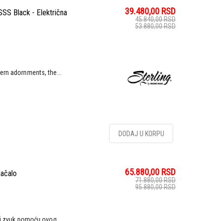
39.480,00
RSD
SS Black - Električna
45.840,00
RSD
53.880,00
RSD
ern adornments, the...
DODAJ U KORPU
65.880,00
RSD
jačalo
71.880,00
RSD
95.880,00
RSD
voj zvuk pomoću ovog