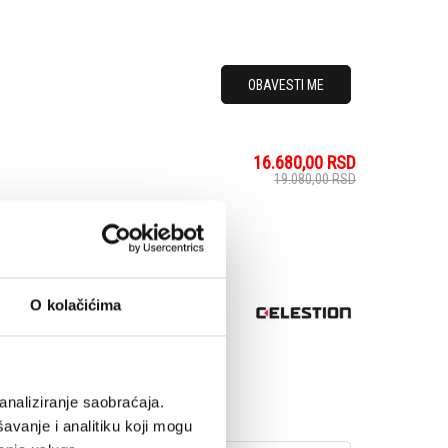
OBAVESTI ME
16.680,00
RSD
19.080,00
RSD
lestion delivering all
 Creamback. The
net: making this speaker
O kolačićima
ic magnet
analiziranje saobraćaja.
avanje i analitiku koji mogu