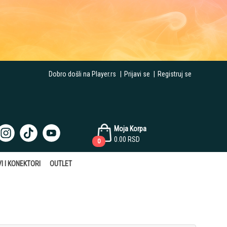
Dobro došli na Player.rs
|
Prijavi se
|
Registruj se
Moja Korpa
0.00
RSD
0
I I KONEKTORI
OUTLET