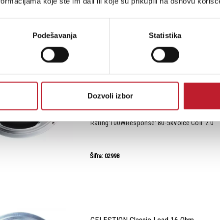
ormacijama koje ste im dali ili koje su prikupili na osnovu korišć
Na stanju
Podešavanja
Statistika
CELESTION G12 T 100
-
Zvučnici za gitarska pojačala
Celestion G12T-100 12'' DriverWith a massive 
Dozvoli izbor
speaker sits perfectly in high-power or hybrid 
modern sound with a big bass presence.Pow
Rating:100WResponse: 80-5kVoice Coil: 2.0"
Šifra: 02998