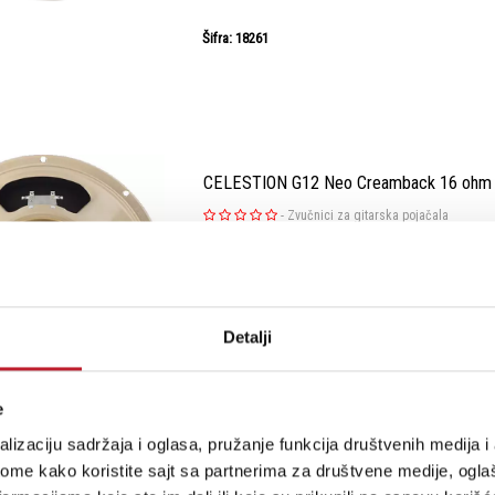
Šifra: 18261
CELESTION G12 Neo Creamback 16 ohm
-
Zvučnici za gitarska pojačala
The Neo Creamback is every ounce a Classic Ce
the magical tone you’d get from a traditional
difference is it’s built with a neodymium mag
Detalji
around half the weight of a traditional ceram
speaker.Celestion’s en...
e
lizaciju sadržaja i oglasa, pružanje funkcija društvenih medija i 
Šifra: 11769
ome kako koristite sajt sa partnerima za društvene medije, oglaš