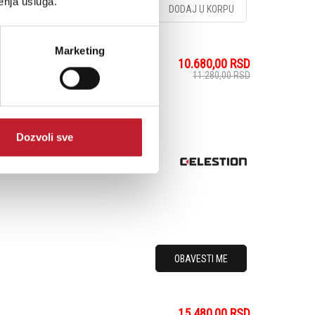
enja usluga.
DODAJ U KORPU
Marketing
10.680,00
RSD
11.280,00
RSD
100W power rating, this
Dozvoli sve
amplifiers. It voices a
er
OBAVESTI ME
15.480,00
RSD