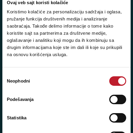
Ovaj veb sajt koristi kolačiće
Telefoni:
Koristimo kolačiće za personalizaciju sadržaja i oglasa,
+381 11 3347 442
pružanje funkcija društvenih medija i analiziranje
saobraćaja. Takođe delimo informacije o tome kako
+381 11 3347 615
koristite sajt sa partnerima za društvene medije,
oglašavanje i analitiku koji mogu da ih kombinuju sa
+381 11 3347 883
drugim informacijama koje ste im dali ili koje su prikupili
+381 11 2688 067
na osnovu korišćenja usluga.
+381 11 2688 068
Избор
+381 11 2688 069
Neophodni
сагласности
Radno vreme:
Ponedeljak - Petak: 9:00 - 20:00
Podešavanja
Subota: 10:00 - 17:00
Nedelja: Ne radimo
Statistika