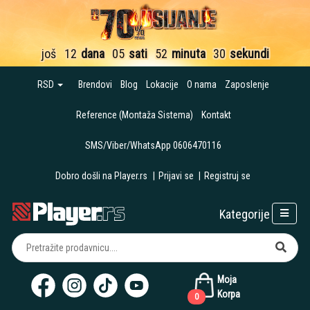
još
12
dana
05
sati
52
minuta
29
sekundi
RSD
Brendovi
Blog
Lokacije
O nama
Zaposlenje
Reference (Montaža Sistema)
Kontakt
SMS/Viber/WhatsApp 0606470116
Dobro došli na Player.rs
|
Prijavi se
|
Registruj se
Kategorije
Moja
Korpa
0