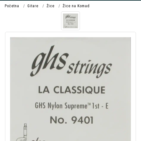
Početna
Gitare
Žice
Žice na Komad