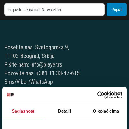
Prijavi
Posetite nas: Svetogorska 9,
11103 Beograd, Srbija
Pišite nam: info@player.rs
Pozovite nas: +381 11 33-47-615
Sms/Viber/WhatsApp
060/6470116
NAŠE PRODAVNICE
Saglasnost
Detalji
O kolačićima
Beograd - Svetogorska 9