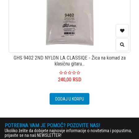
GHS 9402 2ND NYLON LA CLASSIQE - Žica na komad za
klasičnu gitaru...
240,00
RSD
DODAJ U KORPU
POTREBNA VAM JE POMOĆ? POZOVITE NAS!
Ukoliko želite da dobijete najnovije informacije o novitetima i popustima,
prijavite se na naš NEWSLETTER!