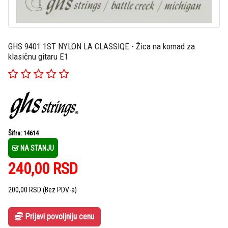
GHS 9401 1ST NYLON LA CLASSIQE - Žica na komad za
klasičnu gitaru E1
Šifra: 14614
NA STANJU
240,00
RSD
200,00
RSD
(Bez PDV-a)
Prijavi povoljniju cenu