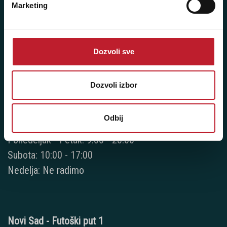
Marketing
Novi Beograd - Milutina Milankovića 120D
Telefoni:
Dozvoli sve
+381 11 777 7776
+381 11 7777 270
Dozvoli izbor
+381 11 7777 060
Odbij
Radno vreme:
Ponedeljak - Petak: 9:00 - 20:00
Subota: 10:00 - 17:00
Nedelja: Ne radimo
Novi Sad - Futoški put 1