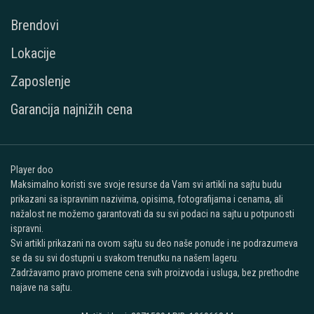
Brendovi
Lokacije
Zaposlenje
Garancija najnižih cena
Player doo
Maksimalno koristi sve svoje resurse da Vam svi artikli na sajtu budu
prikazani sa ispravnim nazivima, opisima, fotografijama i cenama, ali
nažalost ne možemo garantovati da su svi podaci na sajtu u potpunosti
ispravni.
Svi artikli prikazani na ovom sajtu su deo naše ponude i ne podrazumeva
se da su svi dostupni u svakom trenutku na našem lageru.
Zadržavamo pravo promene cena svih proizvoda i usluga, bez prethodne
najave na sajtu.