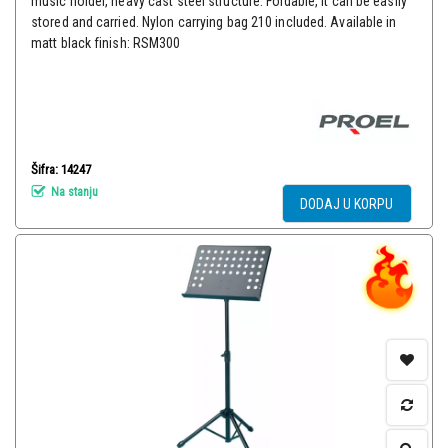
music holder, heavy cast steel structure. Foldable, it can be easily
stored and carried. Nylon carrying bag 210 included. Available in
matt black finish: RSM300
Šifra: 14247
Na stanju
DODAJ U KORPU