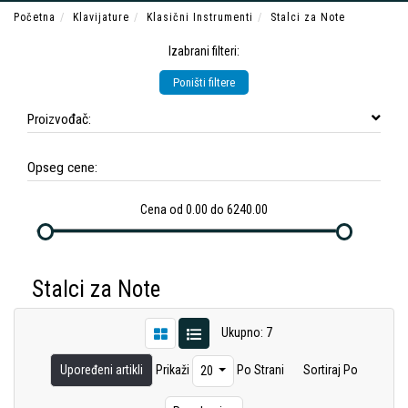
Početna
Klavijature
Klasični Instrumenti
Stalci za Note
Izabrani filteri:
Poništi filtere
Proizvođač:
Opseg cene:
Cena od 0.00 do 6240.00
Stalci za Note
Ukupno: 7
Upoređeni artikli
Prikaži
Po Strani
Sortiraj Po
20