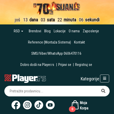
još
13
dana
03
sata
22
minuta
05
sekundi
RSD
Brendovi
Blog
Lokacije
O nama
Zaposlenje
Reference (Montaža Sistema)
Kontakt
SMS/Viber/WhatsApp 0606470116
Dobro došli na Player.rs
|
Prijavi se
|
Registruj se
Kategorije
Moja
Korpa
0