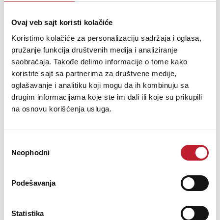
The stand is available in three natural finishes.
Ovaj veb sajt koristi kolačiće
Koristimo kolačiće za personalizaciju sadržaja i oglasa,
pružanje funkcija društvenih medija i analiziranje
saobraćaja. Takođe delimo informacije o tome kako
Šifra: 21279
koristite sajt sa partnerima za društvene medije,
OBAVESTI ME
oglašavanje i analitiku koji mogu da ih kombinuju sa
drugim informacijama koje ste im dali ili koje su prikupili
na osnovu korišćenja usluga.
Избор
Neophodni
сагласности
Podešavanja
Statistika