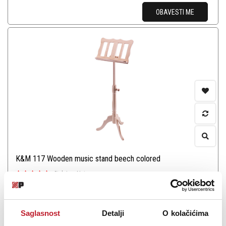
OBAVESTI ME
K&M 117 Wooden music stand beech colored
-
Stalci za Note
Saglasnost
Detalji
O kolačićima
Music stand with a curved baroque design. Made from solid beech.