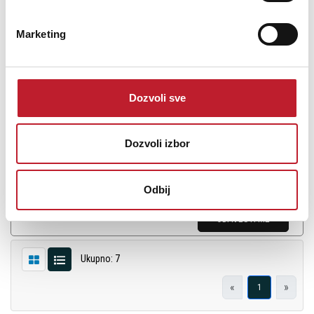
K&M 117 Wooden music stand cherrywood colored
-
Stalci za Note
Marketing
Music stand with a curved baroque design. Made from solid beech.
Dozvoli sve
The stand is available in three natural finishes.
Dozvoli izbor
Odbij
Šifra: 21278
OBAVESTI ME
Ukupno: 7
«
»
1