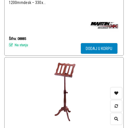
1200mmdesk – 330x...
Šifra: 08885
Na stanju
DODAJ U KORPU