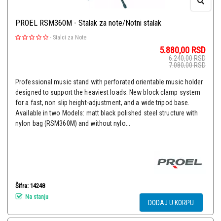
PROEL RSM360M - Stalak za note/Notni stalak
-
Stalci za Note
5.880,00
RSD
6.240,00
RSD
7.080,00
RSD
Professional music stand with perforated orientable music holder
designed to support the heaviest loads. New block clamp system
for a fast, non slip height-adjustment, and a wide tripod base.
Available in two Models: matt black polished steel structure with
nylon bag (RSM360M) and without nylo...
Šifra: 14248
Na stanju
DODAJ U KORPU