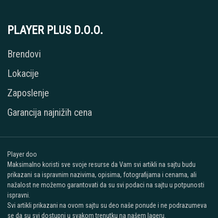
PLAYER PLUS D.O.O.
Brendovi
Lokacije
Zaposlenje
Garancija najnižih cena
Player doo
Maksimalno koristi sve svoje resurse da Vam svi artikli na sajtu budu
prikazani sa ispravnim nazivima, opisima, fotografijama i cenama, ali
nažalost ne možemo garantovati da su svi podaci na sajtu u potpunosti
ispravni.
Svi artikli prikazani na ovom sajtu su deo naše ponude i ne podrazumeva
se da su svi dostupni u svakom trenutku na našem lageru.