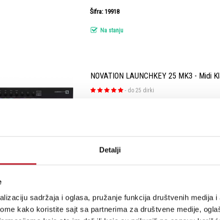
Šifra: 19918
Na stanju
NOVATION LAUNCHKEY 25 MK3 - Midi Kla
-
do 25 dirki
Made To Create Launchkey is our intuitive and 
keyboard controller for making tracks in Ablet
give you everything you need to create and play
Detalji
Šifra: 14492
e
Na stanju
lizaciju sadržaja i oglasa, pružanje funkcija društvenih medija i 
ome kako koristite sajt sa partnerima za društvene medije, oglaš