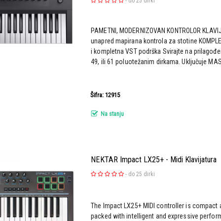
-
do 25 dirki
PAMETNI, MODERNIZOVAN KONTROLOR KLAVIJA
unapred mapirana kontrola za stotine KOMPLE
i kompletna VST podrška Svirajte na prilagođeno
49, ili 61 poluotežanim dirkama. Uključuje MAS
Šifra: 12915
Na stanju
NEKTAR Impact LX25+ - Midi Klavijatura
-
do 25 dirki
The Impact LX25+ MIDI controller is compact 
packed with intelligent and expressive perfo