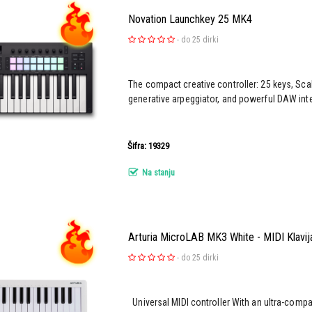
Novation Launchkey 25 MK4
-
do 25 dirki
The compact creative controller: 25 keys, Sc
generative arpeggiator, and powerful DAW int
Šifra: 19329
Na stanju
Arturia MicroLAB MK3 White - MIDI Klavij
-
do 25 dirki
Universal MIDI controller With an ultra-compa