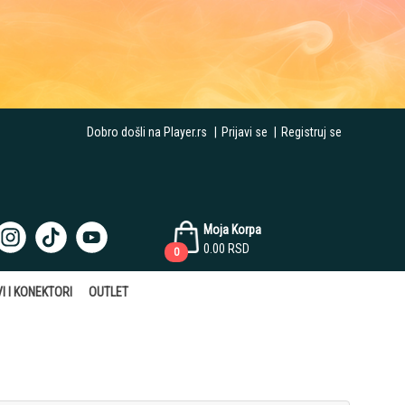
Dobro došli na Player.rs
|
Prijavi se
|
Registruj se
Moja Korpa
0.00
RSD
0
I I KONEKTORI
OUTLET