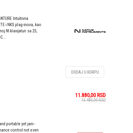
TURE Intuitivna
TE i NKS plag-inova, kao
j NI klavijaturi sa 25,
C...
DODAJ U KORPU
11.880,00
RSD
15.480,00
RSD
and portable yet jam-
rmance control not even