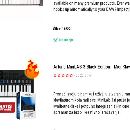
available on many premium products. Ever wan
hooks up automatically to your DAW? Impact 
Šifra: 11622
Na stanju
Arturia MiniLAB 3 Black Edition - Midi Klav
-
do 25 dirki
Pronađi svoju dinamiku i uživaj u stvaranju mu
klavijaturom koja radi sve. MiniLab 3 ti pruža 
kvalitetne dirke i potpuno integrisan all-in-one
spreman za brzo i kreativno izražavanje.