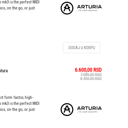
b mk3 is the perfect MIDI
os, on the go, or just
DODAJ U KORPU
6.600,00
RSD
atura
7.080,00
RSD
8.400,00
RSD
ct form factor, high-
b mk3 is the perfect MIDI
os, on the go, or just