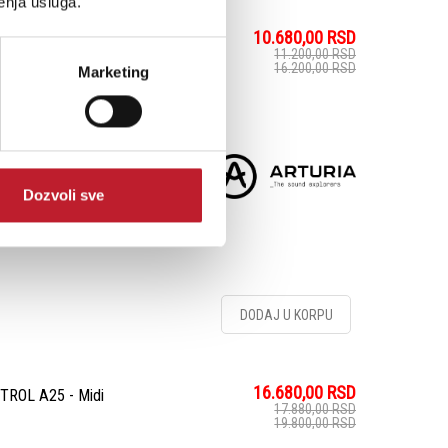
enja usluga.
10.680,00
RSD
11.200,00
RSD
16.200,00
RSD
Marketing
zike sa MiniLab 3 MIDI
jednostavne kontrole,
 softverski paket koji je
Dozvoli sve
DODAJ U KORPU
16.680,00
RSD
ROL A25 - Midi
17.880,00
RSD
19.800,00
RSD