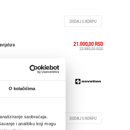
DODAJ U KORPU
21.000,00
RSD
vijatura
23.880,00
RSD
fully integrated MIDI
on Live, designed to
 y...
O kolačićima
analiziranje saobraćaja.
DODAJ U KORPU
avanje i analitiku koji mogu