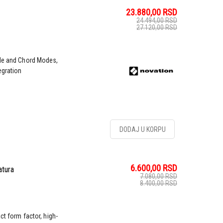
23.880,00
RSD
24.494,00
RSD
27.120,00
RSD
ale and Chord Modes,
egration
DODAJ U KORPU
6.600,00
RSD
atura
7.080,00
RSD
8.400,00
RSD
ct form factor, high-