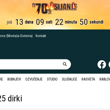
13
09
22
49
još
dana
sati
minuta
sekundi
ence (Montaža Sistema)
Kontakt
RE
BUBNJEVI
OZVUČENJE
STUDIO
SLUŠALICE
RASVETA
KABLOV
5 dirki