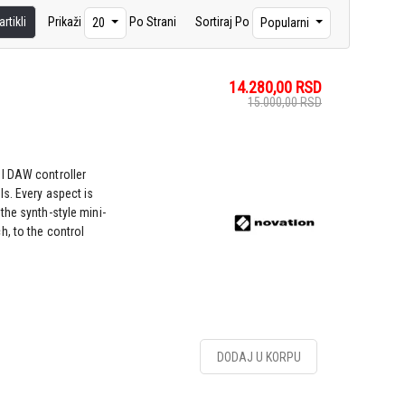
rtikli
Prikaži
Po Strani
Sortiraj Po
20
Popularni
14.280,00
RSD
15.000,00
RSD
l DAW controller
ls. Every aspect is
the synth-style mini-
, to the control
DODAJ U KORPU