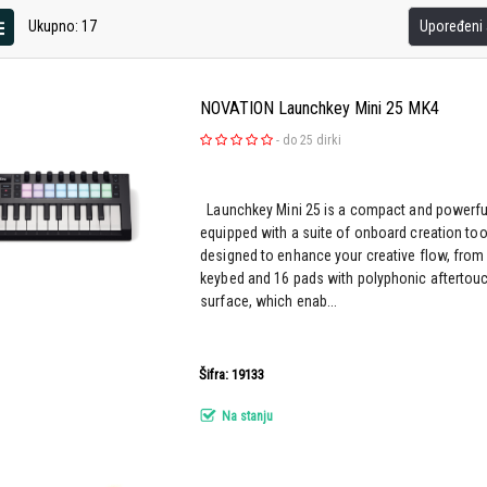
Ukupno: 17
Upoređeni a
NOVATION Launchkey Mini 25 MK4
-
do 25 dirki
Launchkey Mini 25 is a compact and powerfu
equipped with a suite of onboard creation too
designed to enhance your creative flow, from 
keybed and 16 pads with polyphonic aftertouch
surface, which enab...
Šifra: 19133
Na stanju