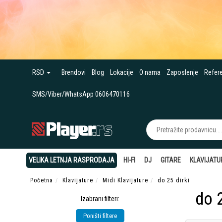
RSD
Brendovi
Blog
Lokacije
O nama
Zaposlenje
Refer
SMS/Viber/WhatsApp 0606470116
VELIKA LETNJA RASPRODAJA
HI-FI
DJ
GITARE
KLAVIJATU
Početna
Klavijature
Midi Klavijature
do 25 dirki
do 2
Izabrani filteri:
Poništi filtere