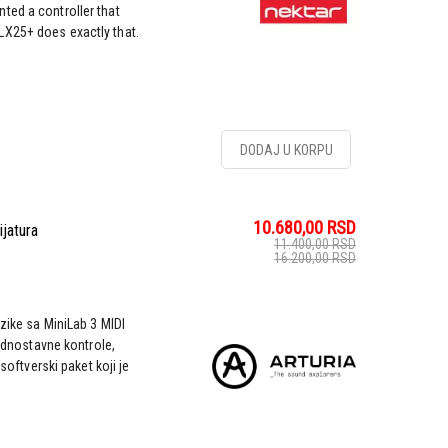
ted a controller that
LX25+ does exactly that.
DODAJ U KORPU
10.680,00
RSD
ijatura
11.400,00
RSD
16.200,00
RSD
zike sa MiniLab 3 MIDI
jednostavne kontrole,
 softverski paket koji je