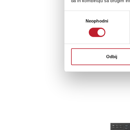
da ih kombinuju sa drugim inf
Избор
Neophodni
сагласности
Odbij