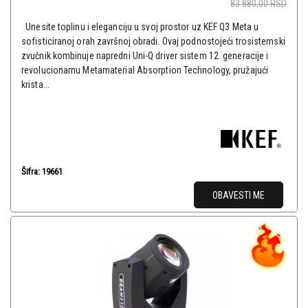
83.880,00
RSD
Unesite toplinu i eleganciju u svoj prostor uz KEF Q3 Meta u
sofisticiranoj orah završnoj obradi. Ovaj podnostojeći trosistemski
zvučnik kombinuje napredni Uni-Q driver sistem 12. generacije i
revolucionarnu Metamaterial Absorption Technology, pružajući
krista...
Šifra: 19661
OBAVESTI ME