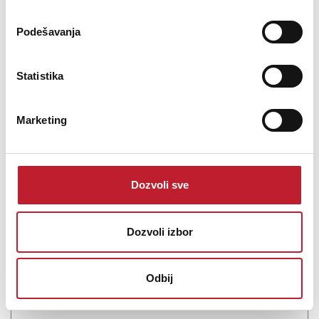
DODAJ U KORPU
Podešavanja
Statistika
Marketing
Dozvoli sve
JBL STUDIO 680 Podnostojeći Zvučnik
Dozvoli izbor
-
Podnostojeći Zvučnici
59.880,00
RSD
71.880,00
RSD
95.880,00
RSD
Odbij
Dual 6.5-inch 2.5-way Floorstanding Loudspeaker