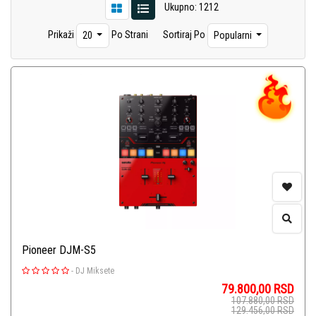
Ukupno: 1212
Prikaži
Po Strani
Sortiraj Po
20
Popularni
Pioneer DJM-S5
-
DJ Miksete
79.800,00
RSD
107.880,00
RSD
129.456,00
RSD