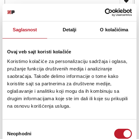
Eversolo DMP-A6 Master Edition Gen2 Black
Saglasnost
Detalji
O kolačićima
-
Network Plejeri
149.880,00
RSD
155.880,00
RSD
Ovaj veb sajt koristi kolačiće
191.880,00
RSD
Koristimo kolačiće za personalizaciju sadržaja i oglasa,
The Eversolo DMP-A6 Gen 2 is a HiFi network player that
pružanje funkcija društvenih medija i analiziranje
seamlessly combines outstanding sound quality with cutting-edge
saobraćaja. Takođe delimo informacije o tome kako
technology. More than just an audio device, it's a new way of
koristite sajt sa partnerima za društvene medije,
connecting to the world of music. From hardware design to audio
oglašavanje i analitiku koji mogu da ih kombinuju sa
processing, every detail of the DMP-A6 G...
drugim informacijama koje ste im dali ili koje su prikupili
na osnovu korišćenja usluga.
Избор
Šifra: 19903
Neophodni
сагласности
Na stanju