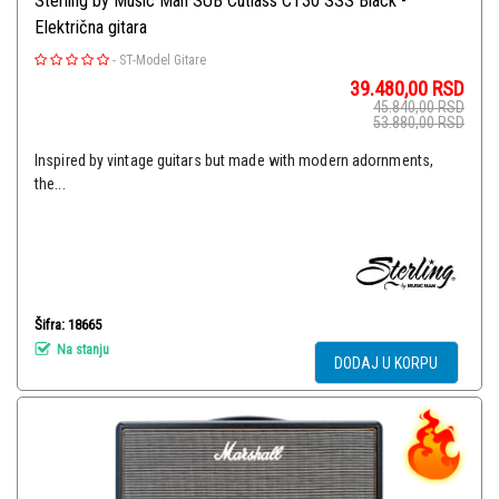
Sterling by Music Man SUB Cutlass CT30 SSS Black -
Električna gitara
-
ST-Model Gitare
39.480,00
RSD
45.840,00
RSD
53.880,00
RSD
Inspired by vintage guitars but made with modern adornments,
the...
Šifra: 18665
Na stanju
DODAJ U KORPU