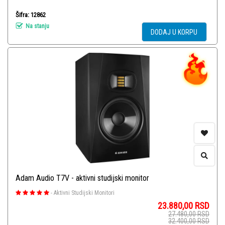
Šifra: 12862
Na stanju
DODAJ U KORPU
Adam Audio T7V - aktivni studijski monitor
-
Aktivni Studijski Monitori
23.880,00
RSD
27.480,00
RSD
32.400,00
RSD