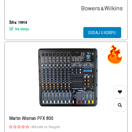
Šifra: 19914
Na stanju
DODAJ U KORPU
Martin Wisman PFX 800
-
Miksete sa Snagom