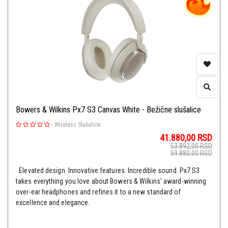
Bowers & Wilkins Px7 S3 Canvas White - Bežične slušalice
-
Wireless Slušalice
41.880,00
RSD
53.892,00
RSD
59.880,00
RSD
Elevated design. Innovative features. Incredible sound. Px7 S3
takes everything you love about Bowers & Wilkins’ award-winning
over-ear headphones and refines it to a new standard of
excellence and elegance.