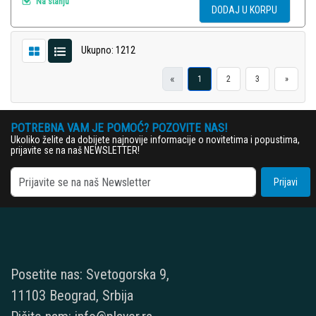
Na stanju
DODAJ U KORPU
Ukupno: 1212
«
1
2
3
»
POTREBNA VAM JE POMOĆ? POZOVITE NAS!
Ukoliko želite da dobijete najnovije informacije o novitetima i popustima,
prijavite se na naš NEWSLETTER!
Prijavi
Posetite nas: Svetogorska 9,
11103 Beograd, Srbija