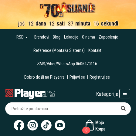
još
12
dana
12
sati
37
minuta
15
sekundi
RSD
Brendovi
Blog
Lokacije
O nama
Zaposlenje
Reference (Montaža Sistema)
Kontakt
SMS/Viber/WhatsApp 0606470116
Dobro došli na Player.rs
|
Prijavi se
|
Registruj se
Kategorije
Moja
Korpa
0