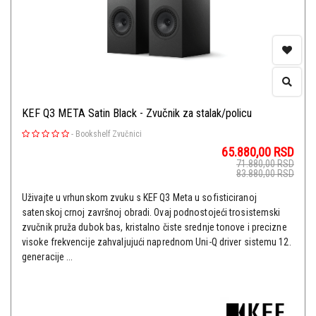
KEF Q3 META Satin Black - Zvučnik za stalak/policu
-
Bookshelf Zvučnici
65.880,00
RSD
71.880,00
RSD
83.880,00
RSD
Uživajte u vrhunskom zvuku s KEF Q3 Meta u sofisticiranoj
satenskoj crnoj završnoj obradi. Ovaj podnostojeći trosistemski
zvučnik pruža dubok bas, kristalno čiste srednje tonove i precizne
visoke frekvencije zahvaljujući naprednom Uni-Q driver sistemu 12.
generacije ...