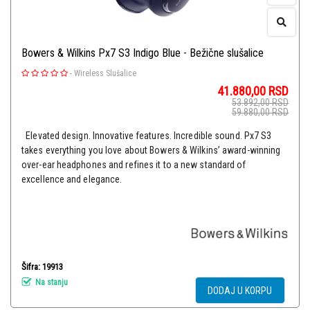
Bowers & Wilkins Px7 S3 Indigo Blue - Bežične slušalice
-
Wireless Slušalice
41.880,00
RSD
53.892,00
RSD
59.880,00
RSD
Elevated design. Innovative features. Incredible sound. Px7 S3
takes everything you love about Bowers & Wilkins’ award-winning
over-ear headphones and refines it to a new standard of
excellence and elegance.
Šifra: 19913
Na stanju
DODAJ U KORPU