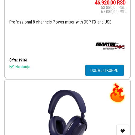
46.920,00
RSD
53.880,00
RSD
67.080,00
RSD
Professional 8 channels Power mixer with DSP FX and USB
Šifra: 19161
Na stanju
DODAJ U KORPU