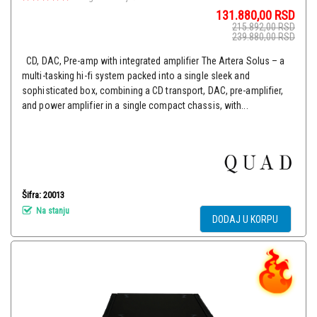
131.880,00
RSD
215.892,00
RSD
239.880,00
RSD
CD, DAC, Pre-amp with integrated amplifier The Artera Solus – a
multi-tasking hi-fi system packed into a single sleek and
sophisticated box, combining a CD transport, DAC, pre-amplifier,
and power amplifier in a single compact chassis, with...
Šifra: 20013
Na stanju
DODAJ U KORPU