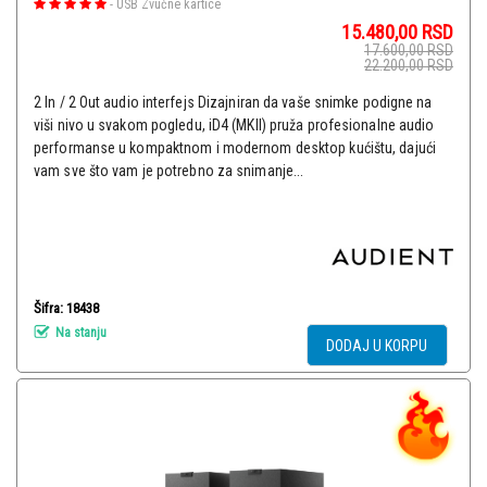
-
USB Zvučne kartice
15.480,00
RSD
17.600,00
RSD
22.200,00
RSD
2 In / 2 Out audio interfejs Dizajniran da vaše snimke podigne na
viši nivo u svakom pogledu, iD4 (MKII) pruža profesionalne audio
performanse u kompaktnom i modernom desktop kućištu, dajući
vam sve što vam je potrebno za snimanje...
Šifra: 18438
Na stanju
DODAJ U KORPU