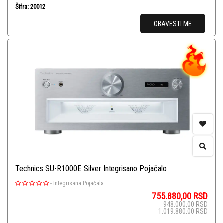
Šifra: 20012
OBAVESTI ME
Technics SU-R1000E Silver Integrisano Pojačalo
-
Integrisana Pojačala
755.880,00
RSD
948.000,00
RSD
1.019.880,00
RSD