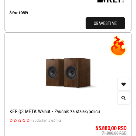
Šifra: 19659
OBAVESTI ME
KEF Q3 META Walnut - Zvučnik za stalak/policu
-
Bookshelf Zvučnici
65.880,00
RSD
71.880,00
RSD