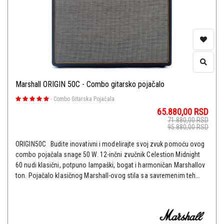
Marshall ORIGIN 50C - Combo gitarsko pojačalo
-
Combo Gitarska Pojačala
65.880,00
RSD
71.880,00
RSD
95.880,00
RSD
ORIGIN50C Budite inovativni i modelirajte svoj zvuk pomoću ovog
combo pojačala snage 50 W. 12-inčni zvučnik Celestion Midnight
60 nudi klasični, potpuno lampaški, bogat i harmoničan Marshallov
ton. Pojačalo klasičnog Marshall-ovog stila sa savremenim teh...