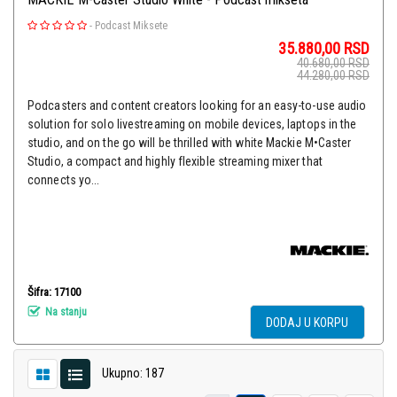
-
Podcast Miksete
35.880,00
RSD
40.680,00
RSD
44.280,00
RSD
Podcasters and content creators looking for an easy-to-use audio
solution for solo livestreaming on mobile devices, laptops in the
studio, and on the go will be thrilled with white Mackie M•Caster
Studio, a compact and highly flexible streaming mixer that
connects yo...
Šifra: 17100
Na stanju
DODAJ U KORPU
Ukupno: 187