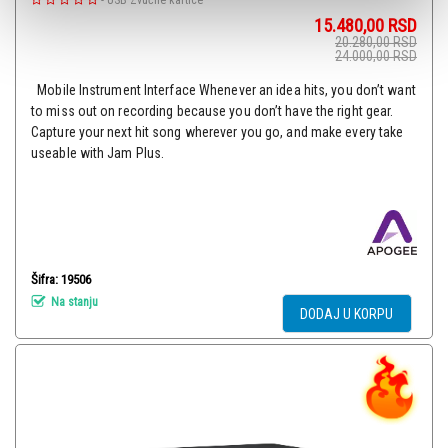
-
USB Zvučne kartice
15.480,00
RSD
20.280,00
RSD
24.000,00
RSD
Mobile Instrument Interface Whenever an idea hits, you don’t want
to miss out on recording because you don’t have the right gear.
Capture your next hit song wherever you go, and make every take
useable with Jam Plus.
Šifra: 19506
Na stanju
DODAJ U KORPU