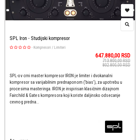
SPL Iron - Studijski kompresor
-
Kompresori / Limiteri
647.880,00
RSD
713.800,00
RSD
802.800,00
RSD
SPL-ov crni master kompresor IRON je limiter i dvokanalni
kompresor sa varijabilnim prednaponom ('bias'), za upotrebu u
procesima masteringa. IRON je inspirisan klasičnim dizajnom
Fairchild & Gates kompresora koji koriste daljinsko odsecanje
cevnog predna...