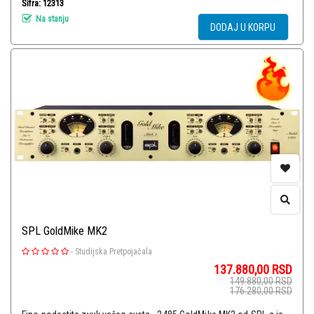
Šifra: 12313
Na stanju
DODAJ U KORPU
SPL GoldMike MK2
-
Studijska Pretpojačala
137.880,00
RSD
149.880,00
RSD
176.280,00
RSD