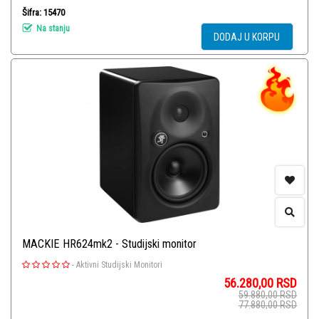
Šifra: 15470
Na stanju
DODAJ U KORPU
MACKIE HR624mk2 - Studijski monitor
-
Aktivni Studijski Monitori
56.280,00
RSD
59.880,00
RSD
77.880,00
RSD