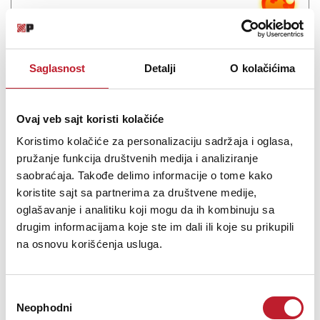
Saglasnost
Detalji
O kolačićima
Ovaj veb sajt koristi kolačiće
Koristimo kolačiće za personalizaciju sadržaja i oglasa,
Mackie HM-400 - Pojačalo za slušalice
pružanje funkcija društvenih medija i analiziranje
-
Pojačala za slušalice
saobraćaja. Takođe delimo informacije o tome kako
19.080,00
RSD
koristite sajt sa partnerima za društvene medije,
21.480,00
RSD
oglašavanje i analitiku koji mogu da ih kombinuju sa
23.880,00
RSD
drugim informacijama koje ste im dali ili koje su prikupili
Čertvorokanalno pojačalo za slušalice HM-400 prilagođeno za
na osnovu korišćenja usluga.
instalaciju u rack, napravljeno je da zadovolji muzičare, izvođače i
monitoring tehničare u različitim okolnostima: kod kuće, u
mobilnim studijima ili pri komercijalnim svrhama/projektima. Glavni
Избор
stere...
Neophodni
сагласности