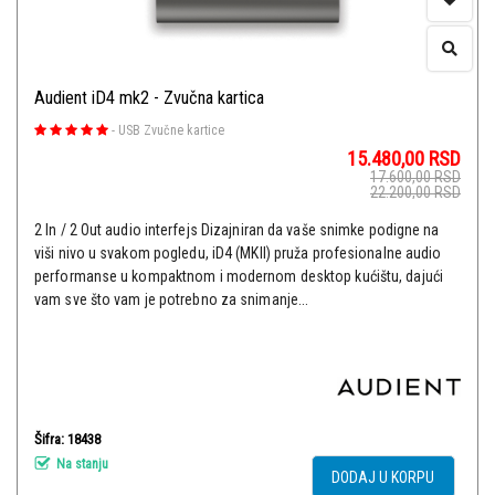
Audient iD4 mk2 - Zvučna kartica
-
USB Zvučne kartice
15.480,00
RSD
17.600,00
RSD
22.200,00
RSD
2 In / 2 Out audio interfejs Dizajniran da vaše snimke podigne na
viši nivo u svakom pogledu, iD4 (MKII) pruža profesionalne audio
performanse u kompaktnom i modernom desktop kućištu, dajući
vam sve što vam je potrebno za snimanje...
Šifra: 18438
Na stanju
DODAJ U KORPU