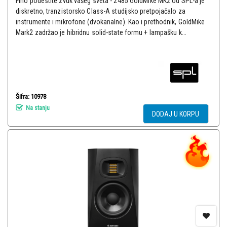
Fino podestite zvuk vašeg sveta - 2485 GoldMike MK2 od SPL-a je
diskretno, tranzistorsko Class-A studijsko pretpojačalo za
instrumente i mikrofone (dvokanalne). Kao i prethodnik, GoldMike
Mark2 zadržao je hibridnu solid-state formu + lampašku k...
Šifra: 10978
Na stanju
DODAJ U KORPU