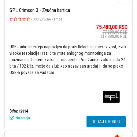
SPL Crimson 3 - Zvučna kartica
-
USB Zvučne kartice
75.480,00
RSD
77.880,00
RSD
119.880,00
RSD
USB audio interfejs napravljen da pruži fleksibilnu povezivost, zvuk
visoke rezolucije i različite vrste anlognog monitoringa za
muzičare, inženjere zvuka i producente. Podržane rezolucije do 24-
bita / 192 kHz, može da služi kao nezavisan uređaj ili da se preko
USB-a poveže sa va&scar...
Šifra: 12314
Na stanju
DODAJ U KORPU