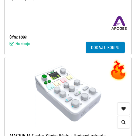
Šifra: 16861
Na stanju
DODAJ U KORPU
MACKIE M-Caster Studio White - Podcast mikseta