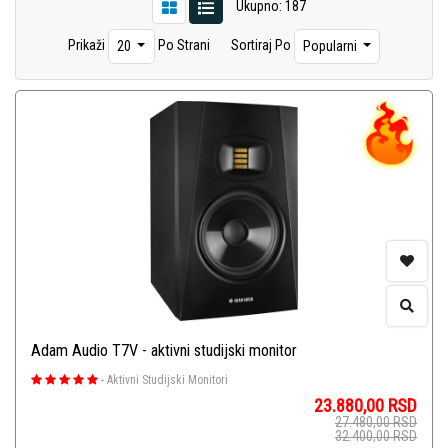
Ukupno: 187
Prikaži
Po Strani
Sortiraj Po
20
Popularni
Adam Audio T7V - aktivni studijski monitor
-
Aktivni Studijski Monitori
23.880,00
RSD
27.480,00
RSD
32.400,00
RSD