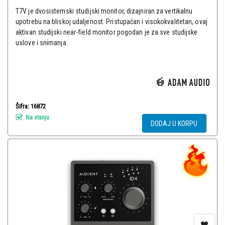
T7V je dvosistemski studijski monitor, dizajniran za vertikalnu
upotrebu na bliskoj udaljenost. Pristupačan i visokokvalitetan, ovaj
aktivan studijski near-field monitor pogodan je za sve studijske
uslove i snimanja.
Šifra: 16872
Na stanju
DODAJ U KORPU