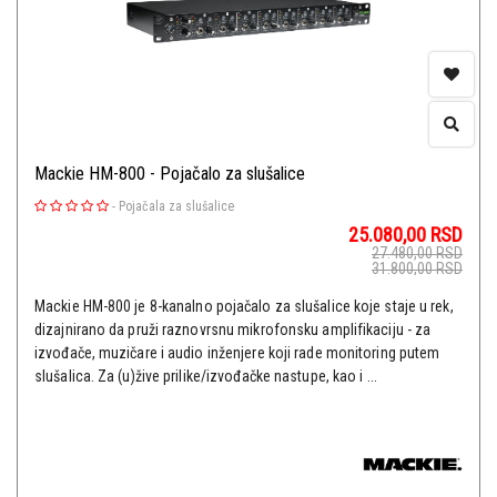
Mackie HM-800 - Pojačalo za slušalice
-
Pojačala za slušalice
25.080,00
RSD
27.480,00
RSD
31.800,00
RSD
Mackie HM-800 je 8-kanalno pojačalo za slušalice koje staje u rek,
dizajnirano da pruži raznovrsnu mikrofonsku amplifikaciju - za
izvođače, muzičare i audio inženjere koji rade monitoring putem
slušalica. Za (u)žive prilike/izvođačke nastupe, kao i ...