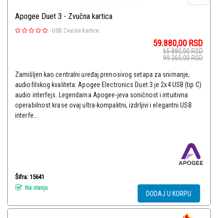
Apogee Duet 3 - Zvučna kartica
-
USB Zvučne kartice
59.880,00
RSD
65.880,00
RSD
99.360,00
RSD
Zamišljen kao centralni uređaj prenosivog setapa za snimanje,
audiofilskog kvaliteta: Apogee Electronics Duet 3 je 2x4 USB (tip C)
audio interfejs. Legendarna Apogee-jeva soničnost i intuitivna
operabilnost krase ovaj ultra-kompaktni, izdrljivi i elegantni USB
interfe...
Šifra: 15641
Na stanju
DODAJ U KORPU