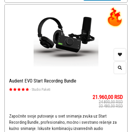
Audient EVO Start Recording Bundle
-
Studio Paketi
21.960,00
RSD
24.800,00
RSD
33.480,00
RSD
Započnite svoje putovanje u svet snimanja zvuka uz Start
Recording Bundle, profesionalno, moćno i svestrano rešenje za
kućno snimanje. Iskusite kombinaciju izvanrednih audio