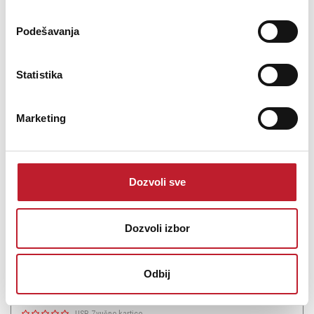
Podešavanja
Šifra: 15469
Statistika
Na stanju
DODAJ U KORPU
Marketing
Dozvoli sve
Dozvoli izbor
Odbij
Apogee JAM PLUS Portabl zvučne kartica