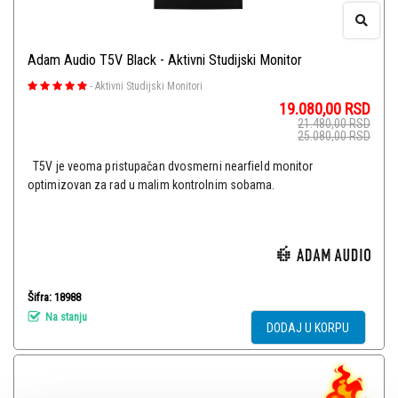
Adam Audio T5V Black - Aktivni Studijski Monitor
-
Aktivni Studijski Monitori
19.080,00
RSD
21.480,00
RSD
25.080,00
RSD
T5V je veoma pristupačan dvosmerni nearfield monitor
optimizovan za rad u malim kontrolnim sobama.
Šifra: 18988
Na stanju
DODAJ U KORPU