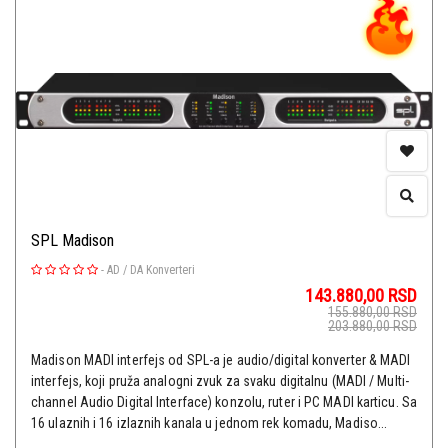
SPL Madison
-
AD / DA Konverteri
143.880,00
RSD
155.880,00
RSD
203.880,00
RSD
Madison MADI interfejs od SPL-a je audio/digital konverter & MADI
interfejs, koji pruža analogni zvuk za svaku digitalnu (MADI / Multi-
channel Audio Digital Interface) konzolu, ruter i PC MADI karticu. Sa
16 ulaznih i 16 izlaznih kanala u jednom rek komadu, Madiso...