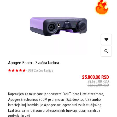
Apogee Boom - Zvučna kartica
-
USB Zvučne kartice
25.800,00
RSD
28.680,00
RSD
52.680,00
RSD
Napravljen za muzičare, podcastere, YouTubere i live-streamere,
Apogee Electronics BOOM je prenosivi 2x2 desktop USB audio
interfejs koji kombinuje Apogee-ov legendarni zvuk studijskog
kvaliteta sa mnoštvom profesionalnih funkcija dizajniranih da
optimizuju vaš ...