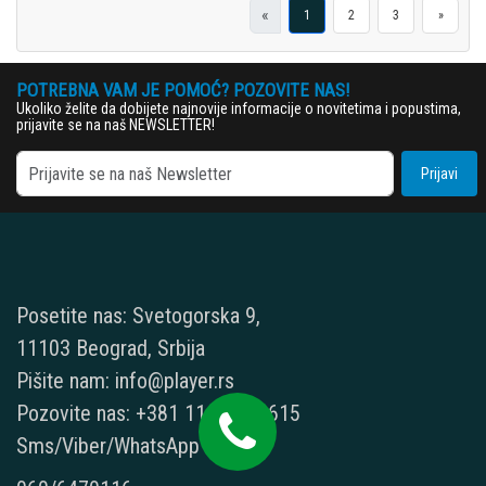
«
1
2
3
»
POTREBNA VAM JE POMOĆ? POZOVITE NAS!
Ukoliko želite da dobijete najnovije informacije o novitetima i popustima,
prijavite se na naš NEWSLETTER!
Prijavi
Posetite nas: Svetogorska 9,
11103 Beograd, Srbija
Pišite nam: info@player.rs
Pozovite nas: +381 11 33-47-615
Sms/Viber/WhatsApp