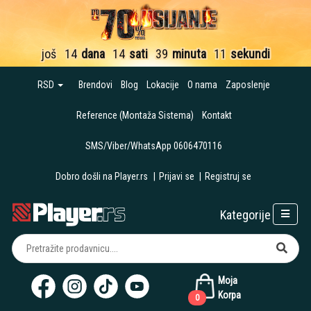
još
14
dana
14
sati
39
minuta
10
sekundi
RSD
Brendovi
Blog
Lokacije
O nama
Zaposlenje
Reference (Montaža Sistema)
Kontakt
SMS/Viber/WhatsApp 0606470116
Dobro došli na Player.rs
|
Prijavi se
|
Registruj se
Kategorije
Moja
Korpa
0