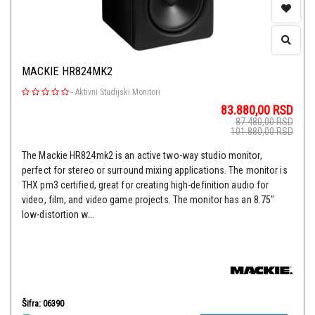
MACKIE HR824MK2
-
Aktivni Studijski Monitori
83.880,00
RSD
87.480,00
RSD
101.880,00
RSD
The Mackie HR824mk2 is an active two-way studio monitor,
perfect for stereo or surround mixing applications. The monitor is
THX pm3 certified, great for creating high-definition audio for
video, film, and video game projects. The monitor has an 8.75"
low-distortion w...
Šifra: 06390