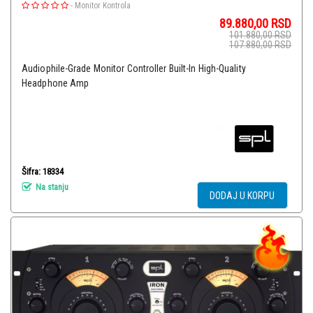
-
Monitor Kontrola
89.880,00
RSD
101.880,00
RSD
107.880,00
RSD
Audiophile-Grade Monitor Controller Built-In High-Quality
Headphone Amp
Šifra: 18334
Na stanju
DODAJ U KORPU