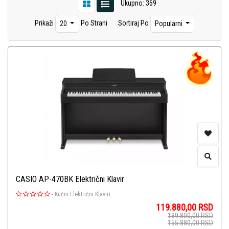
Ukupno: 369
Instrumenti Oprema
(92)
Prikaži
Po Strani
Sortiraj Po
20
Popularni
Ukulele
(14)
Bubnjevi
(1)
CASIO AP-470BK Električni Klavir
-
Kućni Električni Klaviri
119.880,00
RSD
139.800,00
RSD
155.880,00
RSD