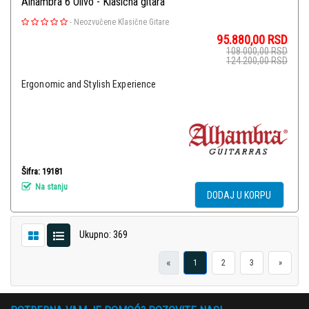
Alhambra 6 Olivo - Klasična gitara
-
Neozvučene Klasične Gitare
95.880,00
RSD
108.000,00
RSD
124.200,00
RSD
Ergonomic and Stylish Experience
Šifra: 19181
Na stanju
DODAJ U KORPU
Ukupno: 369
«
1
2
3
»