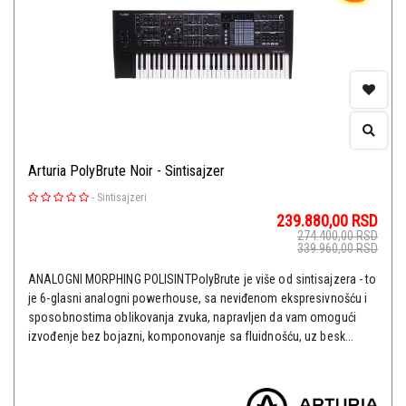
Arturia PolyBrute Noir - Sintisajzer
-
Sintisajzeri
239.880,00
RSD
274.400,00
RSD
339.960,00
RSD
ANALOGNI MORPHING POLISINTPolyBrute je više od sintisajzera - to
je 6-glasni analogni powerhouse, sa neviđenom ekspresivnošću i
sposobnostima oblikovanja zvuka, napravljen da vam omogući
izvođenje bez bojazni, komponovanje sa fluidnošću, uz besk...