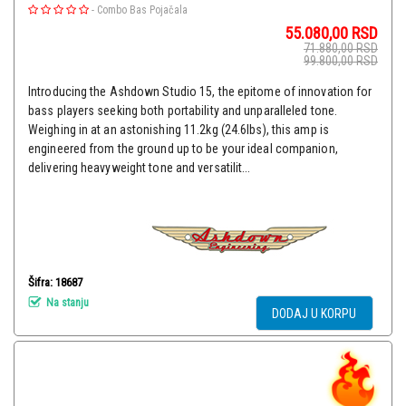
-
Combo Bas Pojačala
55.080,00
RSD
71.880,00
RSD
99.800,00
RSD
Introducing the Ashdown Studio 15, the epitome of innovation for
bass players seeking both portability and unparalleled tone.
Weighing in at an astonishing 11.2kg (24.6lbs), this amp is
engineered from the ground up to be your ideal companion,
delivering heavyweight tone and versatilit...
Šifra: 18687
Na stanju
DODAJ U KORPU