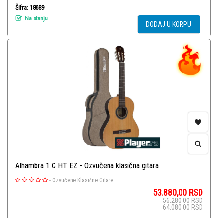
Šifra: 18689
Na stanju
DODAJ U KORPU
Alhambra 1 C HT EZ - Ozvučena klasična gitara
-
Ozvučene Klasične Gitare
53.880,00
RSD
56.280,00
RSD
64.080,00
RSD