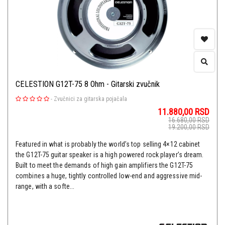
CELESTION G12T-75 8 Ohm - Gitarski zvučnik
-
Zvučnici za gitarska pojačala
11.880,00
RSD
16.680,00
RSD
19.200,00
RSD
Featured in what is probably the world’s top selling 4×12 cabinet
the G12T-75 guitar speaker is a high powered rock player’s dream.
Built to meet the demands of high gain amplifiers the G12T-75
combines a huge, tightly controlled low-end and aggressive mid-
range, with a softe...