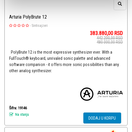
Arturia PolyBrute 12
-
Sintisajzeri
383.880,00
RSD
442.200,00
RSD
480.000,00
RSD
PolyBrute 12 is the most expressive synthesizer ever. With a
FullTouch® keyboard, unrivaled sonic palette and advanced
software companion - it offers more sonic possibilities than any
other analog synthesizer.
Šifra: 19146
Na stanju
DODAJ U KORPU