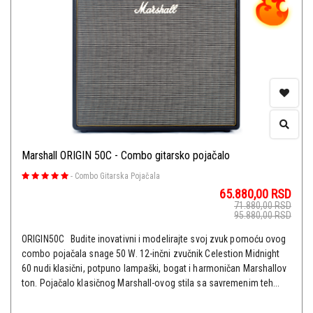
Marshall ORIGIN 50C - Combo gitarsko pojačalo
-
Combo Gitarska Pojačala
65.880,00
RSD
71.880,00
RSD
95.880,00
RSD
ORIGIN50C Budite inovativni i modelirajte svoj zvuk pomoću ovog
combo pojačala snage 50 W. 12-inčni zvučnik Celestion Midnight
60 nudi klasični, potpuno lampaški, bogat i harmoničan Marshallov
ton. Pojačalo klasičnog Marshall-ovog stila sa savremenim teh...