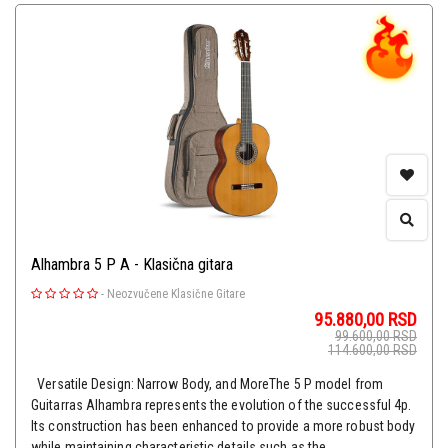
Alhambra 5 P A - Klasična gitara
-
Neozvučene Klasične Gitare
95.880,00
RSD
99.600,00
RSD
114.600,00
RSD
Versatile Design: Narrow Body, and MoreThe 5 P model from
Guitarras Alhambra represents the evolution of the successful 4p.
Its construction has been enhanced to provide a more robust body
while maintaining characteristic details such as the ...