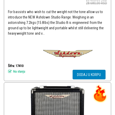
28.680,00
RSD
For bassists who wish to cut the weight not the tone allow us to
introduce the NEW Ashdown Studio Range. Weighing in an
astonishing 7.2kgs (15.8lbs) the Studio 8 is engineered from the
ground up to be lightweight and portable whilst still delivering the
heavyweight tone and v...
Šifra: 17410
Na stanju
DODAJ U KORPU