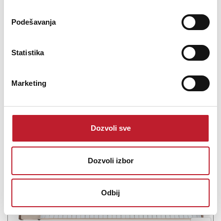
je 6-glasni analogni powerhouse, sa neviđenom ekspresivnošću i
sposobnostima oblikovanja zvuka, napravljen da vam omogući
Podešavanja
izvođenje bez bojazni, komponovanje sa fluidnošću, uz besk...
Statistika
Marketing
Šifra: 17302
Na stanju
DODAJ U KORPU
Dozvoli sve
Dozvoli izbor
Odbij