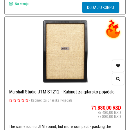
Na stanju
DODAJ U KORPU
Marshall Studio JTM ST212 - Kabinet za gitarsko pojačalo
-
Kabineti za Gitarska Pojačala
71.880,00
RSD
75.480,00
RSD
77.880,00
RSD
The same iconic JTM sound, but more compact - packing the