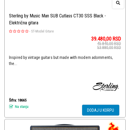
Sterling by Music Man SUB Cutlass CT30 SSS Black -
Električna gitara
-
ST-Model Gitare
39.480,00
RSD
45.840,00
RSD
53.880,00
RSD
Inspired by vintage guitars but made with modern adornments,
the...
Šifra: 18665
Na stanju
DODAJ U KORPU