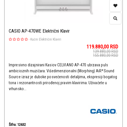
CASIO AP-470WE Električni Klavir
-
Kućni Električni Klaviri
119.880,00
RSD
139.880,00
RSD
155.880,00
RSD
Impresivno dizajnirani Kasiov CELVIANO AP-470 ubrzava puls
ambicioznih muzičara. Višedimenzionalni (Morphing) AiR*Sound
Source izraz je duboke posvećenosti detaljima, ekspresiji bogatog
tona i rezonantnosti prirođenoj pravim klavirima. Uživaćete u
vrhunsko...
Šifra: 12632