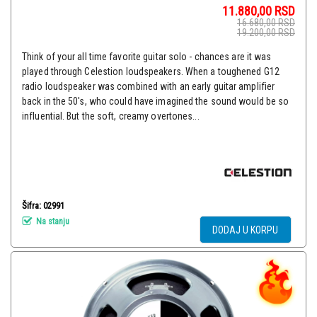
11.880,00
RSD
16.680,00
RSD
19.200,00
RSD
Think of your all time favorite guitar solo - chances are it was
played through Celestion loudspeakers. When a toughened G12
radio loudspeaker was combined with an early guitar amplifier
back in the 50's, who could have imagined the sound would be so
influential. But the soft, creamy overtones...
Šifra: 02991
Na stanju
DODAJ U KORPU