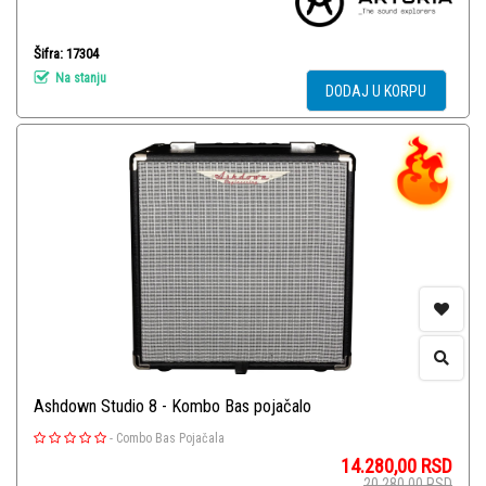
Šifra: 17304
Na stanju
DODAJ U KORPU
Ashdown Studio 8 - Kombo Bas pojačalo
-
Combo Bas Pojačala
14.280,00
RSD
20.280,00
RSD