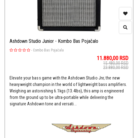
Ashdown Studio Junior - Kombo Bas Pojačalo
-
Combo Bas Pojačala
11.880,00
RSD
15.480,00
RSD
23.880,00
RSD
Elevate your bass game with the Ashdown Studio Jnr, the new
heavyweight champion in the world of lightweight bass amplifiers.
Weighing an astonishing 6.1kgs (13.4lbs), this amp is engineered
from the ground up to be ultra-portable while delivering the
signature Ashdown tone and versati...