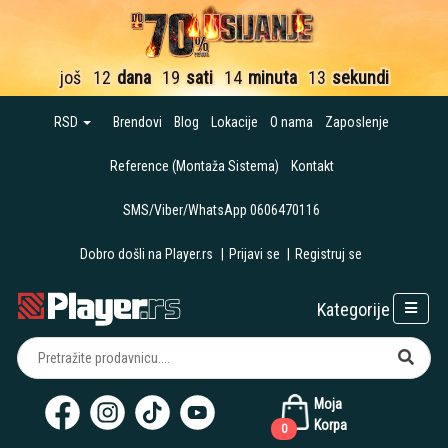
još
12
dana
19
sati
14
minuta
12
sekundi
RSD
Brendovi
Blog
Lokacije
O nama
Zaposlenje
Reference (Montaža Sistema)
Kontakt
SMS/Viber/WhatsApp 0606470116
Dobro došli na Player.rs
|
Prijavi se
|
Registruj se
Kategorije
Moja
Korpa
0