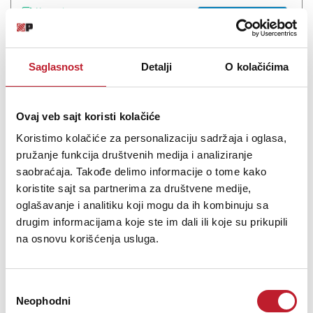
Na stanju
DODAJ U KORPU
Saglasnost
Detalji
O kolačićima
Ovaj veb sajt koristi kolačiće
Koristimo kolačiće za personalizaciju sadržaja i oglasa,
pružanje funkcija društvenih medija i analiziranje
saobraćaja. Takođe delimo informacije o tome kako
koristite sajt sa partnerima za društvene medije,
oglašavanje i analitiku koji mogu da ih kombinuju sa
drugim informacijama koje ste im dali ili koje su prikupili
Arturia PolyBrute - Sintisajzer
na osnovu korišćenja usluga.
-
Sintisajzeri
239.880,00
RSD
257.800,00
RSD
354.240,00
RSD
Избор
Neophodni
сагласности
ANALOGNI MORPHING POLISINTPolyBrute je više od sintisajzera - to