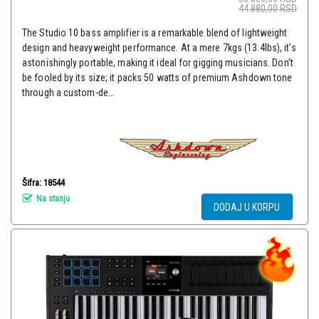
44.880,00
RSD
The Studio 10 bass amplifier is a remarkable blend of lightweight
design and heavyweight performance. At a mere 7kgs (13.4lbs), it's
astonishingly portable, making it ideal for gigging musicians. Don't
be fooled by its size; it packs 50 watts of premium Ashdown tone
through a custom-de...
Šifra: 18544
Na stanju
DODAJ U KORPU