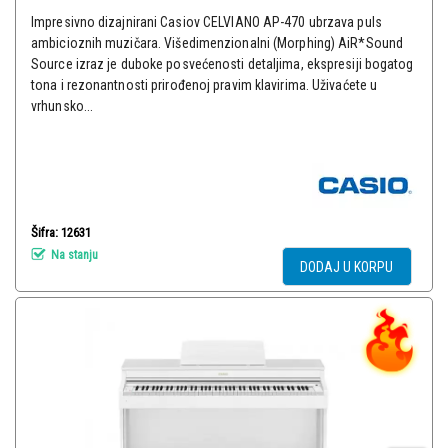
Impresivno dizajnirani Casiov CELVIANO AP-470 ubrzava puls
ambicioznih muzičara. Višedimenzionalni (Morphing) AiR*Sound
Source izraz je duboke posvećenosti detaljima, ekspresiji bogatog
tona i rezonantnosti prirođenoj pravim klavirima. Uživaćete u
vrhunsko...
Šifra: 12631
Na stanju
DODAJ U KORPU