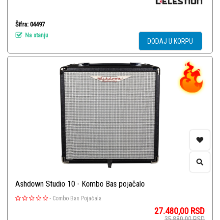
Šifra: 04497
Na stanju
DODAJ U KORPU
Ashdown Studio 10 - Kombo Bas pojačalo
-
Combo Bas Pojačala
27.480,00
RSD
35.880,00
RSD