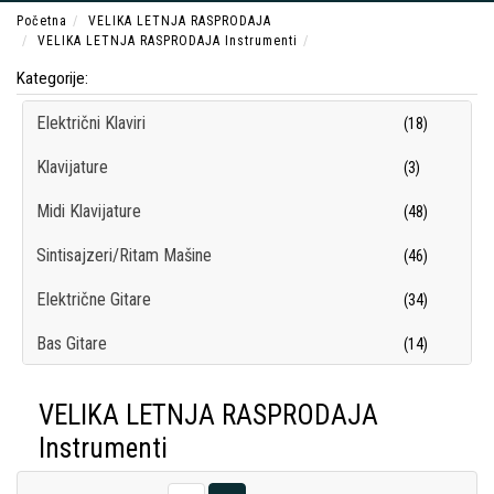
Početna
VELIKA LETNJA RASPRODAJA
VELIKA LETNJA RASPRODAJA Instrumenti
Kategorije:
Električni Klaviri
(18)
Klavijature
(3)
Midi Klavijature
(48)
Sintisajzeri/Ritam Mašine
(46)
Električne Gitare
(34)
Bas Gitare
(14)
Klasične Gitare
(12)
VELIKA LETNJA RASPRODAJA
Gitarska i Bas Pojačala
(57)
Instrumenti
Gitarski i Bas Kabineti
(32)