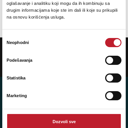
oglašavanje i analitiku koji mogu da ih kombinuju sa
drugim informacijama koje ste im dali ili koje su prikupili
Ukupno: 5
na osnovu korišćenja usluga.
«
»
1
Избор
Neophodni
сагласности
POTREBNA VAM JE POMOĆ? POZOVITE NAS!
Ukoliko želite da dobijete najnovije informacije o novitetima i popustima,
prijavite se na naš NEWSLETTER!
Podešavanja
Prijavi
Statistika
Marketing
Posetite nas: Svetogorska 9,
11103 Beograd, Srbija
Pišite nam: info@player.rs
Dozvoli sve