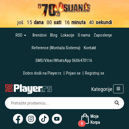
još
15
dana
00
sati
16
minuta
40
sekundi
RSD
Brendovi
Blog
Lokacije
O nama
Zaposlenje
Reference (Montaža Sistema)
Kontakt
SMS/Viber/WhatsApp 0606470116
Dobro došli na Player.rs
|
Prijavi se
|
Registruj se
Kategorije
Moja
Korpa
0