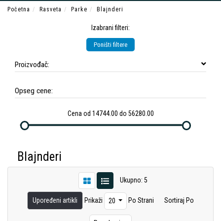
Početna
Rasveta
Parke
Blajnderi
Izabrani filteri:
Poništi filtere
Proizvođač:
Opseg cene:
Cena od 14744.00 do 56280.00
Blajnderi
Ukupno: 5
Upoređeni artikli
Prikaži
Po Strani
Sortiraj Po
20