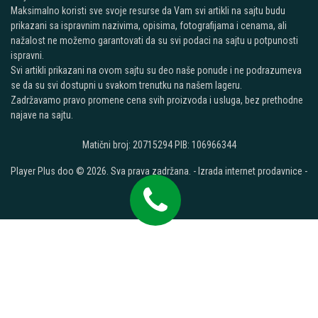
Maksimalno koristi sve svoje resurse da Vam svi artikli na sajtu budu
prikazani sa ispravnim nazivima, opisima, fotografijama i cenama, ali
nažalost ne možemo garantovati da su svi podaci na sajtu u potpunosti
ispravni.
Svi artikli prikazani na ovom sajtu su deo naše ponude i ne podrazumeva
se da su svi dostupni u svakom trenutku na našem lageru.
Zadržavamo pravo promene cena svih proizvoda i usluga, bez prethodne
najave na sajtu.
Matični broj: 20715294 PIB: 106966344
Player Plus doo © 2026. Sva prava zadržana. -
Izrada internet prodavnice
-
Selltico.