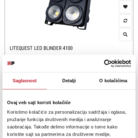
LITEQUEST LED BLINDER 4100
-
Blajnderi
27.000,00
RSD
35.880,00
RSD
Saglasnost
Detalji
O kolačićima
4*100watt AW LED Cob Light
Ovaj veb sajt koristi kolačiće
Koristimo kolačiće za personalizaciju sadržaja i oglasa,
pružanje funkcija društvenih medija i analiziranje
Šifra: 18386
saobraćaja. Takođe delimo informacije o tome kako
koristite sajt sa partnerima za društvene medije,
OBAVESTI ME