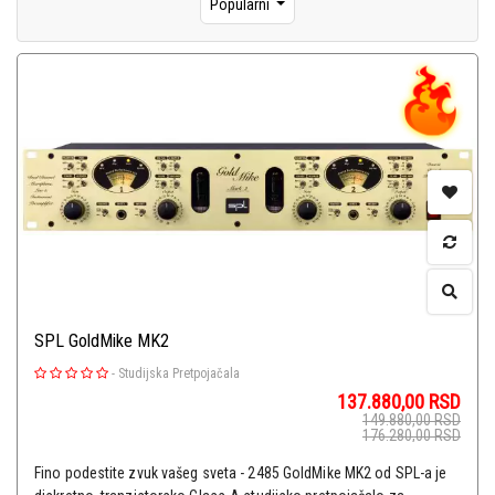
Popularni
SPL GoldMike MK2
-
Studijska Pretpojačala
137.880,00
RSD
149.880,00
RSD
176.280,00
RSD
Fino podestite zvuk vašeg sveta - 2485 GoldMike MK2 od SPL-a je