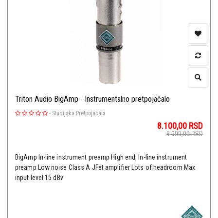
Triton Audio BigAmp - Instrumentalno pretpojačalo
-
Studijska Pretpojačala
8.100,00
RSD
9.000,00
RSD
BigAmp In-line instrument preamp High end, In-line instrument
preamp Low noise Class A JFet amplifier Lots of headroom Max
input level 15 dBv