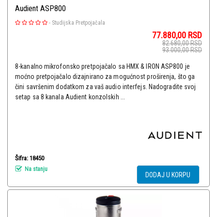
Audient ASP800
-
Studijska Pretpojačala
77.880,00
RSD
82.680,00
RSD
93.000,00
RSD
8-kanalno mikrofonsko pretpojačalo sa HMX & IRON ASP800 je
moćno pretpojačalo dizajnirano za mogućnost proširenja, što ga
čini savršenim dodatkom za vaš audio interfejs. Nadogradite svoj
setap sa 8 kanala Audient konzolskih ...
Šifra: 18450
Na stanju
DODAJ U KORPU