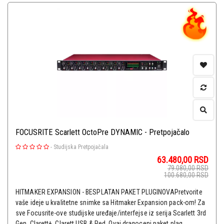
FOCUSRITE Scarlett OctoPre DYNAMIC - Pretpojačalo
-
Studijska Pretpojačala
63.480,00
RSD
79.080,00
RSD
100.680,00
RSD
HITMAKER EXPANSION - BESPLATAN PAKET PLUGINOVAPretvorite
vaše ideje u kvalitetne snimke sa Hitmaker Expansion pack-om! Za
sve Focusrite-ove studijske uređaje/interfejse iz serija Scarlett 3rd
Gen, Clarett+, Clarett USB & Red. Ovaj dragoceni paket plag...