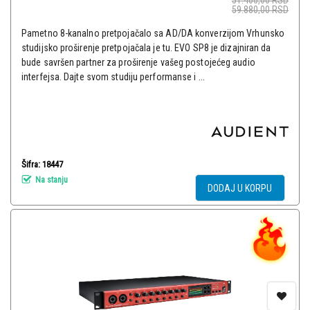
51.400,00
RSD
59.880,00
RSD
Pametno 8-kanalno pretpojačalo sa AD/DA konverzijom Vrhunsko
studijsko proširenje pretpojačala je tu. EVO SP8 je dizajniran da
bude savršen partner za proširenje vašeg postojećeg audio
interfejsa. Dajte svom studiju performanse i ...
Šifra: 18447
Na stanju
DODAJ U KORPU