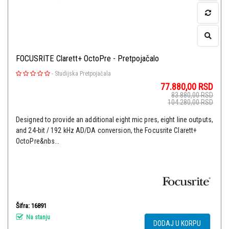
FOCUSRITE Clarett+ OctoPre - Pretpojačalo
-
Studijska Pretpojačala
77.880,00
RSD
83.880,00
RSD
104.280,00
RSD
Designed to provide an additional eight mic pres, eight line outputs,
and 24-bit / 192 kHz AD/DA conversion, the Focusrite Clarett+
OctoPre&nbs...
Šifra: 16891
Na stanju
DODAJ U KORPU