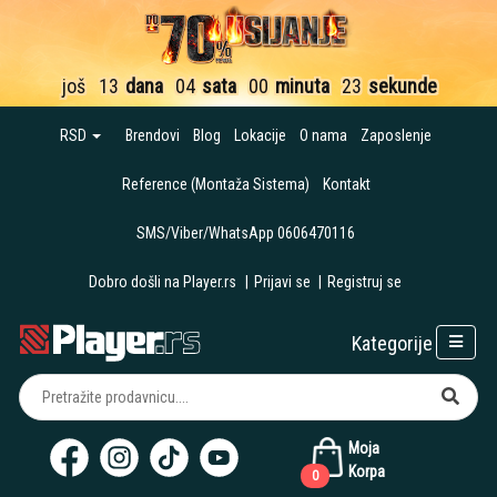
još
13
dana
04
sata
00
minuta
22
sekunde
RSD
Brendovi
Blog
Lokacije
O nama
Zaposlenje
Reference (Montaža Sistema)
Kontakt
SMS/Viber/WhatsApp 0606470116
Dobro došli na Player.rs
|
Prijavi se
|
Registruj se
Kategorije
Moja
Korpa
0