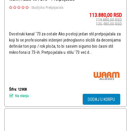
-
Studijska Pretpojačala
113.880,00
RSD
119.880,00
RSD
135.480,00
RSD
Dvostruki kanal '73 za ostale Ako postoji jedan stil pretpojačala za
koji bi se profesionalni inženjeri jednoglasno složili da decenijama
definiše ton pop / rok ploča, to bi sasvim sigurno bio časni stil
mikrofona iz 73-ih. Pretpojačala u stilu '73 već d...
Šifra: 12908
Na stanju
DODAJ U KORPU