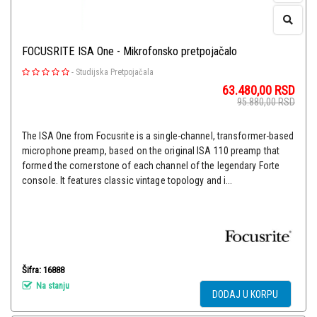
FOCUSRITE ISA One - Mikrofonsko pretpojačalo
-
Studijska Pretpojačala
63.480,00
RSD
95.880,00
RSD
The ISA One from Focusrite is a single-channel, transformer-based
microphone preamp, based on the original ISA 110 preamp that
formed the cornerstone of each channel of the legendary Forte
console. It features classic vintage topology and i...
Šifra: 16888
Na stanju
DODAJ U KORPU