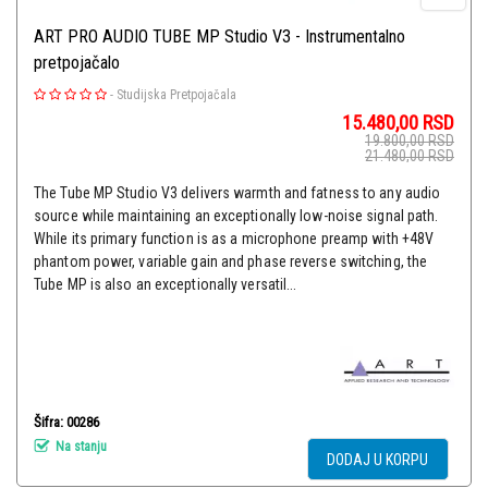
ART PRO AUDIO TUBE MP Studio V3 - Instrumentalno
pretpojačalo
-
Studijska Pretpojačala
15.480,00
RSD
19.800,00
RSD
21.480,00
RSD
The Tube MP Studio V3 delivers warmth and fatness to any audio
source while maintaining an exceptionally low-noise signal path.
While its primary function is as a microphone preamp with +48V
phantom power, variable gain and phase reverse switching, the
Tube MP is also an exceptionally versatil...
Šifra: 00286
Na stanju
DODAJ U KORPU