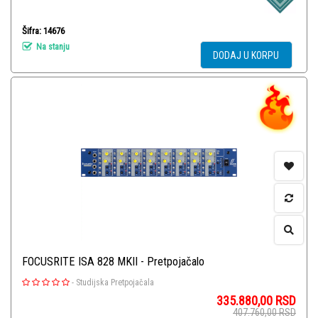
Šifra: 14676
Na stanju
DODAJ U KORPU
FOCUSRITE ISA 828 MKII - Pretpojačalo
-
Studijska Pretpojačala
335.880,00
RSD
407.760,00
RSD