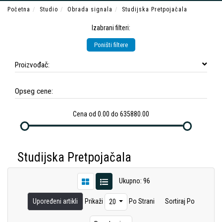
Početna
Studio
Obrada signala
Studijska Pretpojačala
Izabrani filteri:
Poništi filtere
Proizvođač:
Opseg cene:
Cena od 0.00 do 635880.00
Studijska Pretpojačala
Ukupno: 96
Upoređeni artikli
Prikaži
Po Strani
Sortiraj Po
20