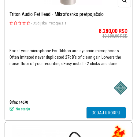
Triton Audio FetHead - Mikrofosnko pretpojačalo
-
Studijska Pretpojačala
8.280,00
RSD
10.680,00
RSD
Boost your microphone For Ribbon and dynamic microphones
Often imitated never duplicated 27dB's of clean gain Lowers the
noise floor of your recordings Easy install - 2 clicks and done
Šifra: 14670
Na stanju
DODAJ U KORPU