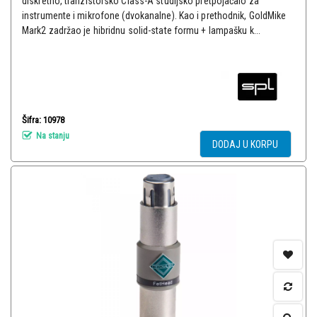
diskretno, tranzistorsko Class-A studijsko pretpojačalo za
instrumente i mikrofone (dvokanalne). Kao i prethodnik, GoldMike
Mark2 zadržao je hibridnu solid-state formu + lampašku k...
Šifra: 10978
Na stanju
DODAJ U KORPU