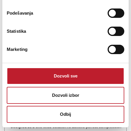
Na stanju
DODAJ U KORPU
Podešavanja
Statistika
Marketing
Dozvoli sve
Triton Audio Kompressor
Dozvoli izbor
-
Studijska Pretpojačala
10.800,00
RSD
13.080,00
RSD
Odbij
Designed as a one-knob solution to achieve perfect compression