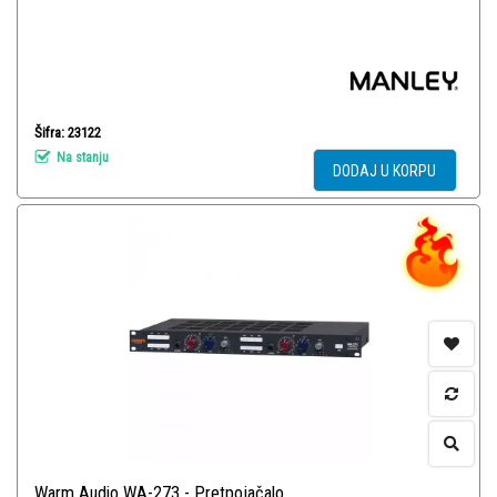
Šifra: 23122
Na stanju
DODAJ U KORPU
Warm Audio WA-273 - Pretpojačalo