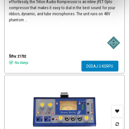
effortlessly, the Triton Audio Kompressor is an inline jFET Opto
compressor that makes it easy to dial in the best sound for your
ribbon, dynamic, and tube microphones. The unit runs on 48V
phantom ...
Šifra: 21732
Na stanju
DODAJ U KORPU