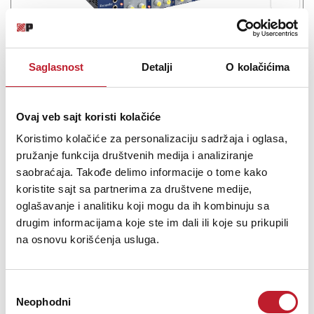
Saglasnost
Detalji
O kolačićima
FOCUSRITE ISA 428 MKII - Mikrofonsko pretpojačalo
-
Studijska Pretpojačala
Ovaj veb sajt koristi kolačiće
209.880,00
RSD
Koristimo kolačiće za personalizaciju sadržaja i oglasa,
233.280,00
RSD
302.280,00
RSD
pružanje funkcija društvenih medija i analiziranje
saobraćaja. Takođe delimo informacije o tome kako
The ISA428 MkII from Focusrite is a four-channel microphone
preamp featuring Focusrite's transformer-based preamps. With
koristite sajt sa partnerima za društvene medije,
selectable input impedance, direct instrument inputs and
oglašavanje i analitiku koji mogu da ih kombinuju sa
an optional eight channels of high-quality ...
drugim informacijama koje ste im dali ili koje su prikupili
na osnovu korišćenja usluga.
Избор
Neophodni
сагласности
Šifra: 16889