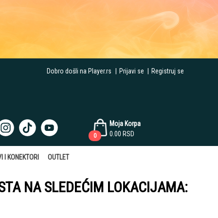
Dobro došli na Player.rs
|
Prijavi se
|
Registruj se
Moja Korpa
0.00
RSD
0
I I KONEKTORI
OUTLET
ESTA NA SLEDEĆIM LOKACIJAMA: