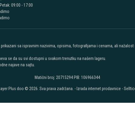
Petak: 09:00 - 17:00
adimo
radimo
u prikazani sa ispravnim nazivima, opisima, fotografijama i cenama, ali nažalos
meva se da su svi dostupni u svakom trenutku na našem lageru.
dne najave na sajtu.
Matični broj: 20715294 PIB: 106966344
layer Plus doo © 2026. Sva prava zadržana. -
Izrada internet prodavnice
-
Selltic