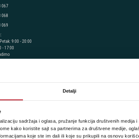
8 067
8 068
8 069
:
Petak: 9:00 - 20:00
 - 17:00
radimo
 - Milutina Milankovića 120D
Detalji
 7776
7 270
e
7 060
lizaciju sadržaja i oglasa, pružanje funkcija društvenih medija i 
:
ome kako koristite sajt sa partnerima za društvene medije, oglaš
Petak: 9:00 - 20:00
ormacijama koje ste im dali ili koje su prikupili na osnovu korišć