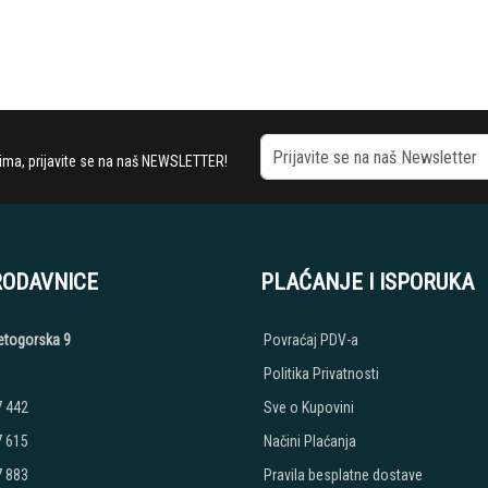
stima, prijavite se na naš NEWSLETTER!
RODAVNICE
PLAĆANJE I ISPORUKA
etogorska 9
Povraćaj PDV-a
Politika Privatnosti
7 442
Sve o Kupovini
7 615
Načini Plaćanja
7 883
Pravila besplatne dostave