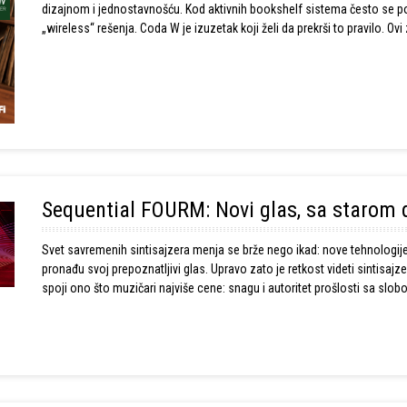
dizajnom i jednostavnošću. Kod aktivnih bookshelf sistema često se po
„wireless“ rešenja. Coda W je izuzetak koji želi da prekrši to pravilo. O
registar i da sviraju na način na koji mnogi drugi ne mogu.
Sequential FOURM: Novi glas, sa starom
Svet savremenih sintisajzera menja se brže nego ikad: nove tehnologije
pronađu svoj prepoznatljivi glas. Upravo zato je retkost videti sintisaj
spoji ono što muzičari najviše cene: snagu i autoritet prošlosti sa s
Sequential FOURM je upravo takav instrument.