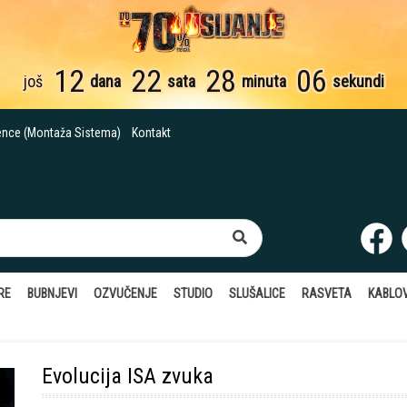
12
22
28
04
još
dana
sata
minuta
sekunde
ence (Montaža Sistema)
Kontakt
RE
BUBNJEVI
OZVUČENJE
STUDIO
SLUŠALICE
RASVETA
KABLOV
Evolucija ISA zvuka