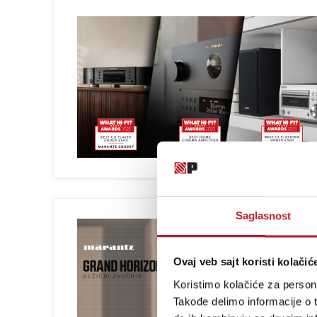
Saglasnost
Ovaj veb sajt koristi kolačić
Koristimo kolačiće za persona
Takođe delimo informacije o t