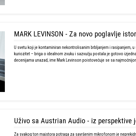
MARK LEVINSON - Za novo poglavlje istori
U svetu koji je kontaminiran nekontrolisanim brbljanjem i rasipanjem, u
kuriozitet – briga o idealnom zvuku i sazvučju postala je gotovo izjed
decenijama unazad, ime Mark Levinson poistovećuje se sa najmoćnijo
ime i svoj kvalitet na mestu uzornog Hi-Fidelity brenda.
Uživo sa Austrian Audio - iz perspektive
Za svakog ton majstora potraga za savršenim mikrofonom je neprekidno 