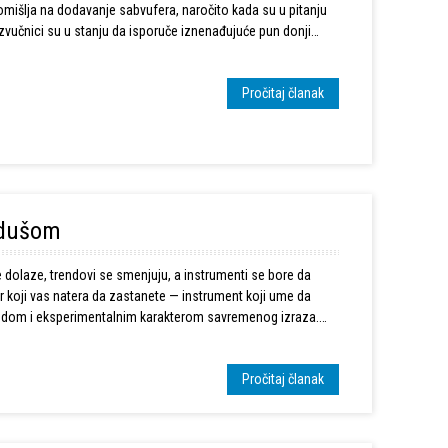
mišlja na dodavanje sabvufera, naročito kada su u pitanju
vi zvučnici su u stanju da isporuče iznenađujuće pun donji
Pročitaj članak
 dušom
 dolaze, trendovi se smenjuju, a instrumenti se bore da
zer koji vas natera da zastanete — instrument koji ume da
lobodom i eksperimentalnim karakterom savremenog izraza.
Pročitaj članak