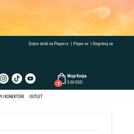
Dobro došli na Player.rs
|
Prijavi se
|
Registruj se
Moja Korpa
0.00
RSD
0
I I KONEKTORI
OUTLET