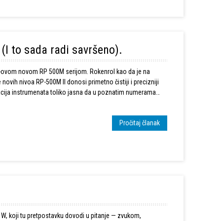
(I to sada radi savršeno).
sch-ovom novom RP 500M serijom. Rokenrol kao da je na
racija instrumenata toliko jasna da u poznatim numerama
Pročitaj članak
a W, koji tu pretpostavku dovodi u pitanje — zvukom,