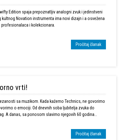
ifty Edition spaja prepoznatljiv analogni zvuk i jedinstveni
vog kultnog Novation instrumenta ima novi dizajn i a osvežena
o profesionalaca i kolekcionara.
Pročitaj članak
orno vrti!
povezanosti sa muzikom. Kada kažemo Technics, ne govorimo
orimo o emociji. Od dnevnih soba ljubitelja zvuka do
 trag. A danas, sa ponosom slavimo njegovih 60 godina
Pročitaj članak