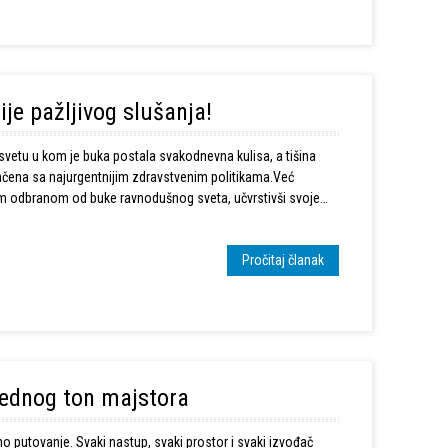
je pažljivog slušanja!
 svetu u kom je buka postala svakodnevna kulisa, a tišina
načena sa najurgentnijim zdravstvenim politikama.Već
m odbranom od buke ravnodušnog sveta, učvrstivši svoje
Pročitaj članak
 jednog ton majstora
putovanje. Svaki nastup, svaki prostor i svaki izvođač