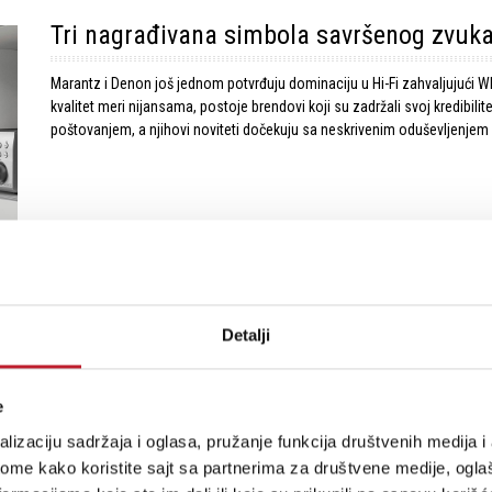
Tri nagrađivana simbola savršenog zvuk
Marantz i Denon još jednom potvrđuju dominaciju u Hi-Fi zahvaljujući Wh
kvalitet meri nijansama, postoje brendovi koji su zadržali svoj kredibili
poštovanjem, a njihovi noviteti dočekuju sa neskrivenim oduševljenjem
Detalji
Marantz Grand Horizon: skupocenost isk
Marantz Grand Horizon nije samo još jedan zvučnik – to je spoj umetno
e
tradicije, pretvorena je u dizajn koji jednako zadovoljava oko i sluh. Z
lizaciju sadržaja i oglasa, pružanje funkcija društvenih medija i 
Designer’s 2025 Performance Home Awards. Od luksuznih materijala do 
da bude i viđen i doživljen.
ome kako koristite sajt sa partnerima za društvene medije, oglaš