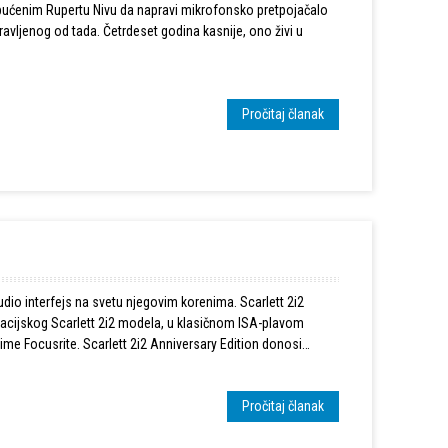
upućenim Rupertu Nivu da napravi mikrofonsko pretpojačalo
vljenog od tada. Četrdeset godina kasnije, ono živi u
Pročitaj članak
dio interfejs na svetu njegovim korenima. Scarlett 2i2
racijskog Scarlett 2i2 modela, u klasičnom ISA-plavom
 ime Focusrite. Scarlett 2i2 Anniversary Edition donosi
rite.
Pročitaj članak