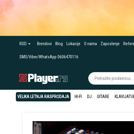
RSD
Brendovi
Blog
Lokacije
O nama
Zaposlenje
Refer
SMS/Viber/WhatsApp 0606470116
VELIKA LETNJA RASPRODAJA
HI-FI
DJ
GITARE
KLAVIJATU