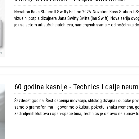
Novation Bass Station II Swifty Edition 2025. Novation Bass Station II Sw
vizuelni potpis dizajnera Jana Swifty Svifta (Ian Swift). Nova serija o
je i sa setom artističkih patch-eva, namenjenih svima – od početnika d
60 godina kasnije - Technics i dalje neum
Šezdeset godina. Šest decenija inovacija, stilskog dizajna i duboke 
samo o gramofonima – govorimo o kulturi, pokretu, znaku vremena, gov
zadimljenih klubova i open-space bina, Technics je ostavio neizbrisiv
postojanja. Početak jedne audiofilske bajkeSve je počelo 1965.