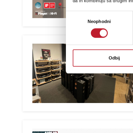
da ih kombinuju sa drugim inf
Избор
Neophodni
сагласности
Odbij