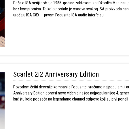
Priča o ISA seriji počinje 1985. godine zahtevom ser Džordža Martina 
bez kompromisa. To kolo postalo je osnova svakog ISA proizvoda napra
uređaju ISA C8X — prvom Focusrite ISA audio interfejsu.
Scarlet 2i2 Anniversary Edition
Povodom četiri decenije kompanije Focusrite, vraćamo najpopularniji au
Anniversary Edition donosi novo viđenje našeg najpopularnijeg 4. gene
kućištu koje podseća na legendarne channel stripove koji su prvi poneli
prepoznatljiv zvuk u novim stilom povodom 40 godina kompanije Focus