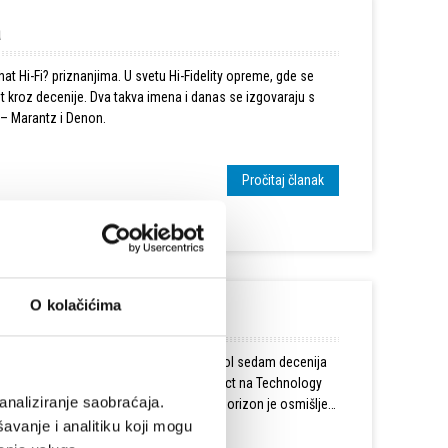
a
at Hi-Fi? priznanjima. U svetu Hi-Fidelity opreme, gde se
tet kroz decenije. Dva takva imena i danas se izgovaraju s
 – Marantz i Denon.
Pročitaj članak
O kolačićima
ustva
sti, nasleđa i zvuka. Kružna forma, simbol sedam decenija
a ovu viziju nagrađen je titulom Best Product na Technology
analiziranje saobraćaja.
iskustva koje prevazilazi cenu, Grand Horizon je osmišljen
avanje i analitiku koji mogu