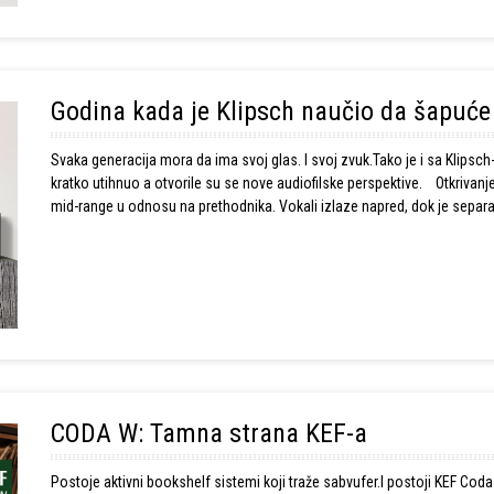
Godina kada je Klipsch naučio da šapuće 
Svaka generacija mora da ima svoj glas. I svoj zvuk.Tako je i sa Klip
kratko utihnuo a otvorile su se nove audiofilske perspektive. Otkrivanje novih nivoa RP-500M II donosi primetno čistiji i precizniji
mid-range u odnosu na prethodnika. Vokali izlaze napred, dok je sepa
otkrivate slojeve koje ranije niste primećivali.
CODA W: Tamna strana KEF-a
Postoje aktivni bookshelf sistemi koji traže sabvufer.I postoji KEF Cod