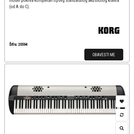
model pokriva kompletan opseg standardnog akustičnog klavira
(od A do C).
Šifra: 20594
OBAVESTI ME