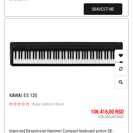
OBAVESTI ME
KAWAI ES 120
-
Stage Električni Klaviri
106.416,00
RSD
128.280,00
RSD
Improved Responsive Hammer Compact keyboard action SK-