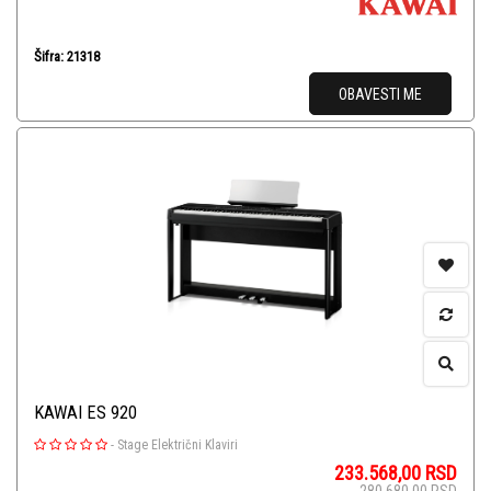
Šifra: 21318
OBAVESTI ME
KAWAI ES 920
-
Stage Električni Klaviri
233.568,00
RSD