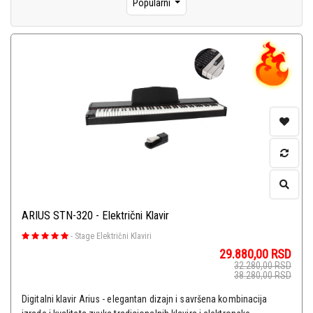
Popularni
ARIUS STN-320 - Električni Klavir
-
Stage Električni Klaviri
29.880,00
RSD
32.280,00
RSD
38.280,00
RSD
Digitalni klavir Arius - elegantan dizajn i savršena kombinacija