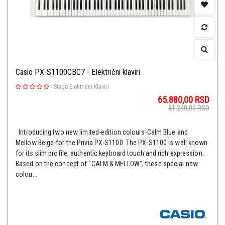
Casio PX-S1100CBC7 - Električni klaviri
-
Stage Električni Klaviri
65.880,00
RSD
81.240,00
RSD
Introducing two new limited-edition colours-Calm Blue and
Mellow Beige-for the Privia PX-S1100. The PX-S1100 is well known
for its slim profile, authentic keyboard touch and rich expression.
Based on the concept of “CALM & MELLOW”, these special new
colou...