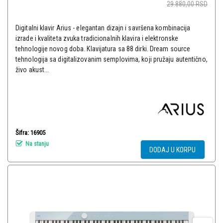
29.880,00
RSD
Digitalni klavir Arius - elegantan dizajn i savršena kombinacija
izrade i kvaliteta zvuka tradicionalnih klavira i elektronske
tehnologije novog doba. Klavijatura sa 88 dirki. Dream source
tehnologija sa digitalizovanim semplovima, koji pružaju autentično,
živo akust...
Šifra: 16905
Na stanju
DODAJ U KORPU