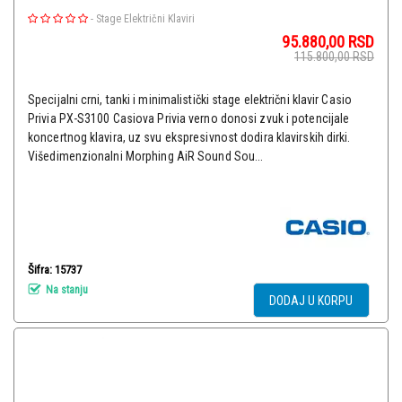
-
Stage Električni Klaviri
95.880,00
RSD
115.800,00
RSD
Specijalni crni, tanki i minimalistički stage električni klavir Casio
Privia PX-S3100 Casiova Privia verno donosi zvuk i potencijale
koncertnog klavira, uz svu ekspresivnost dodira klavirskih dirki.
Višedimenzionalni Morphing AiR Sound Sou...
Šifra: 15737
Na stanju
DODAJ U KORPU