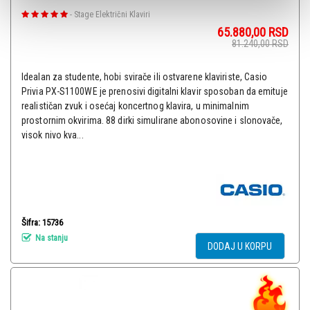
-
Stage Električni Klaviri
65.880,00
RSD
81.240,00
RSD
Idealan za studente, hobi svirače ili ostvarene klaviriste, Casio
Privia PX-S1100WE je prenosivi digitalni klavir sposoban da emituje
realističan zvuk i osećaj koncertnog klavira, u minimalnim
prostornim okvirima. 88 dirki simulirane abonosovine i slonovače,
visok nivo kva...
Šifra: 15736
Na stanju
DODAJ U KORPU