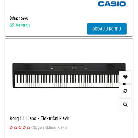
Šifra: 15970
Na stanju
DODAJ U KORPU
Korg L1 Liano - Električni klavir
-
Stage Električni Klaviri