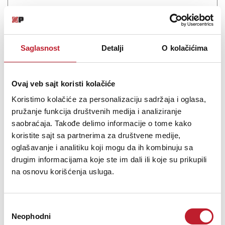
Saglasnost
Detalji
O kolačićima
Ovaj veb sajt koristi kolačiće
Koristimo kolačiće za personalizaciju sadržaja i oglasa,
pružanje funkcija društvenih medija i analiziranje
Casio PX-S1100MBC7 - Električni klavir
saobraćaja. Takođe delimo informacije o tome kako
-
Stage Električni Klaviri
koristite sajt sa partnerima za društvene medije,
65.880,00
RSD
oglašavanje i analitiku koji mogu da ih kombinuju sa
81.240,00
RSD
drugim informacijama koje ste im dali ili koje su prikupili
na osnovu korišćenja usluga.
Introducing two new limited-edition colours-Calm Blue and
Mellow Beige-for the Privia PX-S1100. The PX-S1100 is well known
for its slim profile, authentic keyboard touch and rich expression.
Избор
Based on the concept of “CALM & MELLOW”, these special new
Neophodni
сагласности
colou...