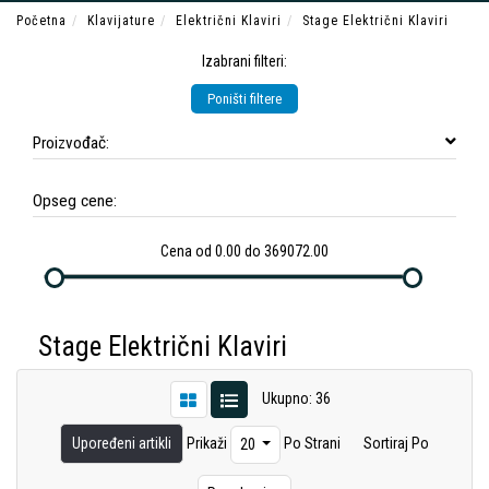
Početna
Klavijature
Električni Klaviri
Stage Električni Klaviri
Izabrani filteri:
Poništi filtere
Proizvođač:
Opseg cene:
Cena od 0.00 do 369072.00
Stage Električni Klaviri
Ukupno: 36
Upoređeni artikli
Prikaži
Po Strani
Sortiraj Po
20