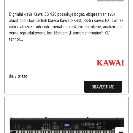
280.680,00
RSD
Digitalni klavir Kawai ES 920 poseduje bogat, ekspresivan zvuk
akustičnih i koncertnih klavira Kawai SK-EX, SK-5 i Kawai EX, svih 88
dirki ovih izuzetnih instrumenata su pažljivo snimljene, analizirane i
verno reprodukovane, korišćenjem „Harmonic Imaging™ XL“
tehnol...
Šifra: 21320
OBAVESTI ME