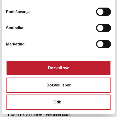
Podešavanja
Statistika
Šifra: 20169
Na stanju
DODAJ U KORPU
Marketing
Dozvoli sve
Dozvoli izbor
Odbij
CASIO PX-S1100WE - Električni Klavir