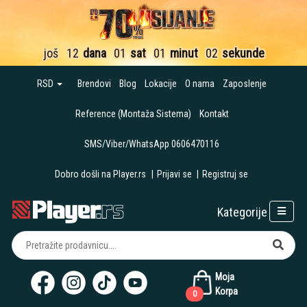
još
12
dana
01
sat
01
minut
00
sekundi
RSD
Brendovi
Blog
Lokacije
O nama
Zaposlenje
Reference (Montaža Sistema)
Kontakt
SMS/Viber/WhatsApp 0606470116
Dobro došli na Player.rs
|
Prijavi se
|
Registruj se
Kategorije
Moja
Korpa
0