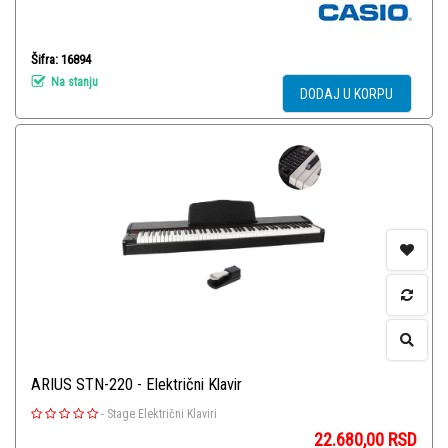
Šifra: 16894
Na stanju
DODAJ U KORPU
ARIUS STN-220 - Električni Klavir
-
Stage Električni Klaviri
22.680,00
RSD