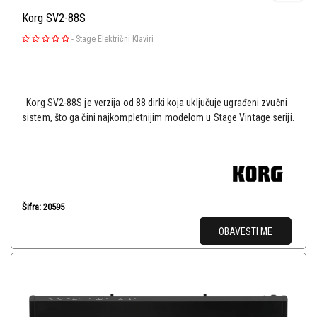
Korg SV2-88S
-
Stage Električni Klaviri
Korg SV2-88S je verzija od 88 dirki koja uključuje ugrađeni zvučni
sistem, što ga čini najkompletnijim modelom u Stage Vintage seriji.
Šifra: 20595
OBAVESTI ME