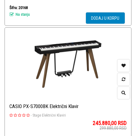
Šifra: 20168
Na stanju
DODAJ U KORPU
CASIO PX-S7000BK Električni Klavir
-
Stage Električni Klaviri
245.880,00
RSD
299.880,00
RSD