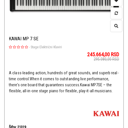
KAWAI MP 7 SE
-
Stage Električni Klaviri
245.664,00
RSD
295.080,00
RSD
A class-leading action, hundreds of great sounds, and superb real-
time control.When it comes to outstanding live performance,
there’s one board that guarantees success.Kawai MP7SE – the
flexible, all-in-one stage piano for flexible, play-it-all musicians.
Šifra: 21319