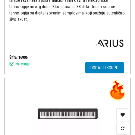
izrade i kvaliteta zvuka tradicionalnih klavira i elektronske
tehnologije novog doba. Klavijatura sa 88 dirki. Dream source
tehnologija sa digitalizovanim semplovima, koji pružaju autentično,
živo akust...
Šifra: 16906
Na stanju
DODAJ U KORPU