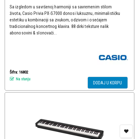
Sa izgledom u savršenoj harmoniji sa savremenim stilom
života, Casio Privia PX-S7000 donosi luksuznu, minimalističku
estetiku u kombinaciji sa zvukom, odzivom i osećajem
tradicionalnog koncertnog klavira. 88 dirki teksture nalik
abonosovini & slonovači...
Šifra: 16802
Na stanju
DODAJ U KORPU