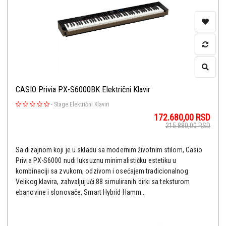
CASIO Privia PX-S6000BK Električni Klavir
-
Stage Električni Klaviri
172.680,00
RSD
215.880,00
RSD
Sa dizajnom koji je u skladu sa modernim životnim stilom, Casio
Privia PX-S6000 nudi luksuznu minimalističku estetiku u
kombinaciji sa zvukom, odzivom i osećajem tradicionalnog
Velikog klavira, zahvaljujući 88 simuliranih dirki sa teksturom
ebanovine i slonovače, Smart Hybrid Hamm...