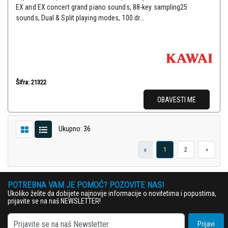
EX and EX concert grand piano sounds, 88-key sampling25
sounds, Dual & Split playing modes, 100 dr...
Šifra: 21322
OBAVESTI ME
Ukupno: 36
«
1
2
»
POTREBNA VAM JE POMOĆ? POZOVITE NAS!
Ukoliko želite da dobijete najnovije informacije o novitetima i popustima,
prijavite se na naš NEWSLETTER!
Prijavi