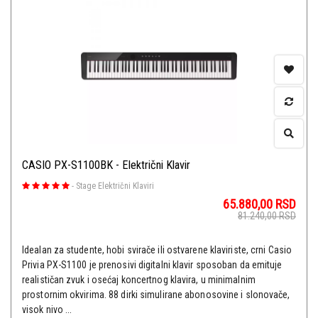
CASIO PX-S1100BK - Električni Klavir
-
Stage Električni Klaviri
65.880,00
RSD
81.240,00
RSD
Idealan za studente, hobi svirače ili ostvarene klaviriste, crni Casio
Privia PX-S1100 je prenosivi digitalni klavir sposoban da emituje
realističan zvuk i osećaj koncertnog klavira, u minimalnim
prostornim okvirima. 88 dirki simulirane abonosovine i slonovače,
visok nivo ...