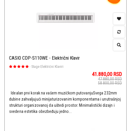
CASIO CDP-S110WE - Električni Klavir
-
Stage Električni Klaviri
41.880,00
RSD
47.880,00
RSD
58.800,00
RSD
Idealan prvi korak na vašem muzičkom putovanjuSvega 232mm
dubine zahvaljujući minijaturizovanim komponentama i unutrašnjoj
strukturi organizovanoj da uštedi prostor. Minimalistički dizajn i
svedena estetika obezbeđuju jedno...