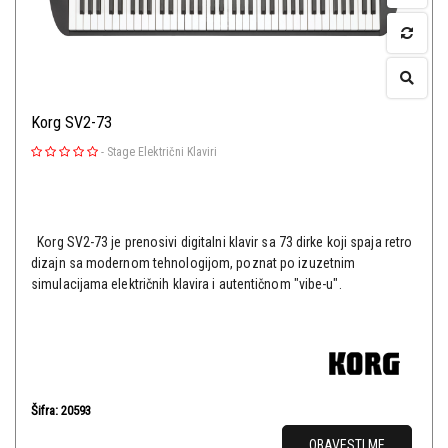
Korg SV2-73
-
Stage Električni Klaviri
Korg SV2-73 je prenosivi digitalni klavir sa 73 dirke koji spaja retro
dizajn sa modernom tehnologijom, poznat po izuzetnim
simulacijama električnih klavira i autentičnom "vibe-u".
Šifra: 20593
OBAVESTI ME