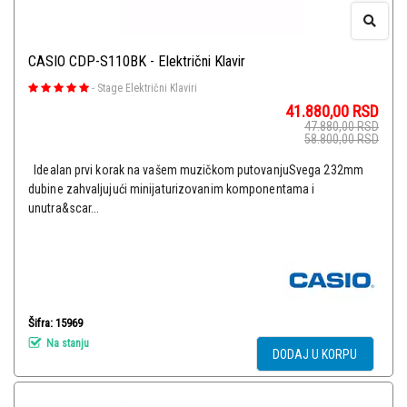
CASIO CDP-S110BK - Električni Klavir
-
Stage Električni Klaviri
41.880,00
RSD
47.880,00
RSD
58.800,00
RSD
Idealan prvi korak na vašem muzičkom putovanjuSvega 232mm
dubine zahvaljujući minijaturizovanim komponentama i
unutra&scar...
Šifra: 15969
Na stanju
DODAJ U KORPU