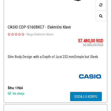
CASIO CDP-S160BKC7 - Električni Klavir
-
Stage Električni Klaviri
57.480,00
RSD
65.880,00
RSD
Slim Body Design with a Depth of Just 232 mmSimple but Sleek
Šifra: 17524
Na stanju
DODAJ U KORPU