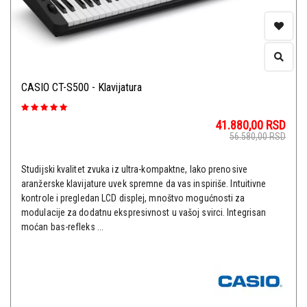
CASIO CT-S500 - Klavijatura
41.880,00
RSD
56.580,00
RSD
Studijski kvalitet zvuka iz ultra-kompaktne, lako prenosive
aranžerske klavijature uvek spremne da vas inspiriše. Intuitivne
kontrole i pregledan LCD displej, mnoštvo mogućnosti za
modulacije za dodatnu ekspresivnost u vašoj svirci. Integrisan
moćan bas-refleks ...