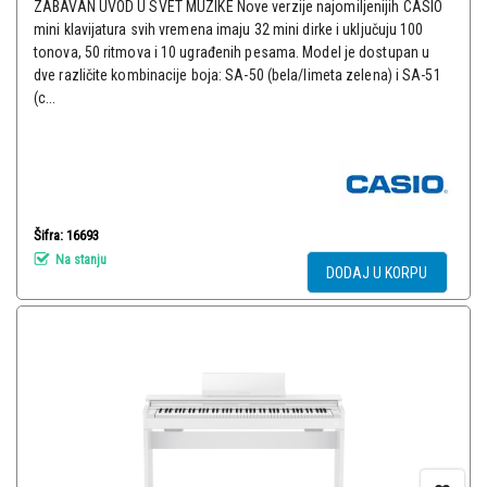
ZABAVAN UVOD U SVET MUZIKE Nove verzije najomiljenijih CASIO
mini klavijatura svih vremena imaju 32 mini dirke i uključuju 100
tonova, 50 ritmova i 10 ugrađenih pesama. Model je dostupan u
dve različite kombinacije boja: SA-50 (bela/limeta zelena) i SA-51
(c...
Šifra: 16693
Na stanju
DODAJ U KORPU