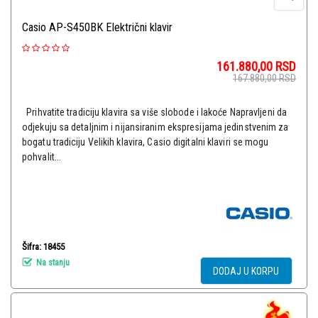
Casio AP-S450BK Električni klavir
161.880,00
RSD
167.880,00
RSD
Prihvatite tradiciju klavira sa više slobode i lakoće Napravljeni da
odjekuju sa detaljnim i nijansiranim ekspresijama jedinstvenim za
bogatu tradiciju Velikih klavira, Casio digitalni klaviri se mogu
pohvalit...
Šifra: 18455
Na stanju
DODAJ U KORPU