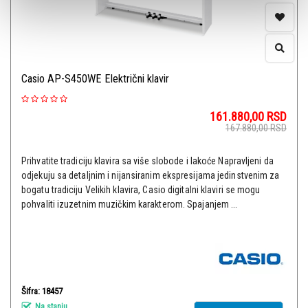
Casio AP-S450WE Električni klavir
161.880,00
RSD
167.880,00
RSD
Prihvatite tradiciju klavira sa više slobode i lakoće Napravljeni da
odjekuju sa detaljnim i nijansiranim ekspresijama jedinstvenim za
bogatu tradiciju Velikih klavira, Casio digitalni klaviri se mogu
pohvaliti izuzetnim muzičkim karakterom. Spajanjem ...
Šifra: 18457
Na stanju