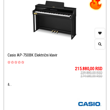
Casio AP-750BK Električni klavir
215.880,00
RSD
239.880,00
RSD
274.680,00
RSD
&...