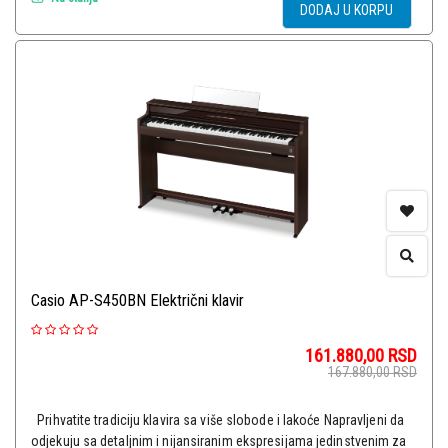
DODAJ U KORPU
Casio AP-S450BN Električni klavir
161.880,00
RSD
167.880,00
RSD
Prihvatite tradiciju klavira sa više slobode i lakoće Napravljeni da
odjekuju sa detaljnim i nijansiranim ekspresijama jedinstvenim za