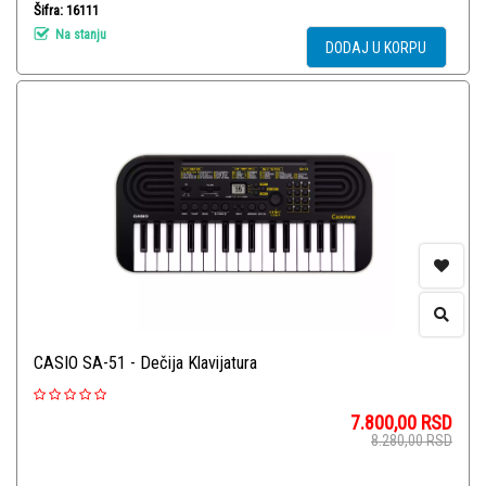
Šifra: 16111
Na stanju
DODAJ U KORPU
CASIO SA-51 - Dečija Klavijatura
7.800,00
RSD
8.280,00
RSD