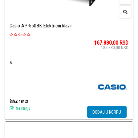
Casio AP-550BK Električni klavir
167.880,00
RSD
185.880,00
RSD
&...
Šifra: 18452
Na stanju
DODAJ U KORPU