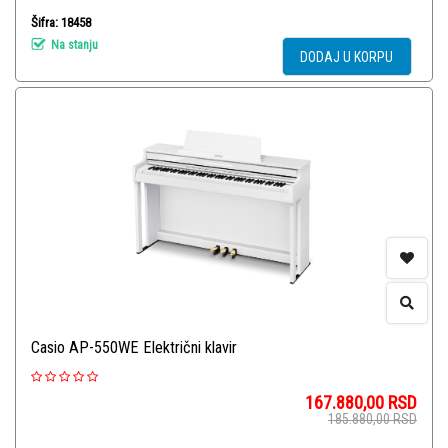
Šifra: 18458
Na stanju
DODAJ U KORPU
Casio AP-550WE Električni klavir
167.880,00
RSD
185.880,00
RSD