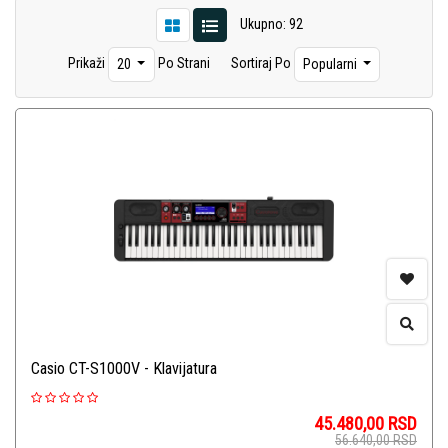
Ukupno: 92
Prikaži
Po Strani
Sortiraj Po
20
Popularni
Casio CT-S1000V - Klavijatura
45.480,00
RSD
56.640,00
RSD