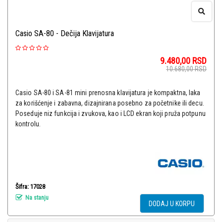
Casio SA-80 - Dečija Klavijatura
9.480,00
RSD
10.680,00
RSD
Casio SA-80 i SA-81 mini prenosna klavijatura je kompaktna, laka
za korišćenje i zabavna, dizajnirana posebno za početnike ili decu.
Poseduje niz funkcija i zvukova, kao i LCD ekran koji pruža potpunu
kontrolu.
Šifra: 17028
Na stanju
DODAJ U KORPU