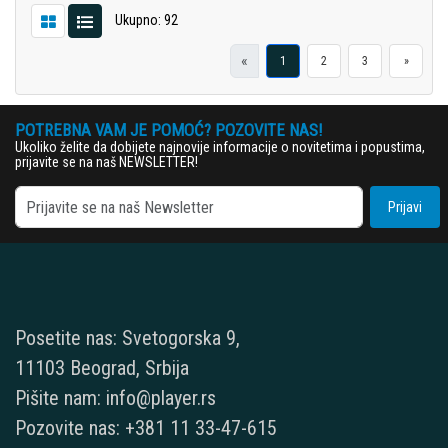
Ukupno: 92
«
1
2
3
»
POTREBNA VAM JE POMOĆ? POZOVITE NAS!
Ukoliko želite da dobijete najnovije informacije o novitetima i popustima,
prijavite se na naš NEWSLETTER!
Prijavi
Posetite nas: Svetogorska 9,
11103 Beograd, Srbija
Pišite nam: info@player.rs
Pozovite nas: +381 11 33-47-615