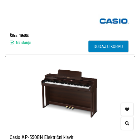
Šifra: 18454
Na stanju
DODAJ U KORPU
Casio AP-550BN Električni klavir