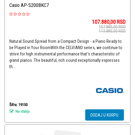
Casio AP-S200BKC7
107.880,00
RSD
107.880,00
RSD
113.880,00
RSD
Natural Sound Spread from a Compact Design - a Piano Ready to
be Played in Your RoomWith the CELVIANO series, we continue to
strive for high instrumental performance that's characteristic of
grand pianos. The beautiful, rich sound exceptionally expresses
th...
Šifra: 19150
Na stanju
DODAJ U KORPU