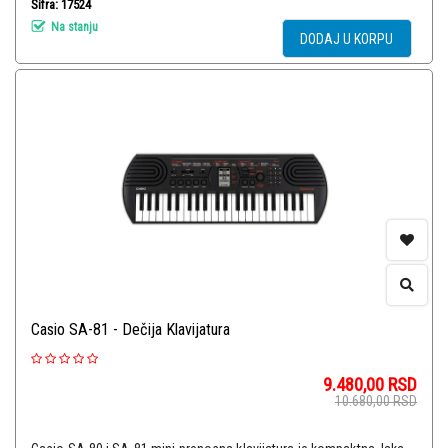
Šifra: 17524
Na stanju
DODAJ U KORPU
Casio SA-81 - Dečija Klavijatura
9.480,00
RSD
10.680,00
RSD