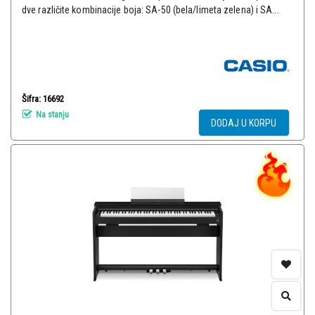
dve različite kombinacije boja: SA-50 (bela/limeta zelena) i SA...
Šifra: 16692
Na stanju
DODAJ U KORPU