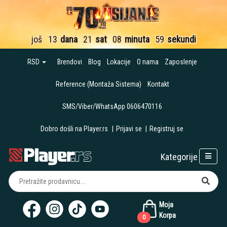
još
13
dana
21
sat
08
minuta
58
sekundi
RSD
Brendovi
Blog
Lokacije
O nama
Zaposlenje
Reference (Montaža Sistema)
Kontakt
SMS/Viber/WhatsApp 0606470116
Dobro došli na Player.rs
|
Prijavi se
|
Registruj se
Kategorije
Moja
Korpa
0