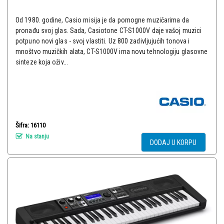
Od 1980. godine, Casio misija je da pomogne muzičarima da
pronađu svoj glas. Sada, Casiotone CT-S1000V daje vašoj muzici
potpuno novi glas - svoj vlastiti. Uz 800 zadivljujućih tonova i
mnoštvo muzičkih alata, CT-S1000V ima novu tehnologiju glasovne
sinteze koja oživ...
Šifra: 16110
Na stanju
DODAJ U KORPU