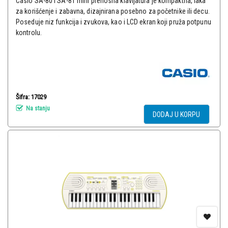
Casio SA-80 i SA-81 mini prenosna klavijatura je kompaktna, laka
za korišćenje i zabavna, dizajnirana posebno za početnike ili decu.
Poseduje niz funkcija i zvukova, kao i LCD ekran koji pruža potpunu
kontrolu.
Šifra: 17029
Na stanju
DODAJ U KORPU