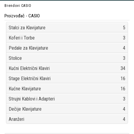
Brendovi
CASIO
Proizvođač - CASIO
Stalci za Klavijature
5
Koferi i Torbe
3
Pedale za Klavijature
4
Stolice
3
Kućni Električni Klaviri
34
Stage Električni Klaviri
16
Kućne Klavijature
16
Strujni Kablovi i Adapteri
3
Dečije Klavijature
4
Aranžeri
4