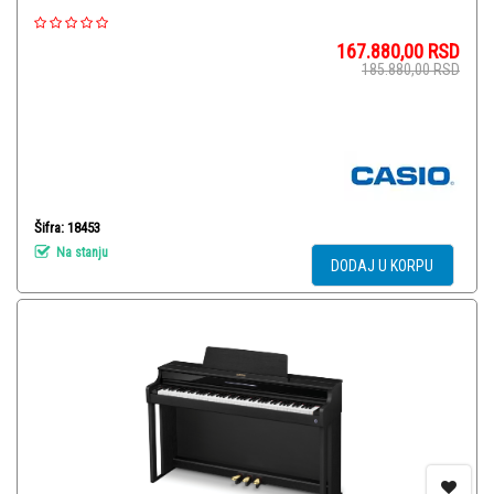
167.880,00
RSD
185.880,00
RSD
Šifra: 18453
Na stanju
DODAJ U KORPU