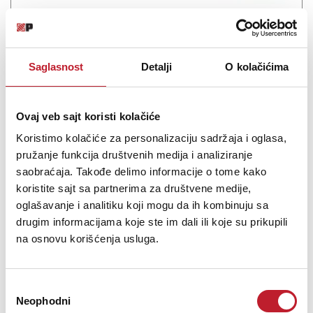
Šifra: 19070
Na stanju
DODAJ U KORPU
Saglasnost
Detalji
O kolačićima
Ovaj veb sajt koristi kolačiće
Koristimo kolačiće za personalizaciju sadržaja i oglasa,
pružanje funkcija društvenih medija i analiziranje
saobraćaja. Takođe delimo informacije o tome kako
koristite sajt sa partnerima za društvene medije,
oglašavanje i analitiku koji mogu da ih kombinuju sa
drugim informacijama koje ste im dali ili koje su prikupili
na osnovu korišćenja usluga.
CASIO CT-S1-76BKC7 - Klavijatura
35.880,00
RSD
Избор
47.880,00
RSD
Neophodni
сагласности