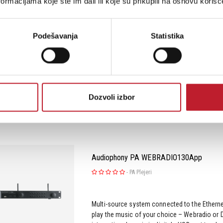
ormacijama koje ste im dali ili koje su prikupili na osnovu korišć
MARTIN WISMAN MCD 120
-
PA Plejeri
Podešavanja
Statistika
CD/Mp3 Player with USB & SD
Šifra: 05006
Dozvoli izbor
Na stanju
Audiophony PA WEBRADIO130App
-
PA Plejeri
Multi-source system connected to the Etherne
play the music of your choice – Webradio or 