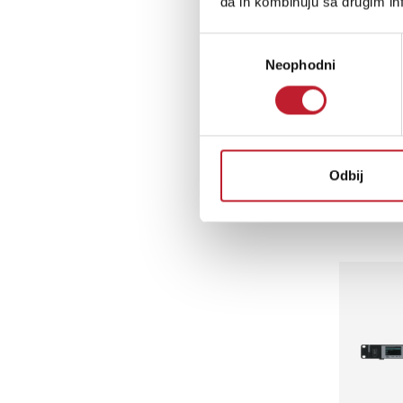
da ih kombinuju sa drugim inf
Избор
Neophodni
сагласности
Odbij