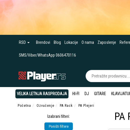
RSD
Brendovi
Blog
Lokacije
O nama
Zaposlenje
Refer
SMS/Viber/WhatsApp 0606470116
VELIKA LETNJA RASPRODAJA
HI-FI
DJ
GITARE
KLAVIJATU
Početna
Ozvučenje
PA Rack
PA Plejeri
PA P
Izabrani filteri:
Poništi filtere