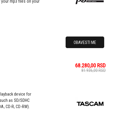
y your mp3 files on your
OBAVESTI ME
68.280,00
RSD
81.936,00
RSD
layback device for
a such as SD/SDHC
DA, CD-R, CD-RW).