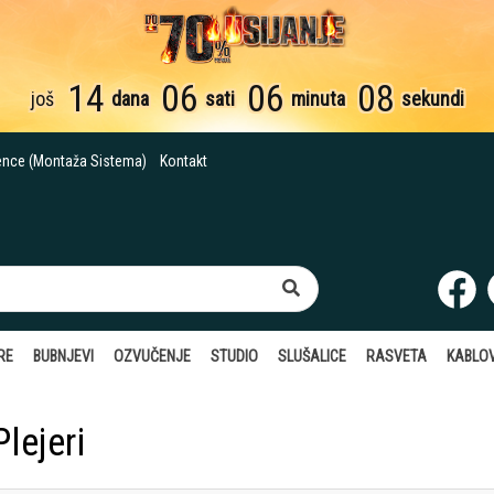
14
06
06
07
još
dana
sati
minuta
sekundi
ence (Montaža Sistema)
Kontakt
RE
BUBNJEVI
OZVUČENJE
STUDIO
SLUŠALICE
RASVETA
KABLOV
lejeri