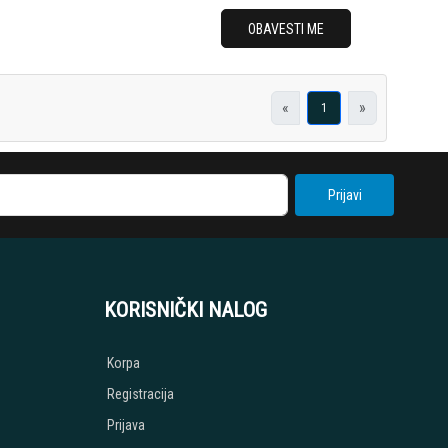
OBAVESTI ME
«
»
1
Prijavi
KORISNIČKI NALOG
Korpa
Registracija
Prijava