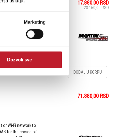
enja usluga.
17.880,00
RSD
23.160,00
RSD
Marketing
Dozvoli sve
DODAJ U KORPU
71.880,00
RSD
t or Wi-Fi network to
DAB for the choice of