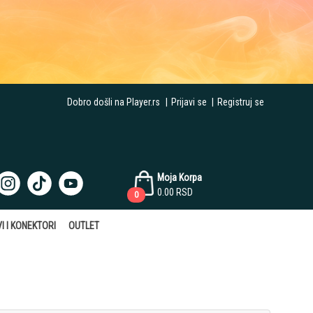
Dobro došli na Player.rs
|
Prijavi se
|
Registruj se
Moja Korpa
0.00
RSD
0
I I KONEKTORI
OUTLET