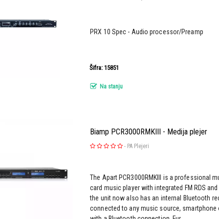
PRX 10 Spec - Audio processor/Preamp
Šifra: 15851
Na stanju
Biamp PCR3000RMKIII - Medija plejer
-
PA Plejeri
The Apart PCR3000RMKIII is a professional m
card music player with integrated FM RDS and 
the unit now also has an internal Bluetooth r
connected to any music source, smartphone 
with a Bluetooth connection. Fur...