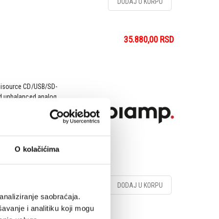
DODAJ U KORPU
35.880,00
RSD
ltisource CD/USB/SD-
nd unbalanced analog
nd a RS232-port for use
tput level can be preset
O kolačićima
DODAJ U KORPU
analiziranje saobraćaja.
avanje i analitiku koji mogu