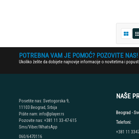
POTREBNA VAM JE POMOĆ? POZOVITE NAS!
Ukoliko želite da dobijete najnovije informacije o novitetima i popu
NAŠE P
Posetite nas: Svetogorska 9,
11103 Beograd, Srbija
Beograd - Sv
Pišite nam: info@player.rs
Pozovite nas: +381 11 33-47-615
Telefoni:
Sms/Viber/WhatsApp
+381 11 334
060/6470116