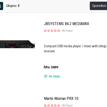
Ukupno: 8
Upoređeni a
JBSYSTEMS B4.2 MEDIAMIX
-
PA Plejeri
Compact USB media player / mixer with integ
receiver
Šifra: 20039
Na stanju
Martin Wisman PRX-10
-
PA Plejeri