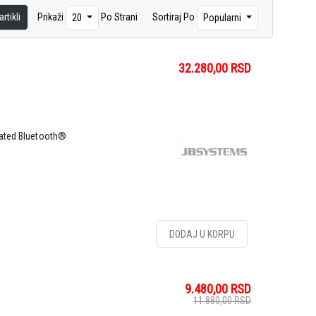
rtikli
Prikaži
Po Strani
Sortiraj Po
20
Popularni
32.280,00
RSD
rated Bluetooth®
DODAJ U KORPU
9.480,00
RSD
11.880,00
RSD