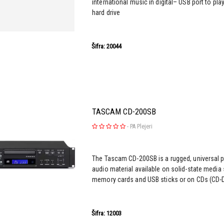
international music in digital– USB port to pla
hard drive
Šifra: 20044
TASCAM CD-200SB
-
PA Plejeri
The Tascam CD-200SB is a rugged, universal p
audio material available on solid-state medi
memory cards and USB sticks or on CDs (CD-
Šifra: 12003