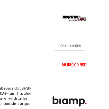
DODAJ U KORPU
65.880,00
RSD
ultisource CD/USB/SD-
DAB+ tuner. In addition
eceiver which can be
or computer equipped