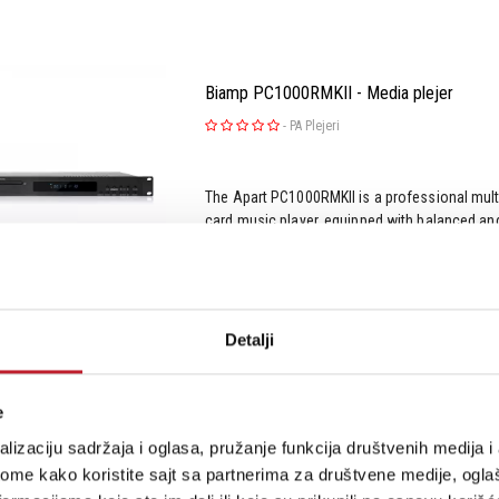
Biamp PC1000RMKII - Media plejer
-
PA Plejeri
The Apart PC1000RMKII is a professional mu
card music player, equipped with balanced a
outputs, coaxial and optical digital outputs a
in integrated systems.The maximum analog ou
at the back of the PC100...
Detalji
Šifra: 10227
Na stanju
e
lizaciju sadržaja i oglasa, pružanje funkcija društvenih medija i 
ome kako koristite sajt sa partnerima za društvene medije, oglaš