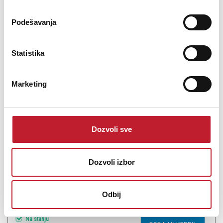
Podešavanja
Statistika
DUNLOP 5400 POLISH CLOTH - Krpa za gitaru
Marketing
-
Čišćenje i Održavanje gitara
480,00
RSD
600,00
RSD
600,00
RSD
Dozvoli sve
Microfiber Cloth - 80% Polyester / 20% Polyamide. Non-treated
material. Perfect for applying lemon oil, polish, and string cleaner.
Dozvoli izbor
Odbij
Šifra: 20333
Na stanju