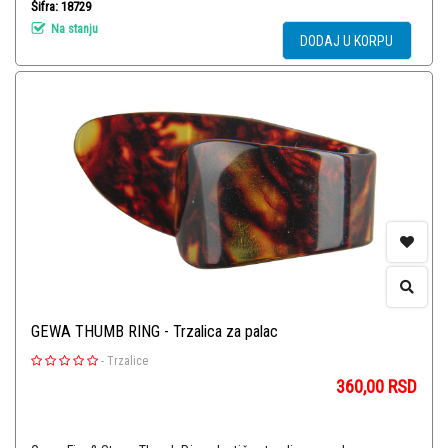
Šifra: 18729
Na stanju
DODAJ U KORPU
GEWA THUMB RING - Trzalica za palac
-
Trzalice
360,00
RSD