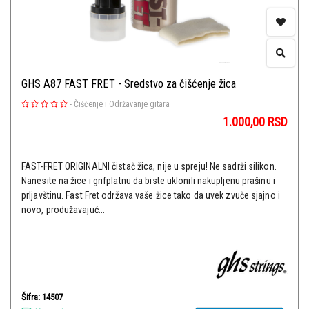
GHS A87 FAST FRET - Sredstvo za čišćenje žica
-
Čišćenje i Održavanje gitara
1.000,00
RSD
FAST-FRET ORIGINALNI čistač žica, nije u spreju! Ne sadrži silikon.
Nanesite na žice i grifplatnu da biste uklonili nakupljenu prašinu i
prljavštinu. Fast Fret održava vaše žice tako da uvek zvuče sjajno i
novo, produžavajuć...
Šifra: 14507