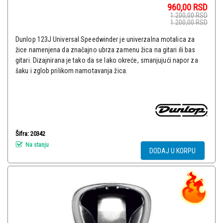
960,00
RSD
1.200,00
RSD
1.200,00
RSD
Dunlop 123J Universal Speedwinder je univerzalna motalica za
žice namenjena da značajno ubrza zamenu žica na gitari ili bas
gitari. Dizajnirana je tako da se lako okreće, smanjujući napor za
šaku i zglob prilikom namotavanja žica.
Šifra: 20342
Na stanju
DODAJ U KORPU