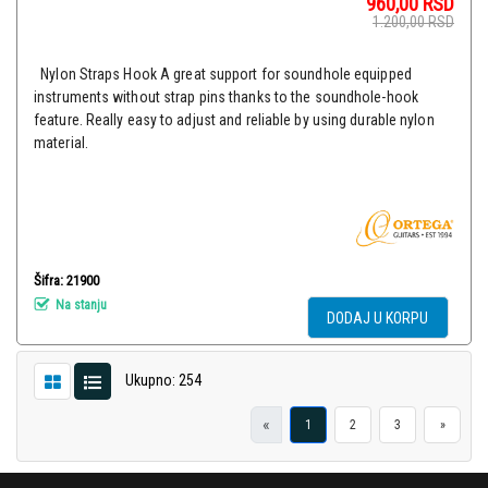
960,00
RSD
1.200,00
RSD
Nylon Straps Hook A great support for soundhole equipped
instruments without strap pins thanks to the soundhole-hook
feature. Really easy to adjust and reliable by using durable nylon
material.
Šifra: 21900
Na stanju
DODAJ U KORPU
Ukupno: 254
«
1
2
3
»