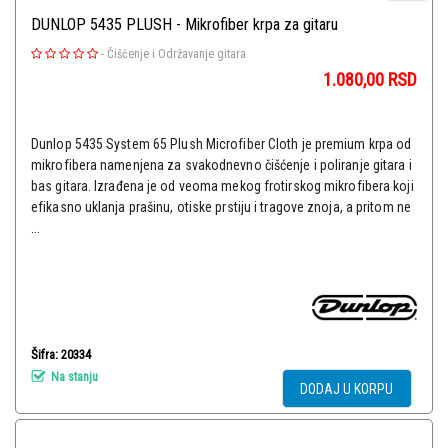
DUNLOP 5435 PLUSH - Mikrofiber krpa za gitaru
-
Čišćenje i Održavanje gitara
1.080,00
RSD
Dunlop 5435 System 65 Plush Microfiber Cloth je premium krpa od
mikrofibera namenjena za svakodnevno čišćenje i poliranje gitara i
bas gitara. Izrađena je od veoma mekog frotirskog mikrofibera koji
efikasno uklanja prašinu, otiske prstiju i tragove znoja, a pritom ne
...
Šifra: 20334
Na stanju
DODAJ U KORPU