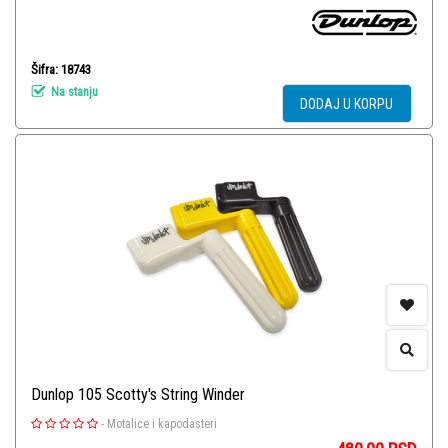
Šifra: 18743
Na stanju
DODAJ U KORPU
Dunlop 105 Scotty's String Winder
-
Motalice i kapodasteri