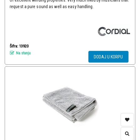
of excellent winding properties. Very much liked by musicians that
request a pure sound as well as easy handling.
Šifra: 13920
Na stanju
DODAJ U KORPU