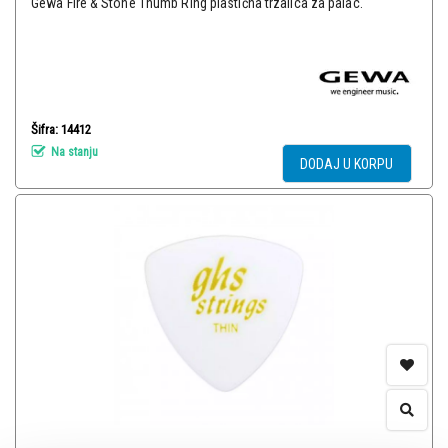
Gewa Fire & Stone Thumb Ring plastična trzalica za palac.
Šifra: 14412
Na stanju
DODAJ U KORPU