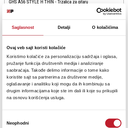
GHS A56 STYLE H THIN - Trzalica za gitaru
-
Trzalice
80,00
RSD
Saglasnost
Detalji
O kolačićima
H STYLE GUITAR PICKS Picks, in large triangle shape and thickness.
Thickness / Color Thin / White - .50mm
Ovaj veb sajt koristi kolačiće
Koristimo kolačiće za personalizaciju sadržaja i oglasa,
pružanje funkcija društvenih medija i analiziranje
saobraćaja. Takođe delimo informacije o tome kako
koristite sajt sa partnerima za društvene medije,
Šifra: 14517
oglašavanje i analitiku koji mogu da ih kombinuju sa
Na stanju
DODAJ U KORPU
drugim informacijama koje ste im dali ili koje su prikupili
na osnovu korišćenja usluga.
Избор
Neophodni
сагласности