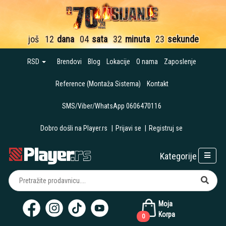
još
12
dana
04
sata
32
minuta
21
sekund
RSD
Brendovi
Blog
Lokacije
O nama
Zaposlenje
Reference (Montaža Sistema)
Kontakt
SMS/Viber/WhatsApp 0606470116
Dobro došli na Player.rs
|
Prijavi se
|
Registruj se
Kategorije
Moja
Korpa
0