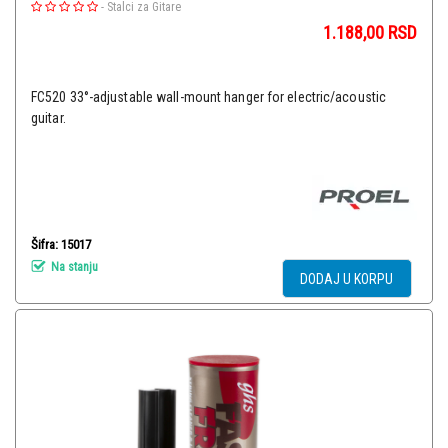
-
Stalci za Gitare
1.188,00
RSD
FC520 33°-adjustable wall-mount hanger for electric/acoustic
guitar.
Šifra: 15017
Na stanju
DODAJ U KORPU