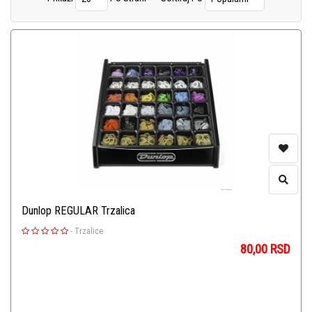
Slajdovi
(5)
Klupice za Nogu
(3)
Dunlop REGULAR Trzalica
-
Trzalice
80,00
RSD