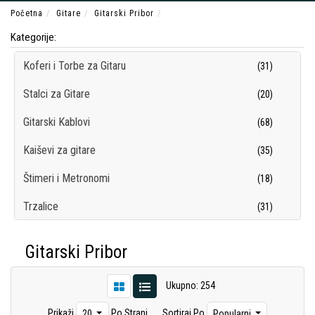
Početna
Gitare
Gitarski Pribor
Kategorije:
Koferi i Torbe za Gitaru
(31)
Stalci za Gitare
(20)
Gitarski Kablovi
(68)
Kaiševi za gitare
(35)
Štimeri i Metronomi
(18)
Trzalice
(31)
Motalice i kapodasteri
(22)
Gitarski Pribor
Delovi za gitare
(8)
Ukupno: 254
Čišćenje i Održavanje gitara
(12)
Prikaži
Po Strani
Sortiraj Po
20
Popularni