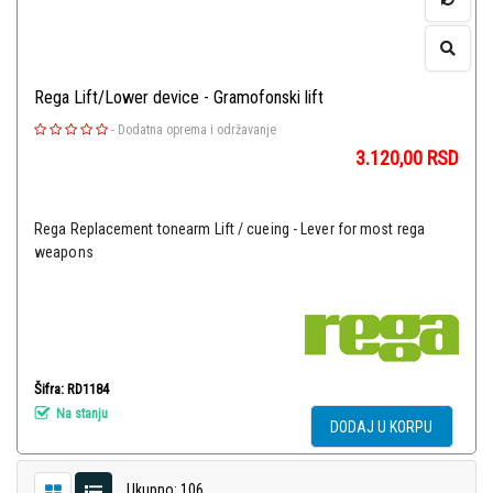
Rega Lift/Lower device - Gramofonski lift
-
Dodatna oprema i održavanje
3.120,00
RSD
Rega Replacement tonearm Lift / cueing - Lever for most rega
weapons
Šifra: RD1184
Na stanju
DODAJ U KORPU
Ukupno: 106