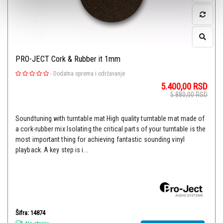
PRO-JECT Cork & Rubber it 1mm
-
Dodatna oprema i održavanje
5.400,00
RSD
5.880,00
RSD
Soundtuning with turntable mat High quality turntable mat made of
a cork-rubber mix Isolating the critical parts of your turntable is the
most important thing for achieving fantastic sounding vinyl
playback. A key step is i...
Šifra: 14874