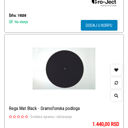
Šifra: 19038
Na stanju
DODAJ U KORPU
Rega Mat Black - Gramofonska podloga
-
Dodatna oprema i održavanje
1.440,00
RSD