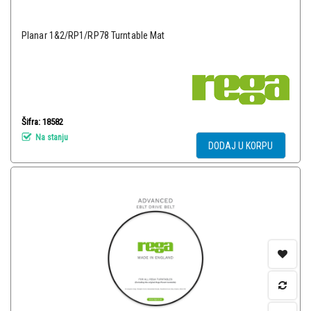
Planar 1&2/RP1/RP78 Turntable Mat
Šifra: 18582
Na stanju
DODAJ U KORPU