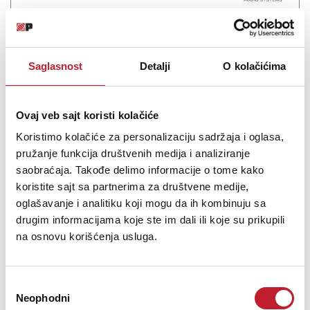
Šifra: 20953
Na stanju
DODAJ U KORPU
Saglasnost
Detalji
O kolačićima
Ovaj veb sajt koristi kolačiće
Koristimo kolačiće za personalizaciju sadržaja i oglasa,
pružanje funkcija društvenih medija i analiziranje
saobraćaja. Takođe delimo informacije o tome kako
koristite sajt sa partnerima za društvene medije,
oglašavanje i analitiku koji mogu da ih kombinuju sa
drugim informacijama koje ste im dali ili koje su prikupili
na osnovu korišćenja usluga.
PRO-JECT DRIVE BELT - T1
-
Dodatna oprema i održavanje
Избор
1.200,00
RSD
Neophodni
сагласности