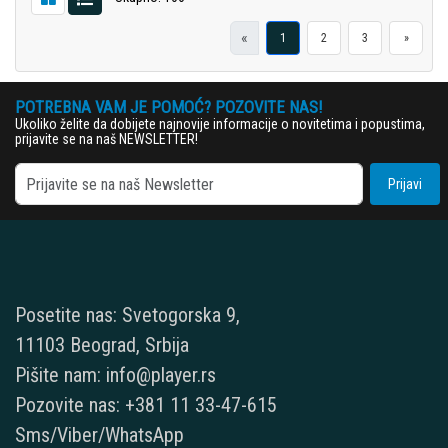
«
1
2
3
»
POTREBNA VAM JE POMOĆ? POZOVITE NAS!
Ukoliko želite da dobijete najnovije informacije o novitetima i popustima,
prijavite se na naš NEWSLETTER!
Prijavi
Posetite nas: Svetogorska 9,
11103 Beograd, Srbija
Pišite nam: info@player.rs
Pozovite nas: +381 11 33-47-615
Sms/Viber/WhatsApp