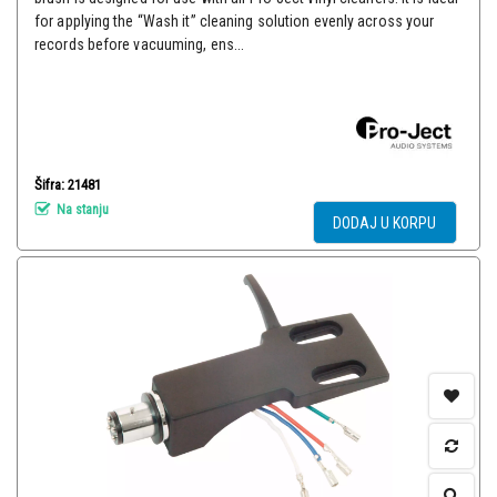
for applying the “Wash it” cleaning solution evenly across your
records before vacuuming, ens...
Šifra: 21481
Na stanju
DODAJ U KORPU