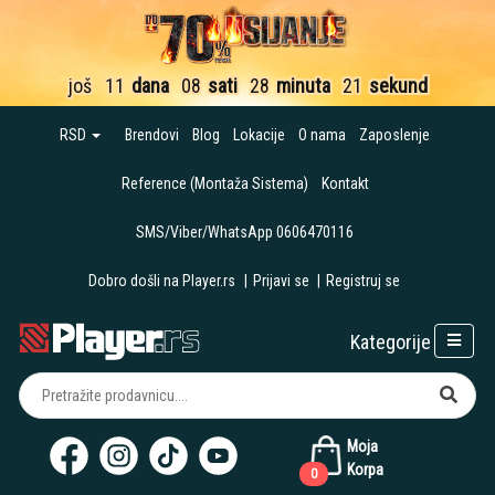
još
11
dana
08
sati
28
minuta
20
sekundi
RSD
Brendovi
Blog
Lokacije
O nama
Zaposlenje
Reference (Montaža Sistema)
Kontakt
SMS/Viber/WhatsApp 0606470116
Dobro došli na Player.rs
|
Prijavi se
|
Registruj se
Kategorije
Moja
Korpa
0