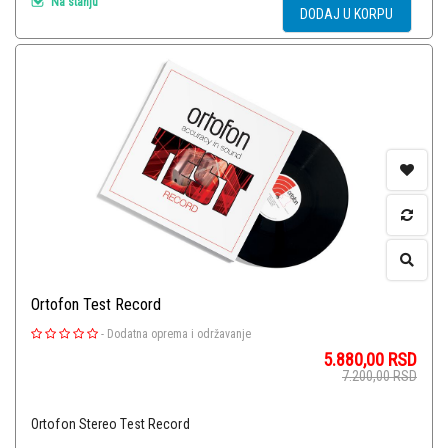
Na stanju
DODAJ U KORPU
Ortofon Test Record
-
Dodatna oprema i održavanje
5.880,00
RSD
7.200,00
RSD
Ortofon Stereo Test Record