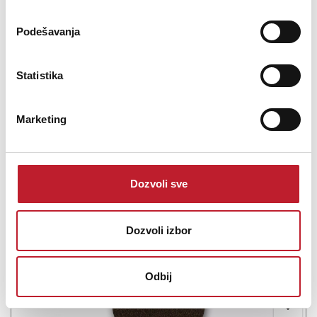
Drive Belts are used on all Pro-Ject turntables as the method by
Podešavanja
which the turntable platter rotates. In many cases the belt turns a
sub-platter, which sits underneath the main platter - like with the
multi-award winning Debut record player. However, there are also
Statistika
other turntables that use a ...
Marketing
Šifra: 14872
Dozvoli sve
Na stanju
DODAJ U KORPU
Dozvoli izbor
Odbij