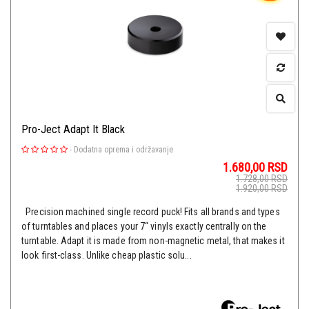
Pro-Ject Adapt It Black
-
Dodatna oprema i održavanje
1.680,00
RSD
1.728,00
RSD
1.920,00
RSD
Precision machined single record puck! Fits all brands and types
of turntables and places your 7“ vinyls exactly centrally on the
turntable. Adapt it is made from non-magnetic metal, that makes it
look first-class. Unlike cheap plastic solu...