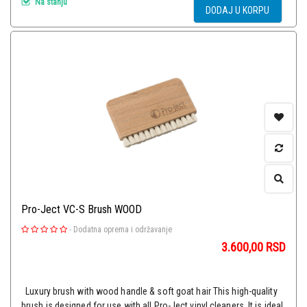
Na stanju
DODAJ U KORPU
Pro-Ject VC-S Brush WOOD
-
Dodatna oprema i održavanje
3.600,00
RSD
Luxury brush with wood handle & soft goat hair This high-quality
brush is designed for use with all Pro-Ject vinyl cleaners. It is ideal