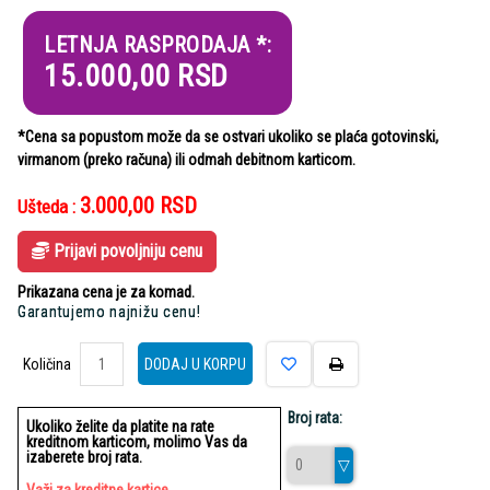
LETNJA RASPRODAJA *:
15.000,00
RSD
*Cena sa popustom može da se ostvari ukoliko se plaća gotovinski,
virmanom (preko računa) ili odmah debitnom karticom.
3.000,00
RSD
Ušteda :
Prijavi povoljniju cenu
Prikazana cena je za komad.
Garantujemo najnižu cenu!
Količina
Količina
DODAJ U KORPU
Broj rata:
Ukoliko želite da platite na rate
kreditnom karticom, molimo Vas da
izaberete broj rata.