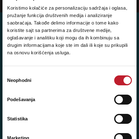
Prijavi
Koristimo kolačiće za personalizaciju sadržaja i oglasa,
pružanje funkcija društvenih medija i analiziranje
saobraćaja. Takođe delimo informacije o tome kako
koristite sajt sa partnerima za društvene medije,
oglašavanje i analitiku koji mogu da ih kombinuju sa
Posetite nas: Svetogorska 9,
drugim informacijama koje ste im dali ili koje su prikupili
11103 Beograd, Srbija
na osnovu korišćenja usluga.
Pišite nam: info@player.rs
Pozovite nas: +381 11 33-47-615
Избор
Sms/Viber/WhatsApp
Neophodni
сагласности
060/6470116
Podešavanja
NAŠE PRODAVNICE
Statistika
Beograd - Svetogorska 9
Telefoni:
Marketing