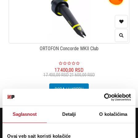
ORTOFON Concorde MKII Club
17.400,00
RSD
17.400,00
RSD
21.600,00
RSD
DODAJ U KORPU
Saglasnost
Detalji
O kolačićima
POTREBNA VAM JE POMOĆ? POZOVITE NAS!
Ukoliko želite da dobijete najnovije informacije o novitetima i popustima,
prijavite se na naš NEWSLETTER!
Ovaj veb sajt koristi kolačiće