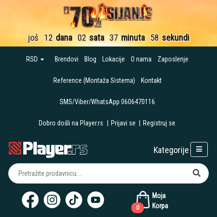
još
12
dana
02
sata
37
minuta
58
sekundi
RSD
Brendovi
Blog
Lokacije
O nama
Zaposlenje
Reference (Montaža Sistema)
Kontakt
SMS/Viber/WhatsApp 0606470116
Dobro došli na Player.rs
|
Prijavi se
|
Registruj se
Kategorije
Moja
Korpa
0