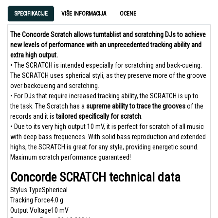
SPECIFIKACIJE
VIŠE INFORMACIJA
OCENE
The Concorde Scratch allows turntablist and scratching DJs to achieve
new levels of performance with an unprecedented tracking ability and
extra high output.
• The SCRATCH is intended especially for scratching and back-cueing.
The SCRATCH uses spherical styli, as they preserve more of the groove
over backcueing and scratching.
• For DJs that require increased tracking ability, the SCRATCH is up to
the task. The Scratch has a
supreme ability to trace the grooves
of the
records and it is
tailored specifically for scratch
.
• Due to its very high output 10 mV, it is perfect for scratch of all music
with deep bass frequences. With solid bass reproduction and extended
highs, the SCRATCH is great for any style, providing energetic sound.
Maximum scratch performance guaranteed!
Concorde SCRATCH technical data
Stylus Type
Spherical
Tracking Force
4.0 g
Output Voltage
10 mV