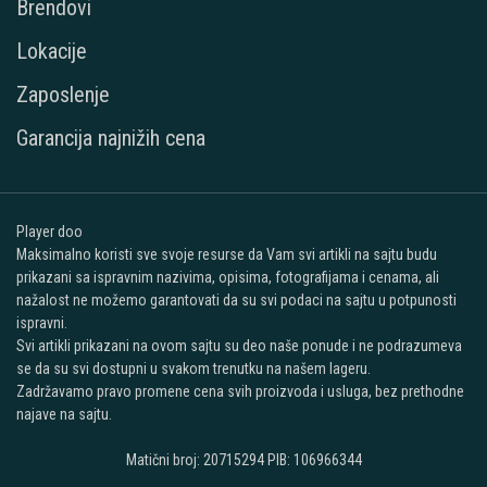
Brendovi
Lokacije
Zaposlenje
Garancija najnižih cena
Player doo
Maksimalno koristi sve svoje resurse da Vam svi artikli na sajtu budu
prikazani sa ispravnim nazivima, opisima, fotografijama i cenama, ali
nažalost ne možemo garantovati da su svi podaci na sajtu u potpunosti
ispravni.
Svi artikli prikazani na ovom sajtu su deo naše ponude i ne podrazumeva
se da su svi dostupni u svakom trenutku na našem lageru.
Zadržavamo pravo promene cena svih proizvoda i usluga, bez prethodne
najave na sajtu.
Matični broj: 20715294 PIB: 106966344