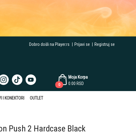
Dobro došli na Player.rs
|
Prijavi se
|
Registruj se
Moja Korpa
0.00
RSD
0
I I KONEKTORI
OUTLET
on Push 2 Hardcase Black