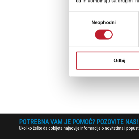
da ih kombinuju sa drugim inf
Избор
Neophodni
сагласности
Odbij
POTREBNA VAM JE POMOĆ? POZOVITE NAS!
Ukoliko želite da dobijete najnovije informacije o novitetima i popu