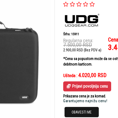
Šifra: 15911
Cena
Regularna cena:
7.500,00
RSD
3.
2.900,00
RSD
(Bez PDV-a)
*Cena sa popustom može da se ostvar
debitnom karticom.
4.020,00
RSD
Ušteda :
Prijavi povoljniju cenu
Prikazana cena je za komad.
Garantujemo najnižu cenu!
OBAVESTI ME