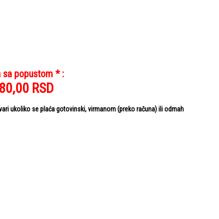
 sa popustom * :
480,00
RSD
i ukoliko se plaća gotovinski, virmanom (preko računa) ili odmah