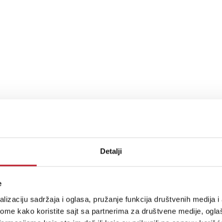
Detalji
e
lizaciju sadržaja i oglasa, pružanje funkcija društvenih medija i 
ome kako koristite sajt sa partnerima za društvene medije, oglaš