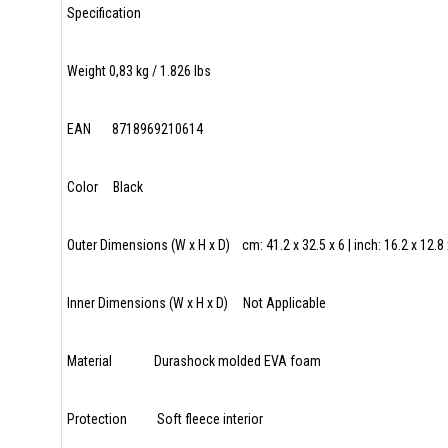
Specification
Weight 0,83 kg / 1.826 lbs
EAN 8718969210614
Color Black
Outer Dimensions (W x H x D) cm: 41.2 x 32.5 x 6 | inch: 16.2 x 12.8 
Inner Dimensions (W x H x D) Not Applicable
Material Durashock molded EVA foam
Protection Soft fleece interior