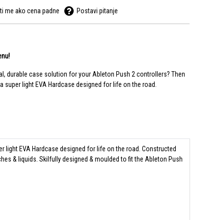
ti me ako cena padne
Postavi pitanje
enu!
nal, durable case solution for your Ableton Push 2 controllers? Then
a super light EVA Hardcase designed for life on the road.
er light EVA Hardcase designed for life on the road. Constructed
s & liquids. Skilfully designed & moulded to fit the Ableton Push