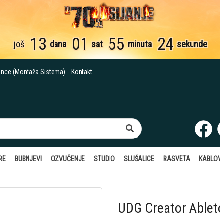
13
01
55
23
još
dana
sat
minuta
sekunde
ence (Montaža Sistema)
Kontakt
RE
BUBNJEVI
OZVUČENJE
STUDIO
SLUŠALICE
RASVETA
KABLOV
UDG Creator Ablet