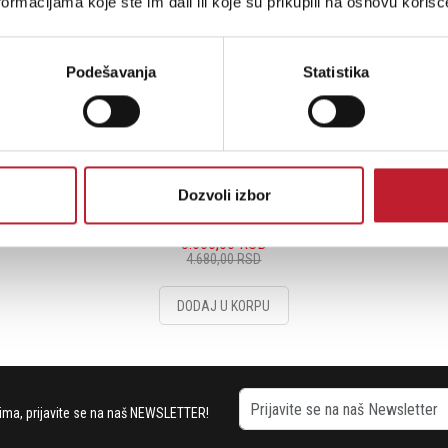
ormacijama koje ste im dali ili koje su prikupili na osnovu korišć
Podešavanja
Statistika
Pioneer HDJ-HC02
Dozvoli izbor
3.600,00
RSD
4.680,00
RSD
DODAJ U KORPU
stima, prijavite se na naš NEWSLETTER!