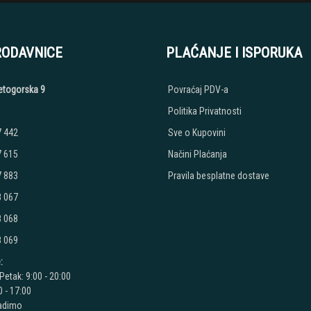
RODAVNICE
PLAĆANJE I ISPORUKA
etogorska 9
Povraćaj PDV-a
Politika Privatnosti
7 442
Sve o Kupovini
7 615
Načini Plaćanja
7 883
Pravila besplatne dostave
8 067
8 068
8 069
:
Petak: 9:00 - 20:00
 - 17:00
radimo