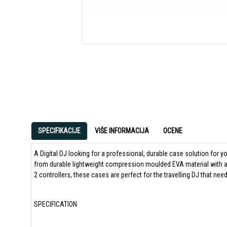
SPECIFIKACIJE
VIŠE INFORMACIJA
OCENE
A Digital DJ looking for a professional, durable case solution for 
from durable lightweight compression moulded EVA material with a l
2 controllers, these cases are perfect for the travelling DJ that nee
SPECIFICATION