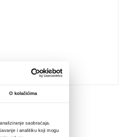
O kolačićima
analiziranje saobraćaja.
avanje i analitiku koji mogu