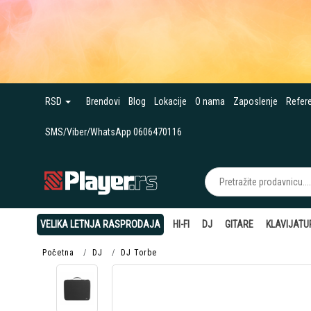
RSD
Brendovi
Blog
Lokacije
O nama
Zaposlenje
Refer
SMS/Viber/WhatsApp 0606470116
VELIKA LETNJA RASPRODAJA
HI-FI
DJ
GITARE
KLAVIJATU
Početna
DJ
DJ Torbe