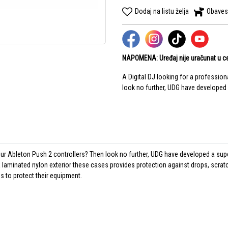
Dodaj na listu želja
Obaves
NAPOMENA: Uređaj nije uračunat u c
A Digital DJ looking for a professio
look no further, UDG have developed 
your Ableton Push 2 controllers? Then look no further, UDG have developed a sup
aminated nylon exterior these cases provides protection against drops, scratche
ds to protect their equipment.