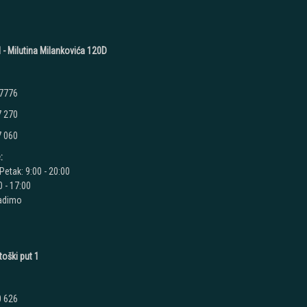
 - Milutina Milankovića 120D
 7776
7 270
7 060
:
Petak: 9:00 - 20:00
 - 17:00
radimo
toški put 1
0 626