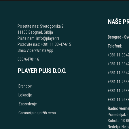
NAŠE P
Posetite nas: Svetogorska 9,
11103 Beograd, Srbija
Beograd - Sv
Pišite nam: info@player.rs
Pozovite nas: +381 11 33-47-615
Telefoni:
Sms/Viber/WhatsApp
+381 11 334
060/6470116
+381 11 334
PLAYER PLUS D.O.O.
+381 11 334
+381 11 268
Brendovi
+381 11 268
Lokacije
+381 11 268
Zaposlenje
Radno vreme
Garancija najnižih cena
Ponedeljak - 
Subota: 10:00
Nedelja: Ne 