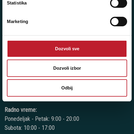
Ponedeljak - Petak: 9:00 - 20:00
Statistika
Subota: 10:00 - 17:00
Nedelja: Ne radimo
Marketing
Dozvoli sve
Novi Beograd - Milutina Milankovića 120D
Telefoni:
Dozvoli izbor
+381 11 777 7776
+381 11 7777 270
Odbij
+381 11 7777 060
Radno vreme:
Ponedeljak - Petak: 9:00 - 20:00
Subota: 10:00 - 17:00