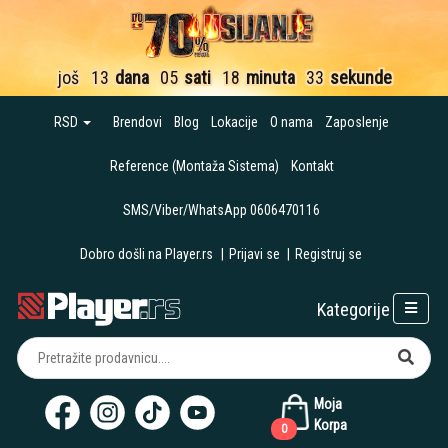
još
13
dana
05
sati
18
minuta
32
sekunde
RSD
Brendovi
Blog
Lokacije
O nama
Zaposlenje
Reference (Montaža Sistema)
Kontakt
SMS/Viber/WhatsApp 0606470116
Dobro došli na Player.rs
|
Prijavi se
|
Registruj se
Kategorije
Moja
Korpa
0