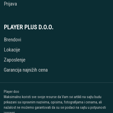
Prijava
PLAYER PLUS D.O.O.
Brendovi
Lokacije
Zaposlenje
Garancija najnižih cena
Player doo
Maksimalno koristi sve svoje resurse da Vam svi artikli na sajtu budu
prikazani sa ispravnim nazivima, opisima, fotografijama i cenama, ali
nažalost ne možemo garantovati da su svi podaci na sajtu u potpunosti
ispravni.