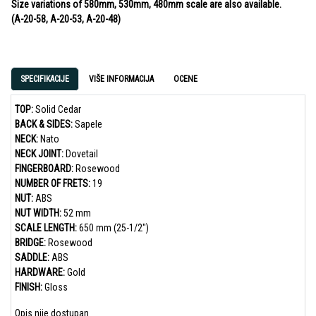
Size variations of 580mm, 530mm, 480mm scale are also available.
(A-20-58, A-20-53, A-20-48)
SPECIFIKACIJE
VIŠE INFORMACIJA
OCENE
TOP:
Solid Cedar
BACK & SIDES:
Sapele
NECK:
Nato
NECK JOINT:
Dovetail
FINGERBOARD:
Rosewood
NUMBER OF FRETS:
19
NUT:
ABS
NUT WIDTH:
52 mm
SCALE LENGTH:
650 mm (25-1/2″)
BRIDGE:
Rosewood
SADDLE:
ABS
HARDWARE:
Gold
FINISH:
Gloss
Opis nije dostupan