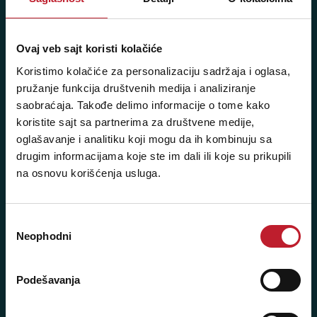
NAŠE PRODAVNICE
Ovaj veb sajt koristi kolačiće
Koristimo kolačiće za personalizaciju sadržaja i oglasa,
Beograd - Svetogorska 9
pružanje funkcija društvenih medija i analiziranje
Telefoni:
saobraćaja. Takođe delimo informacije o tome kako
koristite sajt sa partnerima za društvene medije,
+381 11 3347 442
oglašavanje i analitiku koji mogu da ih kombinuju sa
drugim informacijama koje ste im dali ili koje su prikupili
+381 11 3347 615
na osnovu korišćenja usluga.
+381 11 3347 883
+381 11 2688 067
Избор
Neophodni
сагласности
+381 11 2688 068
+381 11 2688 069
Podešavanja
Radno vreme: