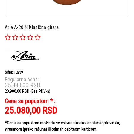
Aria A-20 N Klasična gitara
Šifra: 18259
Regularna cena:
35.880,00
RSD
20.900,00
RSD
(Bez PDV-a)
Cena sa popustom * :
25.080,00
RSD
*Cena sa popustom može da se ostvari ukoliko se plaća gotovinski,
virmanom (preko računa) ili odmah debitnom karticom.