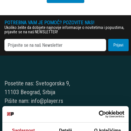
POTREBNA VAM JE POMOĆ? POZOVITE NAS!
Ukoliko želite da dobijete najnovije informacije o novitetima i popustima,
prijavite se na naš NEWSLETTER!
Prijavi
Posetite nas: Svetogorska 9,
11103 Beograd, Srbija
Pišite nam: info@player.rs
Pozovite nas: +381 11 33-47-615
Sms/Viber/WhatsApp
060/6470116
Saglasnost
Detalji
O kolačićima