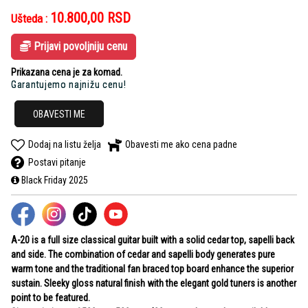
10.800,00
RSD
Ušteda :
Prijavi povoljniju cenu
Prikazana cena je za komad.
Garantujemo najnižu cenu!
OBAVESTI ME
Dodaj na listu želja
Obavesti me ako cena padne
Postavi pitanje
Black Friday 2025
A-20 is a full size classical guitar built with a solid cedar top, sapelli back
and side. The combination of cedar and sapelli body generates pure
warm tone and the traditional fan braced top board enhance the superior
sustain. Sleeky gloss natural finish with the elegant gold tuners is another
point to be featured.