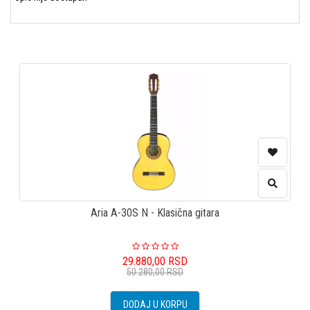
Aria A-30S N - Klasična gitara
29.880,00
RSD
50.280,00
RSD
DODAJ U KORPU