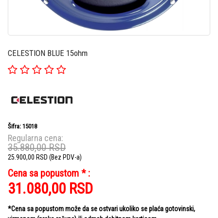
CELESTION BLUE 15ohm
Šifra: 15018
Regularna cena:
35.880,00
RSD
25.900,00
RSD
(Bez PDV-a)
Cena sa popustom * :
31.080,00
RSD
*Cena sa popustom može da se ostvari ukoliko se plaća gotovinski,