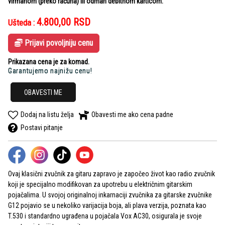
virmanom (preko računa) ili odmah debitnom karticom.
4.800,00
RSD
Ušteda :
Prijavi povoljniju cenu
Prikazana cena je za komad.
Garantujemo najnižu cenu!
OBAVESTI ME
Dodaj na listu želja
Obavesti me ako cena padne
Postavi pitanje
Ovaj klasični zvučnik za gitaru zapravo je započeo život kao radio zvučnik
koji je specijalno modifikovan za upotrebu u električnim gitarskim
pojačalima. U svojoj originalnoj inkarnaciji zvučnika za gitarske zvučnike
G12 pojavio se u nekoliko varijacija boja, ali plava verzija, poznata kao
T.530 i standardno ugrađena u pojačala Vox AC30, osigurala je svoje