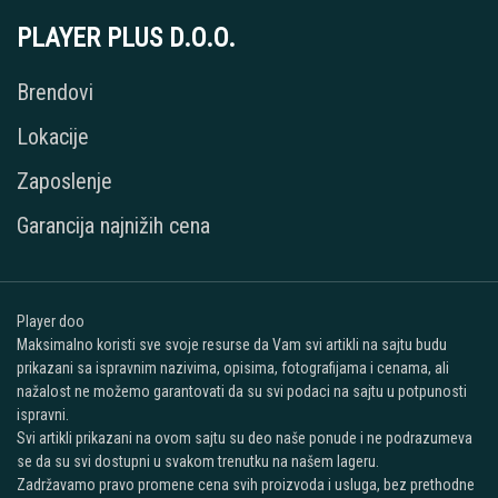
PLAYER PLUS D.O.O.
Brendovi
Lokacije
Zaposlenje
Garancija najnižih cena
Player doo
Maksimalno koristi sve svoje resurse da Vam svi artikli na sajtu budu
prikazani sa ispravnim nazivima, opisima, fotografijama i cenama, ali
nažalost ne možemo garantovati da su svi podaci na sajtu u potpunosti
ispravni.
Svi artikli prikazani na ovom sajtu su deo naše ponude i ne podrazumeva
se da su svi dostupni u svakom trenutku na našem lageru.
Zadržavamo pravo promene cena svih proizvoda i usluga, bez prethodne