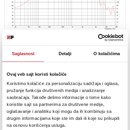
Mounting Information
Saglasnost
Detalji
O kolačićima
Diameter
Ovaj veb sajt koristi kolačiće
12.2in/309mm
Koristimo kolačiće za personalizaciju sadržaja i oglasa,
pružanje funkcija društvenih medija i analiziranje
saobraćaja. Takođe delimo informacije o tome kako
koristite sajt sa partnerima za društvene medije,
Magnet structure diameter
oglašavanje i analitiku koji mogu da ih kombinuju sa
5.0in/128mm
drugim informacijama koje ste im dali ili koje su prikupili
na osnovu korišćenja usluga.