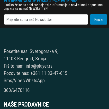
POTREBNA VAM JE POMOĆ? POZOVITE NAS!
Ukoliko želite da dobijete najnovije informacije o novitetima i popustima,
prijavite se na naš NEWSLETTER!
Prijavi
Posetite nas: Svetogorska 9,
11103 Beograd, Srbija
Pišite nam: info@player.rs
Pozovite nas: +381 11 33-47-615
Sms/Viber/WhatsApp
060/6470116
NAŠE PRODAVNICE