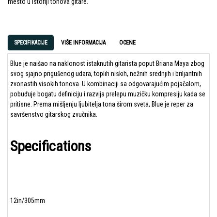
mesto u istoriji tonova gitare.
SPECIFIKACIJE
VIŠE INFORMACIJA
OCENE
Blue je naišao na naklonost istaknutih gitarista poput Briana Maya zbog
svog sjajno prigušenog udara, toplih niskih, nežnih srednjih i briljantnih
zvonastih visokih tonova. U kombinaciji sa odgovarajućim pojačalom,
pobuđuje bogatu definiciju i razvija prelepu muzičku kompresiju kada se
pritisne. Prema mišljenju ljubitelja tona širom sveta, Blue je reper za
savršenstvo gitarskog zvučnika.
Specifications
12in/305mm