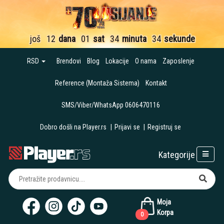
još
12
dana
01
sat
34
minuta
33
sekunde
RSD
Brendovi
Blog
Lokacije
O nama
Zaposlenje
Reference (Montaža Sistema)
Kontakt
SMS/Viber/WhatsApp 0606470116
Dobro došli na Player.rs
|
Prijavi se
|
Registruj se
Kategorije
Moja
Korpa
0