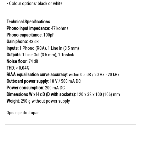
• Colour options: black or white
Technical Specifications
Phono input impedance:
47 kohms
Phono capacitance:
100pF
Gain phono:
43 dB
Inputs:
1 Phono (RCA), 1 Line In (3.5 mm)
Outputs:
1 Line Out (3.5 mm), 1 Toslink
Noise floor:
74 dB
THD:
< 0,04%
RIAA equalisation curve accuracy:
within 0.5 dB / 20 Hz - 20 kHz
Outboard power supply:
18 V / 500 mA DC
Power consumption:
200 mA DC
Dimensions W x H x D (D with sockets):
120 x 32 x 100 (106) mm
Weight:
250 g without power supply
Opis nije dostupan