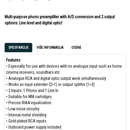
Multi-purpose phono preamplifier with A/D conversion and 2 output
options: Line level and digital optic!
SPECIFIKACIJE
VIŠE INFORMACIJA
OCENE
Features
• Especially for use with devices with no analogue input such as home
cinema receivers, soundbars etc
• Analogue RCA and digital optic output work simultaneously
• Works as input extender (2>1) or output splitter (1>2)
• 2 Inputs: 1 Phono and 1 Line In
• Suitable for MM cartridges
• Precise RIAA equalisation
• Low noise circuitry
• Internal metal shielding
• Gold-plated RCA inputs
• Outboard power supply included