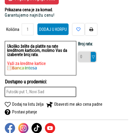
Prikazana cena je za komad.
Garantujemo najnižu cenu!
Količina
Količina
DODAJ U KORPU
Broj rata:
Ukoliko želite da platite na rate
kreditnom karticom, molimo Vas da
izaberete broj rata.
Važi za kreditne kartice
Dostupno u prodavnici:
Futoški put 1, Novi Sad
Dodaj na listu želja
Obavesti me ako cena padne
Postavi pitanje