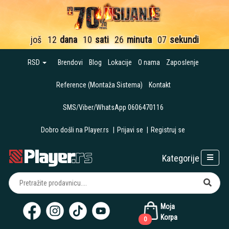
još
12
dana
10
sati
26
minuta
07
sekundi
RSD
Brendovi
Blog
Lokacije
O nama
Zaposlenje
Reference (Montaža Sistema)
Kontakt
SMS/Viber/WhatsApp 0606470116
Dobro došli na Player.rs
|
Prijavi se
|
Registruj se
Kategorije
Moja
Korpa
0