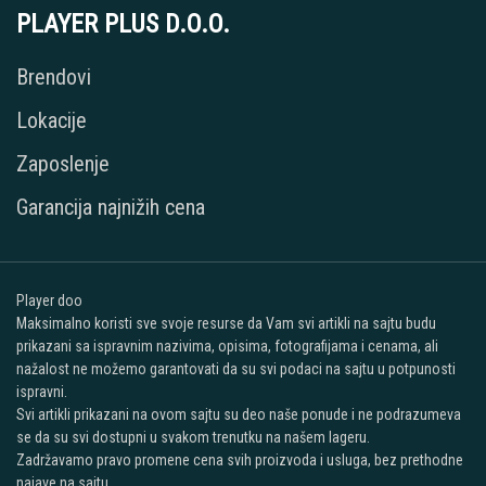
PLAYER PLUS D.O.O.
Brendovi
Lokacije
Zaposlenje
Garancija najnižih cena
Player doo
Maksimalno koristi sve svoje resurse da Vam svi artikli na sajtu budu
prikazani sa ispravnim nazivima, opisima, fotografijama i cenama, ali
nažalost ne možemo garantovati da su svi podaci na sajtu u potpunosti
ispravni.
Svi artikli prikazani na ovom sajtu su deo naše ponude i ne podrazumeva
se da su svi dostupni u svakom trenutku na našem lageru.
Zadržavamo pravo promene cena svih proizvoda i usluga, bez prethodne
najave na sajtu.