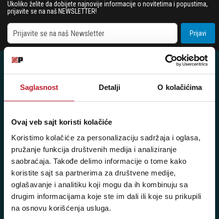
Ukoliko želite da dobijete najnovije informacije o novitetima i popustima,
prijavite se na naš NEWSLETTER!
Prijavi
Saglasnost
Detalji
O kolačićima
Posetite nas: Svetogorska 9,
11103 Beograd, Srbija
Ovaj veb sajt koristi kolačiće
Pišite nam: info@player.rs
Koristimo kolačiće za personalizaciju sadržaja i oglasa,
Pozovite nas: +381 11 33-47-615
pružanje funkcija društvenih medija i analiziranje
Sms/Viber/WhatsApp
saobraćaja. Takođe delimo informacije o tome kako
koristite sajt sa partnerima za društvene medije,
060/6470116
oglašavanje i analitiku koji mogu da ih kombinuju sa
drugim informacijama koje ste im dali ili koje su prikupili
NAŠE PRODAVNICE
na osnovu korišćenja usluga.