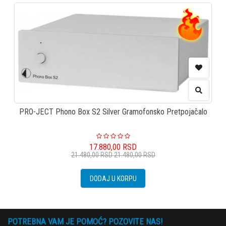
PRO-JECT Phono Box S2 Silver Gramofonsko Pretpojačalo
17.880,00
RSD
21.480,00
RSD
21.480,00
RSD
DODAJ U KORPU
POTREBNA VAM JE POMOĆ? POZOVITE NAS!