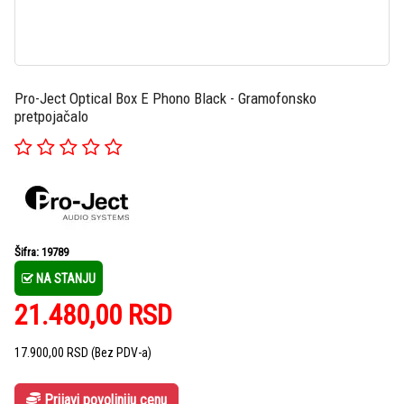
Pro-Ject Optical Box E Phono Black - Gramofonsko
pretpojačalo
Šifra: 19789
NA STANJU
21.480,00
RSD
17.900,00
RSD
(Bez PDV-a)
Prijavi povoljniju cenu