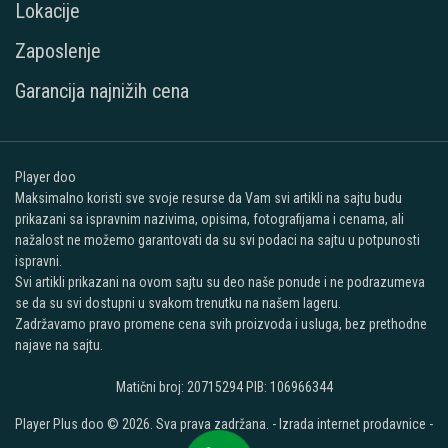
Lokacije
Zaposlenje
Garancija najnižih cena
Player doo
Maksimalno koristi sve svoje resurse da Vam svi artikli na sajtu budu
prikazani sa ispravnim nazivima, opisima, fotografijama i cenama, ali
nažalost ne možemo garantovati da su svi podaci na sajtu u potpunosti
ispravni.
Svi artikli prikazani na ovom sajtu su deo naše ponude i ne podrazumeva
se da su svi dostupni u svakom trenutku na našem lageru.
Zadržavamo pravo promene cena svih proizvoda i usluga, bez prethodne
najave na sajtu.
Matični broj: 20715294 PIB: 106966344
Player Plus doo © 2026. Sva prava zadržana. -
Izrada internet prodavnice
-
Selltico.