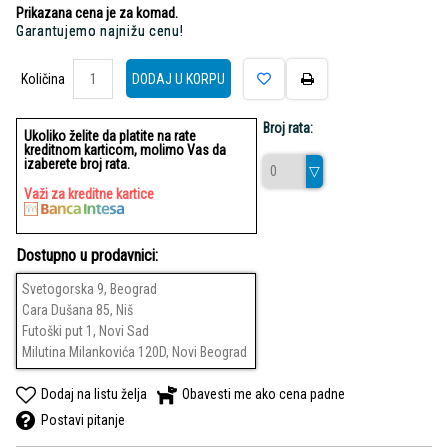
Prikazana cena je za komad.
Garantujemo najnižu cenu!
Količina
Količina
DODAJ U KORPU
Broj rata:
Ukoliko želite da platite na rate
kreditnom karticom, molimo Vas da
izaberete broj rata.
Važi za kreditne kartice
Dostupno u prodavnici:
Svetogorska 9, Beograd
Cara Dušana 85, Niš
Futoški put 1, Novi Sad
Milutina Milankovića 120D, Novi Beograd
Dodaj na listu želja
Obavesti me ako cena padne
Postavi pitanje