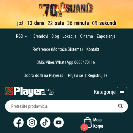
još
13
dana
22
sata
36
minuta
09
sekundi
RSD
Brendovi
Blog
Lokacije
O nama
Zaposlenje
Reference (Montaža Sistema)
Kontakt
SMS/Viber/WhatsApp 0606470116
Dobro došli na Player.rs
|
Prijavi se
|
Registruj se
Kategorije
Moja
Korpa
0