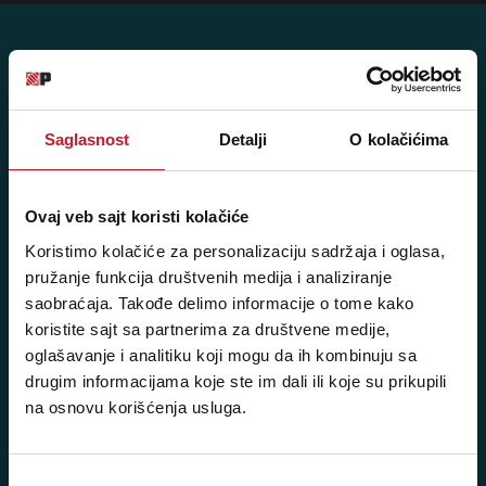
Posetite nas: Svetogorska 9,
11103 Beograd, Srbija
Saglasnost
Detalji
O kolačićima
Pišite nam: info@player.rs
Pozovite nas: +381 11 33-47-615
Ovaj veb sajt koristi kolačiće
Sms/Viber/WhatsApp
Koristimo kolačiće za personalizaciju sadržaja i oglasa,
pružanje funkcija društvenih medija i analiziranje
060/6470116
saobraćaja. Takođe delimo informacije o tome kako
koristite sajt sa partnerima za društvene medije,
NAŠE PRODAVNICE
oglašavanje i analitiku koji mogu da ih kombinuju sa
drugim informacijama koje ste im dali ili koje su prikupili
Beograd - Svetogorska 9
na osnovu korišćenja usluga.
Telefoni:
+381 11 3347 442
Избор