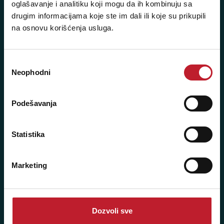
oglašavanje i analitiku koji mogu da ih kombinuju sa
Sms/Viber/WhatsApp
drugim informacijama koje ste im dali ili koje su prikupili
na osnovu korišćenja usluga.
060/6470116
NAŠE PRODAVNICE
Избор
Neophodni
сагласности
Beograd - Svetogorska 9
Podešavanja
Telefoni:
+381 11 3347 442
Statistika
+381 11 3347 615
Marketing
+381 11 3347 883
+381 11 2688 067
+381 11 2688 068
Dozvoli sve