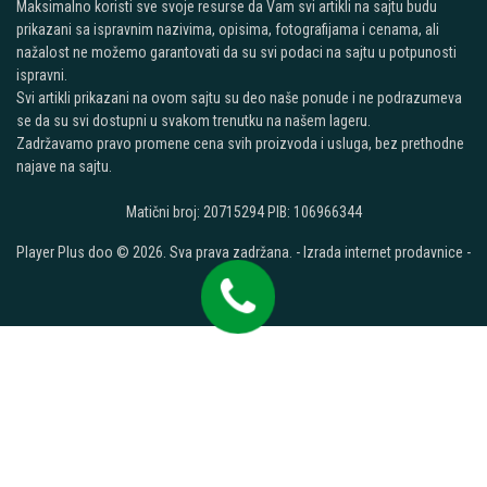
Maksimalno koristi sve svoje resurse da Vam svi artikli na sajtu budu
prikazani sa ispravnim nazivima, opisima, fotografijama i cenama, ali
nažalost ne možemo garantovati da su svi podaci na sajtu u potpunosti
ispravni.
Svi artikli prikazani na ovom sajtu su deo naše ponude i ne podrazumeva
se da su svi dostupni u svakom trenutku na našem lageru.
Zadržavamo pravo promene cena svih proizvoda i usluga, bez prethodne
najave na sajtu.
Matični broj: 20715294 PIB: 106966344
Player Plus doo © 2026. Sva prava zadržana. -
Izrada internet prodavnice
-
Selltico.