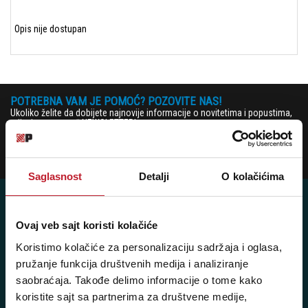
Opis nije dostupan
POTREBNA VAM JE POMOĆ? POZOVITE NAS!
Ukoliko želite da dobijete najnovije informacije o novitetima i popustima,
prijavite se na naš NEWSLETTER!
Prijavi
Saglasnost
Detalji
O kolačićima
Ovaj veb sajt koristi kolačiće
Posetite nas: Svetogorska 9,
Koristimo kolačiće za personalizaciju sadržaja i oglasa,
11103 Beograd, Srbija
pružanje funkcija društvenih medija i analiziranje
saobraćaja. Takođe delimo informacije o tome kako
Pišite nam: info@player.rs
koristite sajt sa partnerima za društvene medije,
Pozovite nas: +381 11 33-47-615