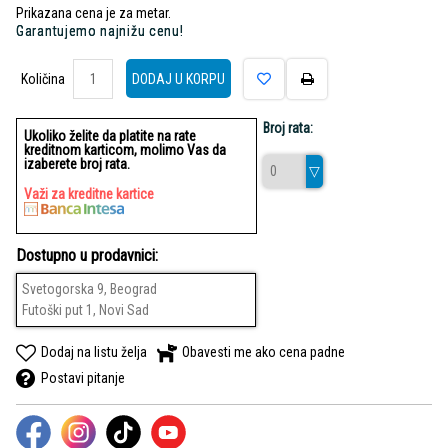
Prikazana cena je za metar.
Garantujemo najnižu cenu!
Količina
Količina
DODAJ U KORPU
Broj rata:
Ukoliko želite da platite na rate
kreditnom karticom, molimo Vas da
izaberete broj rata.
Važi za kreditne kartice
Dostupno u prodavnici:
Svetogorska 9, Beograd
Futoški put 1, Novi Sad
Dodaj na listu želja
Obavesti me ako cena padne
Postavi pitanje