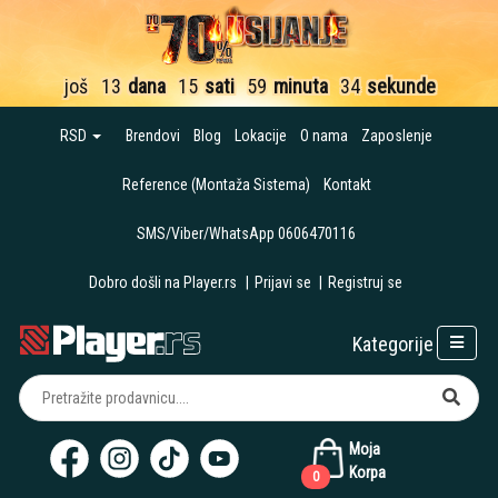
još
13
dana
15
sati
59
minuta
34
sekunde
RSD
Brendovi
Blog
Lokacije
O nama
Zaposlenje
Reference (Montaža Sistema)
Kontakt
SMS/Viber/WhatsApp 0606470116
Dobro došli na Player.rs
|
Prijavi se
|
Registruj se
Kategorije
Moja
Korpa
0