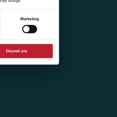
enja usluga.
Korpa
Registracija
Marketing
Prijava
Dozvoli sve