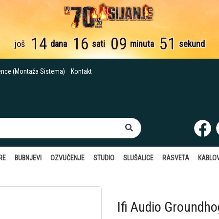
14
16
09
50
još
dana
sati
minuta
sekundi
ence (Montaža Sistema)
Kontakt
RE
BUBNJEVI
OZVUČENJE
STUDIO
SLUŠALICE
RASVETA
KABLOV
Ifi Audio Groundh