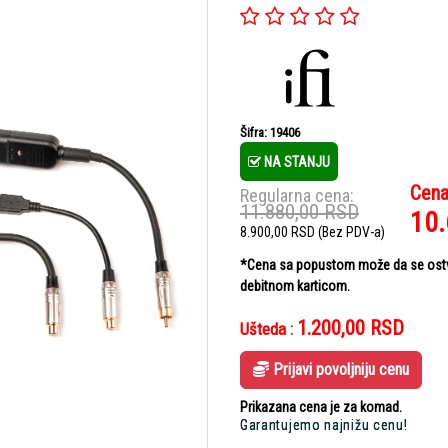
Šifra: 19406
NA STANJU
Cena
Regularna cena:
11.880,00
RSD
10
8.900,00
RSD
(Bez PDV-a)
*Cena sa popustom može da se ostvar
debitnom karticom.
1.200,00
RSD
Ušteda :
Prijavi povoljniju cenu
Prikazana cena je za komad.
Garantujemo najnižu cenu!