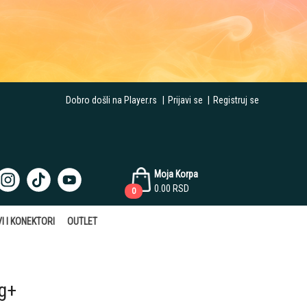
Dobro došli na Player.rs
|
Prijavi se
|
Registruj se
Moja Korpa
0.00
RSD
0
I I KONEKTORI
OUTLET
og+