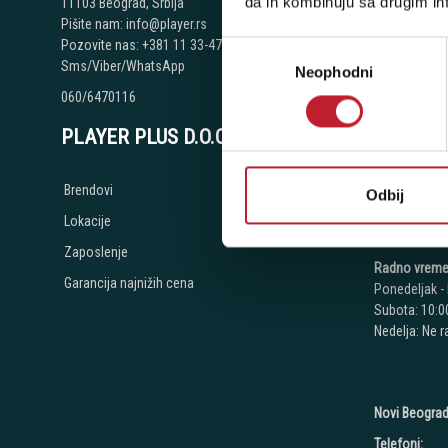
da ih kombinuju sa drugim inf
11103 Beograd, Srbija
Beograd - Sv
Pišite nam: info@player.rs
Pozovite nas: +381 11 33-47-615
Избор
Telefoni:
Sms/Viber/WhatsApp
Neophodni
сагласности
+381 11 334
060/6470116
+381 11 334
PLAYER PLUS D.O.O.
+381 11 334
+381 11 268
Brendovi
Odbij
+381 11 268
Lokacije
+381 11 268
Zaposlenje
Radno vreme
Garancija najnižih cena
Ponedeljak - 
Subota: 10:00
Nedelja: Ne 
Novi Beograd
Telefoni: