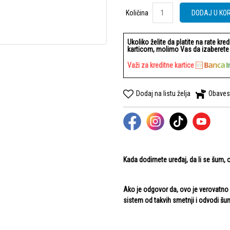
Količina
Količina
DODAJ U KO
Ukoliko želite da platite na rate kre
karticom, molimo Vas da izaberete b
Važi za kreditne kartice
Dodaj na listu želja
Obaves
Kada dodirnete uređaj, da li se šum
Ako je odgovor da, ovo je verovatno
sistem od takvih smetnji i odvodi š