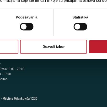
ormacijama koje ste im dali ili koje su prikupili na osnovu korišć
etogorska 9
Povraćaj PDV-a
Politika Privatnosti
Podešavanja
Statistika
7 442
Sve o Kupovini
7 615
Načini Plaćanja
7 883
Pravila besplatne dostave
8 067
Dozvoli izbor
8 068
8 069
:
Petak: 9:00 - 20:00
 - 17:00
radimo
 - Milutina Milankovića 120D