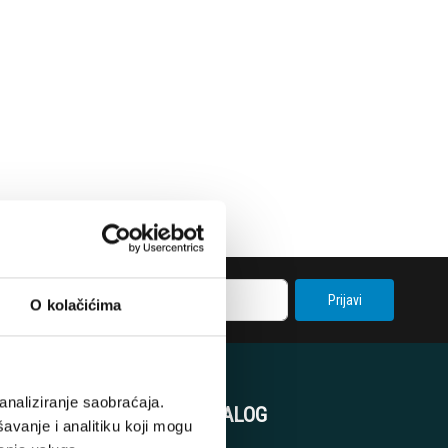
Prijavi
O kolačićima
analiziranje saobraćaja.
KORISNIČKI NALOG
avanje i analitiku koji mogu