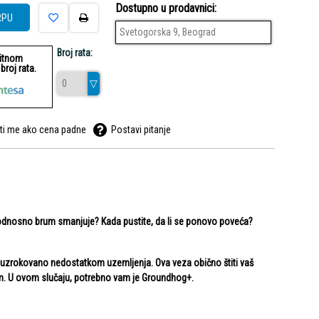
Dostupno u prodavnici:
RPU
Svetogorska 9, Beograd
Broj rata:
ditnom
roj rata.
ti me ako cena padne
Postavi pitanje
, odnosno brum smanjuje? Kada pustite, da li se ponovo poveća?
 uzrokovano nedostatkom uzemljenja. Ova veza obično štiti vaš
um. U ovom slučaju, potrebno vam je Groundhog+.