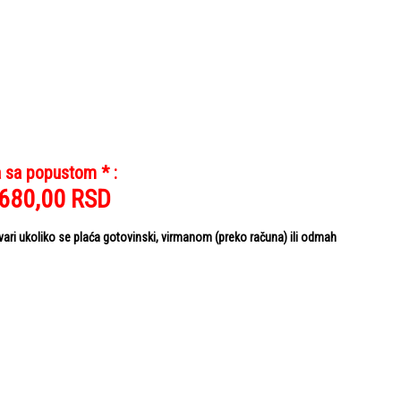
 sa popustom * :
.680,00
RSD
i ukoliko se plaća gotovinski, virmanom (preko računa) ili odmah