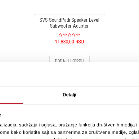
SVS SoundPath Speaker Level
Subwoofer Adapter
11.880,00
RSD
DODAJ U KORPU
stima, prijavite se na naš NEWSLETTER!
Detalji
e
lizaciju sadržaja i oglasa, pružanje funkcija društvenih medija i 
RODAVNICE
PLAĆANJE I ISPORUKA
ome kako koristite sajt sa partnerima za društvene medije, oglaš