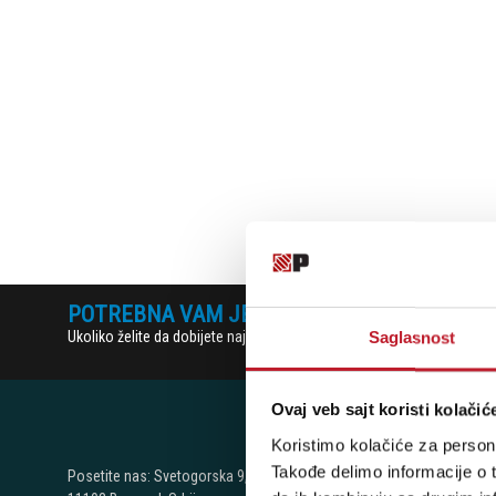
POTREBNA VAM JE POMOĆ? POZOVITE NAS!
Ukoliko želite da dobijete najnovije informacije o novitetima i popu
Saglasnost
Ovaj veb sajt koristi kolačić
Koristimo kolačiće za persona
NAŠE P
Takođe delimo informacije o t
Posetite nas: Svetogorska 9,