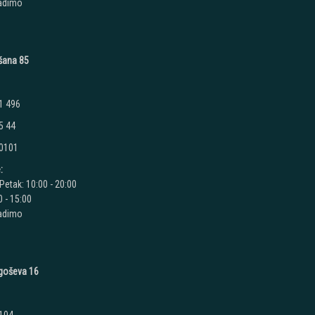
radimo
ušana 85
1 496
5 44
 0101
:
Petak: 10:00 - 20:00
 - 15:00
radimo
jegoševa 16