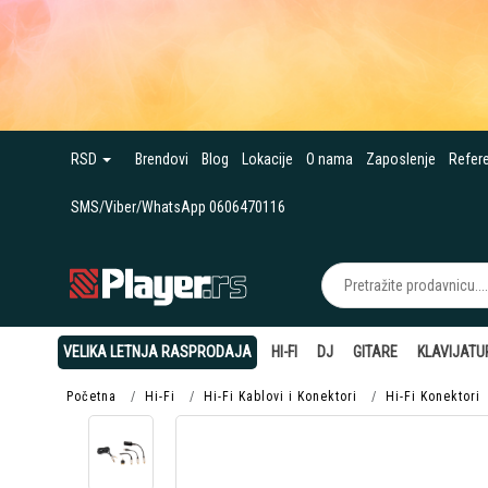
RSD
Brendovi
Blog
Lokacije
O nama
Zaposlenje
Refer
SMS/Viber/WhatsApp 0606470116
VELIKA LETNJA RASPRODAJA
HI-FI
DJ
GITARE
KLAVIJATU
Početna
Hi-Fi
Hi-Fi Kablovi i Konektori
Hi-Fi Konektori