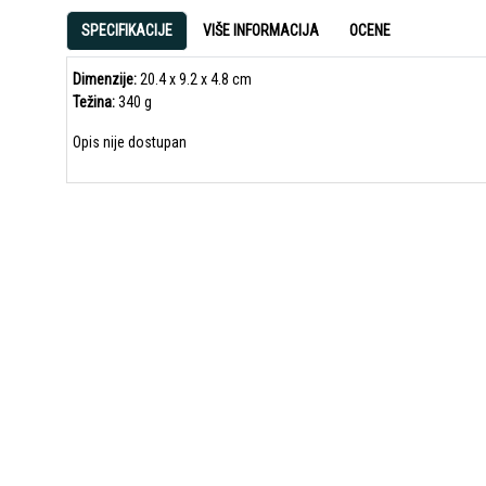
SPECIFIKACIJE
VIŠE INFORMACIJA
OCENE
Dimenzije:
20.4 x 9.2 x 4.8 cm
Težina:
340 g
Opis nije dostupan