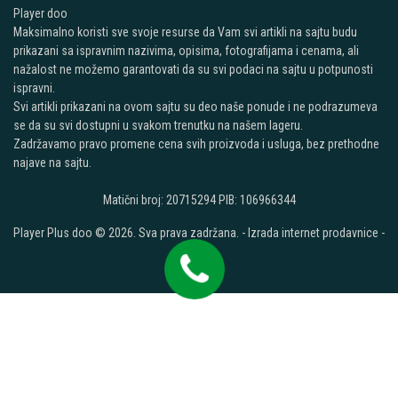
Player doo
Maksimalno koristi sve svoje resurse da Vam svi artikli na sajtu budu
prikazani sa ispravnim nazivima, opisima, fotografijama i cenama, ali
nažalost ne možemo garantovati da su svi podaci na sajtu u potpunosti
ispravni.
Svi artikli prikazani na ovom sajtu su deo naše ponude i ne podrazumeva
se da su svi dostupni u svakom trenutku na našem lageru.
Zadržavamo pravo promene cena svih proizvoda i usluga, bez prethodne
najave na sajtu.
Matični broj: 20715294 PIB: 106966344
Player Plus doo © 2026. Sva prava zadržana. -
Izrada internet prodavnice
-
Selltico.