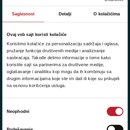
Pozovite nas: +381 11 33-47-615
Saglasnost
Detalji
O kolačićima
Sms/Viber/WhatsApp
060/6470116
Ovaj veb sajt koristi kolačiće
Koristimo kolačiće za personalizaciju sadržaja i oglasa,
NAŠE PRODAVNICE
pružanje funkcija društvenih medija i analiziranje
saobraćaja. Takođe delimo informacije o tome kako
Beograd - Svetogorska 9
koristite sajt sa partnerima za društvene medije,
Telefoni:
oglašavanje i analitiku koji mogu da ih kombinuju sa
drugim informacijama koje ste im dali ili koje su prikupili
+381 11 3347 442
na osnovu korišćenja usluga.
+381 11 3347 615
+381 11 3347 883
Избор
Neophodni
сагласности
+381 11 2688 067
+381 11 2688 068
Podešavanja