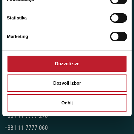
+381 11 2688 069
Statistika
Radno vreme:
Ponedeljak - Petak: 9:00 - 20:00
Marketing
Subota: 10:00 - 17:00
Nedelja: Ne radimo
Dozvoli sve
Novi Beograd - Milutina Milankovića 120D
Dozvoli izbor
Telefoni:
Odbij
+381 11 777 7776
+381 11 7777 270
+381 11 7777 060