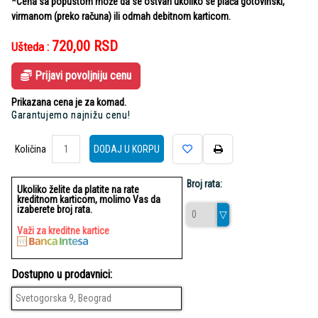
*Cena sa popustom može da se ostvari ukoliko se plaća gotovinski,
virmanom (preko računa) ili odmah debitnom karticom.
720,00
RSD
Ušteda :
Prijavi povoljniju cenu
Prikazana cena je za komad.
Garantujemo najnižu cenu!
Količina
Količina
DODAJ U KORPU
Broj rata:
Ukoliko želite da platite na rate
kreditnom karticom, molimo Vas da
izaberete broj rata.
Važi za kreditne kartice
Dostupno u prodavnici:
Svetogorska 9, Beograd