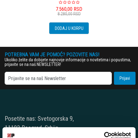
7.560,00
RSD
8.280,00
RSD
DODAJ U KORPU
POTREBNA VAM JE POMOĆ? POZOVITE NAS!
Ukoliko želite da dobijete najnovije informacije o novitetima i popustima,
prijavite se na naš NEWSLETTER!
Prijavi
Posetite nas: Svetogorska 9,
11103 Beograd, Srbija
Pišite nam: info@player.rs