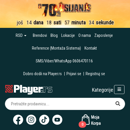
još
14
dana
18
sati
57
minuta
33
sekunde
RSD
Brendovi
Blog
Lokacije
O nama
Zaposlenje
Reference (Montaža Sistema)
Kontakt
SMS/Viber/WhatsApp 0606470116
Dobro došli na Player.rs
|
Prijavi se
|
Registruj se
Kategorije
Moja
Korpa
0