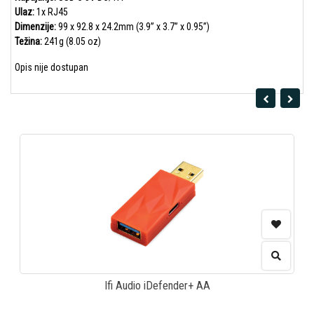
Ulaz:
1x RJ45
Dimenzije:
99 x 92.8 x 24.2mm (3.9” x 3.7” x 0.95”)
Težina:
241g (8.05 oz)
Opis nije dostupan
Ifi Audio iDefender+ AA