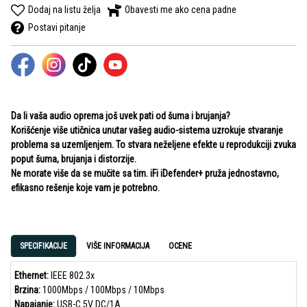
Dodaj na listu želja
Obavesti me ako cena padne
Postavi pitanje
Da li vaša audio oprema još uvek pati od šuma i brujanja?
Korišćenje više utičnica unutar vašeg audio-sistema uzrokuje stvaranje
problema sa uzemljenjem. To stvara neželjene efekte u reprodukciji zvuka
poput šuma, brujanja i distorzije.
Ne morate više da se mučite sa tim. iFi iDefender+ pruža jednostavno,
efikasno rešenje koje vam je potrebno.
SPECIFIKACIJE
VIŠE INFORMACIJA
OCENE
Ethernet:
IEEE 802.3x
Brzina:
1000Mbps / 100Mbps / 10Mbps
Napajanje:
USB-C 5V DC/1A