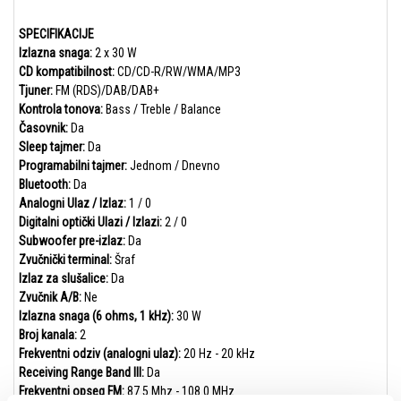
SPECIFIKACIJE
Izlazna snaga:
2 x 30 W
CD kompatibilnost:
CD/CD-R/RW/WMA/MP3
Tjuner:
FM (RDS)/DAB/DAB+
Kontrola tonova:
Bass / Treble / Balance
Časovnik:
Da
Sleep tajmer:
Da
Programabilni tajmer:
Jednom / Dnevno
Bluetooth:
Da
Analogni Ulaz / Izlaz:
1 / 0
Digitalni optički Ulazi / Izlazi:
2 / 0
Subwoofer pre-izlaz:
Da
Zvučnički terminal:
Šraf
Izlaz za slušalice:
Da
Zvučnik A/B:
Ne
Izlazna snaga (6 ohms, 1 kHz):
30 W
Broj kanala:
2
Frekventni odziv (analogni ulaz):
20 Hz - 20 kHz
Receiving Range Band III:
Da
Frekventni opseg FM:
87.5 Mhz - 108.0 MHz