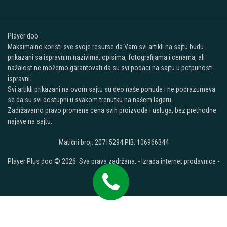
Player doo
Maksimalno koristi sve svoje resurse da Vam svi artikli na sajtu budu
prikazani sa ispravnim nazivima, opisima, fotografijama i cenama, ali
nažalost ne možemo garantovati da su svi podaci na sajtu u potpunosti
ispravni.
Svi artikli prikazani na ovom sajtu su deo naše ponude i ne podrazumeva
se da su svi dostupni u svakom trenutku na našem lageru.
Zadržavamo pravo promene cena svih proizvoda i usluga, bez prethodne
najave na sajtu.
Matični broj: 20715294 PIB: 106966344
Player Plus doo © 2026. Sva prava zadržana. -
Izrada internet prodavnice
-
Selltico.