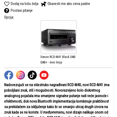
Dodaj na listu želja
Obavesti me ako cena padne
Postavi pitanje
Opcija:
Denon RCD-M41 Black DAB
DAB+ - mini linija
Nadovezujući se na višestruko nagrađivani RCD-M40, novi RCD-M41 ima
poboljšani zvuk, stil i mogućnosti. Novorazvijeno kolo diskretnog
analognog pojačala ima smanjene signalne putanje radi veće jasnoće i
efektivnosti, dok nova Bluetooth implementacija kombinuje praktičnost
sa prekidačem za isključenje kako bi se smanjio uticaj drugih izvora na
zvuk kada se ne koriste. U međuvremenu, novi dizajn nalikuje onom od