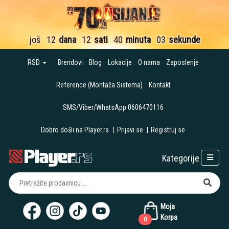
još
12
dana
12
sati
40
minuta
03
sekunde
RSD
Brendovi
Blog
Lokacije
O nama
Zaposlenje
Reference (Montaža Sistema)
Kontakt
SMS/Viber/WhatsApp 0606470116
Dobro došli na Player.rs
|
Prijavi se
|
Registruj se
Kategorije
Moja
Korpa
0