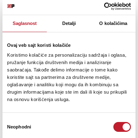
Dostupne boje:
Crna/Premijum srebrna
Daljinski upravljač:
RC-1162
Potrošnja snage:
70 W
Potrošnja snage u Standby modu:
0.3 W
Saglasnost
Detalji
O kolačićima
Maksimalne dimenzije (Š x D x V):
210 x 308 x 115 mm
Težina:
4 kg
Ovaj veb sajt koristi kolačiće
Opis nije dostupan
Koristimo kolačiće za personalizaciju sadržaja i oglasa,
pružanje funkcija društvenih medija i analiziranje
saobraćaja. Takođe delimo informacije o tome kako
koristite sajt sa partnerima za društvene medije,
oglašavanje i analitiku koji mogu da ih kombinuju sa
drugim informacijama koje ste im dali ili koje su prikupili
na osnovu korišćenja usluga.
Избор
Neophodni
сагласности