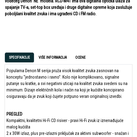
vodećeg Denon 'NE' modela. RCD-M41 ima dva digitalna optička ulaza za
spajanje TV-a, set-top box uređaja i druge digitalne opreme koja zaslužuje
poboljšani kvalitet zvuka i ima ugrađeni CD i FM radio.
SPECIFIKACIJE
VIŠE INFORMACIJA
OCENE
Popularna Denon M serija pruža visok kvalitet zvuka zasnovan na
konceptu “jednostavno i ravno”. Kolo nije komplikovano, signalne
putanje su kratke, a svi negativni uticaji na kvalitet zvuka svedeni su na
minimum. Dizajn električnih kola i način na koji je kućište koncipirano
osiguravaju da je zvuk koji čujete potpuno veran originalnoj izvedbi.
PREGLED
Kompaktni, kvalitetni Hi-Fi CD risiver - pravi Hi-Fi zvuk iz iznenađujuće
malog kućišta
2 x 30W izlaz, plus pre-izlazni priključak za aktivni subwoofer - snažan i