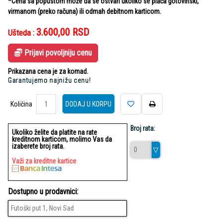
*Cena sa popustom može da se ostvari ukoliko se plaća gotovinski,
virmanom (preko računa) ili odmah debitnom karticom.
3.600,00
RSD
Ušteda :
Prijavi povoljniju cenu
Prikazana cena je za komad.
Garantujemo najnižu cenu!
Količina
Količina
DODAJ U KORPU
Broj rata:
Ukoliko želite da platite na rate
kreditnom karticom, molimo Vas da
izaberete broj rata.
Važi za kreditne kartice
Dostupno u prodavnici:
Futoški put 1, Novi Sad