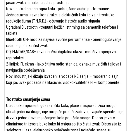
jasan zvuk za male i srednje prostorije
Nova diskretna analogna kola - poboljšane audio performance
Jednostavna i ravna konstrukcija električnih kola i dizajn trostruke
redukcije šuma (T.N.R.D.) - očuvanje čistoće audio signala
Ugrađeni Bluetooth - trenutni bežični striming sa pametnih telefona i
tableta
Bluetooth OFF mod za najviše zvučne performanse - onemogućavanje
radio signala za čist zvuk
CD, FM/DAB/DAB+ i dva optička digitalna ulaza - mnoštvo opcija za
reprodukciju
2-linijski FL ekran - lako čitljiva radio stanica, oznaka muzičkih fajlova i
navigacija podešavanja
Novi industrijski dizajn izveden iz vodeće NE serije – moderan dizajn
koji još uvek podseća na klasične, visokokvalitetne Hi-Fi komponente.
Trostruko smanjenje šuma
U audio komponenti gde različita kola, ploče i rasporedi žica mogu
uticati jedni na druge, nije moguće postići zadovoljavajuće specifikacije
ili zvuk jednostavnim jačanjem kola pojačala snage. Denon je zato
eliminisao tri izvora buke kako bi osigurao što čistiji zvuk. Distorzija iz
selektora ulaza, elektronsko pojačanje tona i pojačalo snage su