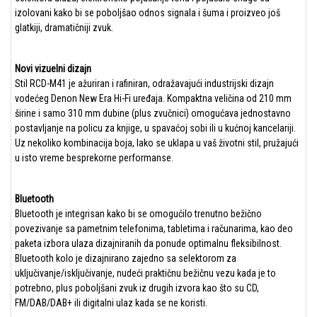
izolovani kako bi se poboljšao odnos signala i šuma i proizveo još
glatkiji, dramatičniji zvuk.
Novi vizuelni dizajn
Stil RCD-M41 je ažuriran i rafiniran, odražavajući industrijski dizajn
vodećeg Denon New Era Hi-Fi uređaja. Kompaktna veličina od 210 mm
širine i samo 310 mm dubine (plus zvučnici) omogućava jednostavno
postavljanje na policu za knjige, u spavaćoj sobi ili u kućnoj kancelariji.
Uz nekoliko kombinacija boja, lako se uklapa u vaš životni stil, pružajući
u isto vreme besprekorne performanse.
Bluetooth
Bluetooth je integrisan kako bi se omogućilo trenutno bežično
povezivanje sa pametnim telefonima, tabletima i računarima, kao deo
paketa izbora ulaza dizajniranih da ponude optimalnu fleksibilnost.
Bluetooth kolo je dizajnirano zajedno sa selektorom za
uključivanje/isključivanje, nudeći praktičnu bežičnu vezu kada je to
potrebno, plus poboljšani zvuk iz drugih izvora kao što su CD,
FM/DAB/DAB+ ili digitalni ulaz kada se ne koristi.