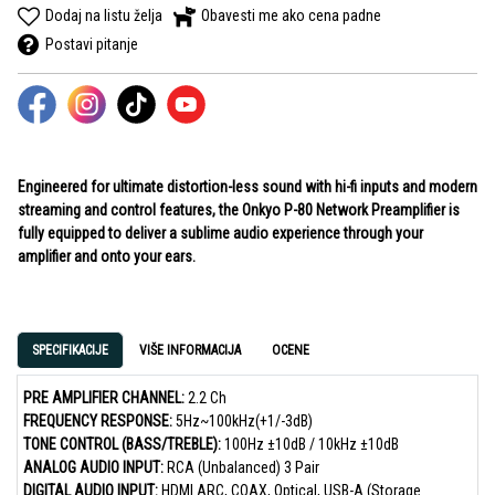
Dodaj na listu želja
Obavesti me ako cena padne
Postavi pitanje
Engineered for ultimate distortion-less sound with hi-fi inputs and modern
streaming and control features, the Onkyo P-80 Network Preamplifier is
fully equipped to deliver a sublime audio experience through your
amplifier and onto your ears.
SPECIFIKACIJE
VIŠE INFORMACIJA
OCENE
PRE AMPLIFIER CHANNEL:
2.2 Ch
FREQUENCY RESPONSE:
5Hz~100kHz(+1/-3dB)
TONE CONTROL (BASS/TREBLE):
100Hz ±10dB / 10kHz ±10dB
ANALOG AUDIO INPUT:
RCA (Unbalanced) 3 Pair
DIGITAL AUDIO INPUT:
HDMI ARC, COAX, Optical, USB-A (Storage