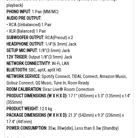
playback)
PHONO INPUT:
1 Pair (MM/MC)
AUDIO PRE OUTPUT:
• RCA (Unbalanced) 1 Pair
• XLR (Balanced) 1 Pair
SUBWOOFER OUTPUT:
RCA(Preout) x 2
HEADPHONE OUTPUT:
1/4”(6.3mm) Jack
SETUP MIC INPUT:
1/8”(3.5mm) Jack
12V TRIGER:
Output 1/8”(3.5mm) Jack
NETWORK CONNECTIVITY:
Wi-Fi, LAN
BLUETOOTH:
SBC, aptX, aptX HD
NETWORK SERVICE:
Spotify Connect, TIDAL Connect, Amazon Music,
Qobuz Connect, QQ Music, Tune In, Roon Ready
ROOM CALIBRATION:
Dirac Live® Room Correction
PRODUCT DIMENSIONS (W X H X D):
17.1” (435mm) x 5.3” (135mm) x 14”
(355mm)
PRODUCT WEIGHT:
12.0 kg
PACKAGE DIMENSIONS (W X H X D):
21.3” (542mm) x 9.3” (236mm) x
17.4” (441mm)
POWER CONSUMPTION:
35w, 30w(idle), Less than 0.3w (Standby)