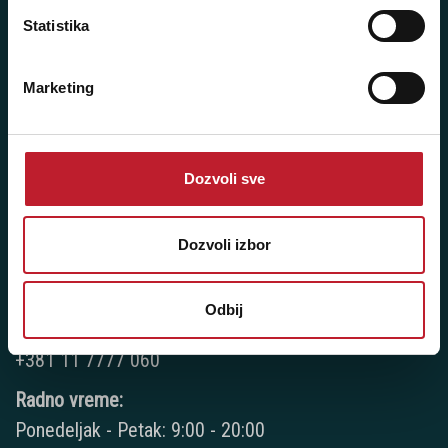
Radno vreme:
Statistika
Ponedeljak - Petak: 9:00 - 20:00
Subota: 10:00 - 17:00
Marketing
Nedelja: Ne radimo
Dozvoli sve
Novi Beograd - Milutina Milankovića 120D
Telefoni:
Dozvoli izbor
+381 11 777 7776
Odbij
+381 11 7777 270
+381 11 7777 060
Radno vreme:
Ponedeljak - Petak: 9:00 - 20:00