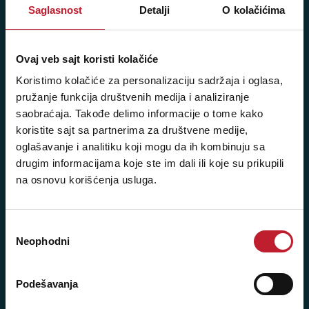
Saglasnost
Detalji
O kolačićima
060/6470116
NAŠE PRODAVNICE
Ovaj veb sajt koristi kolačiće
Koristimo kolačiće za personalizaciju sadržaja i oglasa,
Beograd - Svetogorska 9
pružanje funkcija društvenih medija i analiziranje
saobraćaja. Takođe delimo informacije o tome kako
Telefoni:
koristite sajt sa partnerima za društvene medije,
oglašavanje i analitiku koji mogu da ih kombinuju sa
+381 11 3347 442
drugim informacijama koje ste im dali ili koje su prikupili
+381 11 3347 615
na osnovu korišćenja usluga.
+381 11 3347 883
Избор
+381 11 2688 067
Neophodni
сагласности
+381 11 2688 068
Podešavanja
+381 11 2688 069