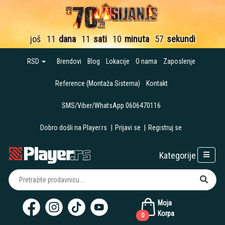
još
11
dana
11
sati
10
minuta
56
sekundi
RSD
Brendovi
Blog
Lokacije
O nama
Zaposlenje
Reference (Montaža Sistema)
Kontakt
SMS/Viber/WhatsApp 0606470116
Dobro došli na Player.rs
|
Prijavi se
|
Registruj se
Kategorije
Moja
Korpa
0