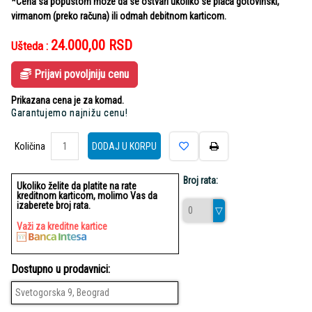
*Cena sa popustom može da se ostvari ukoliko se plaća gotovinski,
virmanom (preko računa) ili odmah debitnom karticom.
24.000,00
RSD
Ušteda :
Prijavi povoljniju cenu
Prikazana cena je za komad.
Garantujemo najnižu cenu!
Količina
Količina
DODAJ U KORPU
Broj rata:
Ukoliko želite da platite na rate
kreditnom karticom, molimo Vas da
izaberete broj rata.
Važi za kreditne kartice
Dostupno u prodavnici:
Svetogorska 9, Beograd