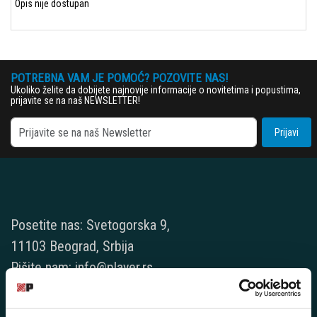
Opis nije dostupan
POTREBNA VAM JE POMOĆ? POZOVITE NAS!
Ukoliko želite da dobijete najnovije informacije o novitetima i popustima,
prijavite se na naš NEWSLETTER!
Prijavi
Posetite nas: Svetogorska 9,
11103 Beograd, Srbija
Pišite nam: info@player.rs
Pozovite nas: +381 11 33-47-615
Sms/Viber/WhatsApp