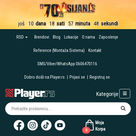
još
10
dana
18
sati
57
minuta
47
sekundi
RSD
Brendovi
Blog
Lokacije
O nama
Zaposlenje
Reference (Montaža Sistema)
Kontakt
SMS/Viber/WhatsApp 0606470116
Dobro došli na Player.rs
|
Prijavi se
|
Registruj se
Kategorije
Moja
Korpa
0