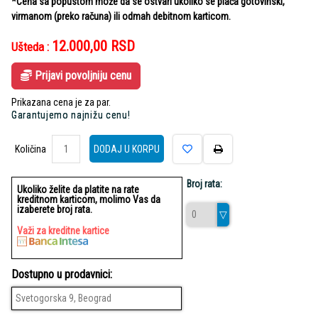
*Cena sa popustom može da se ostvari ukoliko se plaća gotovinski,
virmanom (preko računa) ili odmah debitnom karticom.
12.000,00
RSD
Ušteda :
Prijavi povoljniju cenu
Prikazana cena je za par.
Garantujemo najnižu cenu!
Količina
Količina
DODAJ U KORPU
Broj rata:
Ukoliko želite da platite na rate
kreditnom karticom, molimo Vas da
izaberete broj rata.
Važi za kreditne kartice
Dostupno u prodavnici:
Svetogorska 9, Beograd