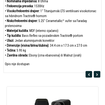
• Nominalna impedansa:
8 Ohma
• Frekvencija preseka:
1530Hz
• Visokofrekventni drajver:
1" Titanijumski LTS ventilisani visokotonac
sa hibridnom Tractrix® hornom
• Niskofrekventni drajver:
5.25" Cerametallic™ vufer sa Faraday
prstenovima
• Materijal kućišta:
MDF (interno ojačano)
• Tip kućišta:
Bass Reflex sa pozadinskim Tractrix® portom
• Ulazi:
Jedan aluminijumski konektor
• Dimenzije (visina/širina/dubina):
34.4 cm x 17.3 cm x 27.0 cm
• Težina:
5.95 kg
• Završna obrada:
Ebony (crna ebanovina) ili Walnut (orah)
Opis nije dostupan