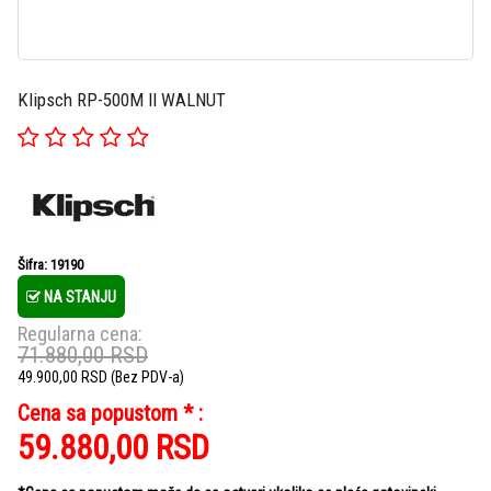
Klipsch RP-500M II WALNUT
Šifra: 19190
NA STANJU
Regularna cena:
71.880,00
RSD
49.900,00
RSD
(Bez PDV-a)
Cena sa popustom * :
59.880,00
RSD