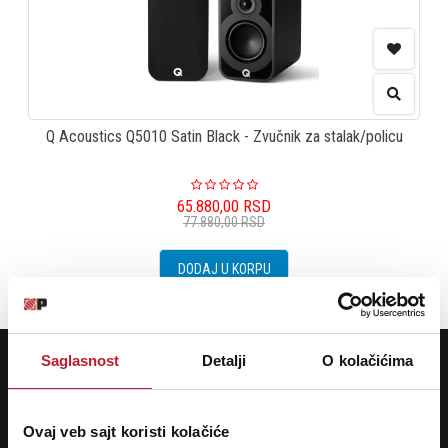
Q Acoustics Q5010 Satin Black - Zvučnik za stalak/policu
65.880,00
RSD
77.880,00
RSD
DODAJ U KORPU
POTREBNA VAM JE POMOĆ? POZOVITE NAS!
Saglasnost
Detalji
O kolačićima
Ukoliko želite da dobijete najnovije informacije o novitetima i popustima,
prijavite se na naš NEWSLETTER!
Ovaj veb sajt koristi kolačiće
Prijavi