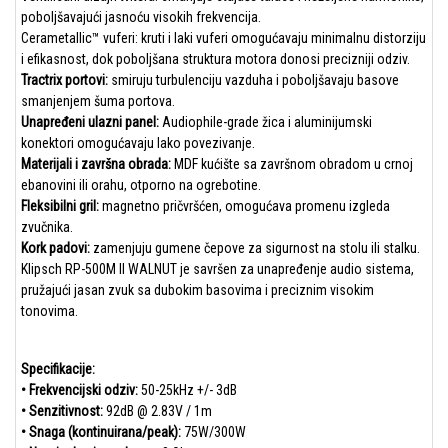
poboljšavajući jasnoću visokih frekvencija.
Cerametallic™ vuferi: kruti i laki vuferi omogućavaju minimalnu distorziju
i efikasnost, dok poboljšana struktura motora donosi precizniji odziv.
Tractrix portovi:
smiruju turbulenciju vazduha i poboljšavaju basove
smanjenjem šuma portova.
Unapređeni ulazni panel:
Audiophile-grade žica i aluminijumski
konektori omogućavaju lako povezivanje.
Materijali i završna obrada:
MDF kućište sa završnom obradom u crnoj
ebanovini ili orahu, otporno na ogrebotine.
Fleksibilni gril:
magnetno pričvršćen, omogućava promenu izgleda
zvučnika.
Kork padovi:
zamenjuju gumene čepove za sigurnost na stolu ili stalku.
Klipsch RP-500M II WALNUT je savršen za unapređenje audio sistema,
pružajući jasan zvuk sa dubokim basovima i preciznim visokim
tonovima.
Specifikacije:
• Frekvencijski odziv:
50-25kHz +/- 3dB
• Senzitivnost:
92dB @ 2.83V / 1m
• Snaga (kontinuirana/peak):
75W/300W