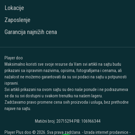
Lokacije
Zaposlenje
Garancija najnižih cena
Player doo
Maksimalno koristi sve svoje resurse da Vam svi artikli na sajtu budu
prikazani sa ispravnim nazivima, opisima, fotografijama i cenama, ali
nažalost ne možemo garantovati da su svi podaci na sajtu u potpunosti
ispravni.
Svi artikli prikazani na ovom sajtu su deo naše ponude i ne podrazumeva
se da su svi dostupni u svakom trenutku na našem lageru.
Zadržavamo pravo promene cena svih proizvoda i usluga, bez prethodne
najave na sajtu.
Matični broj: 20715294 PIB: 106966344
Player Plus doo © 2026. Sva prava zadržana. -
Izrada internet prodavnice
-