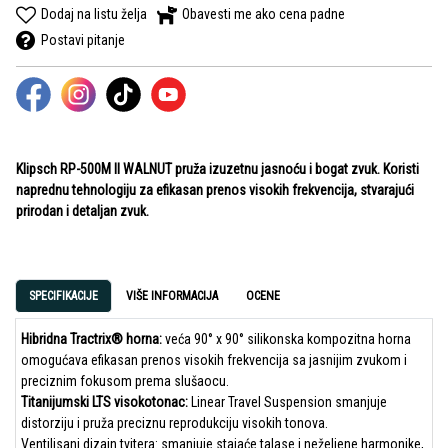
Dodaj na listu želja
Obavesti me ako cena padne
Postavi pitanje
Klipsch RP-500M II WALNUT pruža izuzetnu jasnoću i bogat zvuk. Koristi
naprednu tehnologiju za efikasan prenos visokih frekvencija, stvarajući
prirodan i detaljan zvuk.
SPECIFIKACIJE
VIŠE INFORMACIJA
OCENE
Hibridna Tractrix® horna:
veća 90° x 90° silikonska kompozitna horna
omogućava efikasan prenos visokih frekvencija sa jasnijim zvukom i
preciznim fokusom prema slušaocu.
Titanijumski LTS visokotonac:
Linear Travel Suspension smanjuje
distorziju i pruža preciznu reprodukciju visokih tonova.
Ventilisani dizajn tvitera: smanjuje stajaće talase i neželjene harmonike,