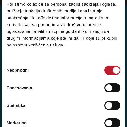
Koristimo kolačiće za personalizaciju sadržaja i oglasa,
pružanje funkcija društvenih medija i analiziranje
saobraćaja. Takođe delimo informacije o tome kako
koristite sajt sa partnerima za društvene medije,
oglašavanje i analitiku koji mogu da ih kombinuju sa
Posetite nas: Svetogorska 9,
drugim informacijama koje ste im dali ili koje su prikupili
11103 Beograd, Srbija
na osnovu korišćenja usluga.
Pišite nam: info@player.rs
Pozovite nas: +381 11 33-47-615
Избор
Sms/Viber/WhatsApp
Neophodni
сагласности
060/6470116
Podešavanja
NAŠE PRODAVNICE
Statistika
Beograd - Svetogorska 9
Telefoni:
Marketing