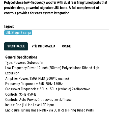
Polycellulose low-frequency woofer with dual rear firing tuned ports that
provides deep, powerful, signature JBL bass. A full complement of
controls provides for easy system integration.
Tagovi:
JBL Stage 2 serija
SPECIFIKACIJE
VIŠE INFORMACIJA
OCENE
General Specifications
Type: Powered Subwoofer
Low Frequency Driver: 10-inch (250mm) Polycellulose Ribbed High
Excursion
Amplifier Power: 150W RMS (300W Dynamic)
Frequency Response ± 6dB: 28Hz-150Hz
Crossover Frequencies: 50Hz-150Hz (variable) 24dB/octave
Controls: 35Hz-150Hz
Controls: Auto Power, Crossover, Level, Phase
Inputs: One (1) Line-Level LFE Input
Enclosure Tuning: Bass-Reflex via Dual Rear-Firing Tuned Ports