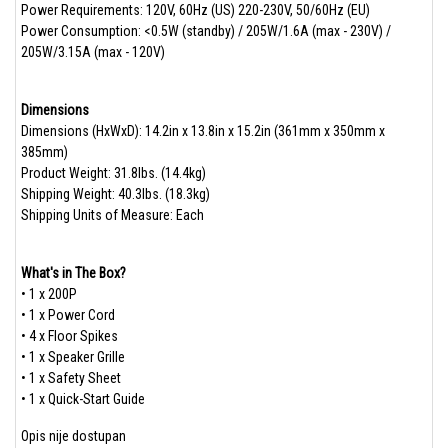
Power Requirements: 120V, 60Hz (US) 220-230V, 50/60Hz (EU)
Power Consumption: <0.5W (standby) / 205W/1.6A (max - 230V) /
205W/3.15A (max - 120V)
Dimensions
Dimensions (HxWxD): 14.2in x 13.8in x 15.2in (361mm x 350mm x
385mm)
Product Weight: 31.8lbs. (14.4kg)
Shipping Weight: 40.3lbs. (18.3kg)
Shipping Units of Measure: Each
What's in The Box?
• 1 x 200P
• 1 x Power Cord
• 4 x Floor Spikes
• 1 x Speaker Grille
• 1 x Safety Sheet
• 1 x Quick-Start Guide
Opis nije dostupan