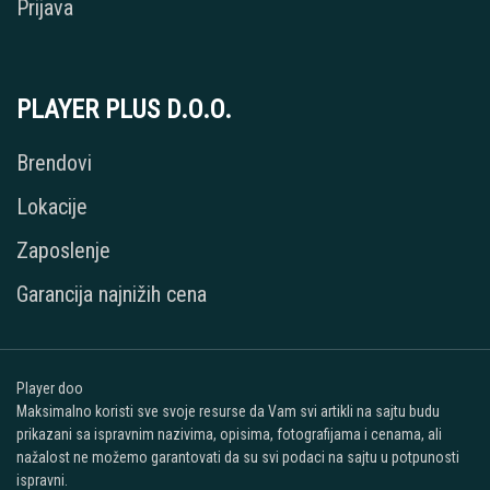
Prijava
PLAYER PLUS D.O.O.
Brendovi
Lokacije
Zaposlenje
Garancija najnižih cena
Player doo
Maksimalno koristi sve svoje resurse da Vam svi artikli na sajtu budu
prikazani sa ispravnim nazivima, opisima, fotografijama i cenama, ali
nažalost ne možemo garantovati da su svi podaci na sajtu u potpunosti
ispravni.