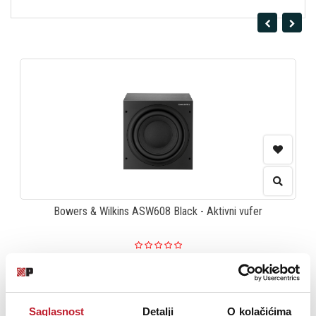
Bowers & Wilkins ASW608 Black - Aktivni vufer
68.280,00
RSD
77.880,00
RSD
DODAJ U KORPU
Saglasnost
Detalji
O kolačićima