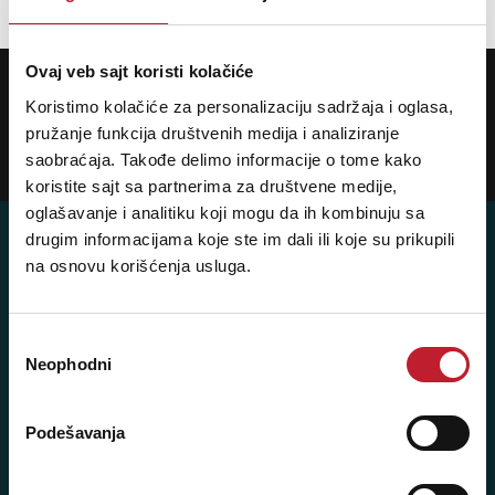
Ovaj veb sajt koristi kolačiće
POTREBNA VAM JE POMOĆ? POZOVITE NAS!
Ukoliko želite da dobijete najnovije informacije o novitetima i popustima,
Koristimo kolačiće za personalizaciju sadržaja i oglasa,
prijavite se na naš NEWSLETTER!
pružanje funkcija društvenih medija i analiziranje
saobraćaja. Takođe delimo informacije o tome kako
Prijavi
koristite sajt sa partnerima za društvene medije,
oglašavanje i analitiku koji mogu da ih kombinuju sa
drugim informacijama koje ste im dali ili koje su prikupili
na osnovu korišćenja usluga.
Posetite nas: Svetogorska 9,
11103 Beograd, Srbija
Избор
Neophodni
сагласности
Pišite nam: info@player.rs
Pozovite nas: +381 11 33-47-615
Podešavanja
Sms/Viber/WhatsApp
060/6470116