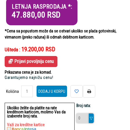
LETNJA RASPRODAJA *:
47.880,00
RSD
*Cena sa popustom može da se ostvari ukoliko se plaća gotovinski,
virmanom (preko računa) ili odmah debitnom karticom.
19.200,00
RSD
Ušteda :
Prijavi povoljniju cenu
Prikazana cena je za komad.
Garantujemo najnižu cenu!
Količina
Količina
DODAJ U KORPU
Broj rata:
Ukoliko želite da platite na rate
kreditnom karticom, molimo Vas da
izaberete broj rata.
Važi za kreditne kartice