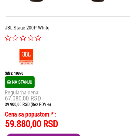
JBL Stage 200P White
Šifra: 18876
NA STANJU
Regularna cena:
67.080,00
RSD
39.900,00
RSD
(Bez PDV-a)
Cena sa popustom * :
59.880,00
RSD