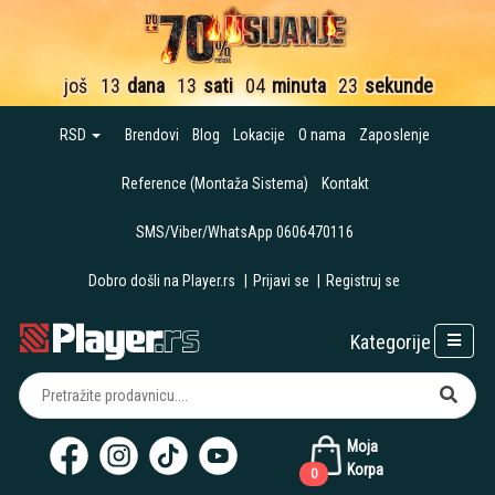
još
13
dana
13
sati
04
minuta
22
sekunde
RSD
Brendovi
Blog
Lokacije
O nama
Zaposlenje
Reference (Montaža Sistema)
Kontakt
SMS/Viber/WhatsApp 0606470116
Dobro došli na Player.rs
|
Prijavi se
|
Registruj se
Kategorije
Moja
Korpa
0