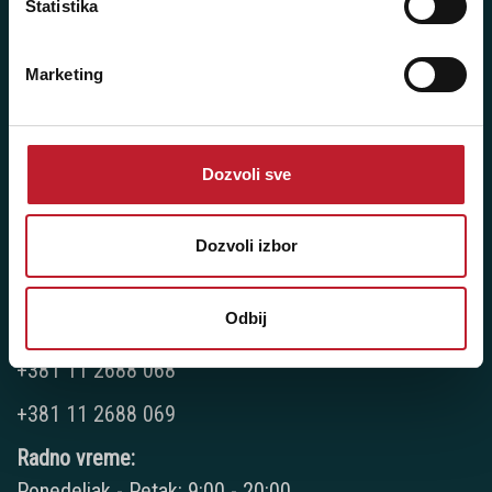
Statistika
NAŠE PRODAVNICE
Marketing
Beograd - Svetogorska 9
Telefoni:
Dozvoli sve
+381 11 3347 442
+381 11 3347 615
Dozvoli izbor
+381 11 3347 883
Odbij
+381 11 2688 067
+381 11 2688 068
+381 11 2688 069
Radno vreme:
Ponedeljak - Petak: 9:00 - 20:00