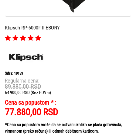
Klipsch RP-6000F II EBONY
Šifra: 19183
Regularna cena:
89.880,00
RSD
64.900,00
RSD
(Bez PDV-a)
Cena sa popustom * :
77.880,00
RSD
*Cena sa popustom može da se ostvari ukoliko se plaća gotovinski,
virmanom (preko računa) ili odmah debitnom karticom.