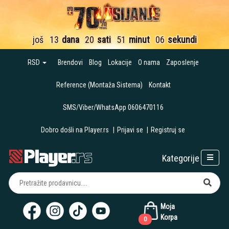
još
13
dana
20
sati
51
minut
06
sekundi
RSD
Brendovi
Blog
Lokacije
O nama
Zaposlenje
Reference (Montaža Sistema)
Kontakt
SMS/Viber/WhatsApp 0606470116
Dobro došli na Player.rs
|
Prijavi se
|
Registruj se
Kategorije
Moja
Korpa
0