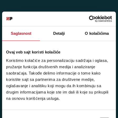
Posetite nas: Svetogorska 9,
11103 Beograd, Srbija
Saglasnost
Detalji
O kolačićima
Pišite nam: info@player.rs
Pozovite nas: +381 11 33-47-615
Ovaj veb sajt koristi kolačiće
Sms/Viber/WhatsApp
Koristimo kolačiće za personalizaciju sadržaja i oglasa,
060/6470116
pružanje funkcija društvenih medija i analiziranje
saobraćaja. Takođe delimo informacije o tome kako
koristite sajt sa partnerima za društvene medije,
NAŠE PRODAVNICE
oglašavanje i analitiku koji mogu da ih kombinuju sa
drugim informacijama koje ste im dali ili koje su prikupili
Beograd - Svetogorska 9
na osnovu korišćenja usluga.
Telefoni:
+381 11 3347 442
Избор