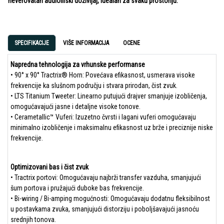
neverovatan audiofilski doživljaj, idealan za svaku prostoriju.
SPECIFIKACIJE
VIŠE INFORMACIJA
OCENE
Napredna tehnologija za vrhunske performanse
• 90° x 90° Tractrix® Horn: Povećava efikasnost, usmerava visoke
frekvencije ka slušnom području i stvara prirodan, čist zvuk.
• LTS Titanium Tweeter: Linearno putujući drajver smanjuje izobličenja,
omogućavajući jasne i detaljne visoke tonove.
• Cerametallic™ Vuferi: Izuzetno čvrsti i lagani vuferi omogućavaju
minimalno izobličenje i maksimalnu efikasnost uz brže i preciznije niske
frekvencije.
Optimizovani bas i čist zvuk
• Tractrix portovi: Omogućavaju najbrži transfer vazduha, smanjujući
šum portova i pružajući duboke bas frekvencije.
• Bi-wiring / Bi-amping mogućnosti: Omogućavaju dodatnu fleksibilnost
u postavkama zvuka, smanjujući distorziju i poboljšavajući jasnoću
srednjih tonova.