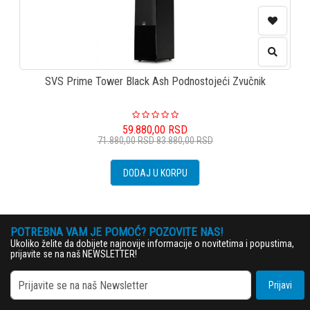
SVS Prime Tower Black Ash Podnostojeći Zvučnik
59.880,00
RSD
71.880,00
RSD
83.880,00
RSD
DODAJ U KORPU
POTREBNA VAM JE POMOĆ? POZOVITE NAS!
Ukoliko želite da dobijete najnovije informacije o novitetima i popustima,
prijavite se na naš NEWSLETTER!
Prijavi