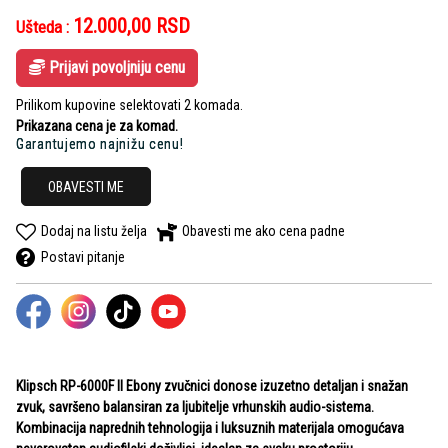
12.000,00
RSD
Ušteda :
Prijavi povoljniju cenu
Prilikom kupovine selektovati 2 komada.
Prikazana cena je za komad.
Garantujemo najnižu cenu!
OBAVESTI ME
Dodaj na listu želja
Obavesti me ako cena padne
Postavi pitanje
Klipsch RP-6000F II Ebony zvučnici donose izuzetno detaljan i snažan
zvuk, savršeno balansiran za ljubitelje vrhunskih audio-sistema.
Kombinacija naprednih tehnologija i luksuznih materijala omogućava