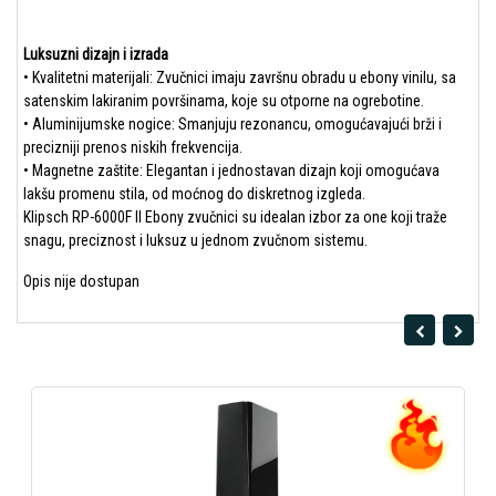
Luksuzni dizajn i izrada
• Kvalitetni materijali: Zvučnici imaju završnu obradu u ebony vinilu, sa
satenskim lakiranim površinama, koje su otporne na ogrebotine.
• Aluminijumske nogice: Smanjuju rezonancu, omogućavajući brži i
precizniji prenos niskih frekvencija.
• Magnetne zaštite: Elegantan i jednostavan dizajn koji omogućava
lakšu promenu stila, od moćnog do diskretnog izgleda.
Klipsch RP-6000F II Ebony zvučnici su idealan izbor za one koji traže
snagu, preciznost i luksuz u jednom zvučnom sistemu.
Opis nije dostupan