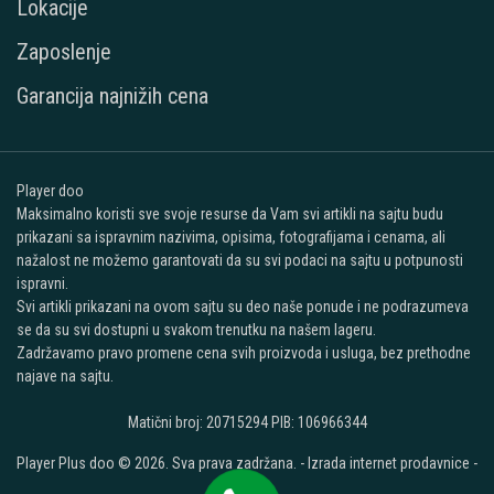
Lokacije
Zaposlenje
Garancija najnižih cena
Player doo
Maksimalno koristi sve svoje resurse da Vam svi artikli na sajtu budu
prikazani sa ispravnim nazivima, opisima, fotografijama i cenama, ali
nažalost ne možemo garantovati da su svi podaci na sajtu u potpunosti
ispravni.
Svi artikli prikazani na ovom sajtu su deo naše ponude i ne podrazumeva
se da su svi dostupni u svakom trenutku na našem lageru.
Zadržavamo pravo promene cena svih proizvoda i usluga, bez prethodne
najave na sajtu.
Matični broj: 20715294 PIB: 106966344
Player Plus doo © 2026. Sva prava zadržana. -
Izrada internet prodavnice
-
Selltico.