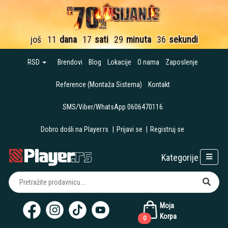
još
11
dana
17
sati
29
minuta
35
sekundi
RSD
Brendovi
Blog
Lokacije
O nama
Zaposlenje
Reference (Montaža Sistema)
Kontakt
SMS/Viber/WhatsApp 0606470116
Dobro došli na Player.rs
|
Prijavi se
|
Registruj se
Kategorije
Moja
Korpa
0