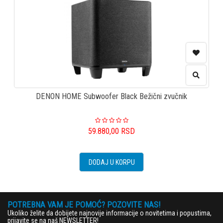
DENON HOME Subwoofer Black Bežični zvučnik
59.880,00
RSD
DODAJ U KORPU
POTREBNA VAM JE POMOĆ? POZOVITE NAS!
Ukoliko želite da dobijete najnovije informacije o novitetima i popustima,
prijavite se na naš NEWSLETTER!