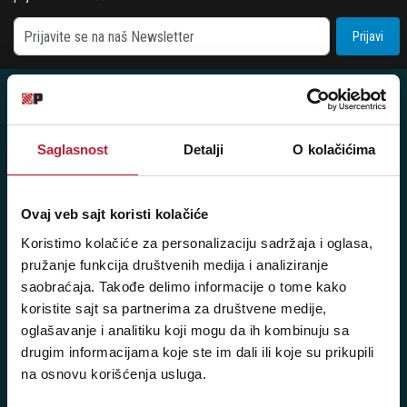
Prijavi
Saglasnost
Detalji
O kolačićima
Posetite nas: Svetogorska 9,
11103 Beograd, Srbija
Pišite nam: info@player.rs
Ovaj veb sajt koristi kolačiće
Pozovite nas: +381 11 33-47-615
Koristimo kolačiće za personalizaciju sadržaja i oglasa,
Sms/Viber/WhatsApp
pružanje funkcija društvenih medija i analiziranje
saobraćaja. Takođe delimo informacije o tome kako
060/6470116
koristite sajt sa partnerima za društvene medije,
oglašavanje i analitiku koji mogu da ih kombinuju sa
NAŠE PRODAVNICE
drugim informacijama koje ste im dali ili koje su prikupili
na osnovu korišćenja usluga.
Beograd - Svetogorska 9