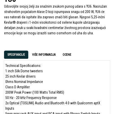
Udovoljite svojoj želji za snažnim zvukom punog udara s YU6. Naoružan
strahovitim pojačalom klase D koji ispumpava snagu od 200 W, YU6 će
vas naterati da ispitate šta zapravo znači biti glasan. Njegovi 5,25-inčni
Kevlar® drajveri i 1-inčni visokotonci od svilene kupole ubrizgavaju
detaljan zvuk u svaki kvadratni centimetar životnog prostora izazivajući
emocije koje se mogu izraziti samo osmehom od uha do uha.
SPECIFIKACIJE
VIŠE INFORMACIJA
OCENE
Technical Specifications:
1 inch Silk Dome tweeters
25 inch Kevlar drivers
0hms Nominal Impedance
Class D Amplifier
200W Peak Power (100 Watts Total RMS)
50 Hz - 20 kHz Frequency Response
2x Optical (TOSLINK) Audio and Bluetooth 4.0 with Qualcomm aptX
Inputs
5mm mini-jack AUX input and RCA input with Phono Switch Inputs