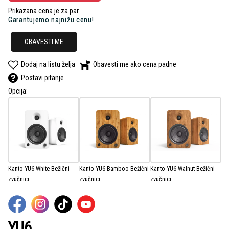
Prikazana cena je za par.
Garantujemo najnižu cenu!
OBAVESTI ME
Dodaj na listu želja
Obavesti me ako cena padne
Postavi pitanje
Opcija:
Kanto YU6 White Bežični
Kanto YU6 Bamboo Bežični
Kanto YU6 Walnut Bežični
zvučnici
zvučnici
zvučnici
YU6