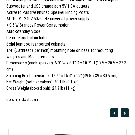
Subwoofer and USB charge port 5V 1.0A outputs
Active to Passive Knurled Speaker Binding Posts
AC 100V - 240V 50/60 Hz universal power supply
< 0.5 W Standby Power Consumption
Auto-Standby Mode
Remote control included
Solid bamboo rear ported cabinets
1/4" (20 threads per inch) mounting hole on base for mounting
Weights and Measurements:
Dimensions (each speaker): 6.9" W x 8.1" D x 10.7" H (17.5 x 20.5 x 27.2
cm)
Shipping Box Dimensions: 19.5" x 15.4" x 12" (49.5 x 39 x 30.5 cm)
Net Weight (both speakers): 20.1 lb (9.1 kg)
Gross Weight (boxed pair): 24.3 lb (11 kg)
Opis nije dostupan