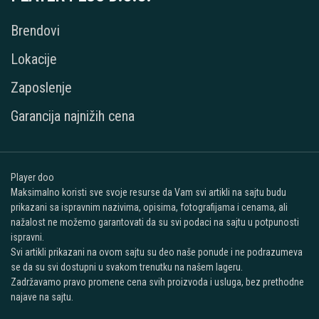
Brendovi
Lokacije
Zaposlenje
Garancija najnižih cena
Player doo
Maksimalno koristi sve svoje resurse da Vam svi artikli na sajtu budu
prikazani sa ispravnim nazivima, opisima, fotografijama i cenama, ali
nažalost ne možemo garantovati da su svi podaci na sajtu u potpunosti
ispravni.
Svi artikli prikazani na ovom sajtu su deo naše ponude i ne podrazumeva
se da su svi dostupni u svakom trenutku na našem lageru.
Zadržavamo pravo promene cena svih proizvoda i usluga, bez prethodne
najave na sajtu.