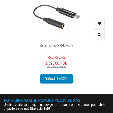
Saramonic SR-C2003
2.520,00
RSD
3.000,00
RSD
DODAJ U KORPU
POTREBNA VAM JE POMOĆ? POZOVITE NAS!
Ukoliko želite da dobijete najnovije informacije o novitetima i popustima,
prijavite se na naš NEWSLETTER!