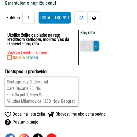
Garantujemo najnižu cenu!
Količina
Količina
DODAJ U KORPU
Broj rata:
Ukoliko želite da platite na rate
kreditnom karticom, molimo Vas da
izaberete broj rata.
Važi za kreditne kartice
Dostupno u prodavnici:
Svetogorska 9, Beograd
Cara Dušana 85, Niš
Futoški put 1, Novi Sad
Milutina Milankovića 120D, Novi Beograd
Dodaj na listu želja
Obavesti me ako cena padne
Postavi pitanje