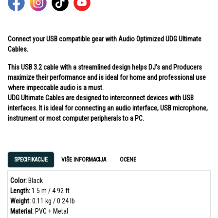
Connect your USB compatible gear with Audio Optimized UDG Ultimate
Cables.
This USB 3.2 cable with a streamlined design helps DJ’s and Producers
maximize their performance and is ideal for home and professional use
where impeccable audio is a must.
UDG Ultimate Cables are designed to interconnect devices with USB
interfaces. It is ideal for connecting an audio interface, USB microphone,
instrument or most computer peripherals to a PC.
SPECIFIKACIJE
VIŠE INFORMACIJA
OCENE
Color:
Black
Length:
1.5 m / 4.92 ft
Weight:
0.11 kg / 0.24 lb
Material:
PVC + Metal