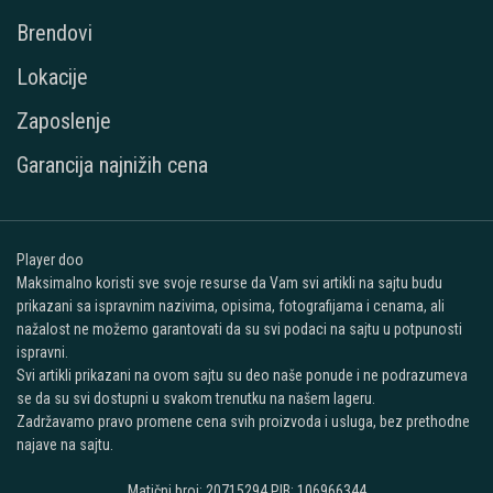
Brendovi
Lokacije
Zaposlenje
Garancija najnižih cena
Player doo
Maksimalno koristi sve svoje resurse da Vam svi artikli na sajtu budu
prikazani sa ispravnim nazivima, opisima, fotografijama i cenama, ali
nažalost ne možemo garantovati da su svi podaci na sajtu u potpunosti
ispravni.
Svi artikli prikazani na ovom sajtu su deo naše ponude i ne podrazumeva
se da su svi dostupni u svakom trenutku na našem lageru.
Zadržavamo pravo promene cena svih proizvoda i usluga, bez prethodne
najave na sajtu.
Matični broj: 20715294 PIB: 106966344