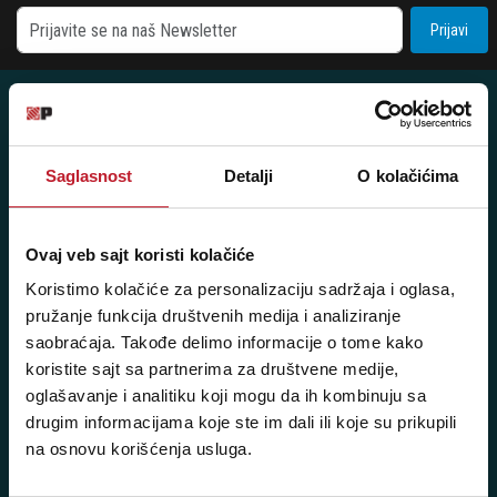
Prijavi
Posetite nas: Svetogorska 9,
Saglasnost
Detalji
O kolačićima
11103 Beograd, Srbija
Pišite nam: info@player.rs
Ovaj veb sajt koristi kolačiće
Pozovite nas: +381 11 33-47-615
Koristimo kolačiće za personalizaciju sadržaja i oglasa,
Sms/Viber/WhatsApp
pružanje funkcija društvenih medija i analiziranje
saobraćaja. Takođe delimo informacije o tome kako
060/6470116
koristite sajt sa partnerima za društvene medije,
oglašavanje i analitiku koji mogu da ih kombinuju sa
NAŠE PRODAVNICE
drugim informacijama koje ste im dali ili koje su prikupili
na osnovu korišćenja usluga.
Beograd - Svetogorska 9