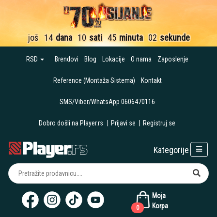
još
14
dana
10
sati
45
minuta
01
sekund
RSD
Brendovi
Blog
Lokacije
O nama
Zaposlenje
Reference (Montaža Sistema)
Kontakt
SMS/Viber/WhatsApp 0606470116
Dobro došli na Player.rs
|
Prijavi se
|
Registruj se
Kategorije
Moja
Korpa
0