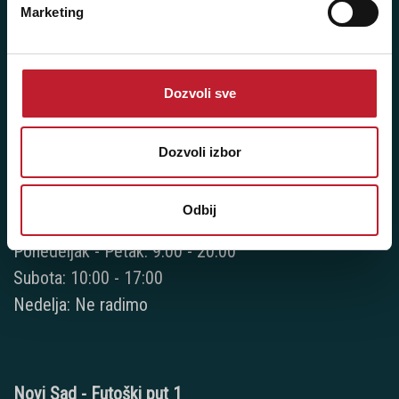
Marketing
Novi Beograd - Milutina Milankovića 120D
Telefoni:
Dozvoli sve
+381 11 777 7776
+381 11 7777 270
Dozvoli izbor
+381 11 7777 060
Odbij
Radno vreme:
Ponedeljak - Petak: 9:00 - 20:00
Subota: 10:00 - 17:00
Nedelja: Ne radimo
Novi Sad - Futoški put 1