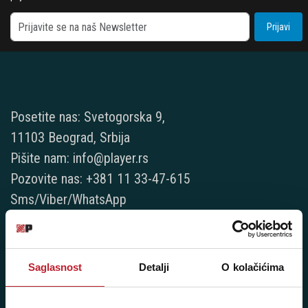
Prijavi
Posetite nas: Svetogorska 9,
11103 Beograd, Srbija
Pišite nam: info@player.rs
Pozovite nas: +381 11 33-47-615
Sms/Viber/WhatsApp
060/6470116
NAŠE PRODAVNICE
Saglasnost
Detalji
O kolačićima
Beograd - Svetogorska 9