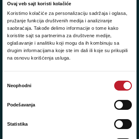
Ovaj veb sajt koristi kolačiće
Telefoni:
Koristimo kolačiće za personalizaciju sadržaja i oglasa,
pružanje funkcija društvenih medija i analiziranje
+381 11 3347 442
saobraćaja. Takođe delimo informacije o tome kako
+381 11 3347 615
koristite sajt sa partnerima za društvene medije,
oglašavanje i analitiku koji mogu da ih kombinuju sa
+381 11 3347 883
drugim informacijama koje ste im dali ili koje su prikupili
na osnovu korišćenja usluga.
+381 11 2688 067
+381 11 2688 068
Избор
+381 11 2688 069
Neophodni
сагласности
Radno vreme:
Ponedeljak - Petak: 9:00 - 20:00
Podešavanja
Subota: 10:00 - 17:00
Nedelja: Ne radimo
Statistika