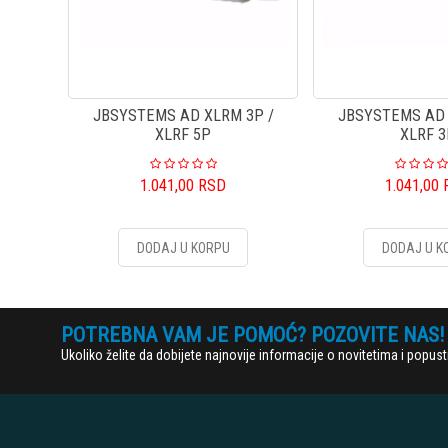
JBSYSTEMS AD XLRM 3P /
JBSYSTEMS AD 
XLRF 5P
XLRF 
1.041,00
RSD
1.041,00
DODAJ U KORPU
DODAJ U K
POTREBNA VAM JE POMOĆ? POZOVITE NAS!
Ukoliko želite da dobijete najnovije informacije o novitetima i popu