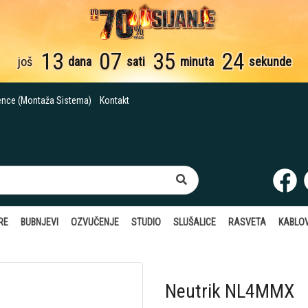
13
07
35
23
još
dana
sati
minuta
sekunde
ence (Montaža Sistema)
Kontakt
RE
BUBNJEVI
OZVUČENJE
STUDIO
SLUŠALICE
RASVETA
KABLOV
Neutrik NL4MMX