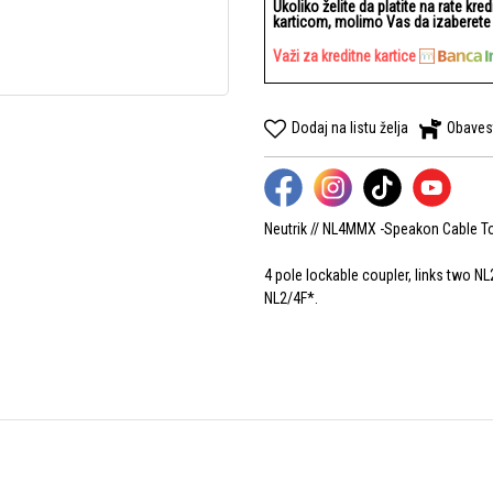
Ukoliko želite da platite na rate kre
karticom, molimo Vas da izaberete b
Važi za kreditne kartice
Dodaj na listu želja
Obaves
Neutrik // NL4MMX -Speakon Cable T
4 pole lockable coupler, links two N
NL2/4F*.