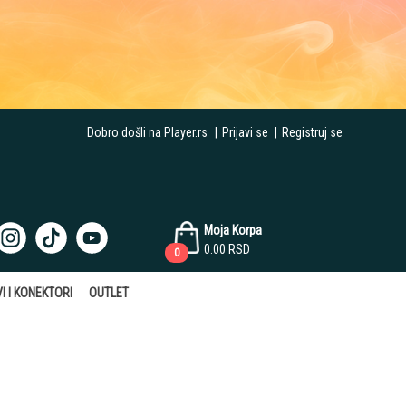
Dobro došli na Player.rs
|
Prijavi se
|
Registruj se
Moja Korpa
0.00
RSD
0
I I KONEKTORI
OUTLET