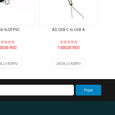
rik NJ3FP6C
AD USB-C to USB-A
020,00
RSD
1.000,00
RSD
AJ U KORPU
DODAJ U KORPU
Prijavi