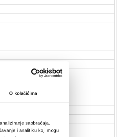
O kolačićima
analiziranje saobraćaja.
avanje i analitiku koji mogu