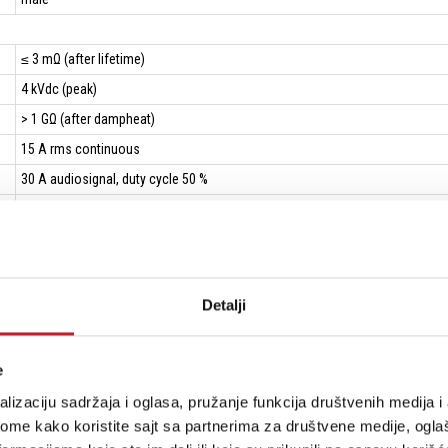
≤ 3 mΩ (after lifetime)
4 kVdc (peak)
> 1 GΩ (after dampheat)
15 A rms continuous
30 A audiosignal, duty cycle 50 %
250 V (Insulation)
speakON is NOT to be used as an AC mains connector!
> 5000 mating cycles
Detalji
Quick Lock
e
4 µm Ag
lizaciju sadržaja i oglasa, pružanje funkcija društvenih medija i 
Bronze (CuSn6)
ome kako koristite sajt sa partnerima za društvene medije, oglaš