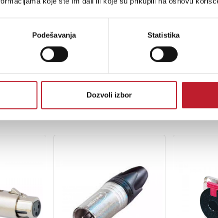
Polyamide (PA 6 30 % GR)
ormacijama koje ste im dali ili koje su prikupili na osnovu korišć
Polyamide (PA 6 30 % GR)
Podešavanja
Statistika
UL 94 HB
Complies with IEC 68-2-20
-30 °C to +80 °C
Dozvoli izbor