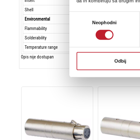
Insert
da ih kombinuju sa drugim inf
Shell
Избор
Environmental
Neophodni
сагласности
Flammability
Solderability
Temperature range
Opis nije dostupan
Odbij