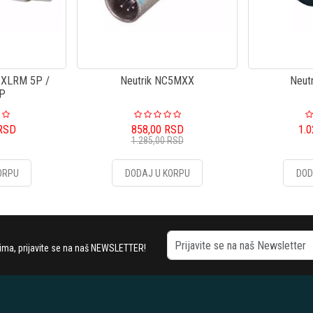
XLRM 5P /
Neutrik NC5MXX
Neut
3P
RSD
858,00
RSD
1.
1.285,00
RSD
ORPU
DODAJ U KORPU
DOD
stima, prijavite se na naš NEWSLETTER!