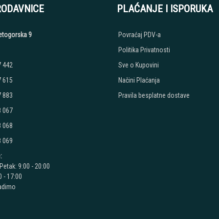
RODAVNICE
PLAĆANJE I ISPORUKA
etogorska 9
Povraćaj PDV-a
Politika Privatnosti
7 442
Sve o Kupovini
7 615
Načini Plaćanja
7 883
Pravila besplatne dostave
8 067
8 068
8 069
:
Petak: 9:00 - 20:00
 - 17:00
radimo