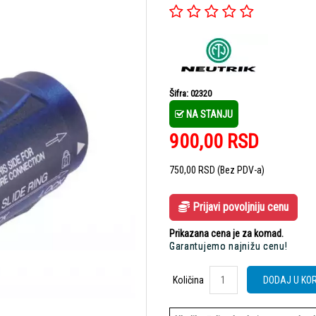
Šifra: 02320
NA STANJU
900,00
RSD
750,00
RSD
(Bez PDV-a)
Prijavi povoljniju cenu
Prikazana cena je za komad.
Garantujemo najnižu cenu!
Količina
Količina
DODAJ U KO