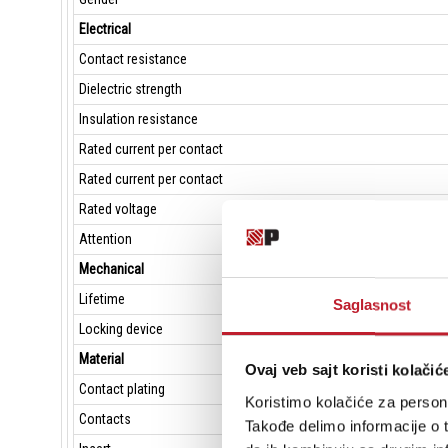
Electrical
Contact resistance
Dielectric strength
Insulation resistance
Rated current per contact
Rated current per contact
Rated voltage
Attention
Mechanical
Lifetime
Saglasnost
Locking device
Material
Ovaj veb sajt koristi kolačić
Contact plating
Koristimo kolačiće za persona
Contacts
Takođe delimo informacije o t