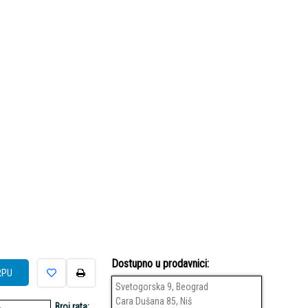
Dostupno u prodavnici:
RPU
Svetogorska 9, Beograd
Cara Dušana 85, Niš
Broj rata: