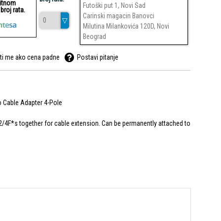
ditnom
Futoški put 1, Novi Sad
roj rata.
Carinski magacin Banovci
Milutina Milankovića 120D, Novi
Beograd
ti me ako cena padne
Postavi pitanje
o Cable Adapter 4-Pole
L2/4F*s together for cable extension. Can be permanently attached to