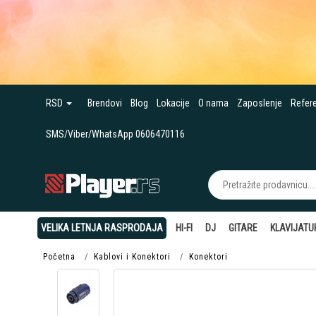
RSD
Brendovi
Blog
Lokacije
O nama
Zaposlenje
Refer
SMS/Viber/WhatsApp 0606470116
VELIKA LETNJA RASPRODAJA
HI-FI
DJ
GITARE
KLAVIJATU
Početna
Kablovi i Konektori
Konektori