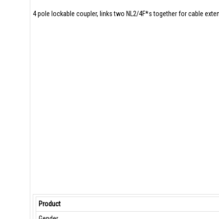
4 pole lockable coupler, links two NL2/4F*s together for cable ext
Product
Gender