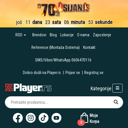
još
11
dana
23
sata
06
minuta
52
sekunde
RSD
Brendovi
Blog
Lokacije
O nama
Zaposlenje
Reference (Montaža Sistema)
Kontakt
SMS/Viber/WhatsApp 0606470116
Dobro došli na Player.rs
|
Prijavi se
|
Registruj se
Kategorije
Moja
Korpa
0