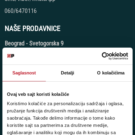
060/6470116
NAŠE PRODAVNICE
Beograd - Svetogorska 9
Telefoni:
+381 11 3347 442
Saglasnost
Detalji
O kolačićima
+381 11 3347 615
+381 11 3347 883
Ovaj veb sajt koristi kolačiće
+381 11 2688 067
Koristimo kolačiće za personalizaciju sadržaja i oglasa,
pružanje funkcija društvenih medija i analiziranje
+381 11 2688 068
saobraćaja. Takođe delimo informacije o tome kako
koristite sajt sa partnerima za društvene medije,
+381 11 2688 069
oglašavanje i analitiku koji mogu da ih kombinuju sa