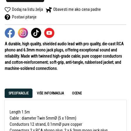
Dodaj na listu želja
Obavesti me ako cena padne
Postavi pitanje
A durable, high quality, shielded audio lead with pro quality, die-cast RCA
phono and 6.3mm mono jack plugs, offering exceptional sound and
reliability. Made with twinned high-grade cable; pure copper conductors
and cotton-reinforcement; soft-grip, anti-tangle, rubberised jacket; and
machine-soldered connections.
SPECIFIKACIJE
VIŠE INFORMACIJA
OCENE
Length 1.5m
Cable : diameter Twin 5mmØ (5 x 10mm)
Conductors 12 strand, 0.1mmØ pure copper
Connectors 2 x RCA phono plug, 2 x 6.3mm mono jack plug