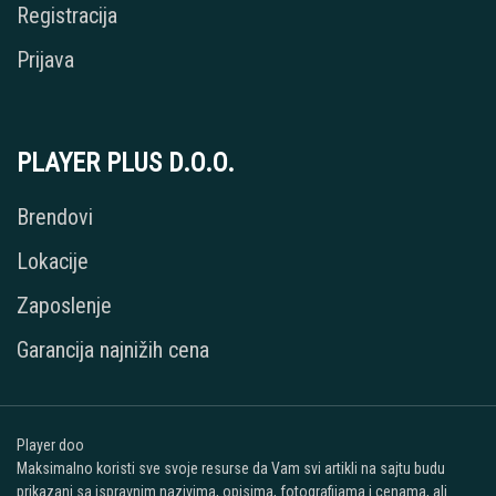
Registracija
Prijava
PLAYER PLUS D.O.O.
Brendovi
Lokacije
Zaposlenje
Garancija najnižih cena
Player doo
Maksimalno koristi sve svoje resurse da Vam svi artikli na sajtu budu
prikazani sa ispravnim nazivima, opisima, fotografijama i cenama, ali