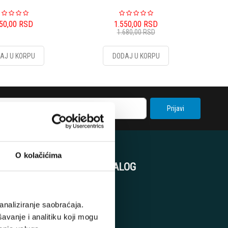
650,00
RSD
1.550,00
RSD
1.680,00
RSD
AJ U KORPU
DODAJ U KORPU
Prijavi
O kolačićima
KORISNIČKI NALOG
Korpa
analiziranje saobraćaja.
Registracija
avanje i analitiku koji mogu
Prijava