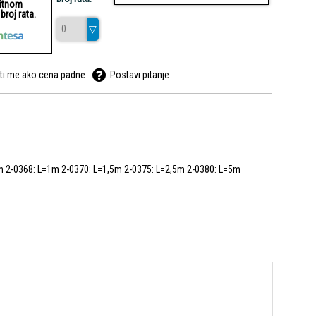
ditnom
roj rata.
ti me ako cena padne
Postavi pitanje
5m 2-0368: L=1m 2-0370: L=1,5m 2-0375: L=2,5m 2-0380: L=5m