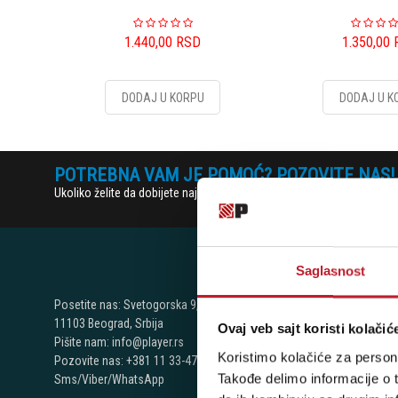
1.440,00
RSD
1.350,00
DODAJ U KORPU
DODAJ U K
POTREBNA VAM JE POMOĆ? POZOVITE NAS!
Ukoliko želite da dobijete najnovije informacije o novitetima i popu
Saglasnost
NAŠE P
Posetite nas: Svetogorska 9,
11103 Beograd, Srbija
Ovaj veb sajt koristi kolačić
Beograd - Sv
Pišite nam: info@player.rs
Koristimo kolačiće za persona
Pozovite nas: +381 11 33-47-615
Telefoni:
Takođe delimo informacije o t
Sms/Viber/WhatsApp
+381 11 334