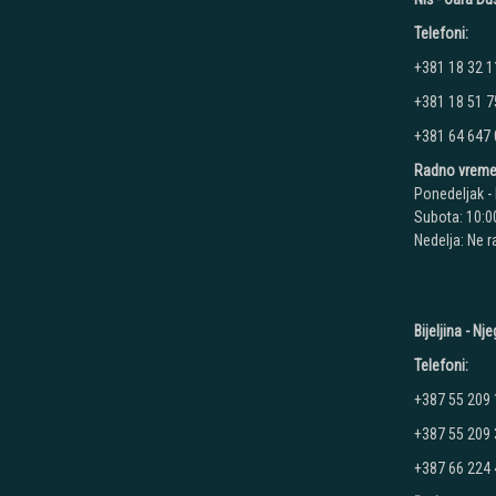
Telefoni:
+381 18 32 1
+381 18 51 7
+381 64 647
Radno vreme
Ponedeljak - 
Subota: 10:00
Nedelja: Ne 
Bijeljina - N
Telefoni:
+387 55 209
+387 55 209
+387 66 224