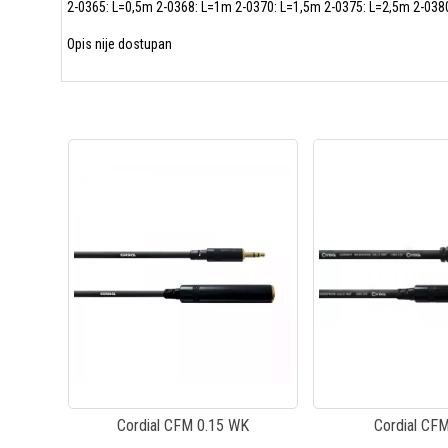
2-0365: L=0,5m 2-0368: L=1m 2-0370: L=1,5m 2-0375: L=2,5m 2-038
Opis nije dostupan
Cordial CFM 0.15 WK
Cordial CF