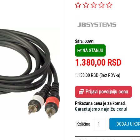
Šifra: 00891
NA STANJU
1.380,00
RSD
1.150,00
RSD
(Bez PDV-a)
Prijavi povoljniju cenu
Prikazana cena je za komad.
Garantujemo najnižu cenu!
Količina
Količina
DODAJ U KO