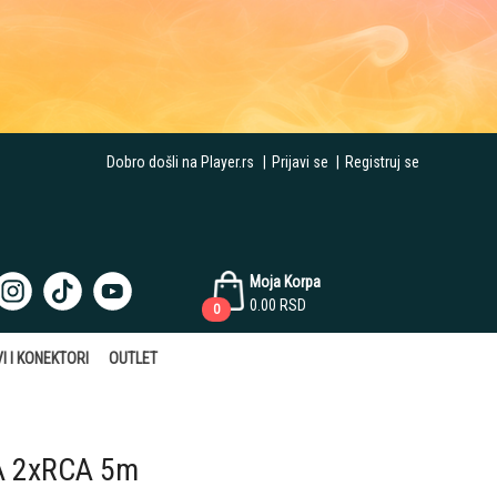
Dobro došli na Player.rs
|
Prijavi se
|
Registruj se
Moja Korpa
0.00
RSD
0
I I KONEKTORI
OUTLET
A 2xRCA 5m