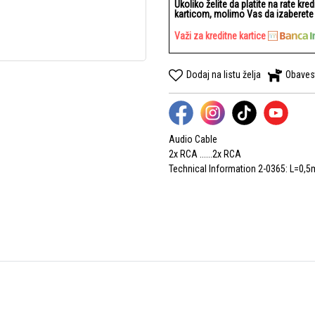
Ukoliko želite da platite na rate kre
karticom, molimo Vas da izaberete b
Važi za kreditne kartice
Dodaj na listu želja
Obaves
Audio Cable
2x RCA ......2x RCA
Technical Information 2-0365: L=0,