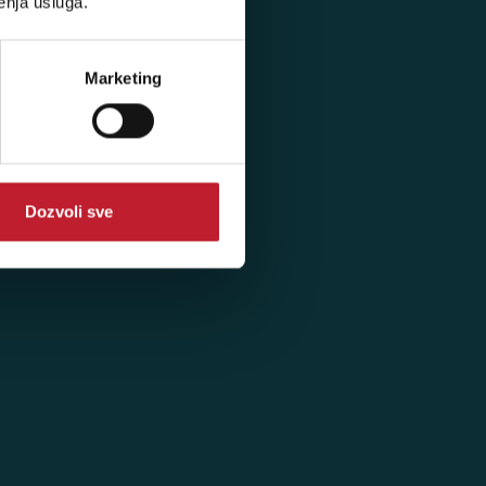
enja usluga.
Marketing
Dozvoli sve