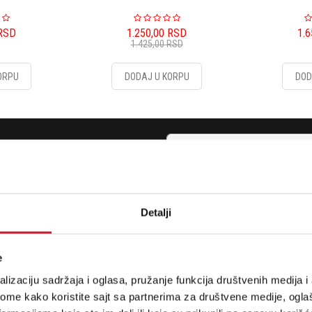
RSD
1.250,00
RSD
1.
1.425,00
RSD
ORPU
DODAJ U KORPU
DOD
stima, prijavite se na naš NEWSLETTER!
Detalji
RODAVNICE
PLAĆANJE I ISPORUKA
e
etogorska 9
Povraćaj PDV-a
lizaciju sadržaja i oglasa, pružanje funkcija društvenih medija i 
Politika Privatnosti
ome kako koristite sajt sa partnerima za društvene medije, oglaš
7 442
Sve o Kupovini