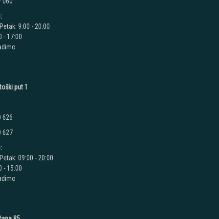
7 060
:
Petak: 9:00 - 20:00
 - 17:00
radimo
toški put 1
0 626
0 627
:
Petak: 09:00 - 20:00
 - 15:00
radimo
ušana 85