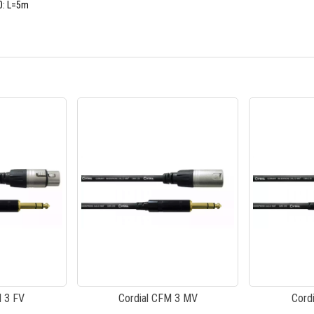
0: L=5m
M 3 FV
Cordial CFM 3 MV
Cord