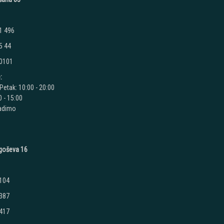
1 496
5 44
 0101
:
Petak: 10:00 - 20:00
 - 15:00
radimo
jegoševa 16
 104
 387
 417