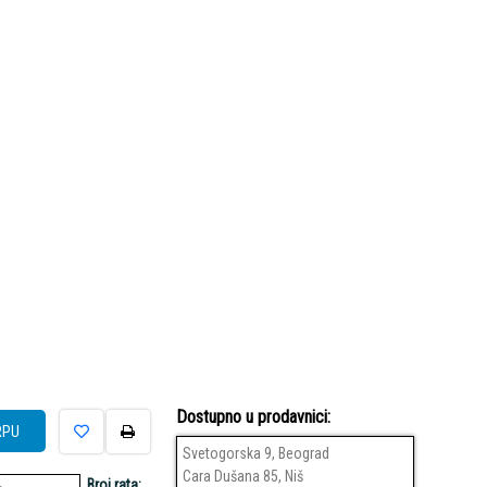
Dostupno u prodavnici:
RPU
Svetogorska 9, Beograd
Cara Dušana 85, Niš
Broj rata: