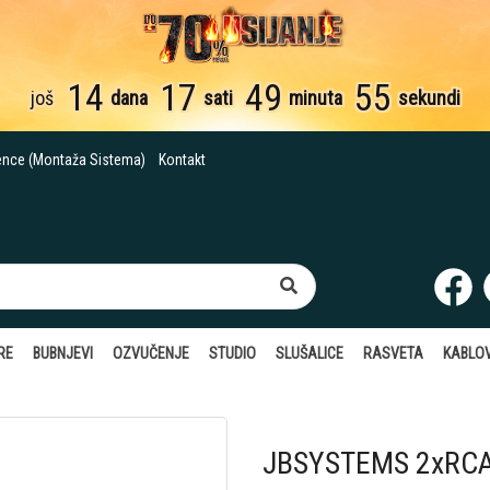
14
17
49
54
još
dana
sati
minuta
sekunde
ence (Montaža Sistema)
Kontakt
RE
BUBNJEVI
OZVUČENJE
STUDIO
SLUŠALICE
RASVETA
KABLOV
JBSYSTEMS 2xRC