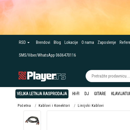
RSD
Brendovi
Blog
Lokacije
O nama
Zaposlenje
Refer
SMS/Viber/WhatsApp 0606470116
VELIKA LETNJA RASPRODAJA
HI-FI
DJ
GITARE
KLAVIJATU
Početna
Kablovi i Konektori
Linijski Kablovi