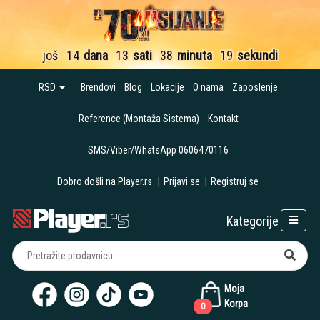
još
14
dana
13
sati
38
minuta
19
sekundi
RSD
Brendovi
Blog
Lokacije
O nama
Zaposlenje
Reference (Montaža Sistema)
Kontakt
SMS/Viber/WhatsApp 0606470116
Dobro došli na Player.rs
|
Prijavi se
|
Registruj se
Kategorije
Moja
Korpa
0