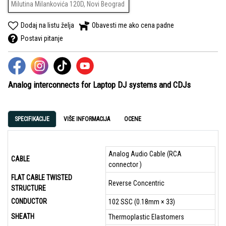
Milutina Milankovića 120D, Novi Beograd
Dodaj na listu želja
Obavesti me ako cena padne
Postavi pitanje
Analog interconnects for Laptop DJ systems and CDJs
SPECIFIKACIJE
VIŠE INFORMACIJA
OCENE
Analog Audio Cable (RCA
CABLE
connector )
FLAT CABLE TWISTED
Reverse Concentric
STRUCTURE
CONDUCTOR
102 SSC (0.18mm × 33)
SHEATH
Thermoplastic Elastomers