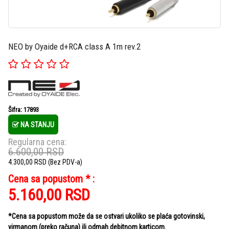
NEO by Oyaide d+RCA class A 1m rev.2
Šifra: 17893
NA STANJU
Regularna cena:
6.600,00
RSD
4.300,00
RSD
(Bez PDV-a)
Cena sa popustom * :
5.160,00
RSD
*Cena sa popustom može da se ostvari ukoliko se plaća gotovinski,
virmanom (preko računa) ili odmah debitnom karticom.