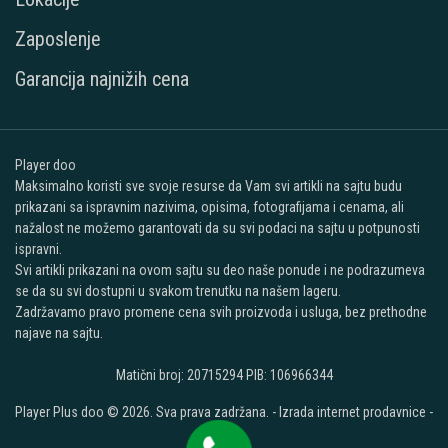
Zaposlenje
Garancija najnižih cena
Player doo
Maksimalno koristi sve svoje resurse da Vam svi artikli na sajtu budu
prikazani sa ispravnim nazivima, opisima, fotografijama i cenama, ali
nažalost ne možemo garantovati da su svi podaci na sajtu u potpunosti
ispravni.
Svi artikli prikazani na ovom sajtu su deo naše ponude i ne podrazumeva
se da su svi dostupni u svakom trenutku na našem lageru.
Zadržavamo pravo promene cena svih proizvoda i usluga, bez prethodne
najave na sajtu.
Matični broj: 20715294 PIB: 106966344
Player Plus doo © 2026. Sva prava zadržana. -
Izrada internet prodavnice
-
Selltico.