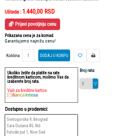
1.440,00
RSD
Ušteda :
Prijavi povoljniju cenu
Prikazana cena je za komad.
Garantujemo najnižu cenu!
Količina
Količina
DODAJ U KORPU
Broj rata:
Ukoliko želite da platite na rate
kreditnom karticom, molimo Vas da
izaberete broj rata.
Važi za kreditne kartice
Dostupno u prodavnici:
Svetogorska 9, Beograd
Cara Dušana 85, Niš
Futoški put 1, Novi Sad