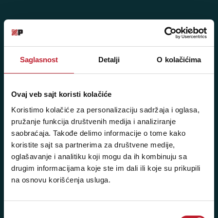
Posetite nas: Svetogorska 9,
11103 Beograd, Srbija
Saglasnost
Detalji
O kolačićima
Pišite nam: info@player.rs
Pozovite nas: +381 11 33-47-615
Ovaj veb sajt koristi kolačiće
Sms/Viber/WhatsApp
Koristimo kolačiće za personalizaciju sadržaja i oglasa,
060/6470116
pružanje funkcija društvenih medija i analiziranje
saobraćaja. Takođe delimo informacije o tome kako
koristite sajt sa partnerima za društvene medije,
NAŠE PRODAVNICE
oglašavanje i analitiku koji mogu da ih kombinuju sa
drugim informacijama koje ste im dali ili koje su prikupili
Beograd - Svetogorska 9
na osnovu korišćenja usluga.
Telefoni:
+381 11 3347 442
Избор