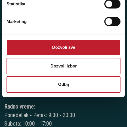
Ponedeljak - Petak: 9:00 - 20:00
Statistika
Subota: 10:00 - 17:00
Nedelja: Ne radimo
Marketing
Dozvoli sve
Novi Beograd - Milutina Milankovića 120D
Telefoni:
Dozvoli izbor
+381 11 777 7776
+381 11 7777 270
Odbij
+381 11 7777 060
Radno vreme:
Ponedeljak - Petak: 9:00 - 20:00
Subota: 10:00 - 17:00