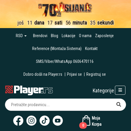
još
11
dana
17
sati
56
minuta
34
sekunde
RSD
Brendovi
Blog
Lokacije
O nama
Zaposlenje
Reference (Montaža Sistema)
Kontakt
SMS/Viber/WhatsApp 0606470116
Dobro došli na Player.rs
|
Prijavi se
|
Registruj se
Kategorije
Moja
Korpa
0