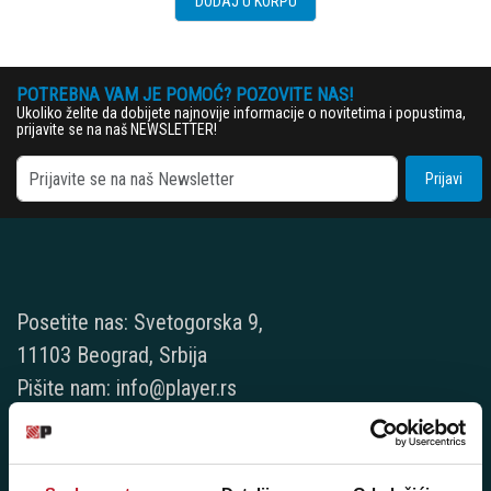
DODAJ U KORPU
POTREBNA VAM JE POMOĆ? POZOVITE NAS!
Ukoliko želite da dobijete najnovije informacije o novitetima i popustima,
prijavite se na naš NEWSLETTER!
Prijavi
Posetite nas: Svetogorska 9,
11103 Beograd, Srbija
Pišite nam: info@player.rs
Pozovite nas: +381 11 33-47-615
Sms/Viber/WhatsApp