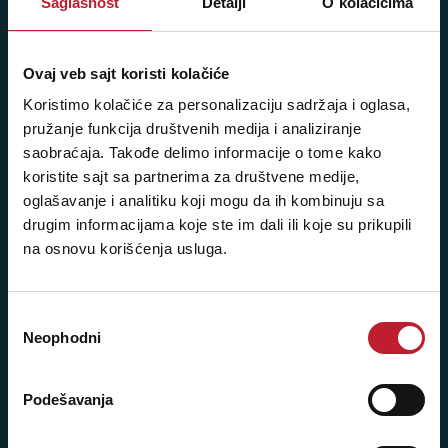
Saglasnost
Detalji
O kolačićima
060/6470116
NAŠE PRODAVNICE
Ovaj veb sajt koristi kolačiće
Koristimo kolačiće za personalizaciju sadržaja i oglasa,
Beograd - Svetogorska 9
pružanje funkcija društvenih medija i analiziranje
Telefoni:
saobraćaja. Takođe delimo informacije o tome kako
koristite sajt sa partnerima za društvene medije,
+381 11 3347 442
oglašavanje i analitiku koji mogu da ih kombinuju sa
drugim informacijama koje ste im dali ili koje su prikupili
+381 11 3347 615
na osnovu korišćenja usluga.
+381 11 3347 883
+381 11 2688 067
Избор
Neophodni
сагласности
+381 11 2688 068
+381 11 2688 069
Podešavanja
Radno vreme: