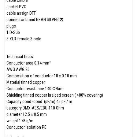
cable CMD 8
Jacket PVC
cable assign DFT
connector brand REAN SILVER ®
plugs
1 D-Sub
8 XLR female 3-pole
Technical facts
Conductor area 0.14 mm²
AWG AWG 26
Composition of conductor 18 x 0.10 mm
Material tinned copper
Conductor resistance 140 Ω/km
Shielding tinned copper braided screen ( >80% covering)
Capacity cond.-cond. (pF/m) 45 pF / m
category DMX-AES/EBU-110 Ohm
diameter 12.5 ± 0.5 mm
weight 178 g/m
Conductor isolation PE